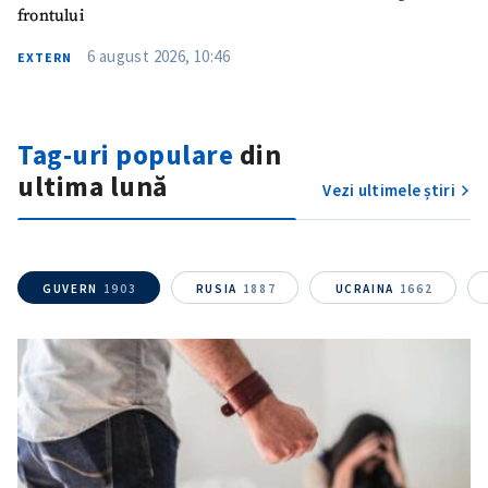
frontului
6 august 2026, 10:46
EXTERN
Tag-uri populare
din
ultima lună
Vezi ultimele știri
ȘTIREA MEA
Titlu știre
+ Adaugă titlu
GUVERN
1903
RUSIA
1887
UCRAINA
1662
Fotografie
+ Încarcă imagine
Link media
+ Link media
Mesajul știrei
+ Mesajul știrei