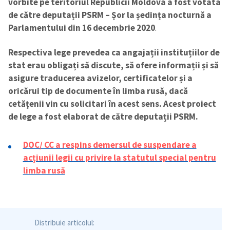
vorbite pe teritoriul Republicii Moldova a fost votata
de către deputații PSRM – Șor la ședința nocturnă a
Parlamentului din 16 decembrie 2020
.
Respectiva lege prevedea ca angajații instituțiilor de
stat erau obligați să discute, să ofere informații și să
asigure traducerea avizelor, certificatelor și a
oricărui tip de documente în limba rusă, dacă
cetățenii vin cu solicitari în acest sens. Acest proiect
de lege a fost elaborat de către deputații PSRM.
DOC/ CC a respins demersul de suspendare a
acțiunii legii cu privire la statutul special pentru
limba rusă
Distribuie articolul: