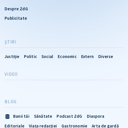
Despre ZdG
Publicitate
ŞTIRI
Justiție
Politic
Social
Economic
Extern
Diverse
VIDEO
BLOG
Banii tăi
Sănătate
Podcast ZdG
Diaspora
Editoriale
Viața redacției
Gastronomie
Arta de gardă