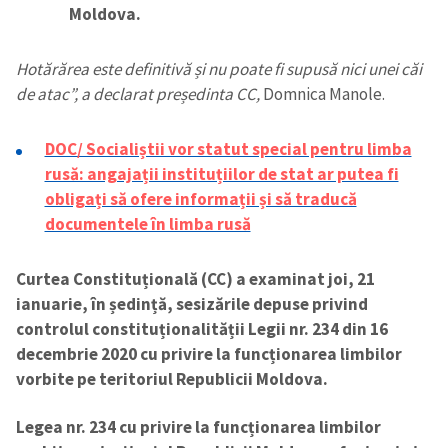
Moldova.
Hotărărea este definitivă și nu poate fi supusă nici unei căi
de atac”, a declarat președinta CC,
Domnica Manole.
DOC/ Socialiștii vor statut special pentru limba
rusă: angajații instituțiilor de stat ar putea fi
obligați să ofere informații și să traducă
documentele în limba rusă
Curtea Constituțională (CC) a examinat joi, 21
ianuarie, în ședință, sesizările depuse privind
controlul constituționalității Legii nr. 234 din 16
decembrie 2020 cu privire la funcționarea limbilor
vorbite pe teritoriul Republicii Moldova.
Legea nr. 234 cu privire la funcționarea limbilor