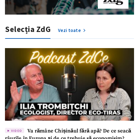
Selecția ZdG
Vezi toate
Va rămâne Chișinăul fără apă? De ce seacă
VIDEO
râurile în Europa și de ce trebuie să economisim?