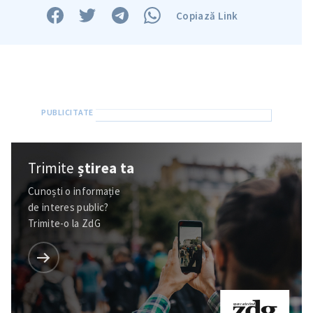
Copiază Link
Trimite
știrea ta
Cunoști o informație
Trimite o informație
Despre ZdG
de interes public?
in English
на русском
Trimite-o la ZdG