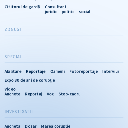
Cititorul de gardă
Consultant
juridic
politic
social
ZDGUST
SPECIAL
Abilitare
Reportaje
Oameni
Fotoreportaje
Interviuri
Expo 30 de ani de corupție
Video
Anchete
Reportaj
Vox
Stop-cadru
INVESTIGATII
Ancheta
Dosar
Marea corupție