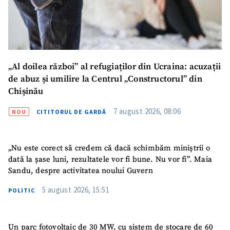
CONTACT SURSĂ
Sursă anonimă
„Al doilea război” al refugiaților din Ucraina: acuzații
Nume
+ Numele meu
de abuz și umilire la Centrul „Constructorul” din
Chișinău
Email
+ Emailul meu
7 august 2026, 08:06
NOU
CITITORUL DE GARDĂ
Telefon
+ Telefon personal
„Nu este corect să credem că dacă schimbăm miniștrii o
Am citit și sunt de
dată la șase luni, rezultatele vor fi bune. Nu vor fi”. Maia
acord cu
politica de
Sandu, despre activitatea noului Guvern
confidențialitate
.
5 august 2026, 15:51
POLITIC
TRIMITE ȘTIREA
Un parc fotovoltaic de 30 MW, cu sistem de stocare de 60