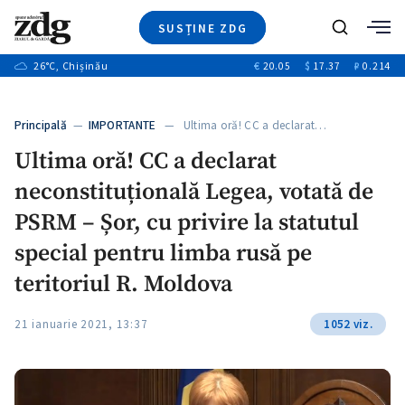
SUSȚINE ZDG
+3
Caută
+1
26
°C
, Chișinău
€
20.05
$
17.37
₽
0.214
Ştiri
+9
+4
Investigatii
Banii tăi
+1
+5
Principală
—
IMPORTANTE
— Ultima oră! CC a declarat…
Video
+1
Ultima oră! CC a declarat
Special
neconstituțională Legea, votată de
Blog
+1
ZdGust
PSRM – Șor, cu privire la statutul
special pentru limba rusă pe
teritoriul R. Moldova
+1
21 ianuarie 2021, 13:37
1052 viz.