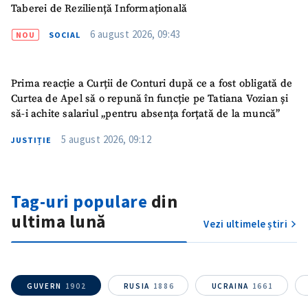
Taberei de Reziliență Informațională
6 august 2026, 09:43
NOU
SOCIAL
ȘTIREA MEA
Titlu știre
+ Adaugă titlu
Prima reacție a Curții de Conturi după ce a fost obligată de
Curtea de Apel să o repună în funcție pe Tatiana Vozian și
Fotografie
+ Încarcă imagine
să-i achite salariul „pentru absența forțată de la muncă”
5 august 2026, 09:12
JUSTIȚIE
Link media
+ Link media
Tag-uri populare
din
Mesajul știrei
+ Mesajul știrei
ultima lună
Vezi ultimele știri
CONTACT SURSĂ
Sursă anonimă
GUVERN
1902
RUSIA
1886
UCRAINA
1661