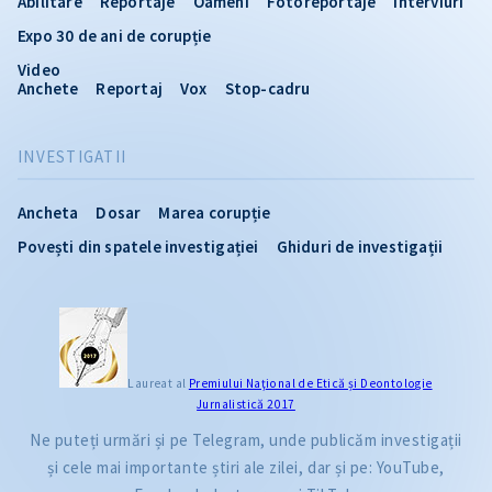
Abilitare
Reportaje
Oameni
Fotoreportaje
Interviuri
Expo 30 de ani de corupție
Video
Anchete
Reportaj
Vox
Stop-cadru
INVESTIGATII
Ancheta
Dosar
Marea corupție
Povești din spatele investigației
Ghiduri de investigații
Laureat al
Premiului Naţional de Etică și Deontologie
Jurnalistică 2017
Ne puteți urmări și pe Telegram, unde publicăm investigații
și cele mai importante știri ale zilei, dar și pe: YouTube,