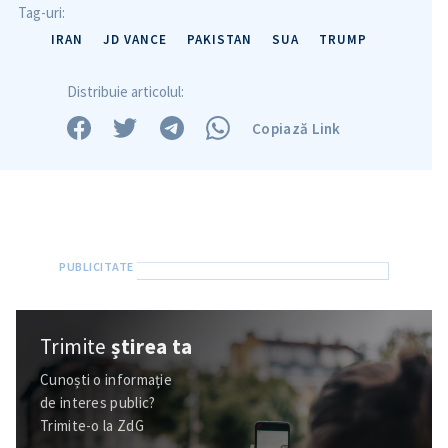
Tag-uri:
Trimite o informație
Despre ZdG
IRAN
JD VANCE
PAKISTAN
SUA
TRUMP
in English
на русском
Distribuie articolul:
Copiază Link
Trimite
știrea ta
Cunoști o informație
de interes public?
Trimite-o la ZdG