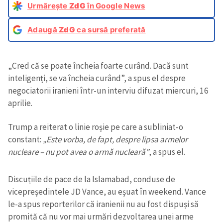
Urmărește
ZdG
în Google News
Adaugă
ZdG
ca sursă preferată
„Cred că se poate încheia foarte curând. Dacă sunt
inteligenți, se va încheia curând”, a spus el despre
negociatorii iranieni într-un interviu difuzat miercuri, 16
aprilie.
Trump a reiterat o linie roșie pe care a subliniat-o
constant:
„Este vorba, de fapt, despre lipsa armelor
nucleare – nu pot avea o armă nucleară”
, a spus el.
Discuțiile de pace de la Islamabad, conduse de
vicepreședintele JD Vance, au eșuat în weekend. Vance
le-a spus reporterilor că iranienii nu au fost dispuși să
promită că nu vor mai urmări dezvoltarea unei arme