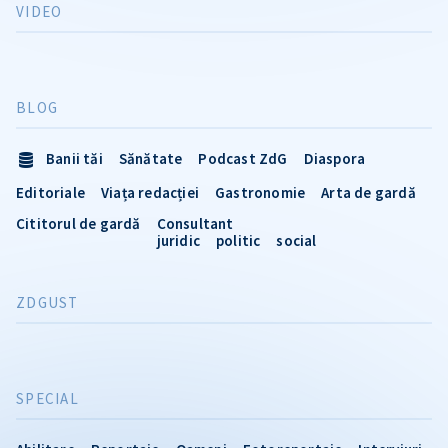
VIDEO
BLOG
Banii tăi
Sănătate
Podcast ZdG
Diaspora
Editoriale
Viața redacției
Gastronomie
Arta de gardă
Cititorul de gardă
Consultant
juridic
politic
social
ZDGUST
SPECIAL