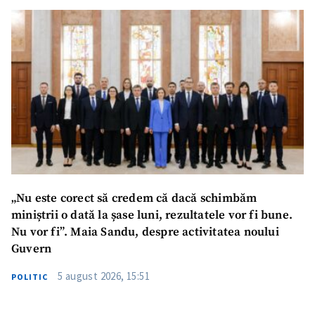
Nume
+ Numele meu
Email
+ Emailul meu
Telefon
+ Telefon personal
Am citit și sunt de
acord cu
politica de
confidențialitate
.
TRIMITE ȘTIREA
„Nu este corect să credem că dacă schimbăm
miniștrii o dată la șase luni, rezultatele vor fi bune.
Nu vor fi”. Maia Sandu, despre activitatea noului
Guvern
5 august 2026, 15:51
POLITIC