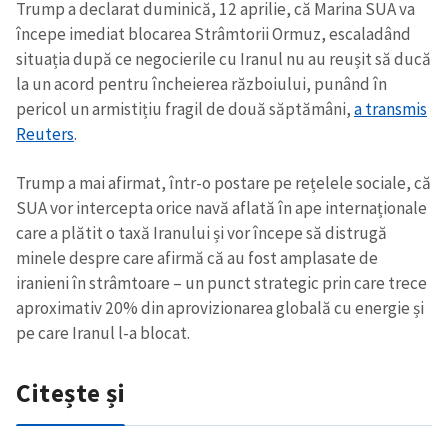
Trump a declarat duminică, 12 aprilie, că Marina SUA va
începe imediat blocarea Strâmtorii Ormuz, escaladând
situația după ce negocierile cu Iranul nu au reușit să ducă
la un acord pentru încheierea războiului, punând în
pericol un armistițiu fragil de două săptămâni,
a transmis
Reuters
.
Trump a mai afirmat, într-o postare pe rețelele sociale, că
SUA vor intercepta orice navă aflată în ape internaționale
care a plătit o taxă Iranului și vor începe să distrugă
minele despre care afirmă că au fost amplasate de
iranieni în strâmtoare – un punct strategic prin care trece
aproximativ 20% din aprovizionarea globală cu energie și
pe care Iranul l-a blocat.
Citește și