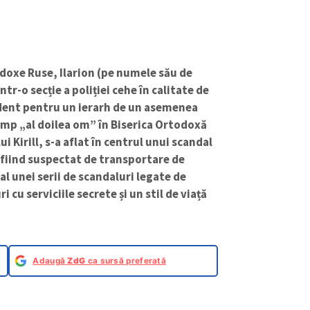
odoxe Ruse, Ilarion (pe numele său de
tr-o secție a poliției cehe în calitate de
edent pentru un ierarh de un asemenea
imp „al doilea om” în Biserica Ortodoxă
ui Kirill, s-a aflat în centrul unui scandal
 fiind suspectat de transportare de
l unei serii de scandaluri legate de
 cu serviciile secrete și un stil de viață
Adaugă
ZdG
ca sursă preferată