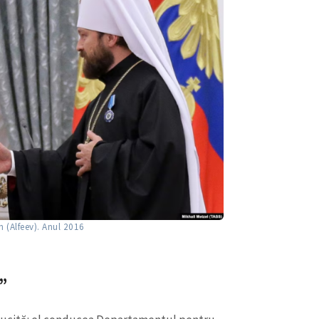
on (Alfeev). Anul 2016
r”