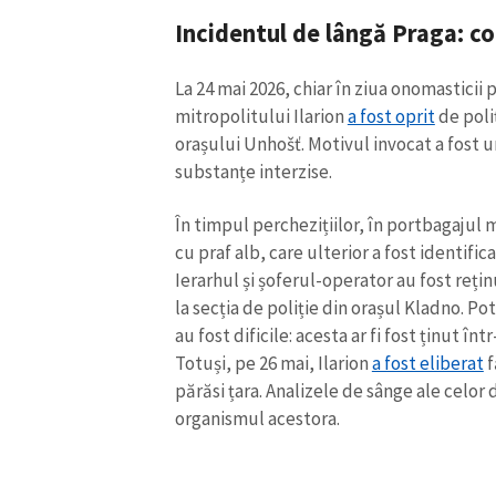
Incidentul de lângă Praga: c
La 24 mai 2026, chiar în ziua onomasticii 
mitropolitului Ilarion
a fost oprit
de poli
orașului Unhošť. Motivul invocat a fost
substanțe interzise.
În timpul perchezițiilor, în portbagajul 
cu praf alb, care ulterior a fost identifi
Ierarhul și șoferul-operator au fost rețin
la secția de poliție din orașul Kladno. Po
au fost dificile: acesta ar fi fost ținut înt
ȘTIREA MEA
Totuși, pe 26 mai, Ilarion
a fost eliberat
f
părăsi țara. Analizele de sânge ale celor 
Titlu știre
organismul acestora.
Fotografie