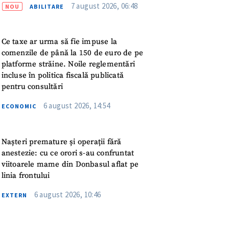
meu
7 august 2026, 06:48
NOU
ABILITARE
rsonal
Ce taxe ar urma să fie impuse la
comenzile de până la 150 de euro de pe
ord cu
politica de
platforme străine. Noile reglementări
incluse în politica fiscală publicată
pentru consultări
IREA
6 august 2026, 14:54
ECONOMIC
Nașteri premature și operații fără
anestezie: cu ce orori s-au confruntat
viitoarele mame din Donbasul aflat pe
linia frontului
6 august 2026, 10:46
EXTERN