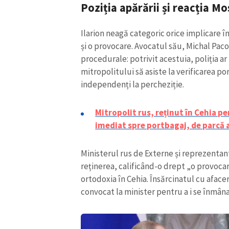
Poziția apărării și reacția M
Link media
Ilarion neagă categoric orice implicare î
și o provocare. Avocatul său, Michal Pac
procedurale: potrivit acestuia, poliția ar 
Mesajul știrei
mitropolitului să asiste la verificarea por
independenți la percheziție.
Mitropolit rus, reținut în Cehia p
imediat spre portbagaj, de parcă a
Ministerul rus de Externe și reprezenta
reținerea, calificând-o drept „o provoca
ortodoxia în Cehia. Însărcinatul cu afacer
convocat la minister pentru a i se înmâna