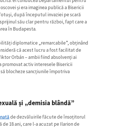
trălucită: el conducea Departamentul pentru
Moscovei și era imaginea publică a Bisericii
otuși, după începutul invaziei pe scară
sprijinul său clar pentru război, fapt care a
area în Budapesta.
ilități diplomatice „remarcabile”, obținând
onsideră că acest lucru a fost facilitat de
iktor Orbán – ambii fiind absolvenți ai
 promovat activ interesele Bisericii
 să blocheze sancțiunile împotriva
exuală și „demisia blândă”
inată
de dezvăluirile făcute de însoțitorul
 de 18 ani, care l-a acuzat pe Ilarion de