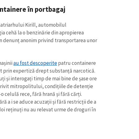
ontainere în portbagaj
patriarhului Kirill, automobilul
ția cehă la o benzinărie din apropierea
 un denunț anonim privind transportarea unor
mașinii
au fost descoperite
patru containere
cat prin expertiză drept substanță narcotică.
uți și interogați timp de mai bine de șase ore
trivit mitropolitului, condițiile de detenție
r-o celulă rece, fără hrană și fără cărți.
CONTACT SURSĂ
ără a i se aduce acuzații și fără restricții de a
Sursă anonimă
doi reținuți nu au relevat urme de droguri în
+ Adaugă titlu
Nume
+ Numele 
+ Încarcă imagine