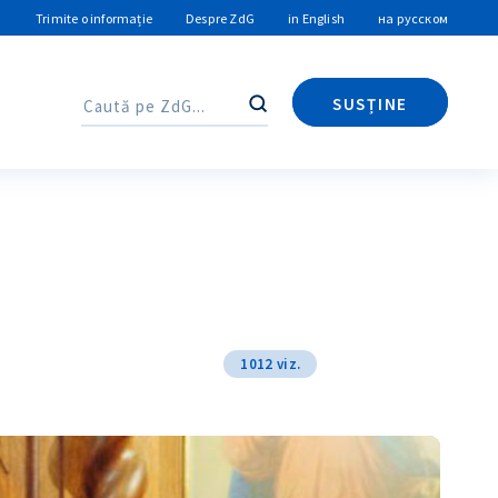
Trimite o informație
Despre ZdG
in English
на русском
SUSȚINE
Caută
Caută
1012 viz.