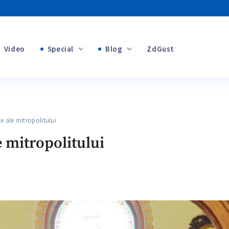
Video
Special
Blog
ZdGust
+1
Banii tăi
+1
ale mitropolitului
+1
 mitropolitului
+1