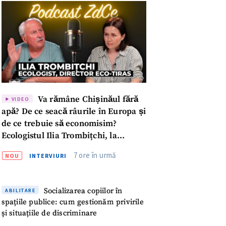
Va rămâne Chișinăul fără
VIDEO
apă? De ce seacă râurile în Europa și
de ce trebuie să economisim?
Ecologistul Ilia Trombițchi, la
Podcast ZdCe
7 ore în urmă
NOU
INTERVIURI
Socializarea copiilor în
ABILITARE
meu
spațiile publice: cum gestionăm privirile
și situațiile de discriminare