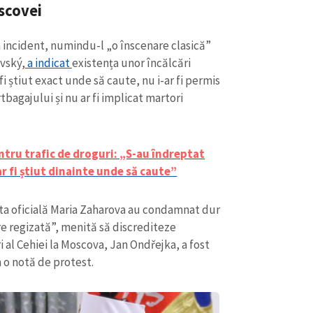
Email
+ Emailul 
oscovei
+ Link media
Telefon
+ Telefon pe
n incident, numindu-l „o înscenare clasică”
ovský,
a indicat
existența unor încălcări
Am citit și sunt de ac
fi știut exact unde să caute, nu i-ar fi permis
+ Mesajul știrei
confidențialitate
.
tbagajului și nu ar fi implicat martori
TRIMITE ȘT
entru trafic de droguri: „S-au îndreptat
r fi știut dinainte unde să caute”
nta oficială Maria Zaharova au condamnat dur
re regizată”, menită să discrediteze
i al Cehiei la Moscova, Jan Ondřejka, a fost
 o notă de protest.