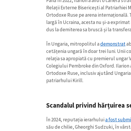
Până în 2022, Ilarion a avut o carieră s
Relații Externe Bisericești al Patriarhiei 
Ortodoxe Ruse pe arena internațională. T
largă în Ucraina, acesta nu și-a exprimat 
dus la demiterea sa bruscă și la transfer
În Ungaria, mitropolitul a
demonstrat
ab
cetățenia ungară în doar trei luni. Unii c
relația sa apropiată cu premierul ungar V
Colegiului Pembroke din Oxford. Ilarion a
Ortodoxe Ruse, inclusiv ajutând Ungaria
patriarhului Kirill.
Scandalul privind hărțuirea s
În 2024, reputația ierarhului
a fost subm
său de chilie, Gheorghi Sudzuki, în vârstă