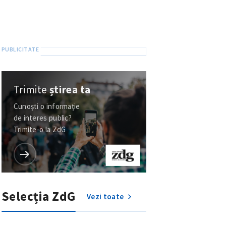
Trimite
știrea ta
Cunoști o informație
de interes public?
Trimite-o la ZdG
Selecția ZdG
Vezi toate