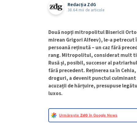
Redacția ZdG
38.64 mii de articole
Două nopți mitropolitul Bisericii Ort
mirean Grigori Alfeev), le-a petrecut în
persoană reținută – un caz fără prec
rang. Mitropolitul, considerat mult t
Rusă și, posibil, succesor al patriarhul
fără precedent. Reținerea sa în Cehia,
droguri, a devenit punctul culminant a
acuzații de hărțuire, presupuse legături
luxos.
Urmărește
ZdG
în Google News