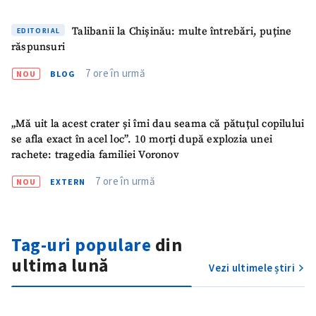
Talibanii la Chișinău: multe întrebări, puține
EDITORIAL
răspunsuri
7 ore în urmă
NOU
BLOG
„Mă uit la acest crater și îmi dau seama că pătuțul copilului
se afla exact în acel loc”. 10 morți după explozia unei
rachete: tragedia familiei Voronov
7 ore în urmă
NOU
EXTERN
SUSȚINE
Tag-uri populare
din
ultima lună
Vezi ultimele știri