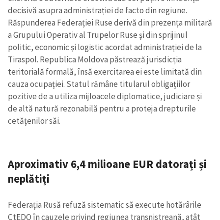
decisivă asupra administrației de facto din regiune.
Răspunderea Federației Ruse derivă din prezența militară
a Grupului Operativ al Trupelor Ruse și din sprijinul
politic, economic și logistic acordat administrației de la
Tiraspol. Republica Moldova păstrează jurisdicția
teritorială formală, însă exercitarea ei este limitată din
cauza ocupației. Statul rămâne titularul obligațiilor
pozitive de a utiliza mijloacele diplomatice, judiciare și
de altă natură rezonabilă pentru a proteja drepturile
cetățenilor săi.
Aproximativ 6,4 milioane EUR datorați și
neplătiți
Federația Rusă refuză sistematic să execute hotărârile
CtEDO în cauzele privind regiunea transnistreană, atât