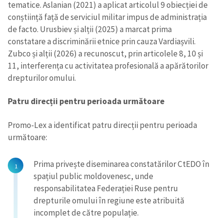
tematice. Aslanian (2021) a aplicat articolul 9 obiecției de
conștiință față de serviciul militar impus de administrația
de facto. Urusbiev și alții (2025) a marcat prima
constatare a discriminării etnice prin cauza Vardiașvili.
Zubco și alții (2026) a recunoscut, prin articolele 8, 10 și
11, interferența cu activitatea profesională a apărătorilor
drepturilor omului.
Patru direcții pentru perioada următoare
Promo-Lex a identificat patru direcții pentru perioada
următoare:
Prima privește diseminarea constatărilor CtEDO în
spațiul public moldovenesc, unde
responsabilitatea Federației Ruse pentru
drepturile omului în regiune este atribuită
incomplet de către populație.