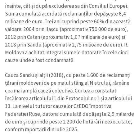
înainte, cât și după excluderea sa din Consiliul Europei.
Suma cumulată acordată reclamanților depășește 6,4
milioane de euro. Trei ani cuprind peste 60% din această
valoare: 2004 prin Ilașcu (aproximativ 750 000 de euro),
2012 prin Catan (aproximativ 1,07 milioane de euro) și
2018 prin Sandu (aproximativ 2,75 milioane de euro). R.
Moldova a achitat integral sumele datorate în cele cinci
cauze unde a fost condamnată.
Cauza Sandu și alții (2018), cu peste 1.600 de reclamanți
țărani moldoveni de pe malul stâng al Nistrului, rămâne
cea mai amplă cauză colectivă. Curtea a constatat
încălcarea articolului 1 din Protocolul nr. 1 și a articolului
13. La nivelul tuturor cauzelor CtEDO împotriva
Federației Ruse, datoria cumulată depășește 2,9 miliarde
de euro și cuprinde peste 2 200 de hotărâri neexecutate,
conform raportării din iulie 2025.