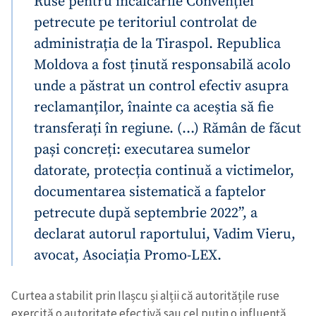
Ruse pentru încălcările Convenției
petrecute pe teritoriul controlat de
administrația de la Tiraspol. Republica
Moldova a fost ținută responsabilă acolo
unde a păstrat un control efectiv asupra
reclamanților, înainte ca aceștia să fie
transferați în regiune. (…) Rămân de făcut
pași concreți: executarea sumelor
datorate, protecția continuă a victimelor,
documentarea sistematică a faptelor
petrecute după septembrie 2022”, a
declarat autorul raportului, Vadim Vieru,
avocat, Asociația Promo-LEX.
Curtea a stabilit prin Ilașcu și alții că autoritățile ruse
exercită o autoritate efectivă sau cel puțin o influență