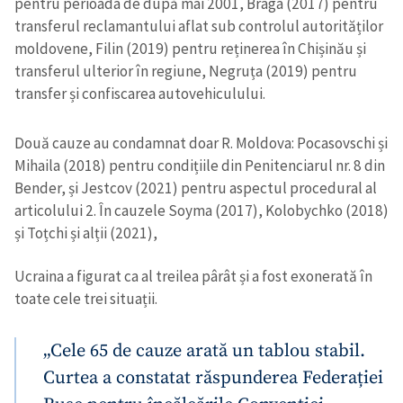
pentru perioada de după mai 2001, Braga (2017) pentru
transferul reclamantului aflat sub controlul autorităților
moldovene, Filin (2019) pentru reținerea în Chișinău și
transferul ulterior în regiune, Negruța (2019) pentru
transfer și confiscarea autovehiculului.
Două cauze au condamnat doar R. Moldova: Pocasovschi și
Mihaila (2018) pentru condițiile din Penitenciarul nr. 8 din
Bender, și Jestcov (2021) pentru aspectul procedural al
articolului 2. În cauzele Soyma (2017), Kolobychko (2018)
și Toțchi și alții (2021),
Ucraina a figurat ca al treilea pârât și a fost exonerată în
toate cele trei situații.
„Cele 65 de cauze arată un tablou stabil.
Curtea a constatat răspunderea Federației