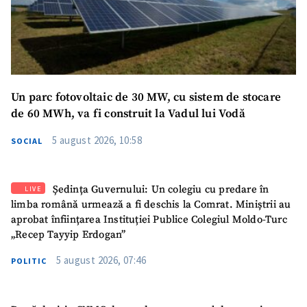
Un parc fotovoltaic de 30 MW, cu sistem de stocare
de 60 MWh, va fi construit la Vadul lui Vodă
5 august 2026, 10:58
SOCIAL
Ședința Guvernului: Un colegiu cu predare în
LIVE
limba română urmează a fi deschis la Comrat. Miniștrii au
aprobat înființarea Instituției Publice Colegiul Moldo-Turc
„Recep Tayyip Erdogan”
5 august 2026, 07:46
POLITIC