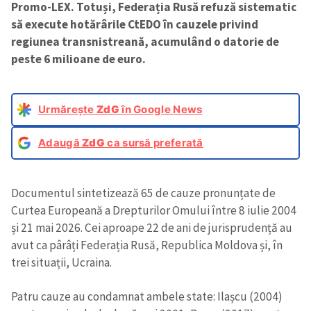
Promo-LEX. Totuși, Federația Rusă refuză sistematic
să execute hotărârile CtEDO în cauzele privind
regiunea transnistreană, acumulând o datorie de
peste 6 milioane de euro.
Urmărește
ZdG
în Google News
Adaugă
ZdG
ca sursă preferată
Documentul sintetizează 65 de cauze pronunțate de
Curtea Europeană a Drepturilor Omului între 8 iulie 2004
și 21 mai 2026. Cei aproape 22 de ani de jurisprudență au
avut ca pârâți Federația Rusă, Republica Moldova și, în
trei situații, Ucraina.
Patru cauze au condamnat ambele state: Ilașcu (2004)