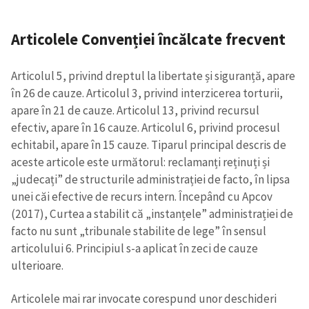
Articolele Convenției încălcate frecvent
Articolul 5, privind dreptul la libertate și siguranță, apare
în 26 de cauze. Articolul 3, privind interzicerea torturii,
apare în 21 de cauze. Articolul 13, privind recursul
efectiv, apare în 16 cauze. Articolul 6, privind procesul
echitabil, apare în 15 cauze. Tiparul principal descris de
aceste articole este următorul: reclamanți reținuți și
Trimite o informație
Despre ZdG
„judecați” de structurile administrației de facto, în lipsa
in English
на русском
unei căi efective de recurs intern. Începând cu Apcov
(2017), Curtea a stabilit că „instanțele” administrației de
facto nu sunt „tribunale stabilite de lege” în sensul
articolului 6. Principiul s-a aplicat în zeci de cauze
ulterioare.
Articolele mai rar invocate corespund unor deschideri