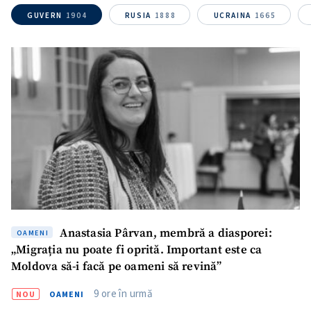
GUVERN
1904
RUSIA
1888
UCRAINA
1665
Anastasia Pârvan, membră a diasporei:
OAMENI
„Migrația nu poate fi oprită. Important este ca
Moldova să-i facă pe oameni să revină”
9 ore în urmă
NOU
OAMENI