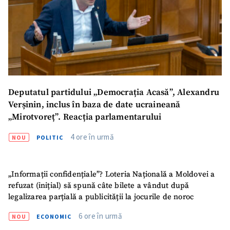
TRIMITE ȘTIREA
Deputatul partidului „Democrația Acasă”, Alexandru
Verșinin, inclus în baza de date ucraineană
„Mirotvoreț”. Reacția parlamentarului
4 ore în urmă
NOU
POLITIC
„Informații confidențiale”? Loteria Națională a Moldovei a
refuzat (inițial) să spună câte bilete a vândut după
legalizarea parțială a publicității la jocurile de noroc
6 ore în urmă
NOU
ECONOMIC