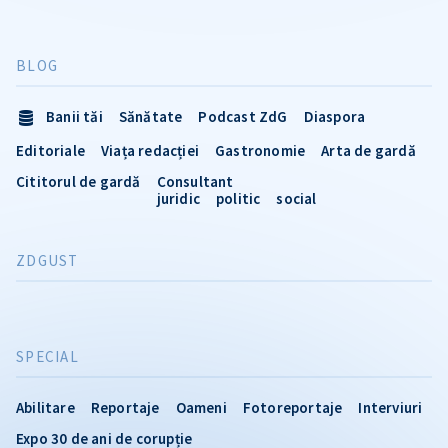
BLOG
Banii tăi
Sănătate
Podcast ZdG
Diaspora
Editoriale
Viața redacției
Gastronomie
Arta de gardă
Cititorul de gardă
Consultant
juridic
politic
social
ZDGUST
SPECIAL
Abilitare
Reportaje
Oameni
Fotoreportaje
Interviuri
Expo 30 de ani de corupție