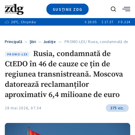
SUSȚINE ZDG
+1
Caută
+3
26
°C
, Chișinău
€
20.05
$
17.37
₽
0.214
Ştiri
+7
+4
Investigatii
Banii tăi
+6
Principală
—
Ştiri
—
Justiție
— PROMO-LEX/ Rusia, condamnată de
Video
+1
CtEDO…
+1
Rusia, condamnată de
Special
PROMO-LEX
CtEDO în 46 de cauze ce țin de
Blog
+2
ZdGust
regiunea transnistreană. Moscova
+1
datorează reclamanților
aproximativ 6,4 milioane de euro
28 mai 2026, 07:34
375 viz.