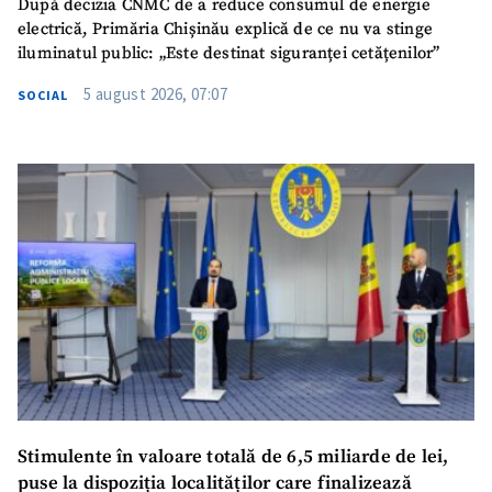
După decizia CNMC de a reduce consumul de energie
electrică, Primăria Chișinău explică de ce nu va stinge
iluminatul public: „Este destinat siguranței cetățenilor”
5 august 2026, 07:07
SOCIAL
Stimulente în valoare totală de 6,5 miliarde de lei,
puse la dispoziția localităților care finalizează