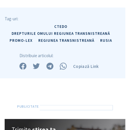
Tag-uri:
CTEDO
DREPTURILE OMULUI REGIUNEA TRANSNISTREANĂ
PROMO-LEX
REGIUNEA TRANSNISTREANĂ
RUSIA
Distribuie articolul:
Copiază Link
ȘTIREA MEA
Titlu știre
+ Adaugă titlu
Fotografie
+ Încarcă imagine
Link media
+ Link media
Trimite
știrea ta