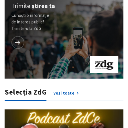
Trimite
știrea ta
Cunoști o informație
de interes public?
Trimite-o la ZdG
Selecția ZdG
Vezi toate