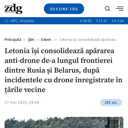
SUSȚINE ZDG
+3
Caută
+1
26
°C
, Chișinău
€
20.05
$
17.37
₽
0.214
Ştiri
+9
+3
Investigatii
Banii tăi
+1
+5
Principală
—
Ştiri
—
Extern
— Letonia își consolidează apărarea
Video
anti-drone…
+1
Letonia își consolidează apărarea
Special
anti-drone de-a lungul frontierei
Blog
+1
ZdGust
dintre Rusia și Belarus, după
incidentele cu drone înregistrate în
țările vecine
+1
27 mai 2026, 09:08
235 viz.