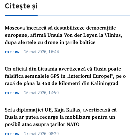
Citește și
Moscova încearcă să destabilizeze democrațiile
europene, afirmă Ursula Von der Leyen la Vilnius,
după alertele cu drone în țările baltice
26 mai 2026, 16:44
EXTERN
Trimite o informație
Despre ZdG
in English
на русском
Un oficial din Lituania avertizează că Rusia poate
falsifica semnalele GPS în „interiorul Europei”, pe o
rază de până la 450 de kilometri din Kaliningrad
26 mai 2026, 14:50
EXTERN
Șefa diplomației UE, Kaja Kallas, avertizează că
Rusia ar putea recurge la mobilizare pentru un
posibil atac asupra țărilor NATO
27 mai 2026, 08:29
EXTERN