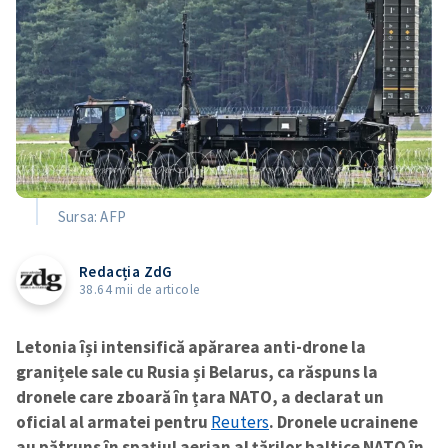
Sursa: AFP
Redacția ZdG
38.64 mii de articole
Letonia își intensifică apărarea anti-drone la
granițele sale cu Rusia și Belarus,
ca răspuns la
dronele care zboară în țara NATO, a declarat un
oficial al armatei pentru
Reuters
. Dronele ucrainene
au pătruns în spațiul aerian al țărilor baltice NATO în