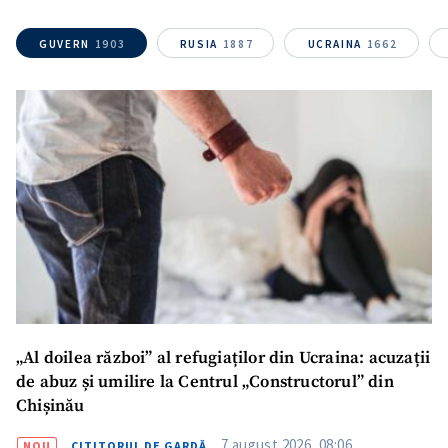
confidențialitate
.
GUVERN
1903
RUSIA
1887
UCRAINA
1662
TRIMITE ȘTIREA
„Al doilea război” al refugiaților din Ucraina: acuzații
de abuz și umilire la Centrul „Constructorul” din
Chișinău
7 august 2026, 08:06
NOU
CITITORUL DE GARDĂ