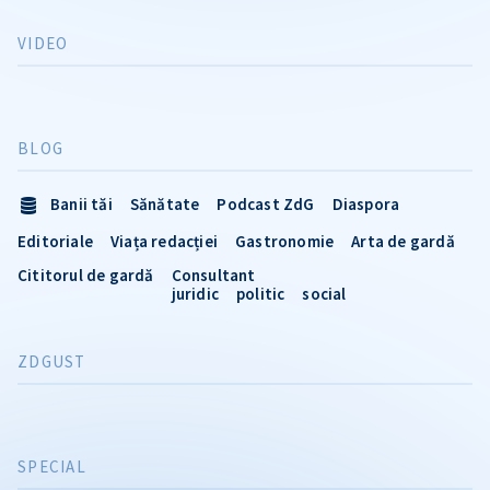
VIDEO
BLOG
Banii tăi
Sănătate
Podcast ZdG
Diaspora
Editoriale
Viața redacției
Gastronomie
Arta de gardă
Cititorul de gardă
Consultant
juridic
politic
social
ZDGUST
SPECIAL