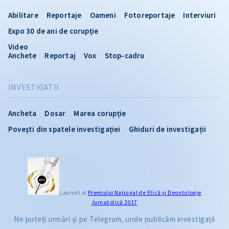
Abilitare
Reportaje
Oameni
Fotoreportaje
Interviuri
Expo 30 de ani de corupție
Video
Anchete
Reportaj
Vox
Stop-cadru
INVESTIGATII
Ancheta
Dosar
Marea corupție
Povești din spatele investigației
Ghiduri de investigații
Laureat al
Premiului Naţional de Etică și Deontologie
Jurnalistică 2017
Ne puteți urmări și pe Telegram, unde publicăm investigații