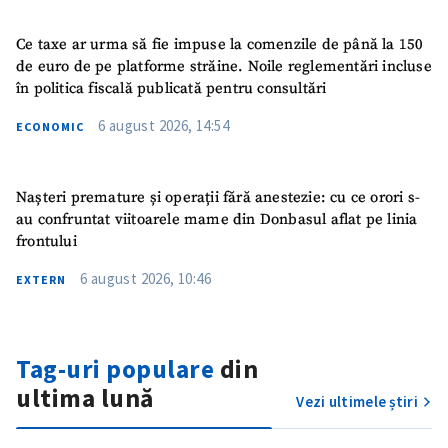
Link media
+ Link media
Ce taxe ar urma să fie impuse la comenzile de până la 150
de euro de pe platforme străine. Noile reglementări incluse
în politica fiscală publicată pentru consultări
Mesajul știrei
+ Mesajul știrei
6 august 2026, 14:54
ECONOMIC
CONTACT SURSĂ
Nașteri premature și operații fără anestezie: cu ce orori s-
Sursă anonimă
au confruntat viitoarele mame din Donbasul aflat pe linia
frontului
Nume
+ Numele meu
6 august 2026, 10:46
EXTERN
Email
+ Emailul meu
Tag-uri populare
din
Telefon
+ Telefon personal
ultima lună
Vezi ultimele știri
Am citit și sunt de
acord cu
politica de