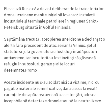
Ele acuză Rusia că a deviat deliberat de la traiectoria lor
drone ucrainene menite inițial să lovească instalații
industriale și terminale petroliere în regiunea Sankt-
Petersburg situată în Golful Finlanda.
Săptămâna trecută, apropierea unei drone a declanșat o
alertă fără precedent de atac aerian la Vilnius. Șeful
statului și șefa guvernului au fost duși în adăposturi
antiaeriene, iar locuitorii au fost invitați să găsească
refugiu în subsoluri, garaje și alte locuri
desemnate.Promo
Aceste incidente nu s-au soldat nici cu victime, nici cu
pagube materiale semnificative, dar au scos la iveală
carențele din apărarea aeriană a acestor țări, adesea
incapabile să detecteze dronele sau să le neutralizeze.