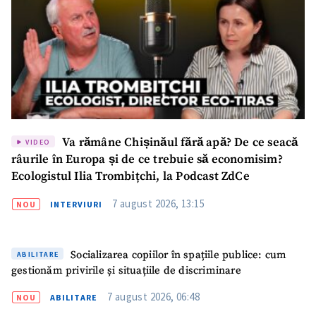
Va rămâne Chișinăul fără apă? De ce seacă
VIDEO
râurile în Europa și de ce trebuie să economisim?
Ecologistul Ilia Trombițchi, la Podcast ZdCe
7 august 2026, 13:15
NOU
INTERVIURI
ȘTIREA MEA
Titlu știre
+ Adaugă titlu
Socializarea copiilor în spațiile publice: cum
ABILITARE
gestionăm privirile și situațiile de discriminare
Fotografie
+ Încarcă imagine
7 august 2026, 06:48
NOU
ABILITARE