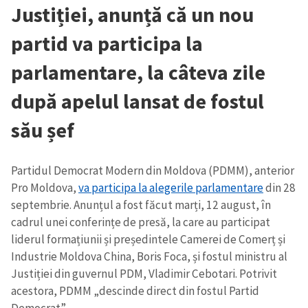
Justiției, anunță că un nou
partid va participa la
parlamentare, la câteva zile
după apelul lansat de fostul
său șef
Partidul Democrat Modern din Moldova (PDMM), anterior
Pro Moldova,
va participa la alegerile parlamentare
din 28
septembrie. Anunțul a fost făcut marți, 12 august, în
cadrul unei conferințe de presă, la care au participat
liderul formațiunii și președintele Camerei de Comerț și
Industrie Moldova China, Boris Foca, și fostul ministru al
Justiției din guvernul PDM, Vladimir Cebotari. Potrivit
acestora, PDMM „descinde direct din fostul Partid
Democrat”.