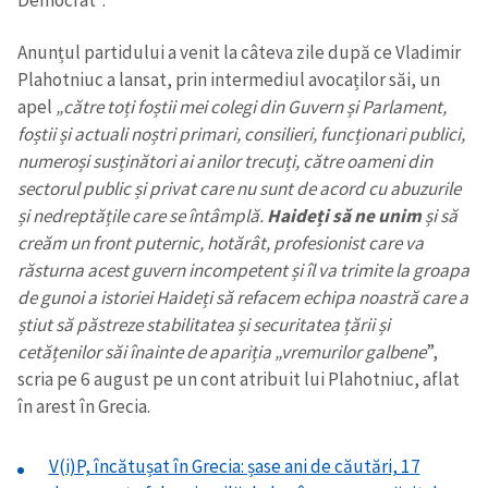
Anunțul partidului a venit la câteva zile după ce Vladimir
Plahotniuc a lansat, prin intermediul avocaților săi, un
apel
„către toți foștii mei colegi din Guvern și Parlament,
foștii și actuali noștri primari, consilieri, funcționari publici,
numeroși susținători ai anilor trecuți, către oameni din
sectorul public și privat care nu sunt de acord cu abuzurile
și nedreptățile care se întâmplă.
Haideți să ne unim
și să
creăm un front puternic, hotărât, profesionist care va
răsturna acest guvern incompetent și îl va trimite la groapa
de gunoi a istoriei Haideți să refacem echipa noastră care a
știut să păstreze stabilitatea și securitatea țării și
cetățenilor săi înainte de apariția „vremurilor galbene
”,
ȘTIREA MEA
scria pe 6 august pe un cont atribuit lui Plahotniuc, aflat
Titlu știre
+ Adaugă titlu
în arest în Grecia.
Fotografie
+ Încarcă imagine
V(i)P, încătușat în Grecia: șase ani de căutări, 17