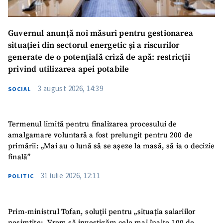
Guvernul anunță noi măsuri pentru gestionarea
situației din sectorul energetic și a riscurilor
generate de o potențială criză de apă: restricții
privind utilizarea apei potabile
3 august 2026, 14:39
SOCIAL
Termenul limită pentru finalizarea procesului de
amalgamare voluntară a fost prelungit pentru 200 de
primării: „Mai au o lună să se așeze la masă, să ia o decizie
finală”
31 iulie 2026, 12:11
POLITIC
Prim-ministrul Tofan, soluții pentru „situația salariilor
nesimțite: „Vrem să investigăm cele mai înalte 100 de