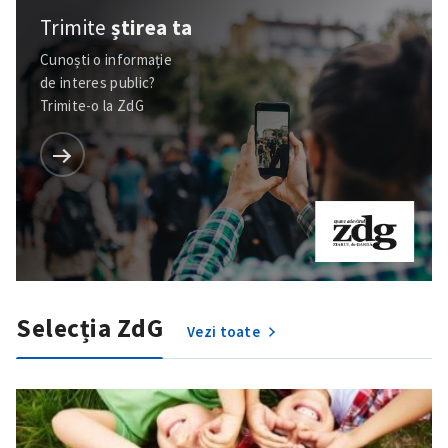
acord cu
politica de
Trimite
știrea ta
confidențialitate
.
Cunoști o informație
TRIMITE ȘTIREA
de interes public?
Trimite-o la ZdG
Selecția ZdG
Vezi toate