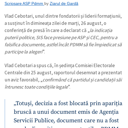
Scriosare ASP Pdmm
by
Ziarul de Gardă
Vlad Cebotari, unul dintre fondatorii și liderii formațiunii,
a susținut în dimineața zilei de marți, 26 august, o
conferință de presă în care a declarat că „
la indicația
puterii politice, SIS face presiune pe ASP și CEC, pentru a
falsifica documente, astfel încât PDMM să fie împiedicat să
participe la alegeri
”.
Vlad Cebotari a spus că, în ședința Comisiei Electorale
Centrale din 25 august, raportorul desemnat a prezentat
un aviz favorabil, „
confirmând că partidul și candidații săi
întrunesc toate condițiile legale
”.
„Totuși, decizia a fost blocată prin apariția
bruscă a unui document emis de Agenția
Servicii Publice, document care nu a fost