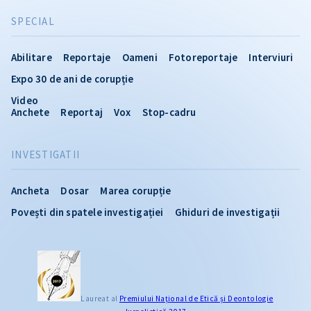
SPECIAL
Abilitare
Reportaje
Oameni
Fotoreportaje
Interviuri
Expo 30 de ani de corupție
Video
Anchete
Reportaj
Vox
Stop-cadru
INVESTIGATII
Ancheta
Dosar
Marea corupție
Povești din spatele investigației
Ghiduri de investigații
Laureat al
Premiului Naţional de Etică și Deontologie