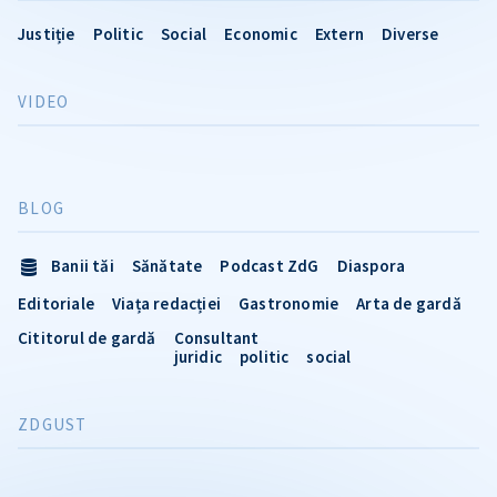
Justiție
Politic
Social
Economic
Extern
Diverse
VIDEO
BLOG
Banii tăi
Sănătate
Podcast ZdG
Diaspora
Editoriale
Viața redacției
Gastronomie
Arta de gardă
Cititorul de gardă
Consultant
juridic
politic
social
ZDGUST