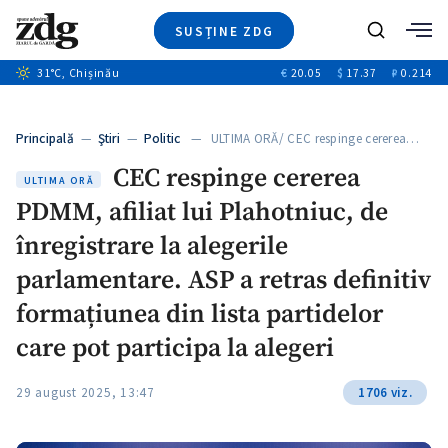
SUSȚINE ZDG
+4
Caută
31
°C
, Chișinău
€
20.05
$
17.37
₽
0.214
Ştiri
+12
+12
Investigatii
Banii tăi
+1
+4
Principală
—
Ştiri
—
Politic
— ULTIMA ORĂ/ CEC respinge cererea…
Video
CEC respinge cererea
Special
ULTIMA ORĂ
PDMM, afiliat lui Plahotniuc, de
Blog
+1
ZdGust
înregistrare la alegerile
parlamentare. ASP a retras definitiv
formațiunea din lista partidelor
care pot participa la alegeri
29 august 2025, 13:47
1706 viz.