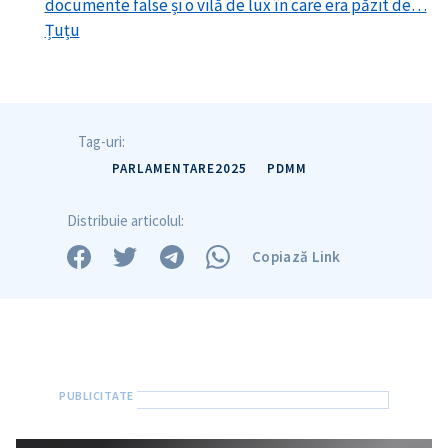
documente false și o vilă de lux în care era păzit de…
Țuțu
Link media
+ Link media
Mesajul știrei
+ Mesajul știrei
Tag-uri:
PARLAMENTARE2025
PDMM
CONTACT SURSĂ
Distribuie articolul:
Sursă anonimă
Copiază Link
Nume
+ Numele meu
Email
+ Emailul meu
Telefon
+ Telefon personal
Am citit și sunt de