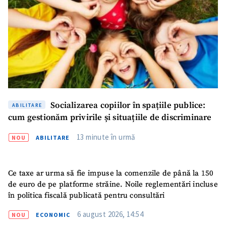
Socializarea copiilor în spațiile publice:
ABILITARE
cum gestionăm privirile și situațiile de discriminare
13 minute în urmă
NOU
ABILITARE
Ce taxe ar urma să fie impuse la comenzile de până la 150
de euro de pe platforme străine. Noile reglementări incluse
în politica fiscală publicată pentru consultări
6 august 2026, 14:54
NOU
ECONOMIC
SUSȚINE