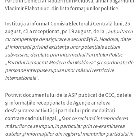
Partidul Democrat Modern din Moldova, afiliat oligarhului
Vladimir Plahotniuc, din lista formațiunilor politice.
Instituția a informat Comisia Electorală Centrală luni, 25
august, că a recepționat, pe 19 august, de la „
autoritatea
cu competențe de asigurare a securității R. Moldova, date
și informații privind existența unor potențiale acțiuni
subversive, derulate prin intermediul Partidului Politic
„Partidul Democrat Modern din Moldova” și coordonate de
persoane interpuse supuse unor măsuri restrictive
internaționale
”.
Potrivit documentului de la ASP publicat de CEC, datele
și informațiile recepționate de Agenție ar releva
desfășurarea activității partidului prin modalități
contrare cadrului legal, „
fapt ce reclamă întreprinderea
măsurilor ce se impun, în particular prin re-examinarea
datelor și informațiilor din registrul membrilor partidului în