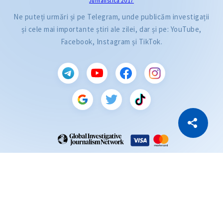
Jurnalistică 2017
Ne puteți urmări și pe Telegram, unde publicăm investigații
și cele mai importante știri ale zilei, dar și pe: YouTube,
Facebook, Instagram și TikTok.
CITEȘTE
Citește articolul
Copiază Link
ZdG este membru al rețelei globale a jurnaliștilor de investigație (GIJN).
2004—2026 © Ziarul de Gardă.
Toate drepturile rezervate.
Dezvoltat de
SENSMEDIA