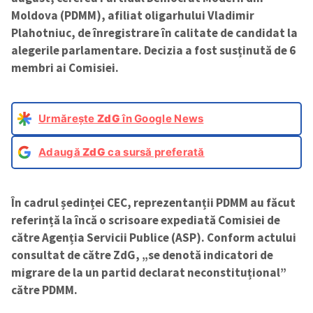
Moldova (PDMM), afiliat oligarhului Vladimir
Plahotniuc, de înregistrare în calitate de candidat la
alegerile parlamentare. Decizia a fost susținută de 6
membri ai Comisiei.
Urmărește
ZdG
în Google News
Adaugă
ZdG
ca sursă preferată
În cadrul ședinței CEC, reprezentanții PDMM au făcut
referință la încă o scrisoare expediată Comisiei de
către Agenția Servicii Publice (ASP). Conform actului
consultat de către ZdG, „se denotă indicatori de
migrare de la un partid declarat neconstituțional”
către PDMM.