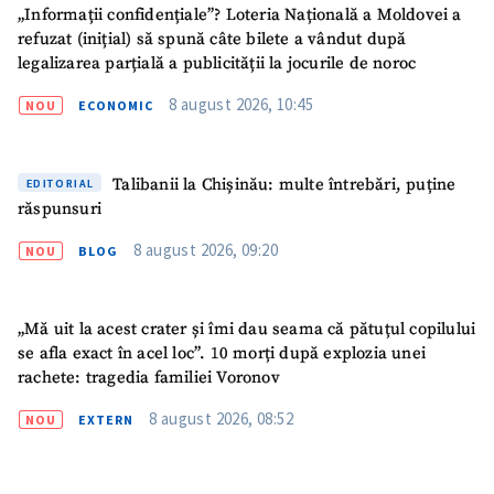
„Informații confidențiale”? Loteria Națională a Moldovei a
refuzat (inițial) să spună câte bilete a vândut după
legalizarea parțială a publicității la jocurile de noroc
8 august 2026, 10:45
NOU
ECONOMIC
ȘTIREA MEA
Titlu știre
+ Adaugă titlu
Talibanii la Chișinău: multe întrebări, puține
EDITORIAL
răspunsuri
Fotografie
+ Încarcă imagine
8 august 2026, 09:20
NOU
BLOG
Link media
+ Link media
„Mă uit la acest crater și îmi dau seama că pătuțul copilului
se afla exact în acel loc”. 10 morți după explozia unei
rachete: tragedia familiei Voronov
Mesajul știrei
+ Mesajul știrei
8 august 2026, 08:52
NOU
EXTERN
CONTACT SURSĂ