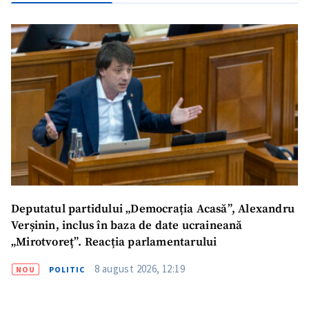
Deputatul partidului „Democrația Acasă”, Alexandru
Verșinin, inclus în baza de date ucraineană
„Mirotvoreț”. Reacția parlamentarului
8 august 2026, 12:19
NOU
POLITIC