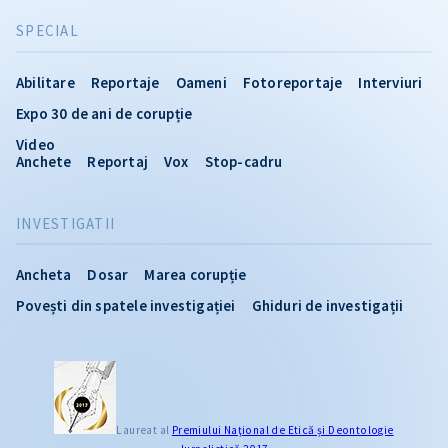
SPECIAL
Abilitare
Reportaje
Oameni
Fotoreportaje
Interviuri
Expo 30 de ani de corupție
Video
Anchete
Reportaj
Vox
Stop-cadru
INVESTIGATII
Ancheta
Dosar
Marea corupție
Povești din spatele investigației
Ghiduri de investigații
Laureat al
Premiului Naţional de Etică și Deontologie