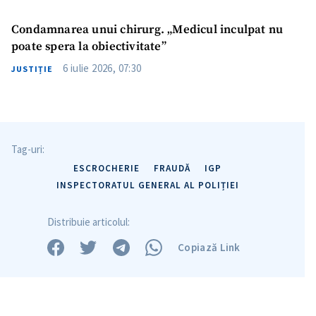
Condamnarea unui chirurg. „Medicul inculpat nu
Trimite o informație
Despre ZdG
poate spera la obiectivitate”
in English
на русском
6 iulie 2026, 07:30
JUSTIȚIE
Tag-uri:
ESCROCHERIE
FRAUDĂ
IGP
INSPECTORATUL GENERAL AL POLIȚIEI
Distribuie articolul:
Copiază Link