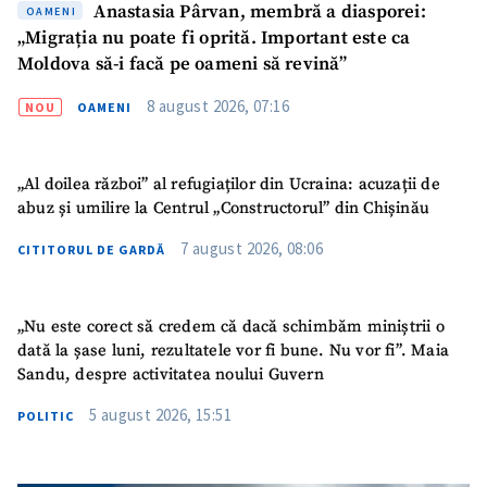
Anastasia Pârvan, membră a diasporei:
OAMENI
„Migrația nu poate fi oprită. Important este ca
Moldova să-i facă pe oameni să revină”
8 august 2026, 07:16
NOU
OAMENI
„Al doilea război” al refugiaților din Ucraina: acuzații de
abuz și umilire la Centrul „Constructorul” din Chișinău
7 august 2026, 08:06
CITITORUL DE GARDĂ
„Nu este corect să credem că dacă schimbăm miniștrii o
dată la șase luni, rezultatele vor fi bune. Nu vor fi”. Maia
SUSȚINE
Sandu, despre activitatea noului Guvern
5 august 2026, 15:51
POLITIC