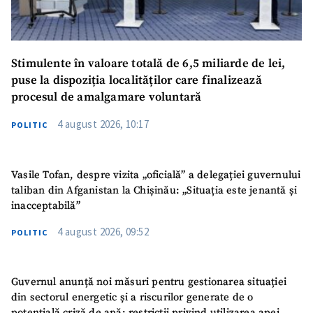
Stimulente în valoare totală de 6,5 miliarde de lei,
puse la dispoziția localităților care finalizează
procesul de amalgamare voluntară
4 august 2026, 10:17
POLITIC
Vasile Tofan, despre vizita „oficială” a delegației guvernului
taliban din Afganistan la Chișinău: „Situația este jenantă și
inacceptabilă”
4 august 2026, 09:52
POLITIC
Guvernul anunță noi măsuri pentru gestionarea situației
din sectorul energetic și a riscurilor generate de o
potențială criză de apă: restricții privind utilizarea apei