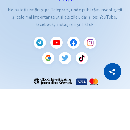
Jurnalistică 2017
Ne puteți urmări și pe Telegram, unde publicăm investigații
și cele mai importante știri ale zilei, dar și pe: YouTube,
Facebook, Instagram și TikTok.
CITEȘTE
Citește articolul
Copiază Link
ZdG este membru al rețelei globale a jurnaliștilor de investigație (GIJN).
2004—2026 © Ziarul de Gardă.
Toate drepturile rezervate.
Dezvoltat de
SENSMEDIA