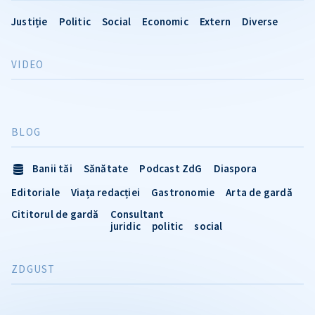
Justiție
Politic
Social
Economic
Extern
Diverse
VIDEO
BLOG
Banii tăi
Sănătate
Podcast ZdG
Diaspora
Editoriale
Viața redacției
Gastronomie
Arta de gardă
Cititorul de gardă
Consultant
juridic
politic
social
ZDGUST