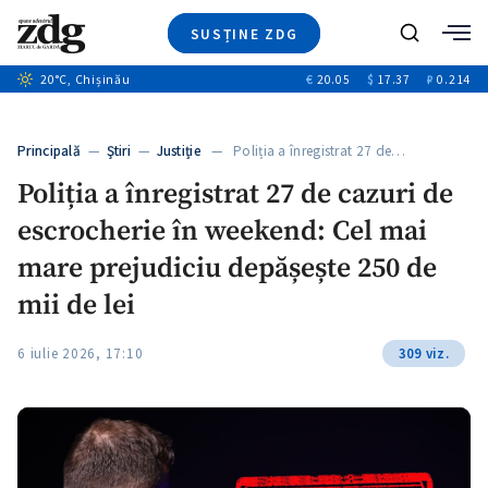
SUSȚINE ZDG
Caută
+2
20
°C
, Chișinău
€
20.05
$
17.37
₽
0.214
Ştiri
+6
+3
Investigatii
Banii tăi
+2
Principală
—
Ştiri
—
Justiție
— Poliția a înregistrat 27 de…
Video
+1
+1
Poliția a înregistrat 27 de cazuri de
Special
escrocherie în weekend: Cel mai
Blog
+2
ZdGust
mare prejudiciu depășește 250 de
+1
mii de lei
6 iulie 2026, 17:10
309 viz.