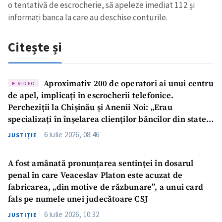
o tentativă de escrocherie, să apeleze imediat 112 și
informați banca la care au deschise conturile.
Citește și
Aproximativ 200 de operatori ai unui centru
VIDEO
de apel, implicați în escrocherii telefonice.
Percheziții la Chișinău și Anenii Noi: „Erau
specializați în înșelarea clienților băncilor din statele
UE”
6 iulie 2026, 08:46
JUSTIȚIE
A fost amânată pronunțarea sentinței în dosarul
penal în care Veaceslav Platon este acuzat de
fabricarea, „din motive de răzbunare”, a unui card
fals pe numele unei judecătoare CSJ
6 iulie 2026, 10:32
JUSTIȚIE