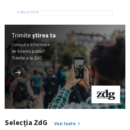
Trimite
știrea ta
Cunoști o informație
de interes public?
Trimite-o la ZdG
Selecția ZdG
Vezi toate