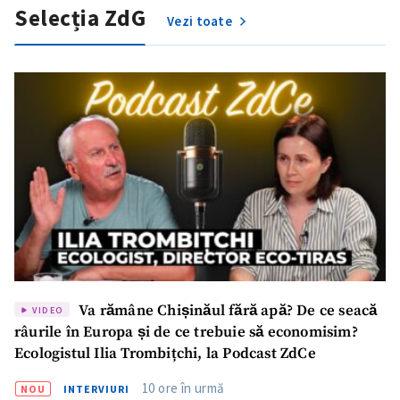
Selecția ZdG
Vezi toate
Va rămâne Chișinăul fără apă? De ce seacă
VIDEO
râurile în Europa și de ce trebuie să economisim?
ȘTIREA MEA
Ecologistul Ilia Trombițchi, la Podcast ZdCe
Titlu știre
+ Adaugă titlu
10 ore în urmă
NOU
INTERVIURI