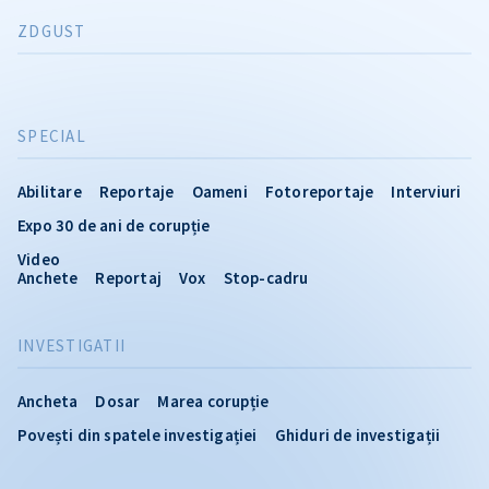
ZDGUST
SPECIAL
Abilitare
Reportaje
Oameni
Fotoreportaje
Interviuri
Expo 30 de ani de corupție
Video
Anchete
Reportaj
Vox
Stop-cadru
INVESTIGATII
Ancheta
Dosar
Marea corupție
Povești din spatele investigației
Ghiduri de investigații