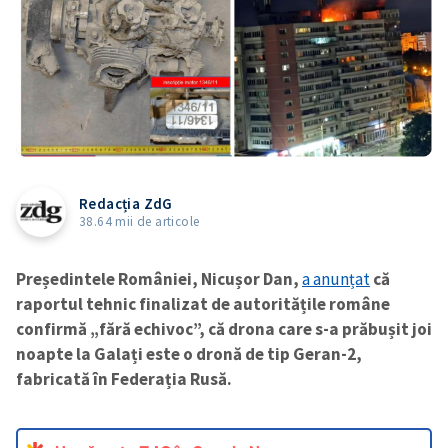
Redacția ZdG
38.64 mii de articole
Președintele României, Nicușor Dan,
a anunțat
că
raportul tehnic finalizat de autoritățile române
confirmă „fără echivoc”, că drona care s-a prăbușit joi
noapte la Galați este o dronă de tip Geran-2,
fabricată în Federația Rusă.