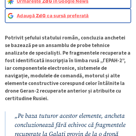
Urmărește
ZdG
în Google News
Adaugă
ZdG
ca sursă preferată
Potrivit șefului statului român, concluzia anchetei
se bazează pe un ansamblu de probe tehnice
analizate de specialiști. Pe fragmentele recuperate a
fost identificată inscripția în limba rusă „ГЕРАН-2”,
iar componentele electronice, sistemele de
navigație, modulele de comandă, motorul și alte
elemente constructive corespund celor întâlnite la
drone Geran-2 recuperate anterior și atribuite cu
certitudine Rusiei.
„Pe baza tuturor acestor elemente, ancheta
concluzionează fără echivoc că fragmentele
recuperate la Galați provin de la o dronă