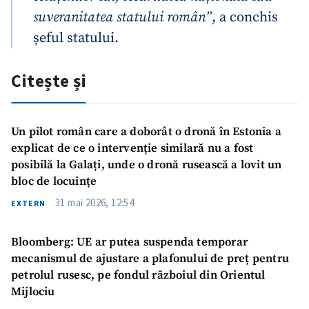
suveranitatea statului român”
, a conchis
șeful statului.
Citește și
Un pilot român care a doborât o dronă în Estonia a
explicat de ce o intervenție similară nu a fost
Trimite o informație
Despre ZdG
posibilă la Galați, unde o dronă rusească a lovit un
in English
на русском
bloc de locuințe
31 mai 2026, 12:54
EXTERN
Bloomberg: UE ar putea suspenda temporar
mecanismul de ajustare a plafonului de preț pentru
petrolul rusesc, pe fondul războiul din Orientul
Mijlociu