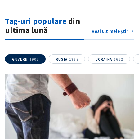
Am citit și sunt de
acord cu
politica de
Tag-uri populare
din
confidențialitate
.
ultima lună
Vezi ultimele știri
TRIMITE ȘTIREA
GUVERN
1903
RUSIA
1887
UCRAINA
1662