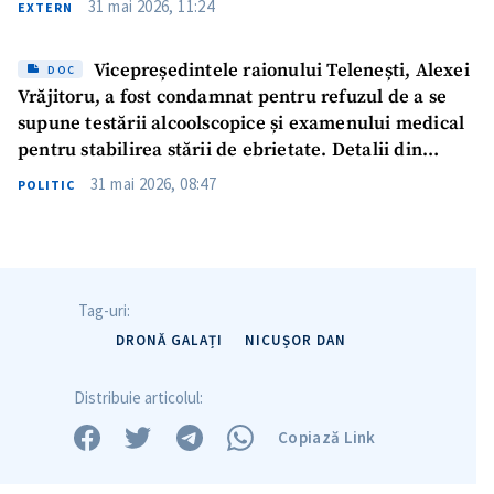
31 mai 2026, 11:24
EXTERN
Vicepreședintele raionului Telenești, Alexei
DOC
Vrăjitoru, a fost condamnat pentru refuzul de a se
supune testării alcoolscopice și examenului medical
pentru stabilirea stării de ebrietate. Detalii din
sentință
31 mai 2026, 08:47
POLITIC
Tag-uri:
DRONĂ GALAȚI
NICUȘOR DAN
Distribuie articolul:
Copiază Link