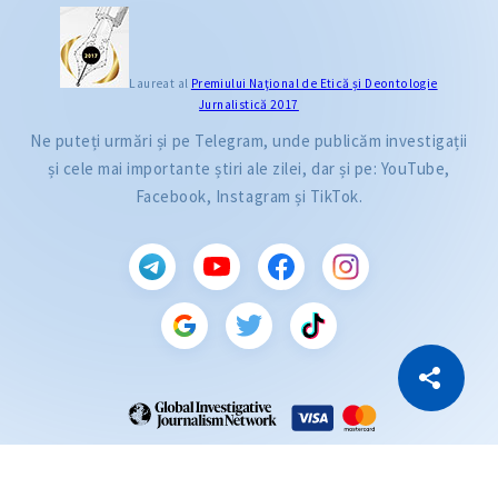
Laureat al
Premiului Naţional de Etică și Deontologie
Jurnalistică 2017
Ne puteți urmări și pe Telegram, unde publicăm investigații
și cele mai importante știri ale zilei, dar și pe: YouTube,
Facebook, Instagram și TikTok.
CITEȘTE
Citește articolul
Copiază Link
ZdG este membru al rețelei globale a jurnaliștilor de investigație (GIJN).