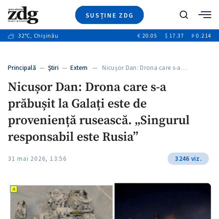
SUSȚINE ZDG
+3
Caută
+1
32
°C
, Chișinău
€
20.05
$
17.37
₽
0.214
Ştiri
+11
+6
Investigatii
Banii tăi
+1
+5
Principală
—
Ştiri
—
Extern
— Nicușor Dan: Drona care s-a…
Video
+1
Nicușor Dan: Drona care s-a
Special
prăbușit la Galați este de
Blog
+1
ZdGust
proveniență rusească. „Singurul
responsabil este Rusia”
+1
31 mai 2026, 13:56
3246 viz.