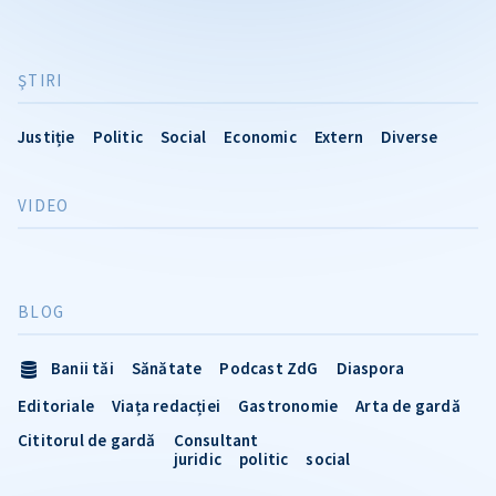
ŞTIRI
Justiție
Politic
Social
Economic
Extern
Diverse
VIDEO
BLOG
Banii tăi
Sănătate
Podcast ZdG
Diaspora
Editoriale
Viața redacției
Gastronomie
Arta de gardă
Cititorul de gardă
Consultant
juridic
politic
social