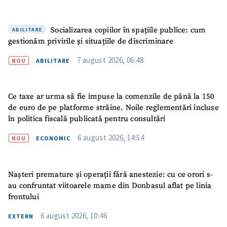
Fotografie
+ Încarcă imagine
Socializarea copiilor în spațiile publice: cum
ABILITARE
Link media
+ Link media
gestionăm privirile și situațiile de discriminare
7 august 2026, 06:48
NOU
ABILITARE
Mesajul știrei
+ Mesajul știrei
Ce taxe ar urma să fie impuse la comenzile de până la 150
de euro de pe platforme străine. Noile reglementări incluse
în politica fiscală publicată pentru consultări
CONTACT SURSĂ
6 august 2026, 14:54
NOU
ECONOMIC
Sursă anonimă
Nume
+ Numele meu
Nașteri premature și operații fără anestezie: cu ce orori s-
au confruntat viitoarele mame din Donbasul aflat pe linia
Email
+ Emailul meu
frontului
6 august 2026, 10:46
EXTERN
Telefon
+ Telefon personal