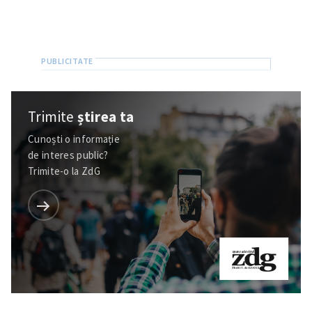
Trimite
știrea ta
Cunoști o informație
de interes public?
Trimite-o la ZdG