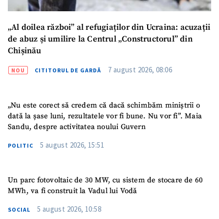
„Al doilea război” al refugiaților din Ucraina: acuzații
de abuz și umilire la Centrul „Constructorul” din
Chișinău
7 august 2026, 08:06
NOU
CITITORUL DE GARDĂ
„Nu este corect să credem că dacă schimbăm miniștrii o
SUSȚINE
dată la șase luni, rezultatele vor fi bune. Nu vor fi”. Maia
Sandu, despre activitatea noului Guvern
5 august 2026, 15:51
POLITIC
Un parc fotovoltaic de 30 MW, cu sistem de stocare de 60
MWh, va fi construit la Vadul lui Vodă
5 august 2026, 10:58
SOCIAL