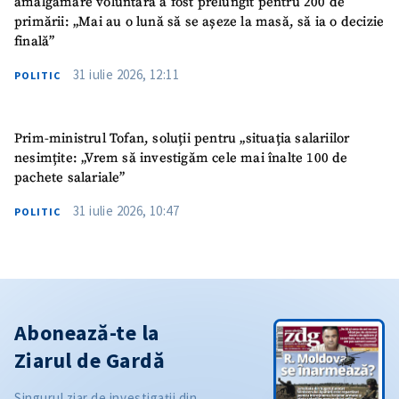
amalgamare voluntară a fost prelungit pentru 200 de
primării: „Mai au o lună să se așeze la masă, să ia o decizie
finală”
31 iulie 2026, 12:11
POLITIC
Prim-ministrul Tofan, soluții pentru „situația salariilor
nesimțite: „Vrem să investigăm cele mai înalte 100 de
pachete salariale”
31 iulie 2026, 10:47
POLITIC
Abonează-te la
Ziarul de Gardă
Singurul ziar de investigații din