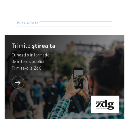
Trimite
știrea ta
Cunoști o informație
de interes public?
Trimite-o la ZdG
Trimite o informație
Despre ZdG
in English
на русском