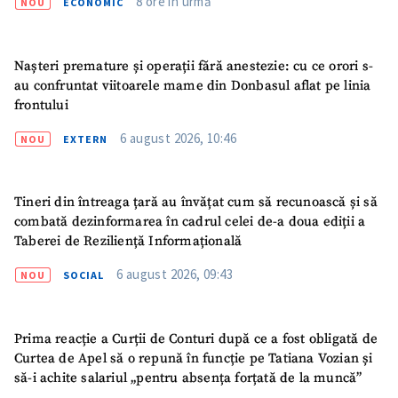
8 ore în urmă
NOU
ECONOMIC
Nașteri premature și operații fără anestezie: cu ce orori s-
au confruntat viitoarele mame din Donbasul aflat pe linia
frontului
6 august 2026, 10:46
NOU
EXTERN
Tineri din întreaga țară au învățat cum să recunoască și să
combată dezinformarea în cadrul celei de-a doua ediții a
Taberei de Reziliență Informațională
6 august 2026, 09:43
NOU
SOCIAL
Prima reacție a Curții de Conturi după ce a fost obligată de
Curtea de Apel să o repună în funcție pe Tatiana Vozian și
să-i achite salariul „pentru absența forțată de la muncă”