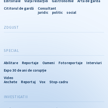
Editoriale
Viața redacției
Gastronomie
Arta de gardă
Cititorul de gardă
Consultant
juridic
politic
social
ZDGUST
SPECIAL
Abilitare
Reportaje
Oameni
Fotoreportaje
Interviuri
Expo 30 de ani de corupție
Video
Anchete
Reportaj
Vox
Stop-cadru
INVESTIGATII