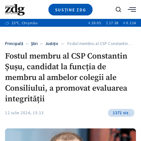
SUSȚINE ZDG
+4
Caută
+1
25
°C
, Chișinău
€
20.05
$
17.38
₽
0.214
Ştiri
+13
+10
Investigatii
Banii tăi
+3
Principală
—
Ştiri
—
Justiție
— Fostul membru al CSP Constantin…
Video
Fostul membru al CSP Constantin
Special
Șușu, candidat la funcția de
Blog
+1
ZdGust
membru al ambelor colegii ale
Consiliului, a promovat evaluarea
integrității
12 iulie 2024, 15:13
1371 viz.