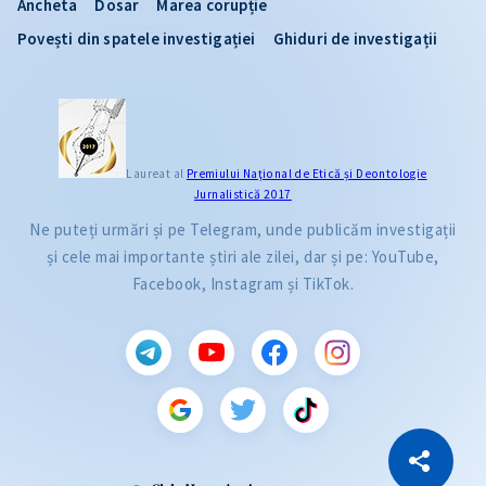
Ancheta
Dosar
Marea corupție
Povești din spatele investigației
Ghiduri de investigații
Laureat al
Premiului Naţional de Etică și Deontologie
Jurnalistică 2017
Ne puteți urmări și pe Telegram, unde publicăm investigații
și cele mai importante știri ale zilei, dar și pe: YouTube,
Facebook, Instagram și TikTok.
CITEȘTE
Citește articolul
Copiază Link