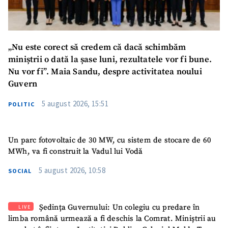
CONTACT SURSĂ
„Nu este corect să credem că dacă schimbăm
Sursă anonimă
miniștrii o dată la șase luni, rezultatele vor fi bune.
Nu vor fi”. Maia Sandu, despre activitatea noului
Nume
+ Numele meu
Guvern
Email
+ Emailul meu
5 august 2026, 15:51
POLITIC
Telefon
+ Telefon personal
Un parc fotovoltaic de 30 MW, cu sistem de stocare de 60
MWh, va fi construit la Vadul lui Vodă
Am citit și sunt de
acord cu
politica de
5 august 2026, 10:58
SOCIAL
confidențialitate
.
TRIMITE ȘTIREA
Ședința Guvernului: Un colegiu cu predare în
LIVE
limba română urmează a fi deschis la Comrat. Miniștrii au