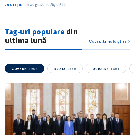
5 august 2026, 09:12
JUSTIȚIE
Tag-uri populare
din
ultima lună
Vezi ultimele știri
ȘTIREA MEA
GUVERN
1902
RUSIA
1886
UCRAINA
1661
Titlu știre
+ Adaugă titlu
Fotografie
+ Încarcă imagine
Link media
+ Link media
Mesajul știrei
+ Mesajul știrei