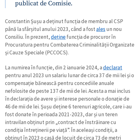
publicat de Comisie.
Constantin Șușu a deținut funcția de membru al CSP
până la sfârșitul anului 2023, când a fost
ales
un nou
Consiliu. În prezent,
deține
funcția de procuror în
Procuratura pentru Combaterea Criminalității Organizate
și Cauze Speciale (PCCOCS).
La numirea în funcție, din 2 ianuarie 2024, a
declarat
pentru anul 2023 un salariu lunar de circa 37 de mii lei și o
compensație bănească pentru concediile anuale
nefolosite de peste 137 de mii de lei. Acesta a mai inclus
în declarația de avere și interese personale o donație de
46 de mii de lei. Șușu deține 6 terenuri agricole, care i-au
fost donate în perioada 2021-2023, dar și un teren
intravilan obținut prin „contract de înstrăinare cu
condiția întreținerii pe viață”. În aceleași condiții, a
obținut în 2023 o casă de locuit de circa 73 de metri