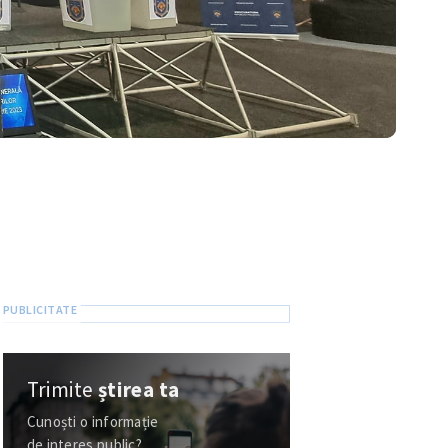
Trimite
știrea ta
Cunoști o informație
de interes public?