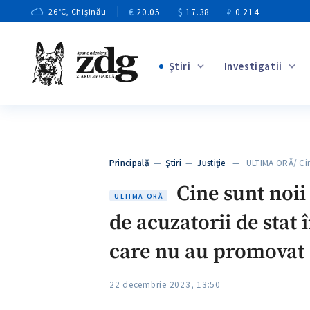
€
20.05
$
17.38
₽
0.214
26
°C
, Chișinău
Ştiri
Investigatii
+4
+1
+13
+10
Principală
—
Ştiri
—
Justiție
— ULTIMA ORĂ/ Cin
+3
Cine sunt noii
ULTIMA ORĂ
de acuzatorii de stat 
care nu au promovat e
22 decembrie 2023, 13:50