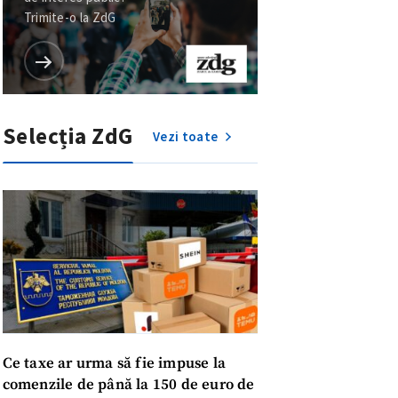
Trimite-o la ZdG
Selecția ZdG
Vezi toate
Ce taxe ar urma să fie impuse la
comenzile de până la 150 de euro de