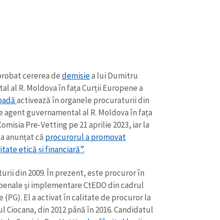
aprobat cererea de
demisie
a lui Dumitru
l al R. Moldova în fața Curții Europene a
badă
activează în organele procuraturii din
de agent guvernamental al R. Moldova în fața
isia Pre-Vetting pe 21 aprilie 2023, iar la
 a anunțat că
procurorul a promovat
tate etică și financiară”.
rii din 2009. În prezent, este procuror în
-penale și implementare CtEDO din cadrul
 (PG). El a activat în calitate de procuror la
ul Ciocana, din 2012 până în 2016. Candidatul