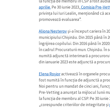
la funcția de membru în CSP a fost audi
aprilie.
Pe 30 iunie 2023,
Comisia Pre-Vet
privința lui Iuri Lealin, menționând că ac
promovează evaluarea”.
Aliona Nesterov
şi-a început cariera în 2
municipiului Chișinău. Din 2015 până în 2
îngrijirea copilului. Din 2016 până în 20
în cadrul Procuraturii mun. Chișinău. În 
numită adjunctă interimară a procurorului
din ianuarie 2023 este adjunctă a procur
Elena Roșior
activează în organele procur
fost numită în funcția de adjunctă a proc
Noi pentru un mandat de cinci ani, funcți
Pre-Vetting a anunțat la mijlocul lunii 
la funcția de membru al CSP. Pe 30 iunie
„corespunde criteriilor de integritate și