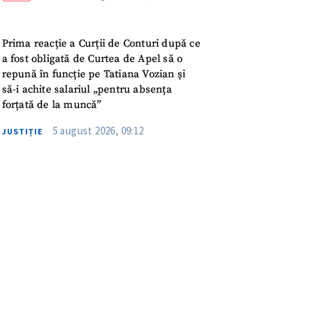
meu
rsonal
Prima reacție a Curții de Conturi după ce
a fost obligată de Curtea de Apel să o
repună în funcție pe Tatiana Vozian și
ord cu
politica de
să-i achite salariul „pentru absența
forțată de la muncă”
IREA
5 august 2026, 09:12
JUSTIȚIE