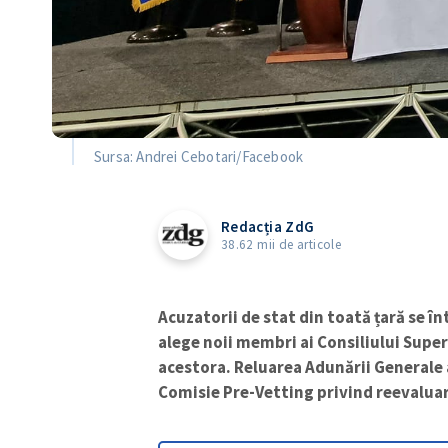
Sursa: Andrei Cebotari/Facebook
Redacția ZdG
38.62 mii de articole
Acuzatorii de stat din toată țară se î
alege noii membri ai Consiliului Superi
acestora. Reluarea Adunării Generale 
Comisie Pre-Vetting privind reevaluare