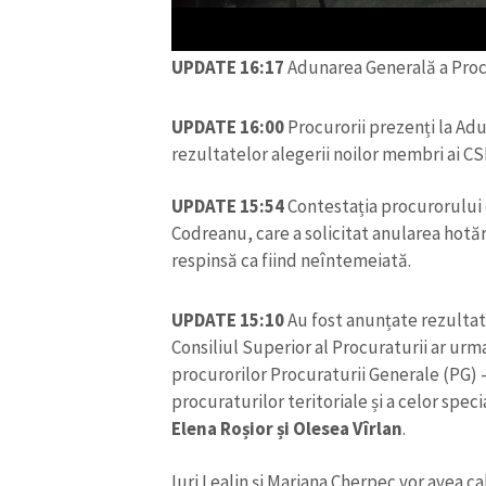
UPDATE 16:17
Adunarea Generală a Procu
UPDATE 16:00
Procurorii prezenți la Ad
rezultatelor alegerii noilor membri ai CS
UPDATE 15:54
Contestația procurorului d
Codreanu, care a solicitat anularea hotărâ
respinsă ca fiind neîntemeiată.
UPDATE 15:10
Au fost anunțate rezultate
ȘTIREA MEA
Consiliul Superior al Procuraturii ar urma
procurorilor Procuraturii Generale (PG) 
Titlu știre
procuraturilor teritoriale și a celor spec
Elena Roșior și Olesea Vîrlan
.
Fotografie
Iuri Lealin și Mariana Cherpec vor avea c