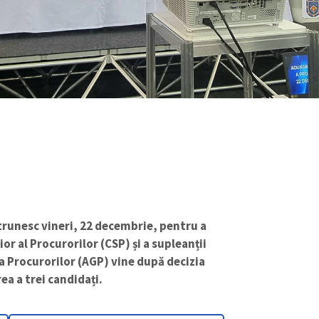
ntrunesc vineri, 22 decembrie, pentru a
or al Procurorilor (CSP) și a supleanții
a Procurorilor (AGP) vine după decizia
a a trei candidați.