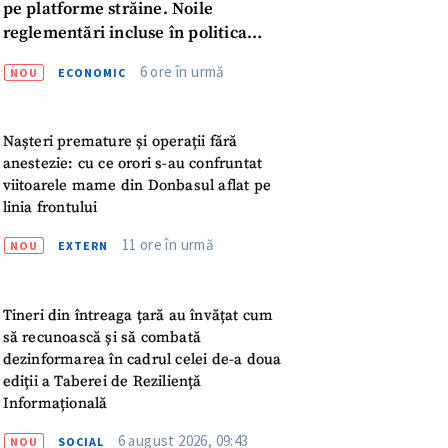
pe platforme străine. Noile
reglementări incluse în politica
fiscală publicată pentru consultări
6 ore în urmă
NOU
ECONOMIC
Nașteri premature și operații fără
anestezie: cu ce orori s-au confruntat
viitoarele mame din Donbasul aflat pe
linia frontului
11 ore în urmă
NOU
EXTERN
Tineri din întreaga țară au învățat cum
să recunoască și să combată
dezinformarea în cadrul celei de-a doua
ediții a Taberei de Reziliență
meu
Informațională
6 august 2026, 09:43
NOU
SOCIAL