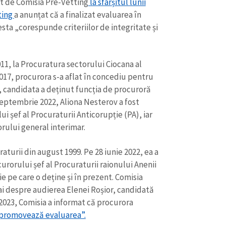
at de Comisia Pre-Vetting
la sfârșitul lunii
ting
a anunțat că a finalizat evaluarea în
esta „corespunde criteriilor de integritate și
011, la Procuratura sectorului Ciocana al
017, procurora s-a aflat în concediu pentru
20, candidata a deținut funcția de procuroră
septembrie 2022, Aliona Nesterov a fost
 șef al Procuraturii Anticorupție (PA), iar
orului general interimar.
aturii din august 1999. Pe 28 iunie 2022, ea a
urorului șef al Procuraturii raionului Anenii
e pe care o deține și în prezent. Comisia
mai despre audierea Elenei Roșior, candidată
 2023, Comisia a informat că procurora
promovează evaluarea”.