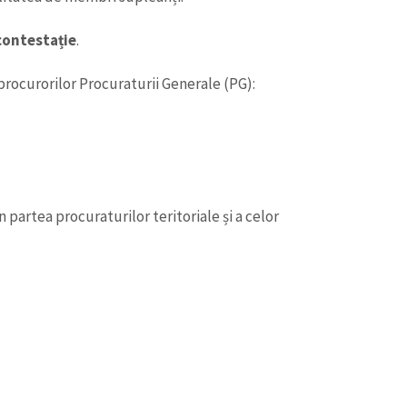
Email
+ Emailul 
+ Link media
contestație
.
Telefon
+ Telefon pe
rocurorilor Procuraturii Generale (PG):
Am citit și sunt de ac
+ Mesajul știrei
confidențialitate
.
TRIMITE ȘT
artea procuraturilor teritoriale și a celor