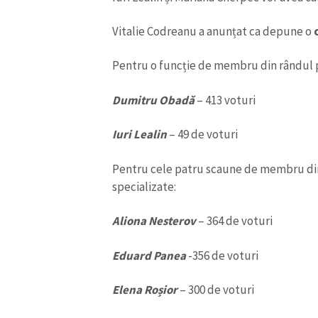
Link media
Vitalie Codreanu a anunțat ca depune o
Pentru o funcție de membru din rândul p
Mesajul știrei
Dumitru Obadă
– 413 voturi
Iuri Lealin
– 49 de voturi
Pentru cele patru scaune de membru din p
specializate:
Aliona Nesterov
– 364 de voturi
Eduard Panea
-356 de voturi
Elena Roșior
– 300 de voturi