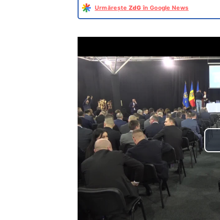
Urmărește
ZdG
în Google News