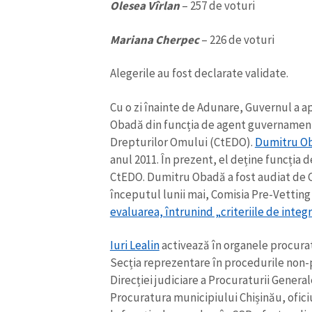
Olesea Vîrlan
– 257 de voturi
Mariana Cherpec
– 226 de voturi
Alegerile au fost declarate validate.
Cu o zi înainte de Adunare, Guvernul a 
Obadă din funcția de agent guvernamenta
Drepturilor Omului (CtEDO).
Dumitru O
anul 2011. În prezent, el deține funcția 
CtEDO. Dumitru Obadă a fost audiat de Com
începutul lunii mai, Comisia Pre-Vetting
evaluarea, întrunind „criteriile de integri
Iuri Lealin
activează în organele procuratu
Secția reprezentare în procedurile non
Direcției judiciare a Procuraturii Generale
Procuratura municipiului Chișinău, ofici