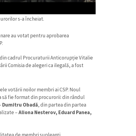
rorilor s-a încheiat.
unare au votat pentru aprobarea
P.
in cadrul Procuraturii Anticorupție Vitalie
rii Comisia de alegeri ca ilegală, a fost
le votării noilor membri ai CSP. Noul
CONTACT SURSĂ
 să fie format din procurorii: din rândul
–
Dumitru Obadă
, din partea din partea
Sursă anonimă
+ Adaugă titlu
ializate –
Aliona Nesterov, Eduard Panea,
Nume
+ Numele 
+ Încarcă imagine
alitatea de membri supleanți.