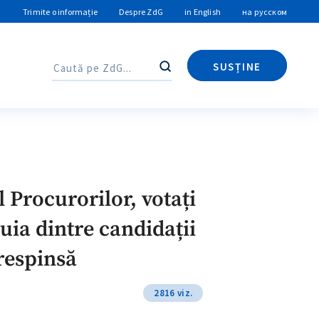
Trimite o informație
Despre ZdG
in English
на русском
SUSȚINE
Caută
Caută
 Procurorilor, votați
uia dintre candidații
 respinsă
2816 viz.