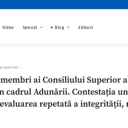
Video
Special
Blog
ZdGust
Banii tăi
e sunt noii…
+1
 membri ai Consiliului Superior al
în cadrul Adunării. Contestația un
valuarea repetată a integrității,