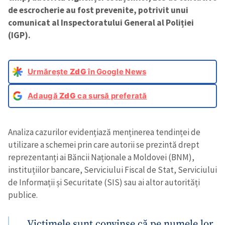
de escrocherie au fost prevenite, potrivit unui
comunicat al Inspectoratului General al Poliției
(IGP).
Urmărește
ZdG
în Google News
Adaugă
ZdG
ca sursă preferată
Analiza cazurilor evidențiază menținerea tendinței de
utilizare a schemei prin care autorii se prezintă drept
reprezentanți ai Băncii Naționale a Moldovei (BNM),
instituțiilor bancare, Serviciului Fiscal de Stat, Serviciului
de Informații și Securitate (SIS) sau ai altor autorități
publice.
„Victimele sunt convinse că pe numele lor