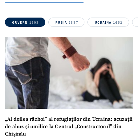
Link media
+ Link media
GUVERN
1903
RUSIA
1887
UCRAINA
1662
Mesajul știrei
+ Mesajul știrei
CONTACT SURSĂ
Sursă anonimă
Nume
+ Numele meu
Email
+ Emailul meu
Telefon
+ Telefon personal
„Al doilea război” al refugiaților din Ucraina: acuzații
de abuz și umilire la Centrul „Constructorul” din
Am citit și sunt de
Chișinău
acord cu
politica de