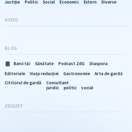
Justiție
Politic
Social
Economic
Extern
Diverse
VIDEO
BLOG
Banii tăi
Sănătate
Podcast ZdG
Diaspora
Editoriale
Viața redacției
Gastronomie
Arta de gardă
Cititorul de gardă
Consultant
juridic
politic
social
ZDGUST