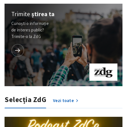
Trimite
știrea ta
Cunoști o informație
de interes public?
Trimite-o la ZdG
Selecția ZdG
Vezi toate