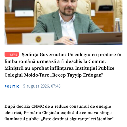
SUSȚINE
Ședința Guvernului: Un colegiu cu predare în
LIVE
limba română urmează a fi deschis la Comrat.
Miniștrii au aprobat înființarea Instituției Publice
Colegiul Moldo-Turc „Recep Tayyip Erdogan”
5 august 2026, 07:46
POLITIC
După decizia CNMC de a reduce consumul de energie
electrică, Primăria Chișinău explică de ce nu va stinge
iluminatul public: „Este destinat siguranței cetățenilor”