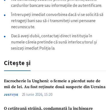
cardurilor bancare sau informațiile de autentificare.
Întrerupeți imediat convorbirea dacă vi se solicită să
retrageți bani sau să-i transmiteți unei persoane
necunoscute.
Dacă aveți dubii, contactați direct instituția în
numele căreia pretinde că sună interlocutorul și
sesizați imediat Poliția la.
Citește și
Escrocherie la Ungheni: o femeie a pierdut sute de
mii de lei. Au fost reținute două suspecte din Ucraina
25 iunie 2026, 15:20
JUSTIȚIE
O cetățeană străină, condamnată la închisoare