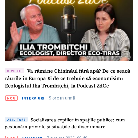
Va rămâne Chișinăul fără apă? De ce seacă
VIDEO
râurile în Europa și de ce trebuie să economisim?
Ecologistul Ilia Trombițchi, la Podcast ZdCe
9 ore în urmă
NOU
INTERVIURI
Socializarea copiilor în spațiile publice: cum
ABILITARE
gestionăm privirile și situațiile de discriminare