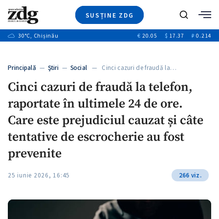
SUSȚINE ZDG
+3
Caută
+1
30
°C
, Chișinău
€
20.05
$
17.37
₽
0.214
Ştiri
+9
+4
Investigatii
Banii tăi
+1
+5
Principală
—
Ştiri
—
Social
— Cinci cazuri de fraudă la…
Video
+1
Cinci cazuri de fraudă la telefon,
Special
raportate în ultimele 24 de ore.
Blog
+1
ZdGust
Care este prejudiciul cauzat și câte
tentative de escrocherie au fost
prevenite
+1
25 iunie 2026, 16:45
266 viz.