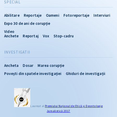
SPECIAL
Abilitare
Reportaje
Oameni
Fotoreportaje
Interviuri
Expo 30 de ani de corupție
Video
Anchete
Reportaj
Vox
Stop-cadru
INVESTIGATII
Ancheta
Dosar
Marea corupție
Povești din spatele investigației
Ghiduri de investigații
Laureat al
Premiului Naţional de Etică și Deontologie
Jurnalistică 2017