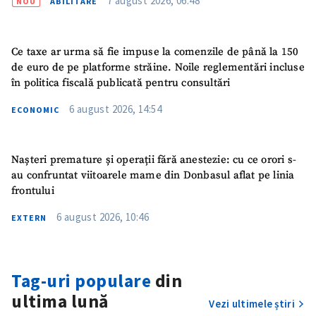
7 august 2026, 06:48
NOU
ABILITARE
Ce taxe ar urma să fie impuse la comenzile de până la 150
de euro de pe platforme străine. Noile reglementări incluse
în politica fiscală publicată pentru consultări
6 august 2026, 14:54
ECONOMIC
Nașteri premature și operații fără anestezie: cu ce orori s-
au confruntat viitoarele mame din Donbasul aflat pe linia
frontului
6 august 2026, 10:46
EXTERN
ȘTIREA MEA
Titlu știre
+ Adaugă titlu
Tag-uri populare
din
Fotografie
+ Încarcă imagine
ultima lună
Vezi ultimele știri