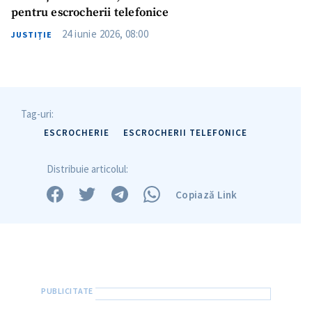
pentru escrocherii telefonice
24 iunie 2026, 08:00
JUSTIȚIE
Tag-uri:
ESCROCHERIE
ESCROCHERII TELEFONICE
Distribuie articolul:
Copiază Link
Trimite o informație
Despre ZdG
in English
на русском