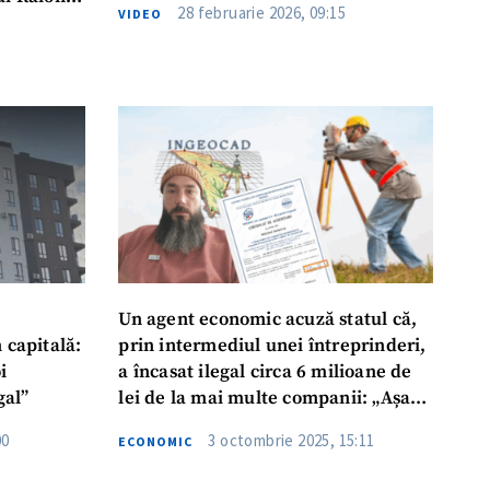
28 februarie 2026, 09:15
VIDEO
a soției
 i-a cerut
meu
meu
rsonal
Un agent economic acuză statul că,
 capitală:
prin intermediul unei întreprinderi,
ord cu
politica de
i
a încasat ilegal circa 6 milioane de
gal”
lei de la mai multe companii: „Așa
IREA
face un hoț adevărat”
00
3 octombrie 2025, 15:11
ECONOMIC