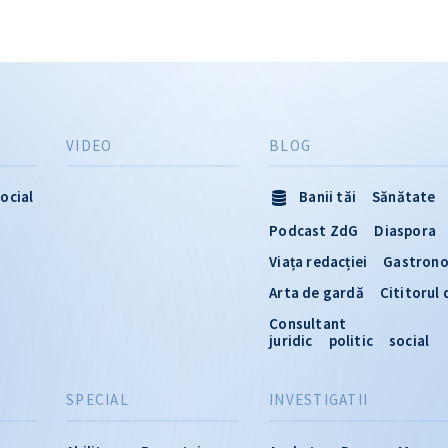
VIDEO
BLOG
ocial
Banii tăi
Sănătate
Podcast ZdG
Diaspora
Viața redacției
Gastron
Arta de gardă
Cititorul
Consultant
juridic
politic
social
SPECIAL
INVESTIGATII