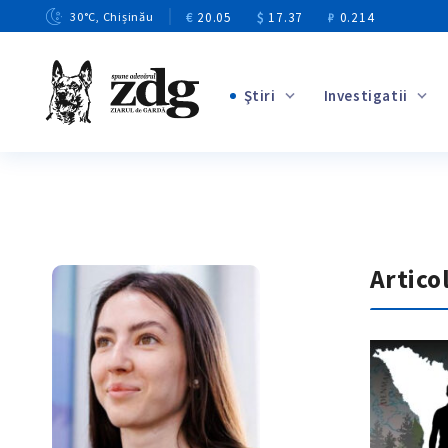
€
20.05
$
17.37
₽
0.214
30
°C
, Chișinău
Ştiri
Investigatii
+3
+1
+9
+4
+5
Artico