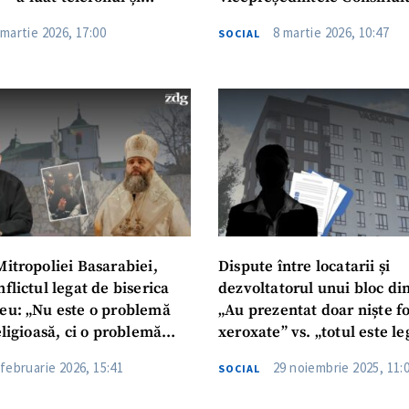
”. Declarațiile directoarei
Hîncești, acuzat de moarte
 martie 2026, 17:00
8 martie 2026, 10:47
SOCIAL
i din Chișinău unde a
sale. Președinta Consiliului
udmila Vartic
demisia
CONTACT SURSĂ
Sursă anonimă
+ Adaugă titlu
Nume
+ Numele 
+ Încarcă imagine
Email
+ Emailul 
+ Link media
Telefon
+ Telefon pe
Mitropoliei Basarabiei,
Dispute între locatarii și
flictul legat de biserica
dezvoltatorul unui bloc din
Am citit și sunt de ac
+ Mesajul știrei
eu: „Nu este o problemă
„Au prezentat doar niște fo
confidențialitate
.
eligioasă, ci o problemă
xeroxate” vs. „totul este le
TRIMITE ȘT
 Poziția Mitropoliei
 februarie 2026, 15:41
29 noiembrie 2025, 11:
SOCIAL