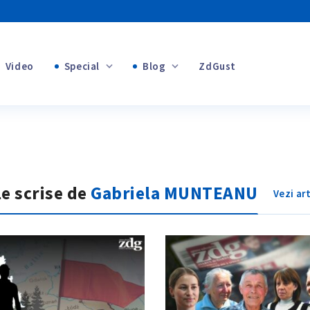
Video
Special
Blog
ZdGust
+1
Banii tăi
+1
+1
le scrise de
Gabriela MUNTEANU
Vezi ar
+1