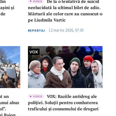
din
De la o tentativă de suicid
VIDEO
așini și
neelucidată la ultimul bilet de adio.
 de
Mărturii ale celor care au cunoscut-o
pe Liudmila Vartic
12 martie 2026, 07:30
REPORTAJ
st un
VOX: Raziile antidrog ale
VIDEO
 unui abuz
poliției. Soluții pentru combaterea
ol”.
traficului și consumului de droguri
ui Raional