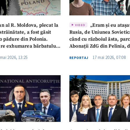
n al R. Moldova, plecat la
„Eram și eu atașa
VIDEO
trăinătate, a fost găsit
Rusia, de Uniunea Sovietic
o pădure din Polonia.
când cu războiul ăsta, par
ere exhumarea bărbatului:
Abonații ZdG din Pelinia, 
este una mai mult decât
probleme, informare, războ
 mai 2026, 13:25
17 mai 2026, 07:08
REPORTAJ
integrare europeană