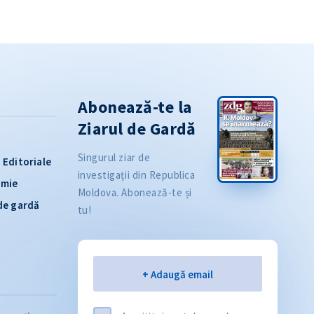
Abonează-te la
Ziarul de Gardă
Singurul ziar de
Editoriale
investigații din Republica
omie
Moldova. Abonează-te și
 de gardă
tu!
Email
+ Adaugă email