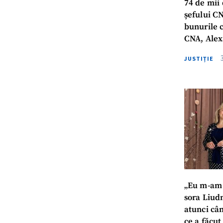
74 de mii 
șefului CN
bunurile 
CNA, Alex
Savca și S
JUSTIȚIE
2025
„Eu m-am 
sora Liudm
atunci cân
ce a făcut