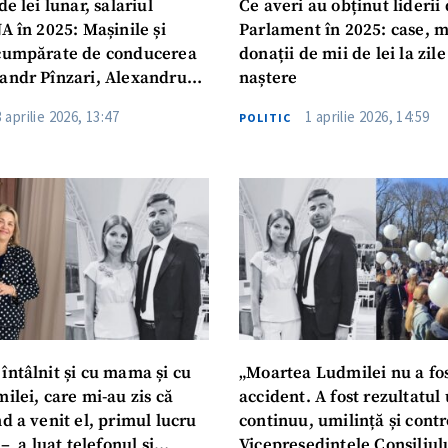
de lei lunar, salariul
Ce averi au obținut liderii 
A în 2025: Mașinile și
Parlament în 2025: case, m
cumpărate de conducerea
donații de mii de lei la zile
andr Pînzari, Alexandru
naștere
erghei Carapunarlî, în
3 aprilie 2026, 13:47
1 aprilie 2026, 14:59
POLITIC
întâlnit și cu mama și cu
„Moartea Ludmilei nu a fo
ilei, care mi-au zis că
accident. A fost rezultatul
d a venit el, primul lucru
continuu, umilință și contr
 – a luat telefonul și
Vicepreședintele Consiliul