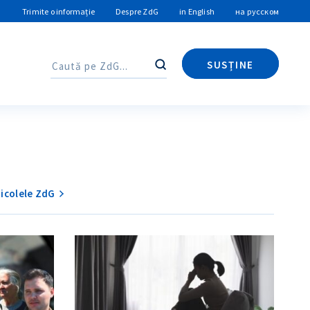
Trimite o informație
Despre ZdG
in English
на русском
SUSȚINE
Caută
Caută
ticolele ZdG