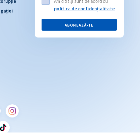
corupție
Am citit și sunt de acord cu
politica de confidențialitate
.
igației
ABONEAZĂ-TE
Citește articolul
CITEȘTE