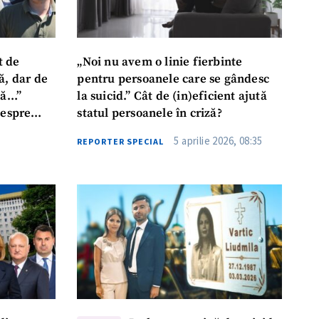
t de
„Noi nu avem o linie fierbinte
ă, dar de
pentru persoanele care se gândesc
că…”
la suicid.” Cât de (in)eficient ajută
despre
statul persoanele în criză?
i și
5 aprilie 2026, 08:35
REPORTER SPECIAL