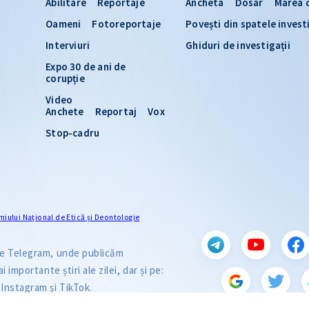
Abilitare
Reportaje
Ancheta
Dosar
Marea 
Oameni
Fotoreportaje
Povești din spatele invest
Interviuri
Ghiduri de investigații
Expo 30 de ani de
corupție
Video
Anchete
Reportaj
Vox
Stop-cadru
miului Naţional de Etică și Deontologie
 pe Telegram, unde publicăm
i importante știri ale zilei, dar și pe:
Instagram și TikTok.