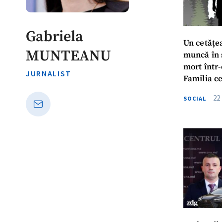
Gabriela
Un cetățea
MUNTEANU
muncă în s
mort într-
JURNALIST
Familia c
„Moartea 
22
SOCIAL
suspectă”