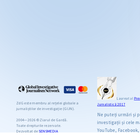
Laureat al
Pre
ZdG este membru al rețelei globale a
Jurnalistică 2017
jurnaliștilor de investigație (GIJN).
Ne puteți urmări și
2004—2026 © Ziarul de Gardă.
investigații și cele ma
Toate drepturile rezervate.
YouTube, Facebook, 
Dezvoltat de
SENSMEDIA