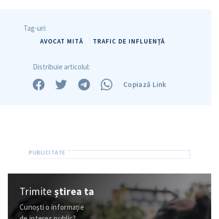
Tag-uri:
AVOCAT MITĂ
TRAFIC DE INFLUENȚĂ
Distribuie articolul:
Copiază Link
Trimite o informație
Despre ZdG
in English
на русском
Trimite
știrea ta
Cunoști o informație
de interes public?