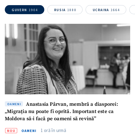
GUVERN
1904
RUSIA
1888
UCRAINA
1664
Mesajul știrei
+ Mesajul știrei
CONTACT SURSĂ
Sursă anonimă
Nume
+ Numele meu
Email
+ Emailul meu
Telefon
+ Telefon personal
Anastasia Pârvan, membră a diasporei:
OAMENI
„Migrația nu poate fi oprită. Important este ca
Am citit și sunt de
Moldova să-i facă pe oameni să revină”
acord cu
politica de
confidențialitate
.
1 oră în urmă
NOU
OAMENI