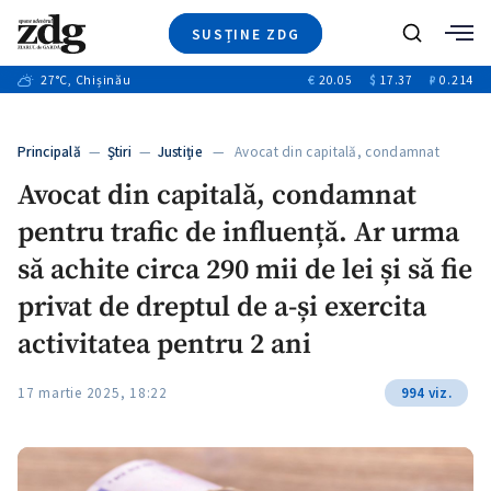
SUSȚINE ZDG
+3
Caută
+2
27
°C
, Chișinău
€
20.05
$
17.37
₽
0.214
Ştiri
+7
+2
Investigatii
Banii tăi
+7
Principală
—
Ştiri
—
Justiție
— Avocat din capitală, condamnat
Video
+1
pentru…
+1
+1
Avocat din capitală, condamnat
Special
pentru trafic de influență. Ar urma
Blog
+1
ZdGust
să achite circa 290 mii de lei și să fie
+1
privat de dreptul de a-și exercita
activitatea pentru 2 ani
17 martie 2025, 18:22
994 viz.