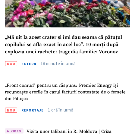
„Mă uit la acest crater și îmi dau seama că pătuțul
copilului se afla exact în acel loc”. 10 morți după
explozia unei rachete: tragedia familiei Voronov
18 minute în urmă
NOU
EXTERN
„Front comun” pentru un răspuns: Premier Energy își
recunoaște erorile în cazul facturii contestate de o femeie
din Pitușca
1 oră în urmă
NOU
REPORTAJE
Vizita unor talibani în R. Moldova | Criza
VIDEO