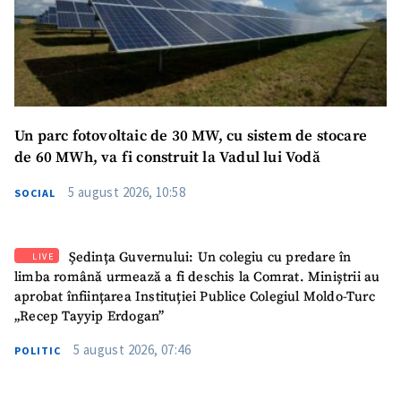
Un parc fotovoltaic de 30 MW, cu sistem de stocare
de 60 MWh, va fi construit la Vadul lui Vodă
5 august 2026, 10:58
SOCIAL
Ședința Guvernului: Un colegiu cu predare în
LIVE
limba română urmează a fi deschis la Comrat. Miniștrii au
aprobat înființarea Instituției Publice Colegiul Moldo-Turc
„Recep Tayyip Erdogan”
5 august 2026, 07:46
POLITIC