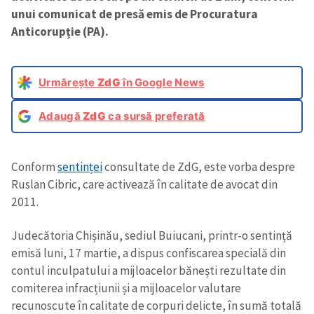
unui comunicat de presă emis de Procuratura
Anticorupție (PA).
Urmărește
ZdG
în Google News
Adaugă
ZdG
ca sursă preferată
Conform
sentinței
consultate de ZdG, este vorba despre
Ruslan Cibric, care activează în calitate de avocat din
2011.
Judecătoria Chișinău, sediul Buiucani, printr-o sentință
emisă luni, 17 martie, a dispus confiscarea specială din
contul inculpatului a mijloacelor bănești rezultate din
comiterea infracțiunii și a mijloacelor valutare
recunoscute în calitate de corpuri delicte, în sumă totală