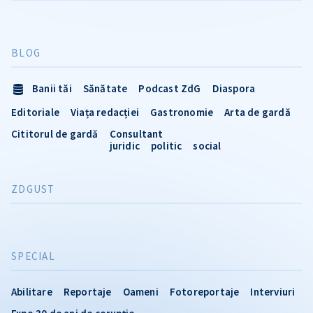
BLOG
Banii tăi
Sănătate
Podcast ZdG
Diaspora
Editoriale
Viața redacției
Gastronomie
Arta de gardă
Cititorul de gardă
Consultant
juridic
politic
social
ZDGUST
SPECIAL
Abilitare
Reportaje
Oameni
Fotoreportaje
Interviuri