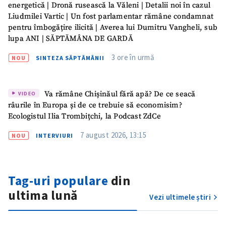
energetică | Dronă rusească la Văleni | Detalii noi în cazul
Liudmilei Vartic | Un fost parlamentar rămâne condamnat
pentru îmbogățire ilicită | Averea lui Dumitru Vangheli, sub
lupa ANI | SĂPTĂMÂNA DE GARDĂ
3 ore în urmă
NOU
SINTEZA SĂPTĂMÂNII
Va rămâne Chișinăul fără apă? De ce seacă
VIDEO
râurile în Europa și de ce trebuie să economisim?
Ecologistul Ilia Trombițchi, la Podcast ZdCe
7 august 2026, 13:15
ȘTIREA MEA
NOU
INTERVIURI
Titlu știre
+ Adaugă titlu
Tag-uri populare
din
Fotografie
+ Încarcă imagine
ultima lună
Vezi ultimele știri
Link media
+ Link media