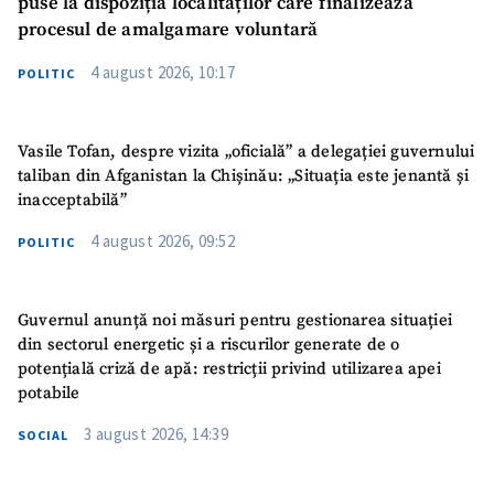
puse la dispoziția localităților care finalizează
procesul de amalgamare voluntară
4 august 2026, 10:17
POLITIC
Vasile Tofan, despre vizita „oficială” a delegației guvernului
taliban din Afganistan la Chișinău: „Situația este jenantă și
inacceptabilă”
4 august 2026, 09:52
POLITIC
Guvernul anunță noi măsuri pentru gestionarea situației
din sectorul energetic și a riscurilor generate de o
potențială criză de apă: restricții privind utilizarea apei
potabile
3 august 2026, 14:39
SOCIAL