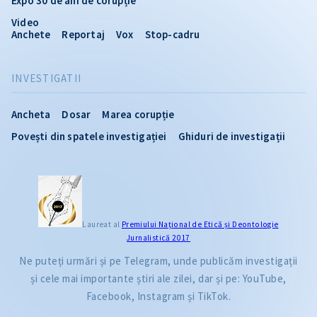
Expo 30 de ani de corupție
Video
Anchete
Reportaj
Vox
Stop-cadru
INVESTIGATII
Ancheta
Dosar
Marea corupție
Povești din spatele investigației
Ghiduri de investigații
Laureat al
Premiului Naţional de Etică și Deontologie
Jurnalistică 2017
Ne puteți urmări și pe Telegram, unde publicăm investigații
și cele mai importante știri ale zilei, dar și pe: YouTube,
Facebook, Instagram și TikTok.