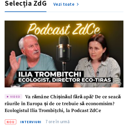
Selecția ZdG
Vezi toate
SUSȚINE
Va rămâne Chișinăul fără apă? De ce seacă
VIDEO
râurile în Europa și de ce trebuie să economisim?
Ecologistul Ilia Trombițchi, la Podcast ZdCe
7 ore în urmă
NOU
INTERVIURI