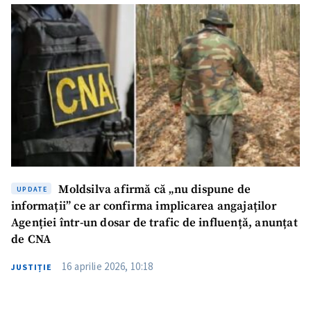
Email
+ Emailul meu
Telefon
+ Telefon personal
Am citit și sunt de
acord cu
politica de
confidențialitate
.
TRIMITE ȘTIREA
Moldsilva afirmă că „nu dispune de
UPDATE
informații” ce ar confirma implicarea angajaților
Agenției într-un dosar de trafic de influență, anunțat
de CNA
16 aprilie 2026, 10:18
JUSTIȚIE