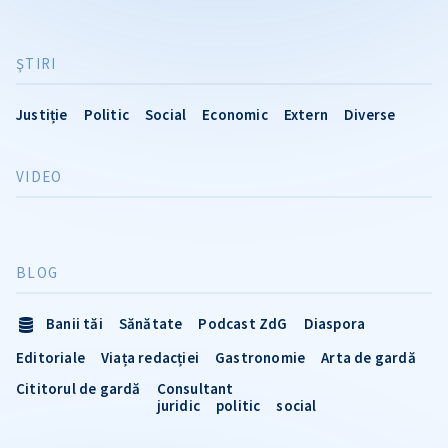
ŞTIRI
Justiție
Politic
Social
Economic
Extern
Diverse
VIDEO
BLOG
Banii tăi
Sănătate
Podcast ZdG
Diaspora
Editoriale
Viața redacției
Gastronomie
Arta de gardă
Cititorul de gardă
Consultant
juridic
politic
social