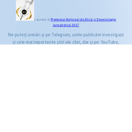
CITEȘTE
Laureat al
Premiului Naţional de Etică și Deontologie
Jurnalistică 2017
Citește articolul
Ne puteți urmări și pe Telegram, unde publicăm investigații
și cele mai importante știri ale zilei, dar și pe: YouTube,
Facebook, Instagram și TikTok.
ZdG este membru al rețelei globale a jurnaliștilor de investigație (GIJN).
2004—2026 © Ziarul de Gardă.