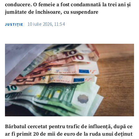
conducere. O femeie a fost condamnată la trei ani și
jumătate de închisoare, cu suspendare
10 iulie 2026, 11:54
JUSTIȚIE
Trimite o informație
Despre ZdG
in English
на русском
Bărbatul cercetat pentru trafic de influență, după ce
ar fi primit 20 de mii de euro de la ruda unui deținut