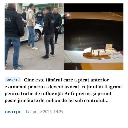
ȘTIREA MEA
Titlu știre
+ Adaugă titlu
Fotografie
+ Încarcă imagine
Link media
+ Link media
Mesajul știrei
+ Mesajul știrei
Cine este tânărul care a picat anterior
UPDATE
examenul pentru a deveni avocat, reținut în flagrant
pentru trafic de influență: Ar fi pretins și primit
CONTACT SURSĂ
peste jumătate de milion de lei sub controlul
ofițerilor anticorupție
Sursă anonimă
17 aprilie 2026, 14:25
JUSTIȚIE
Nume
+ Numele meu