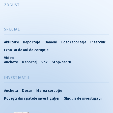
ZDGUST
SPECIAL
Abilitare
Reportaje
Oameni
Fotoreportaje
Interviuri
Expo 30 de ani de corupție
Video
Anchete
Reportaj
Vox
Stop-cadru
INVESTIGATII
Ancheta
Dosar
Marea corupție
Povești din spatele investigației
Ghiduri de investigații