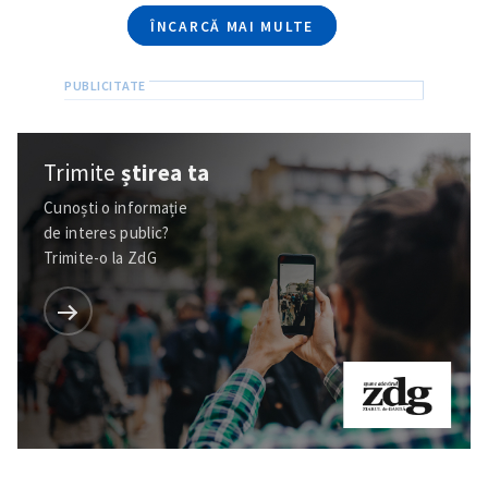
ÎNCARCĂ MAI MULTE
Trimite
știrea ta
Cunoști o informație
de interes public?
Trimite-o la ZdG