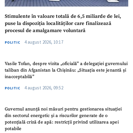
Stimulente în valoare totală de 6,5 miliarde de lei,
puse la dispoziția localităților care finalizează
procesul de amalgamare voluntară
4 august 2026, 10:17
POLITIC
Vasile Tofan, despre vizita „oficială” a delegației guvernului
taliban din Afganistan la Chișinău: „Situația este jenantă și
inacceptabilă”
4 august 2026, 09:52
POLITIC
Guvernul anunță noi măsuri pentru gestionarea situației
din sectorul energetic și a riscurilor generate de o
potențială criză de apă: restricții privind utilizarea apei
potabile