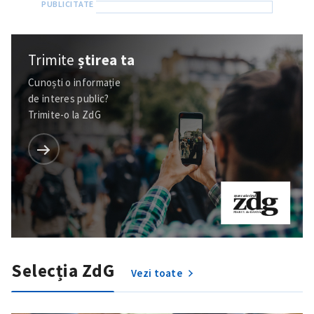
Trimite
știrea ta
Cunoști o informație
de interes public?
Trimite-o la ZdG
Selecția ZdG
Vezi toate