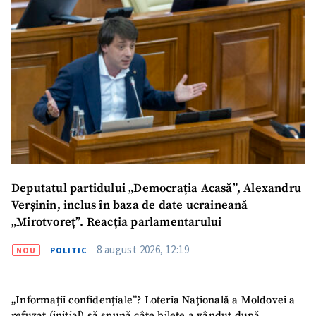
Deputatul partidului „Democrația Acasă”, Alexandru
Verșinin, inclus în baza de date ucraineană
„Mirotvoreț”. Reacția parlamentarului
8 august 2026, 12:19
NOU
POLITIC
„Informații confidențiale”? Loteria Națională a Moldovei a
refuzat (inițial) să spună câte bilete a vândut după