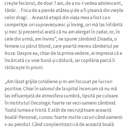
creşte feciorul, de doar 7 ani, de a nu-l vedea adolescent,
tânăr… Frica de a pierde atâtea şi de a fi ştearsă din vieţile
celor dragi… Această etapă din viaţa mea a fost ca o
competiţie: ori supravieţuiesc şi înving, ori mă las înfrântă
şi mor. Şi prezentul arată că nu am alergat în zadar, or, în
cele din urmă, am învins”, ne spune zâmbind Zinaida, o
femeie cu părul blond, care poartă mereu zâmbetul pe
buze. Despre ea, chiar de la prima vedere, ai impresia că e
încărcată cu voie bună şi căldură, iar copilăria parcă îi
rătăceşte în priviri.
„Am lăsat grijile cotidiene şi m-am focusat pe lucruri
pozitive. Chiar în salonul de la spital încercam să nu mă
las influenţată de atmosfera sumbră, lipsită pe culoare.
În Institutul Oncologic foarte rar vezi oameni zâmbind.
Toată lumea e tristă. E atât de necruţătoare această
boală! Personal, cunosc foarte multe cazuri când oamenii
s-au pierdut. Când conştientizezi că de această boală