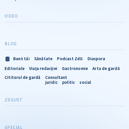
VIDEO
BLOG
Banii tăi
Sănătate
Podcast ZdG
Diaspora
Editoriale
Viața redacției
Gastronomie
Arta de gardă
Cititorul de gardă
Consultant
juridic
politic
social
ZDGUST
SPECIAL