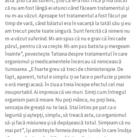
asta. Ştiu că au suferit, ştiu că le-a fost frică şi mă bucur
că nu am fost lângă ei atunci când făceam tratamentul şi
nu m-au văzut. Aproape tot tratamentul a fost făcut pe
timp de vară, când băiatul era în vacanţă la tatăl său şi eu
am trecut peste toate singură. Sunt fericită că nimeni nu
m-a văzut suferind. Mi-am spus că nu e grav că îmi cade
părul, pentru că va creşte. Mi-am pus batista şi mergeam
înainte”, povesteşte Tatiana despre tratamentul în care
organismul şi medicamentele încercau să nimicească
tumoarea. „E foarte greu să treci de chimioterapie. De
fapt, aparent, totul e simplu: ţi se face o perfuzie şi peste
o oră mergi acasă. În ziua a treia începe efectul cel mai
insuportabil. Ai impresia că vei muri. Simţi cum întregul
organism parcă moare. Nu poţi mânca, nu poţi bea,
senzaţia de greaţă nu te lasă. Stai întins pe pat ca o
legumă şi aştepţi, simplu, să treacă asta, ca organismul
să-şi facă misiunea şi să depăşească totul. Simţeam că nu
mai pot”, îşi aminteşte femeia despre lunile în care învăţa