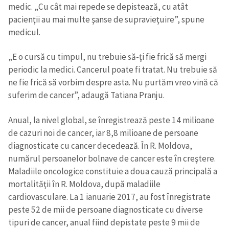
medic. „Cu cât mai repede se depistează, cu atât
Nume
+ Numele meu
pacienţii au mai multe şanse de supravieţuire”, spune
medicul.
Email
+ Emailul meu
„E o cursă cu timpul, nu trebuie să-ţi fie frică să mergi
periodic la medici. Cancerul poate fi tratat. Nu trebuie să
Telefon
+ Telefon personal
ne fie frică să vorbim despre asta. Nu purtăm vreo vină că
suferim de cancer”, adaugă Tatiana Pranju.
Am citit și sunt de
acord cu
politica de
Anual, la nivel global, se înregistrează peste 14 milioane
confidențialitate
.
de cazuri noi de cancer, iar 8,8 milioane de persoane
TRIMITE ȘTIREA
diagnosticate cu cancer decedează. În R. Moldova,
numărul persoanelor bolnave de cancer este în creştere.
Maladiile oncologice constituie a doua cauză principală a
mortalităţii în R. Moldova, după maladiile
cardiovasculare. La 1 ianuarie 2017, au fost înregistrate
peste 52 de mii de persoane diagnosticate cu diverse
tipuri de cancer, anual fiind depistate peste 9 mii de