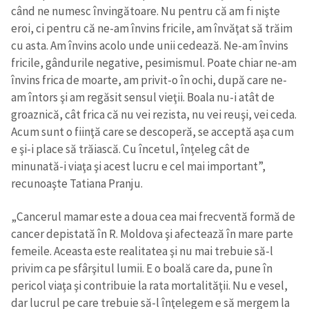
când ne numesc învingătoare. Nu pentru că am fi nişte
eroi, ci pentru că ne-am învins fricile, am învăţat să trăim
cu asta. Am învins acolo unde unii cedează. Ne-am învins
fricile, gândurile negative, pesimismul. Poate chiar ne-am
învins frica de moarte, am privit-o în ochi, după care ne-
am întors şi am regăsit sensul vieţii. Boala nu-i atât de
groaznică, cât frica că nu vei rezista, nu vei reuşi, vei ceda.
Acum sunt o fiinţă care se descoperă, se acceptă aşa cum
e şi-i place să trăiască. Cu încetul, înţeleg cât de
minunată-i viaţa şi acest lucru e cel mai important”,
recunoaşte Tatiana Pranju.
„Cancerul mamar este a doua cea mai frecventă formă de
cancer depistată în R. Moldova şi afectează în mare parte
femeile. Aceasta este realitatea şi nu mai trebuie să-l
privim ca pe sfârşitul lumii. E o boală care da, pune în
pericol viaţa şi contribuie la rata mortalităţii. Nu e vesel,
dar lucrul pe care trebuie să-l înţelegem e să mergem la