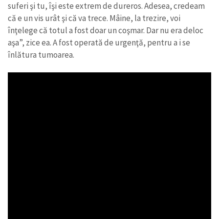
suferi şi tu, îşi este extrem de dureros. Adesea, credeam
că e un vis urât şi că va trece. Mâine, la trezire, voi
înţelege că totul a fost doar un coşmar. Dar nu era deloc
aşa”, zice ea. A fost operată de urgenţă, pentru a i se
înlătura tumoarea.
Trimite o informație
Despre ZdG
in English
на русском