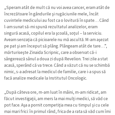
„Speram atât de mult că nu voi avea cancer, eram atât de
încrezătoare în gândurile şi rugăciunile mele, încât
cuvintele medicului au fost ca o lovitură în spate… Când
l-am sunat să-mi spună rezultatul analizelor, eram
singură acasă, copilul era la şcoală, soţul – la serviciu.
Aveam senzaţia că picioarele nu mă ascultă. M-am aşezat
pe pat şi am început să plâng. Plângeam atât de tare…”,
mărturiseşte Zinaida Scripnic, care a observat că-i
sângerează sânul a doua zi după Revelion. Trei zile a stat
acasă, sperând că va trece. Când a văzut că nu se schimbă
nimic, s-a adresat la medicul de familie, care i-a spus să
facă analize medicale la Institutul Oncologic.
„După câteva ore, m-am luat în mâini, m-am ridicat, am
făcut investigaţii, am mers la mai mulţi medici, să văd ce
pot face. Aşa a pornit competiţia mea cu timpul şi cu cele
mai mari frici: în primul rând, frica de a rata să văd cum îmi