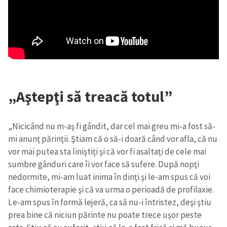
„Aştepţi să treacă totul”
„Nicicând nu m-aş fi gândit, dar cel mai greu mi-a fost să-
mi anunţ părinţii. Ştiam că o să-i doară când vor afla, că nu
vor mai putea sta liniştiţi şi că vor fi asaltaţi de cele mai
sumbre gânduri care îi vor face să sufere. După nopţi
nedormite, mi-am luat inima în dinţi şi le-am spus că voi
face chimioterapie şi că va urma o perioadă de profilaxie.
Le-am spus în formă lejeră, ca să nu-i întristez, deşi ştiu
prea bine că niciun părinte nu poate trece uşor peste