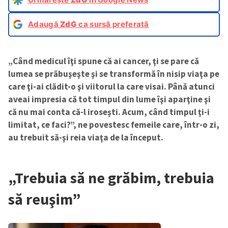
Adaugă
ZdG
ca sursă preferată
„Când medicul îţi spune că ai cancer, ţi se pare că
lumea se prăbuşeşte şi se transformă în nisip viaţa pe
care ţi-ai clădit-o şi viitorul la care visai. Până atunci
aveai impresia că tot timpul din lume îşi aparţine şi
că nu mai conta că-l iroseşti. Acum, când timpul ţi-i
limitat, ce faci?”, ne povestesc femeile care, într-o zi,
au trebuit să-şi reia viaţa de la început.
„Trebuia să ne grăbim, trebuia
să reuşim”