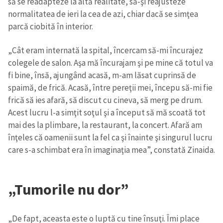
să se readapteze la altă realitate, să-şi reajusteze
normalitatea de ieri la cea de azi, chiar dacă se simţea
parcă ciobită în interior.
„Cât eram internată la spital, încercam să-mi încurajez
colegele de salon. Aşa mă încurajam şi pe mine că totul va
fi bine, însă, ajungând acasă, m-am lăsat cuprinsă de
spaimă, de frică. Acasă, între pereţii mei, începu să-mi fie
frică să ies afară, să discut cu cineva, să merg pe drum.
Acest lucru l-a simţit soţul şi a început să mă scoată tot
mai des la plimbare, la restaurant, la concert. Afară am
înţeles că oamenii sunt la fel ca şi înainte şi singurul lucru
care s-a schimbat era în imaginaţia mea”, constată Zinaida.
„Tumorile nu dor”
„De fapt, aceasta este o luptă cu tine însuţi. Îmi place