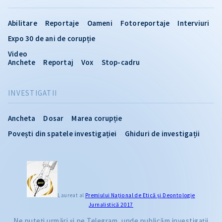
Abilitare
Reportaje
Oameni
Fotoreportaje
Interviuri
Expo 30 de ani de corupție
Video
Anchete
Reportaj
Vox
Stop-cadru
INVESTIGATII
Ancheta
Dosar
Marea corupție
Povești din spatele investigației
Ghiduri de investigații
Laureat al
Premiului Naţional de Etică și Deontologie
Jurnalistică 2017
Ne puteți urmări și pe Telegram, unde publicăm investigații