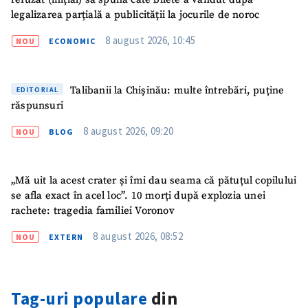
legalizarea parțială a publicității la jocurile de noroc
8 august 2026, 10:45
NOU
ECONOMIC
Talibanii la Chișinău: multe întrebări, puține
EDITORIAL
răspunsuri
8 august 2026, 09:20
NOU
BLOG
„Mă uit la acest crater și îmi dau seama că pătuțul copilului
se afla exact în acel loc”. 10 morți după explozia unei
rachete: tragedia familiei Voronov
8 august 2026, 08:52
NOU
EXTERN
Tag-uri populare
din