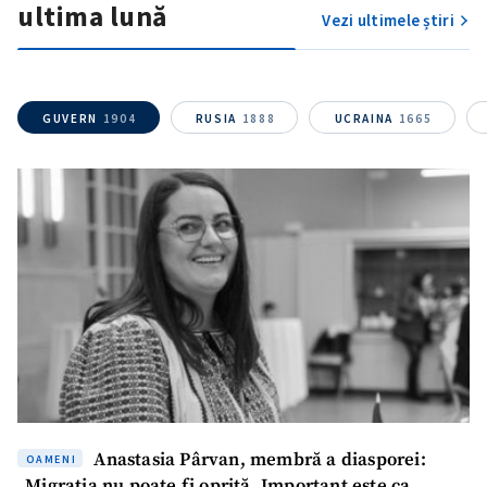
ultima lună
Vezi ultimele știri
GUVERN
1904
RUSIA
1888
UCRAINA
1665
Anastasia Pârvan, membră a diasporei:
OAMENI
„Migrația nu poate fi oprită. Important este ca