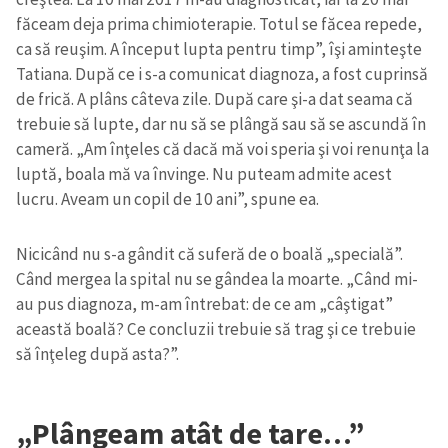
făceam deja prima chimioterapie. Totul se făcea repede,
ca să reuşim. A început lupta pentru timp”, îşi aminteşte
Tatiana. După ce i s-a comunicat diagnoza, a fost cuprinsă
de frică. A plâns câteva zile. După care şi-a dat seama că
trebuie să lupte, dar nu să se plângă sau să se ascundă în
cameră. „Am înţeles că dacă mă voi speria şi voi renunţa la
luptă, boala mă va învinge. Nu puteam admite acest
lucru. Aveam un copil de 10 ani”, spune ea.
Nicicând nu s-a gândit că suferă de o boală „specială”.
Când mergea la spital nu se gândea la moarte. „Când mi-
au pus diagnoza, m-am întrebat: de ce am „câştigat”
această boală? Ce concluzii trebuie să trag şi ce trebuie
să înţeleg după asta?”.
„Plângeam atât de tare…”