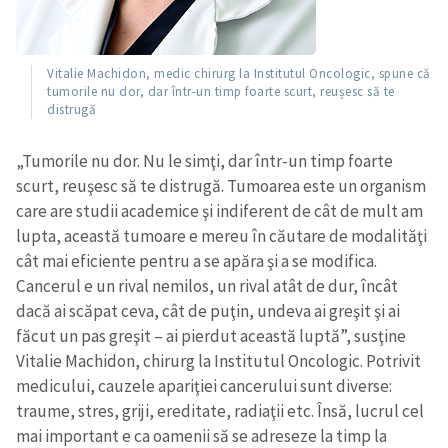
Vitalie Machidon, medic chirurg la Institutul Oncologic, spune că
ȘTIREA MEA
tumorile nu dor, dar într-un timp foarte scurt, reușesc să te
distrugă
Titlu știre
+ Adaugă titlu
„Tumorile nu dor. Nu le simţi, dar într-un timp foarte
Fotografie
+ Încarcă imagine
scurt, reuşesc să te distrugă. Tumoarea este un organism
care are studii academice şi indiferent de cât de mult am
lupta, această tumoare e mereu în căutare de modalităţi
Link media
+ Link media
cât mai eficiente pentru a se apăra şi a se modifica.
Cancerul e un rival nemilos, un rival atât de dur, încât
dacă ai scăpat ceva, cât de puţin, undeva ai greşit şi ai
făcut un pas greşit – ai pierdut această luptă”, susţine
Mesajul știrei
+ Mesajul știrei
Vitalie Machidon, chirurg la Institutul Oncologic.
Potrivit
medicului, cauzele apariţiei cancerului sunt diverse:
CONTACT SURSĂ
traume, stres, griji, ereditate, radiaţii etc. Însă, lucrul cel
mai important e ca oamenii să se adreseze la timp la
Sursă anonimă