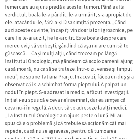
femei care au ajuns pradă a acestei tumori. Până a afla
verdictul, boala le-a pândit, le-a urmărit, s-a apropiat de
ele, atacându-le, fără a-şi lăsa simţită prezenţa. „Când
auzi aceste cuvinte, în cap îţi vin doar istorii groaznice, pe
care fie le-ai auzit, fie le-ai citit. Este boala despre care
mereu eviţi să vorbeşti, gândind că aşa nu are cum să te
găsească… Ca şi mulţi alţii, când treceam pe lângă
Institutul Oncologic, mă gândeam că acolo oamenii ajung
ca să moară, nu ca să se trateze. Într-o zi, venise şi timpul
meu”, ne spune Tatiana Pranju. În acea zi, făcea un duş şi a
observat că i s-a schimbat forma pieptului. A palpat un
nodul în piept. S-a adresat la medic, a făcut investigaţii.
Iniţial i-au spus că e ceva neînsemnat, dar ea simţea că
ceva nu-i în regulă. A decis să se adreseze la alţi medici.
„La Institutul Oncologic am ajuns peste o lună. Mi-au
spus că e o problemă şi că trebuie să acţionăm cât mai
repede, ca să nu se agraveze, pentru că tumoarea
creştea. La 10 mai 2017 m-au diagnosticat, iar la 20 mai