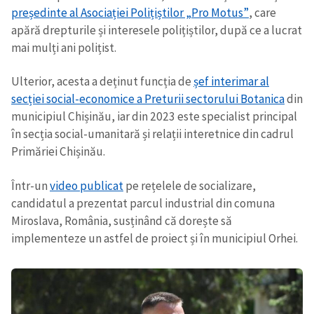
președinte al Asociației Polițiștilor „Pro Motus”
, care
apără drepturile și interesele polițiștilor, după ce a lucrat
CONTACT SURSĂ
mai mulți ani polițist.
Sursă anonimă
Ulterior, acesta a deținut funcția de
șef interimar al
Nume
+ Numele meu
secției social-economice a Preturii sectorului Botanica
din
municipiul Chișinău, iar din 2023 este specialist principal
Email
+ Emailul meu
în secția social-umanitară și relații interetnice din cadrul
Primăriei Chișinău.
Telefon
+ Telefon personal
Într-un
video publicat
pe rețelele de socializare,
Am citit și sunt de
candidatul a prezentat parcul industrial din comuna
acord cu
politica de
Miroslava, România, susținând că dorește să
confidențialitate
.
implementeze un astfel de proiect și în municipiul Orhei.
TRIMITE ȘTIREA