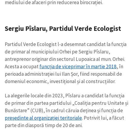
mediului de afaceri prin reducerea birocrației.
Sergiu Pîslaru, Partidul Verde Ecologist
Partidul Verde Ecologist l-a desemnat candidat la funcția
de primar al municipiului Orhei pe Sergiu Pîslaru,
antreprenor originar din sectorul Lupoaica al mun. Orhei.
Acesta a ocupat
funcția de viceprimar în martie 2018
, în
perioada administrației lui Ilan Șor, fiind responsabil de
domeniul economic, investițional și al construcțiilor.
La alegerile locale din 2023, Pîslaru a candidat la funcția
de primar din partea partidului „Coaliția pentru Unitate și
Bunăstare” (CUB), în cadrul căruia deținea și funcția de
președinte al organizației teritoriale
. Potrivit lui, a făcut
parte din diasporă timp de 20 de ani.