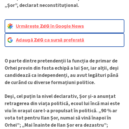
„Șor”, declarat neconstituțional.
Urmărește
ZdG
în Google News
Adaugă
ZdG
ca sursă preferată
O parte dintre pretendenții la funcția de primar de
Orhei provin din fosta echipă a lui Șor, iar alții, deși
candidează ca independenți, au avut legături până
de curând cu diverse formațiuni politice.
Deși, cel puțin la nivel declarativ, Șor și-a anunțat
retragerea din viața politică, ecoul lui încă mai este
viu în orașul care l-a propulsat în politică. „90 % ar
vota tot pentru Ilan Șor, numai să vină înapoi în
Orhei”; „Mai înainte de Ilan Șor era dezastru”;