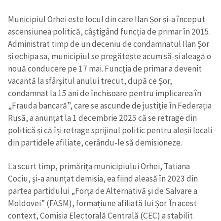
Municipiul Orhei este locul din care Ilan Șor și-a început
ascensiunea politică, câștigând funcția de primar în 2015.
Administrat timp de un deceniu de condamnatul Ilan Șor
și echipa sa, municipiul se pregătește acum să-și aleagă o
nouă conducere pe 17 mai. Funcția de primar a devenit
vacantă la sfârșitul anului trecut, după ce Șor,
condamnat la 15 ani de închisoare pentru implicarea în
„Frauda bancară”, care se ascunde de justiție în Federația
Rusă, a anunțat la 1 decembrie 2025 că se retrage din
politică și că își retrage sprijinul politic pentru aleșii locali
din partidele afiliate, cerându-le să demisioneze.
La scurt timp, primărița municipiului Orhei, Tatiana
Cociu, și-a anunțat demisia, ea fiind aleasă în 2023 din
partea partidului „Forța de Alternativă și de Salvare a
Moldovei” (FASM), formațiune afiliată lui Șor. În acest
context, Comisia Electorală Centrală (CEC) a stabilit