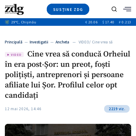
SUSȚINE ZDG
+6
Caută
+1
29
°C
, Chișinău
€
20.06
$
17.40
₽
0.213
Ştiri
+6
+3
Investigatii
Banii tăi
+4
Principală
—
Investigatii
—
Ancheta
— VIDEO/ Cine vrea să
Video
conducă…
+3
Cine vrea să conducă Orheiul
Special
VIDEO
în era post-Șor: un preot, foști
Blog
ZdGust
polițiști, antreprenori și persoane
afiliate lui Șor. Profilul celor opt
candidați
12 mai 2026, 14:46
2219 viz.