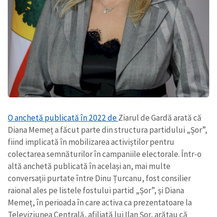
O anchetă publicată în 2022 de
Ziarul de Gardă arată că
Diana Memeț a făcut parte din structura partidului „Șor”,
fiind implicată în mobilizarea activiștilor pentru
colectarea semnăturilor în campaniile electorale. Într-o
altă anchetă publicată în același an, mai multe
conversații purtate între Dinu Țurcanu, fost consilier
raional ales pe listele fostului partid „Șor”, și Diana
Memeț, în perioada în care activa ca prezentatoare la
Televiziunea Centrală, afiliată lui Ilan Șor, arătau că