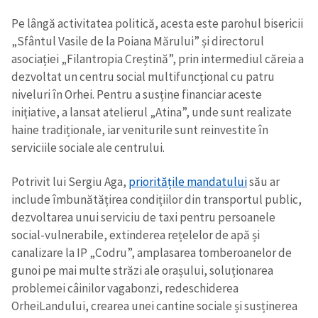
Pe lângă activitatea politică, acesta este parohul bisericii
„Sfântul Vasile de la Poiana Mărului” și directorul
asociației „Filantropia Creștină”, prin intermediul căreia a
dezvoltat un centru social multifuncțional cu patru
niveluri în Orhei. Pentru a susține financiar aceste
inițiative, a lansat atelierul „Atina”, unde sunt realizate
haine tradiționale, iar veniturile sunt reinvestite în
serviciile sociale ale centrului.
Potrivit lui Sergiu Aga,
prioritățile mandatului
său ar
include îmbunătățirea condițiilor din transportul public,
dezvoltarea unui serviciu de taxi pentru persoanele
social-vulnerabile, extinderea rețelelor de apă și
canalizare la IP „Codru”, amplasarea tomberoanelor de
gunoi pe mai multe străzi ale orașului, soluționarea
problemei câinilor vagabonzi, redeschiderea
OrheiLandului, crearea unei cantine sociale și susținerea