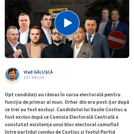
Vlad GĂLUȘCĂ
109 articole
Opt candidați au rămas în cursa electorală pentru
funcția de primar al mun. Orhei din era post-Șor după
ce trei au fost excluși. Candidatul lui Vasile Costiuc a
fost exclus după ce Comisia Electorală Centrală a
constatat
existența unui bloc electoral camuflat
între partidul condus de Costiuc și fostul Partid