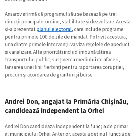
Ansarov afirmă că programul său se bazează pe trei
direcții principale: ordine, stabilitate și dezvoltare. Acesta
și-a prezentat
planul electoral
, care include programe
pentru primele 100 de zile de mandat. Potrivit acestuia,
una dintre primele intervenții va viza rețelele de apeduct
și canalizare. Alte priorități includ îmbunătățirea
ȘTIREA MEA
transportului public, susținerea mediului de afaceri,
Titlu știre
+ Adaugă titlu
lansarea unei linii fierbinți pentru raportarea corupției,
precum și acordarea de granturi și burse.
Fotografie
+ Încarcă imagine
Link media
+ Link media
Andrei Don, angajat la Primăria Chișinău,
candidează independent la Orhei
Andrei Don candidează independent la funcția de primar
Mesajul știrei
+ Mesajul știrei
al municipiului Orhei. Anterior, acesta a deținut funcția de