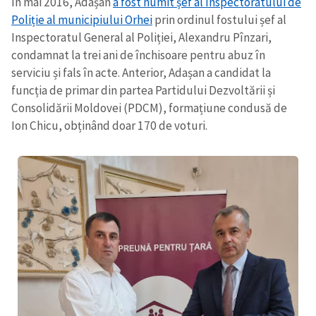
În mai 2016, Adașan
a fost numit șef al Inspectoratului de
Poliție al municipiului Orhei
prin ordinul fostului șef al
Inspectoratul General al Poliției, Alexandru Pînzari,
condamnat la trei ani de închisoare pentru abuz în
serviciu și fals în acte. Anterior, Adașan a candidat la
funcția de primar din partea Partidului Dezvoltării și
Consolidării Moldovei (PDCM), formațiune condusă de
Ion Chicu, obținând doar 170 de voturi.