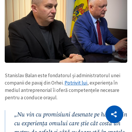
Stanislav Balan este fondatorul și administratorul unei
companii de pavaj din Orhei.
Potrivit lui
, experiența în
mediul antreprenorial îi oferă competențele necesare
pentru a conduce orașul.
CITEȘTE
„Nu vin cu promisiuni desenate pe hârtie, vin
Citește articolul
Copiază Link
cu experiența omului care știe cât costă un