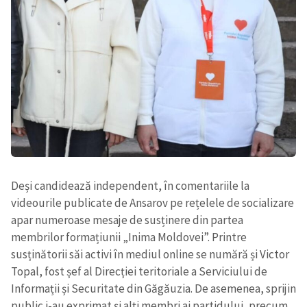
Deși candidează independent, în comentariile la
videourile publicate de Ansarov pe rețelele de socializare
apar numeroase mesaje de susținere din partea
membrilor formațiunii „Inima Moldovei”. Printre
susținătorii săi activi în mediul online se numără și Victor
Topal, fost șef al Direcției teritoriale a Serviciului de
Informații și Securitate din Găgăuzia. De asemenea, sprijin
public i-au exprimat și alți membri ai partidului, precum