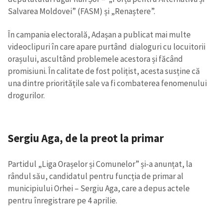
Salvarea Moldovei” (FASM) și „Renaștere”.
În campania electorală, Adașan a publicat mai multe
videoclipuri în care apare purtând dialoguri cu locuitorii
orașului, ascultând problemele acestora și făcând
promisiuni. În calitate de fost polițist, acesta susține că
una dintre prioritățile sale va fi combaterea fenomenului
drogurilor.
Sergiu Aga, de la preot la primar
Partidul „Liga Orașelor și Comunelor” și-a anunțat, la
rândul său, candidatul pentru funcția de primar al
municipiului Orhei – Sergiu Aga, care a depus actele
pentru înregistrare pe 4 aprilie.