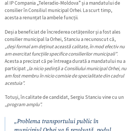
al IP Compania „Teleradio-Moldova” și a mandatului de
consilier în Consiliul municipal Orhei. La scurt timp,
acesta a renunțat la ambele funcții.
Deși a beneficiat de încrederea cetățenilor și a fost ales
consilier municipal la Orhei, Stanciu a recunoscut că,
„deși formal am deținut această calitate, în mod efectiv nu
am exercitat funcțiile specifice consilierilor municipali”
.
Acesta a precizat că pe întreaga durată a mandatului nu a
participat
„la nicio ședință a Consiliului municipal Orhei, nu
am fost membru în nicio comisie de specialitate din cadrul
acestuia”.
Totuși, în calitate de candidat, Sergiu Stanciu vine cu un
„program amplu”.
„Problema transportului public în
municipiul Orhei va fi rezolvată, podul