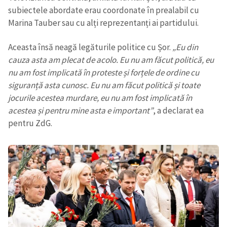
subiectele abordate erau coordonate în prealabil cu
Marina Tauber sau cu alți reprezentanți ai partidului.
Aceasta însă neagă legăturile politice cu Șor.
„Eu din
cauza asta am plecat de acolo. Eu nu am făcut politică, eu
nu am fost implicată în proteste și forțele de ordine cu
siguranță asta cunosc. Eu nu am făcut politică și toate
jocurile acestea murdare, eu nu am fost implicată în
acestea și pentru mine asta e important”
, a declarat ea
pentru ZdG.
Trimite o informație
Despre ZdG
in English
на русском