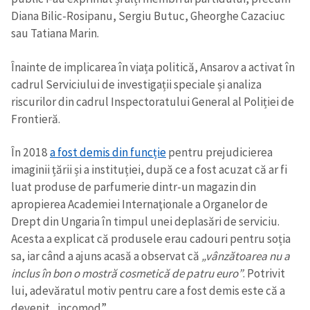
Diana Bilic-Rosipanu, Sergiu Butuc, Gheorghe Cazaciuc
sau Tatiana Marin.
Înainte de implicarea în viața politică, Ansarov a activat în
cadrul Serviciului de investigații speciale și analiza
riscurilor din cadrul Inspectoratului General al Poliției de
Frontieră.
În 2018
a fost demis din funcție
pentru prejudicierea
imaginii țării și a instituției, după ce a fost acuzat că ar fi
luat produse de parfumerie dintr-un magazin din
apropierea Academiei Internaţionale a Organelor de
Drept din Ungaria în timpul unei deplasări de serviciu.
Acesta a explicat că produsele erau cadouri pentru soția
sa, iar când a ajuns acasă a observat că
„vânzătoarea nu a
inclus în bon o mostră cosmetică de patru euro”
. Potrivit
lui, adevăratul motiv pentru care a fost demis este că a
devenit „incomod”.