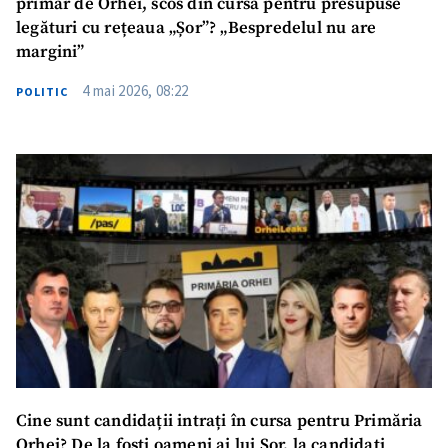
primar de Orhei, scos din cursă pentru presupuse
legături cu rețeaua „Șor”? „Bespredelul nu are
margini”
4 mai 2026, 08:22
POLITIC
Trimite o informație
Despre ZdG
in English
на русском
Cine sunt candidații intrați în cursa pentru Primăria
Orhei? De la foști oameni ai lui Șor, la candidați