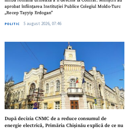
limba română urmează a fi deschis la Comrat. Miniștrii au
aprobat înființarea Instituției Publice Colegiul Moldo-Turc
„Recep Tayyip Erdogan”
5 august 2026, 07:46
POLITIC
După decizia CNMC de a reduce consumul de
energie electrică, Primăria Chișinău explică de ce nu