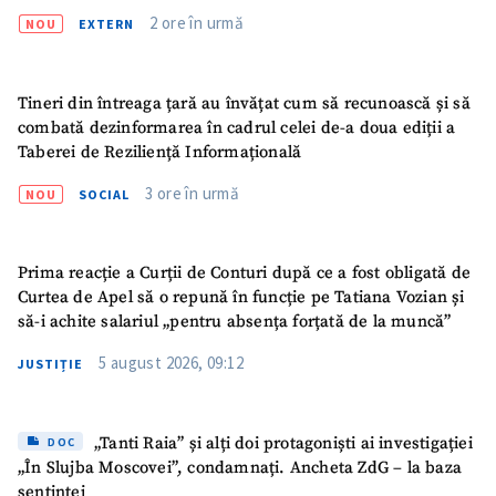
Titlu știre
2 ore în urmă
+ Adaugă titlu
NOU
EXTERN
Fotografie
+ Încarcă imagine
Tineri din întreaga țară au învățat cum să recunoască și să
combată dezinformarea în cadrul celei de-a doua ediții a
Link media
+ Link media
Taberei de Reziliență Informațională
3 ore în urmă
NOU
SOCIAL
Mesajul știrei
+ Mesajul știrei
Prima reacție a Curții de Conturi după ce a fost obligată de
Curtea de Apel să o repună în funcție pe Tatiana Vozian și
să-i achite salariul „pentru absența forțată de la muncă”
CONTACT SURSĂ
5 august 2026, 09:12
JUSTIȚIE
Sursă anonimă
Nume
+ Numele meu
„Tanti Raia” și alți doi protagoniști ai investigației
DOC
„În Slujba Moscovei”, condamnați. Ancheta ZdG – la baza
Email
+ Emailul meu
sentinței