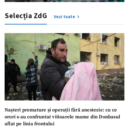
Selecția ZdG
Vezi toate
Nașteri premature și operații fără anestezie: cu ce
orori s-au confruntat viitoarele mame din Donbasul
ȘTIREA MEA
aflat pe linia frontului