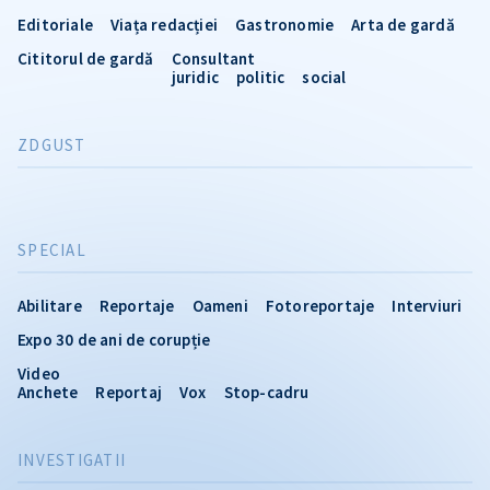
Editoriale
Viața redacției
Gastronomie
Arta de gardă
Cititorul de gardă
Consultant
juridic
politic
social
ZDGUST
SPECIAL
Abilitare
Reportaje
Oameni
Fotoreportaje
Interviuri
Expo 30 de ani de corupție
Video
Anchete
Reportaj
Vox
Stop-cadru
INVESTIGATII