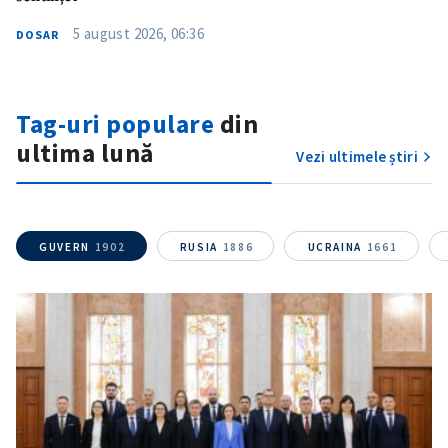
5 august 2026, 06:36
DOSAR
Telefon
+ Telefon personal
Am citit și sunt de
acord cu
politica de
Tag-uri populare
din
confidențialitate
.
ultima lună
Vezi ultimele știri
TRIMITE ȘTIREA
GUVERN
1902
RUSIA
1886
UCRAINA
1661