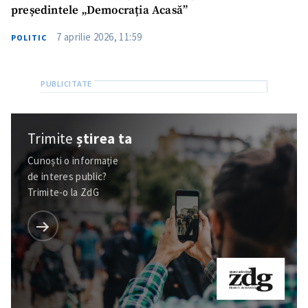
președintele „Democrația Acasă”
7 aprilie 2026, 11:59
POLITIC
Trimite
știrea ta
Cunoști o informație
de interes public?
Trimite-o la ZdG