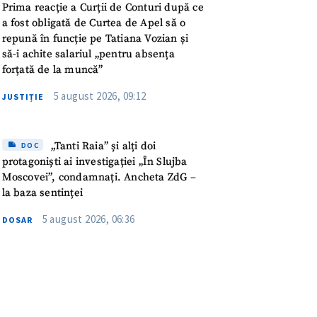
meu
Prima reacție a Curții de Conturi după ce
a fost obligată de Curtea de Apel să o
repună în funcție pe Tatiana Vozian și
rsonal
să-i achite salariul „pentru absența
forțată de la muncă”
ord cu
politica de
5 august 2026, 09:12
JUSTIȚIE
IREA
„Tanti Raia” și alți doi
DOC
protagoniști ai investigației „În Slujba
Moscovei”, condamnați. Ancheta ZdG –
la baza sentinței
5 august 2026, 06:36
DOSAR