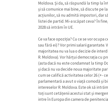
Moldova. Și da, să răspundă la timp la într
și să comunice mai bine, să discute pe la
acțiunilor, să nu admită impostori, dar s
listei de partid. Mi-a scăpat ceva? În fine
2028 să intrăm în UE.
Ce va face opoziția? Cu ce se vor ocupa c
sau fără ei)? Vor primi salarii garantate.
majoritatea nu va lua o decizie de interdi
R. Moldova). Vor hărțui democrația cu pr
(asta dacă nu este condamnat la timp D
și dacă nu va decide noua majoritate par
cum se califică activitatea celor 26 (+- ce
parlamentară a avut o viață comodă și bi
intereselor R. Moldova. Este ok să intră
toți sunt cetățenii acestui stat și merge
intre în Europa din camera de penitenciar,