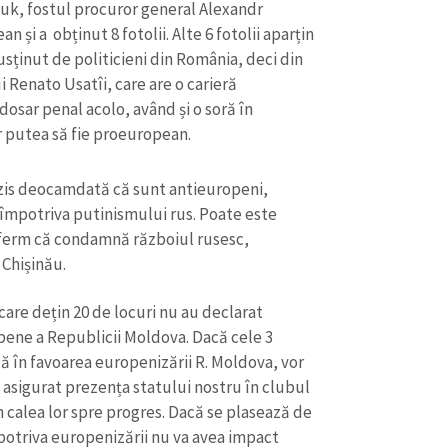
ciuk, fostul procuror general Alexandr
 și a obținut 8 fotolii. Alte 6 fotolii aparțin
sținut de politicieni din România, deci din
i Renato Usatîi, care are o carieră
dosar penal acolo, având și o soră în
r putea să fie proeuropean.
u zis deocamdată că sunt antieuropeni,
t împotriva putinismului rus. Poate este
 ferm că condamnă războiul rusesc,
 Chișinău.
care dețin 20 de locuri nu au declarat
CONTACT SURSĂ
ropene a Republicii Moldova. Dacă cele 3
Sursă anonimă
+ Adaugă titlu
ză în favoarea europenizării R. Moldova, vor
u asigurat prezența statului nostru în clubul
Nume
+ Numele 
în calea lor spre progres. Dacă se plasează de
+ Încarcă imagine
mpotriva europenizării nu va avea impact