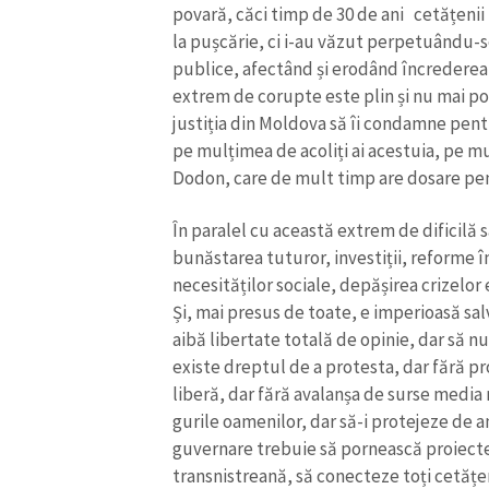
povară, căci timp de 30 de ani cetățenii
la pușcărie, ci i-au văzut perpetuându-se
publice, afectând și erodând încrederea î
extrem de corupte este plin și nu mai poa
justiția din Moldova să îi condamne pen
pe mulțimea de acoliți ai acestuia, pe mulți
Dodon, care de mult timp are dosare pe
În paralel cu această extrem de dificilă 
bunăstarea tuturor, investiții, reforme 
necesităților sociale, depășirea crizelo
Și, mai presus de toate, e imperioasă sa
aibă libertate totală de opinie, dar să n
existe dreptul de a protesta, dar fără pr
liberă, dar fără avalanșa de surse media r
gurile oamenilor, dar să-i protejeze de a
guvernare trebuie să pornească proiecte 
transnistreană, să conecteze toți cetățen