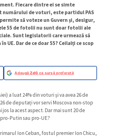
ament. Fiecare dintre ei se simte
t numărului de voturi, este partidul PAS
e permite să voteze un Guvern și, desigur,
le 55 de fotolii nu sunt doar fotolii ale
ciale. Sunt legislatorii care urmează să
n UE. Dar de ce doar 55? Ceilalți ce scop
Adaugă
ZdG
ca sursă preferată
iei) a luat 24% din voturi și va avea 26 de
 26 de deputați vor servi Moscova non-stop
 jos la acest aspect. Dar mai sunt 20 de
ta: pro-Putin sau pro-UE?
primarul Ion Ceban, fostul premier Ion Chicu,