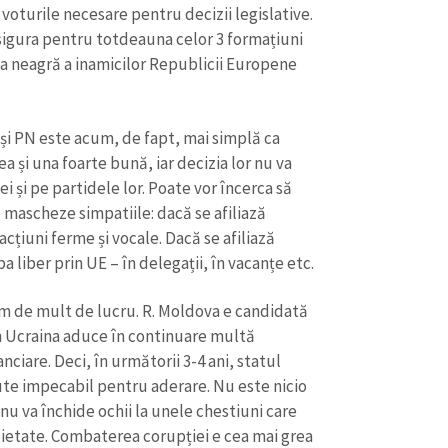
Email
+ Emailul 
 voturile necesare pentru decizii legislative.
+ Link media
 asigura pentru totdeauna celor 3 formațiuni
Telefon
+ Telefon pe
ea neagră a inamicilor Republicii Europene
Am citit și sunt de ac
+ Mesajul știrei
confidențialitate
.
 și PN este acum, de fapt, mai simplă ca
a și una foarte bună, iar decizia lor nu va
TRIMITE ȘT
i și pe partidele lor. Poate vor încerca să
 mascheze simpatiile: dacă se afiliază
acțiuni ferme și vocale. Dacă se afiliază
 liber prin UE – în delegații, în vacanțe etc.
em de mult de lucru. R. Moldova e candidată
in Ucraina aduce în continuare multă
ciare. Deci, în următorii 3-4 ani, statul
ute impecabil pentru aderare. Nu este nicio
 nu va închide ochii la unele chestiuni care
ocietate. Combaterea corupției e cea mai grea