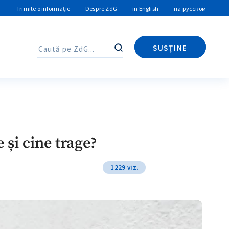
Trimite o informație
Despre ZdG
in English
на русском
SUSȚINE
Caută
Caută
 și cine trage?
1229 viz.