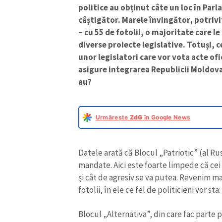
politice au obținut câte un loc în Parl
câștigător. Marele învingător, potrivi
– cu 55 de fotolii, o majoritate care l
diverse proiecte legislative. Totuși, ce
unor legislatori care vor vota acte ofi
asigure integrarea Republicii Moldova î
au?
Urmărește
ZdG
în Google News
Datele arată că Blocul „Patriotic” (al Rus
mandate. Aici este foarte limpede că cei
și cât de agresiv se va putea. Revenim mai
fotolii, în ele ce fel de politicieni vor s
Blocul „Alternativa”, din care fac parte 