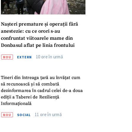
Nașteri premature și operații fără
anestezie: cu ce orori s-au
confruntat viitoarele mame din
Donbasul aflat pe linia frontului
10 ore în urmă
NOU
EXTERN
Tineri din întreaga țară au învățat cum
să recunoască și să combată
dezinformarea în cadrul celei de-a doua
ediții a Taberei de Reziliență
Informațională
11 ore în urmă
NOU
SOCIAL
meu