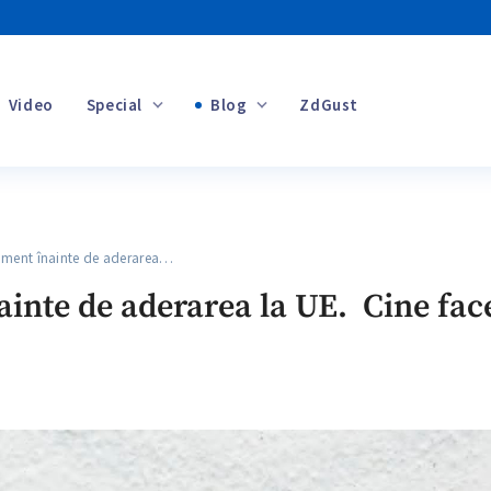
Video
Special
Blog
ZdGust
Banii tăi
ment înainte de aderarea…
+1
inte de aderarea la UE. Cine face