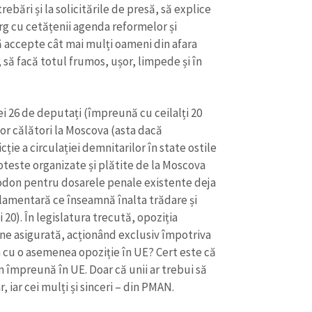
ebări și la solicitările de presă, să explice
rg cu cetățenii agenda reformelor și
ă accepte cât mai mulți oameni din afara
, să facă totul frumos, ușor, limpede și în
ei 26 de deputați (împreună cu ceilalți 20
 Vor călători la Moscova (asta dacă
cție a circulației demnitarilor în state ostile
oteste organizate și plătite de la Moscova
odon pentru dosarele penale existente deja
lamentară ce înseamnă înalta trădare și
i 20). În legislatura trecută, opoziția
ne asigurată, acționând exclusiv împotriva
m cu o asemenea opoziție în UE? Cert este că
m împreună în UE. Doar că unii ar trebui să
 iar cei mulți și sinceri – din PMAN.