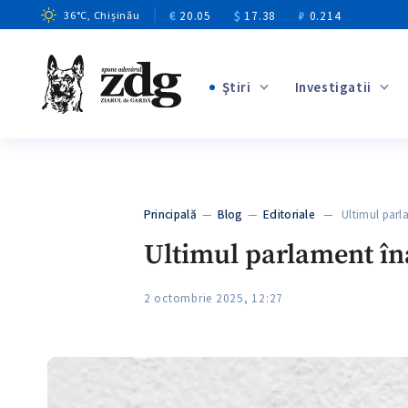
€
20.05
$
17.38
₽
0.214
36
°C
, Chișinău
Ştiri
Investigatii
+5
+3
+10
+5
Principală
—
Blog
—
Editoriale
— Ultimul parla
+6
Ultimul parlament îna
2 octombrie 2025, 12:27