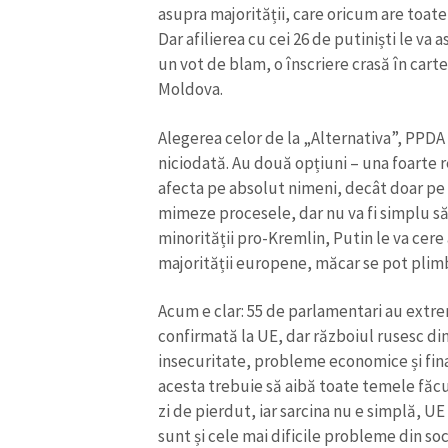
asupra majorității, care oricum are toate
Link media
Dar afilierea cu cei 26 de putiniști le va
un vot de blam, o înscriere crasă în cart
Moldova.
Mesajul știrei
Alegerea celor de la „Alternativa”, PPDA
niciodată. Au două opțiuni – una foarte re
afecta pe absolut nimeni, decât doar pe e
mimeze procesele, dar nu va fi simplu să
minorității pro-Kremlin, Putin le va cere 
majorității europene, măcar se pot plimba
Acum e clar: 55 de parlamentari au extr
confirmată la UE, dar războiul rusesc d
insecuritate, probleme economice și finan
acesta trebuie să aibă toate temele făc
zi de pierdut, iar sarcina nu e simplă, UE
sunt și cele mai dificile probleme din s