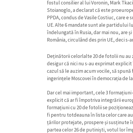
fostul consilier al lui Voronin, Mark Tka
Stoianoglo, a declarat că este proeuropean
PPDA, condus de Vasile Costiuc, care e su
UE. Alte 6 mandate sunt ale partidului lu
îndelungată în Rusia, dar mai nou, are și 
România, circulând des prin UE, deci s-a
Deținătorii celorlalte 20 de fotolii nu a
desigur că nici nu s-au exprimat explici
cazul să le auzim acum vocile, să spună
ingerințele Moscovei în democrația de la
Dar cel mai important, cele 3 formațiuni 
ȘTIREA MEA
explicit că ar fi împotriva integrării eu
Titlu știre
formațiuni cu 20 de fotolii se poziționea
fi pentru totdeauna în lista celor care a
țărilor protejate, prospere și susținute 
Fotografie
partea celor 26 de putiniști, votul lor î