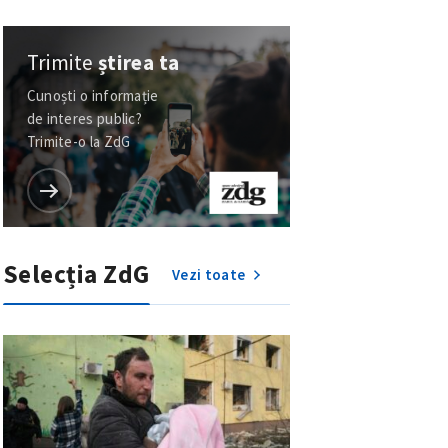
Trimite
știrea ta
Cunoști o informație
de interes public?
Trimite-o la ZdG
Selecția ZdG
Vezi toate