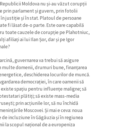
 Republicii Moldova nu și-au văzut corupții
 prin parlament și guvern, prin fotolii
n justiție și în stat. Platoul de persoane
te fi lăsat de-o parte. Este oare capabilă
tru toate cauzele de corupție pe Plahotniuc,
 afiliați ai lui Ilan Șor, dar și pe Igor
nale?
sarcină, guvernarea va trebui să asigure
în multe domenii, drumuri bune, finanțarea
r energetice, deschiderea locurilor de muncă.
lvgardarea democrației, în care oamenii să
u existe spațiu pentru influențe maligne; să
otestatari plătiți; să existe mass-media
usești; prin acțiunile lor, să nu închidă
menințările Moscovei. Și mai e ceva: noua
de incluziune în Găgăuzia și în regiunea
ii la scopul național de a europeniza