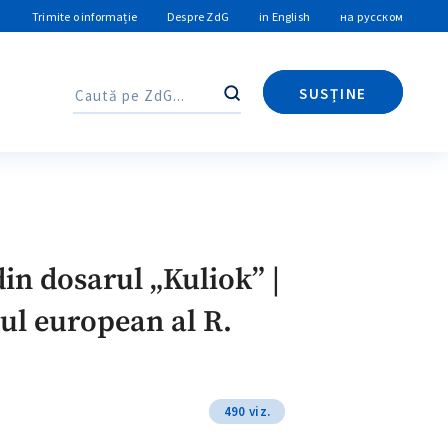
Trimite o informație
Despre ZdG
in English
на русском
SUSȚINE
Caută
Caută
in dosarul „Kuliok” |
rul european al R.
490 viz.