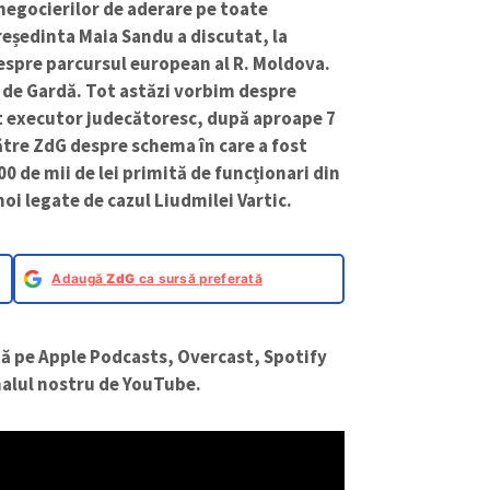
egocierilor de aderare pe toate
președinta Maia Sandu a discutat, la
despre parcursul european al R. Moldova.
i de Gardă. Tot astăzi vorbim despre
t executor judecătoresc, după aproape 7
ătre ZdG despre schema în care a fost
0 de mii de lei primită de funcționari din
noi legate de cazul Liudmilei Vartic.
Adaugă
ZdG
ca sursă preferată
ă pe Apple Podcasts, Overcast, Spotify
analul nostru de YouTube.