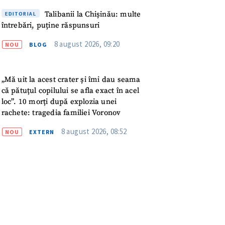
meu
Talibanii la Chișinău: multe
EDITORIAL
întrebări, puține răspunsuri
rsonal
8 august 2026, 09:20
NOU
BLOG
ord cu
politica de
„Mă uit la acest crater și îmi dau seama
IREA
că pătuțul copilului se afla exact în acel
loc”. 10 morți după explozia unei
rachete: tragedia familiei Voronov
8 august 2026, 08:52
NOU
EXTERN