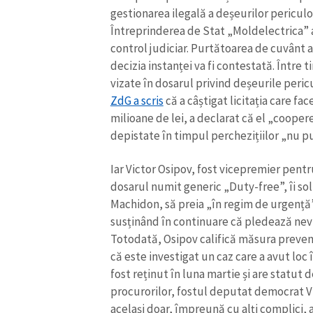
gestionarea ilegală a deșeurilor periculoas
Întreprinderea de Stat „Moldelectrica” a
control judiciar. Purtătoarea de cuvânt 
decizia instanței va fi contestată. Între
vizate în dosarul privind deșeurile peri
ZdG a scris
că a câștigat licitația care fac
milioane de lei, a declarat că el „cooper
depistate în timpul perchezițiilor „nu p
Iar Victor Osipov, fost vicepremier pentru
dosarul numit generic „Duty-free”, îi so
Machidon, să preia „în regim de urgență”
susținând în continuare că pledează nevi
Totodată, Osipov califică măsura prevent
că este investigat un caz care a avut loc
fost reținut în luna martie și are statut 
procurorilor, fostul deputat democrat Vla
același doar, împreună cu alți complici, 