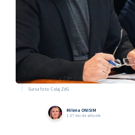
Sursa foto: Colaj ZdG
Milena ONISIM
1.57 mii de articole