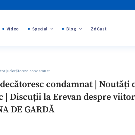
Video
Special
Blog
ZdGust
Banii tăi
+1
+1
tor judecătoresc condamnat…
+2
decătoresc condamnat | Noutăți d
+1
 | Discuții la Erevan despre viito
NA DE GARDĂ