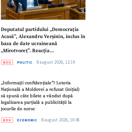
Deputatul partidului „Democrația
Acasă”, Alexandru Verșinin, inclus în
baza de date ucraineană
„Mirotvoreț”. Reacția
parlamentarului
8 august 2026, 12:19
NOU
POLITIC
„Informații confidențiale”? Loteria
Națională a Moldovei a refuzat (inițial)
să spună câte bilete a vândut după
legalizarea parțială a publicității la
jocurile de noroc
meu
8 august 2026, 10:45
NOU
ECONOMIC