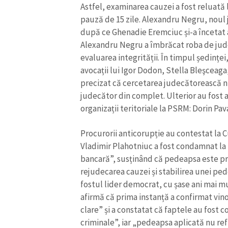
Astfel, examinarea cauzei a fost reluată
Link media
pauză de 15 zile. Alexandru Negru, noul 
după ce Ghenadie Eremciuc și-a încetat act
Alexandru Negru a îmbrăcat roba de judec
evaluarea integrității. În timpul ședințe
Mesajul știrei
avocații lui Igor Dodon, Stella Bleşceag
precizat că cercetarea judecătorească nu
judecător din complet. Ulterior au fost au
organizații teritoriale la PSRM: Dorin Pav
Procurorii anticorupție au contestat la C
Vladimir Plahotniuc a fost condamnat la 
bancară”, susținând că pedeapsa este pre
rejudecarea cauzei și stabilirea unei pe
fostul lider democrat, cu șase ani mai mu
afirmă că prima instanță a confirmat vin
clare” și a constatat că faptele au fost c
criminale”, iar „pedeapsa aplicată nu ref