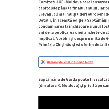
Comitetul UE–Moldova cere lansarea n
capitolele până la finalul anului, iar 
Erevan, cu mai mulți lideri europeni 
Detalii, în această ediție a Săptămâni
condamnarea la închisoare a unui fos
ani de la publicarea unei anchete de c
implicat. Vorbim și despre o mită de 60
Primăria Chișinău și vă oferim detalii 
Urmărește
ZdG
în Google News
Săptămâna de Gardă poate fi ascultat
(din afara R. Moldova) și privită pe c