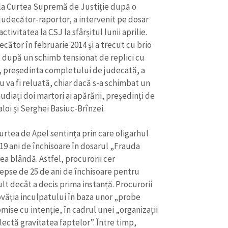
Email
+ Emailul 
 la Curtea Supremă de Justiție după o
+ Link media
judecător-raportor, a intervenit pe dosar
Telefon
ivitatea la CSJ la sfârșitul lunii aprilie.
+ Telefon pe
ător în februarie 2014 și a trecut cu brio
Am citit și sunt de ac
i, după un schimb tensionat de replici cu
+ Mesajul știrei
confidențialitate
.
a, președinta completului de judecată, a
 va fi reluată, chiar dacă s-a schimbat un
TRIMITE ȘT
diați doi martori ai apărării, președinți de
aloi și Serghei Basiuc-Brînzei.
urtea de Apel sentința prin care oligarhul
19 ani de închisoare în dosarul „Frauda
a blândă. Astfel, procurorii cer
depse de 25 de ani de închisoare pentru
lt decât a decis prima instanță. Procurorii
ovăția inculpatului în baza unor „probe
omise cu intenție, în cadrul unei „organizații
lectă gravitatea faptelor”. Între timp,