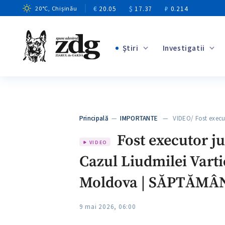
€
20.05
$
17.37
₽
0.214
20
°C
, Chișinău
Ştiri
Investigatii
+2
+6
+3
Principală
—
IMPORTANTE
— VIDEO/ Fost execu
+2
Fost executor ju
VIDEO
Cazul Liudmilei Vartic
Moldova | SĂPTĂMÂ
9 mai 2026, 06:00