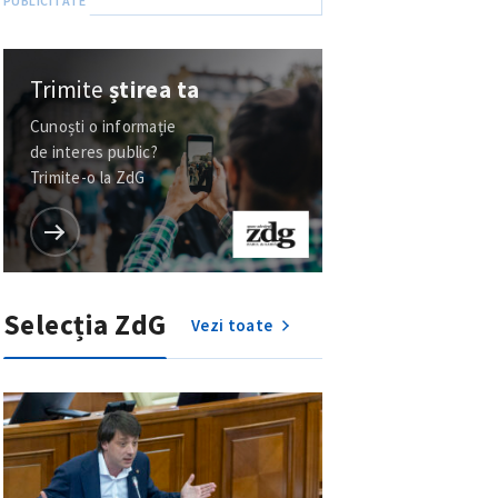
Trimite
știrea ta
Cunoști o informație
de interes public?
Trimite-o la ZdG
Selecția ZdG
Vezi toate