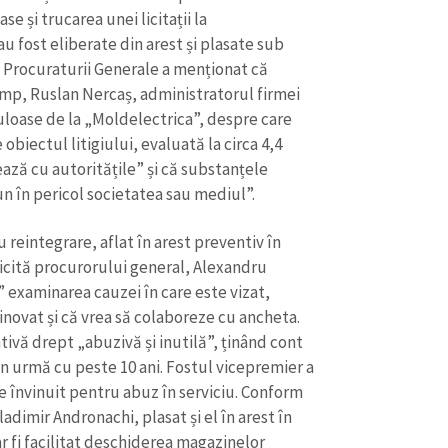
e și trucarea unei licitații la
u fost eliberate din arest și plasate sub
a Procuraturii Generale a menționat că
 timp, Ruslan Nercaș, administratorul firmei
culoase de la „Moldelectrica”, despre care
e obiectul litigiului, evaluată la circa 4,4
ează cu autoritățile” și că substanțele
un în pericol societatea sau mediul”.
 reintegrare, aflat în arest preventiv în
licită procurorului general, Alexandru
 examinarea cauzei în care este vizat,
novat și că vrea să colaboreze cu ancheta.
ivă drept „abuzivă și inutilă”, ținând cont
 în urmă cu peste 10 ani. Fostul vicepremier a
de învinuit pentru abuz în serviciu. Conform
dimir Andronachi, plasat și el în arest în
ar fi facilitat deschiderea magazinelor