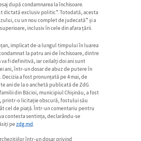
esaj după condamnarea la închisoare.
st dictată exclusiv politic”. Totodată, acesta
azului, cu un nou complet de judecată” și a
uperioare, inclusiv în cele din afara țării.
an, implicat de-a lungul timpului în luarea
 condamnat la patru ani de închisoare, dintre
va fi definitivă, iar ceilalți doi ani sunt
i ani, într-un dosar de abuz de putere în
te. Decizia a fost pronunțată pe 4 mai, de
e ani de la o anchetă publicată de ZdG
amilii din Băcioi, municipiul Chișinău, a fost
printr-o licitație obscură, fostului său
cât cel de piață. Într-un comentariu pentru
 va contesta sentința, declarându-se
ăsiți pe
zdg.md
.
chezițiilor într-un dosar privind