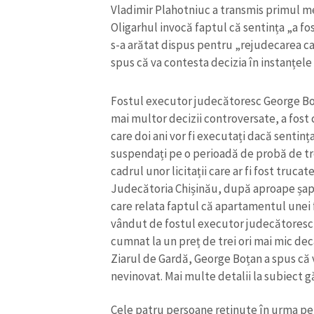
Vladimir Plahotniuc a transmis primul m
Oligarhul invocă faptul că sentința „a fo
s-a arătat dispus pentru „rejudecarea c
spus că va contesta decizia în instanțele s
Fostul executor judecătoresc George Boț
mai multor decizii controversate, a fost
care doi ani vor fi executați dacă sentința 
suspendați pe o perioadă de probă de tre
cadrul unor licitații care ar fi fost truca
Judecătoria Chișinău, după aproape șapt
care relata faptul că apartamentul unei f
vândut de fostul executor judecătoresc, 
cumnat la un preț de trei ori mai mic de
Ziarul de Gardă, George Boțan a spus că
nevinovat. Mai multe detalii la subiect g
Cele patru persoane reținute în urma per