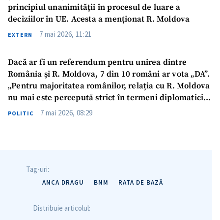
principiul unanimității în procesul de luare a
deciziilor în UE. Acesta a menționat R. Moldova
7 mai 2026, 11:21
EXTERN
Dacă ar fi un referendum pentru unirea dintre
România și R. Moldova, 7 din 10 români ar vota „DA”.
„Pentru majoritatea românilor, relația cu R. Moldova
nu mai este percepută strict în termeni diplomatici,
ci ca o relație între comunități”
7 mai 2026, 08:29
POLITIC
Tag-uri:
ANCA DRAGU
BNM
RATA DE BAZĂ
Distribuie articolul: