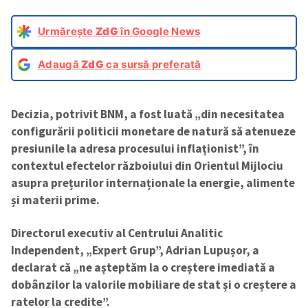
Urmărește
ZdG
în Google News
Adaugă
ZdG
ca sursă preferată
Decizia, potrivit BNM, a fost luată „din necesitatea
configurării politicii monetare de natură să atenueze
presiunile la adresa procesului inflaționist”, în
contextul efectelor războiului din Orientul Mijlociu
asupra prețurilor internaționale la energie, alimente
și materii prime.
Directorul executiv al Centrului Analitic
Independent, „Expert Grup”, Adrian Lupușor, a
declarat că „ne așteptăm la o creștere imediată a
dobânzilor la valorile mobiliare de stat și o creștere a
ratelor la credite”.