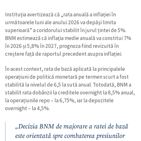
Instituția avertizează că „rata anuală a inflației în
următoarele luni ale anului 2026 va depăși limita
superioară” a coridorului stabilit în jurul țintei de 5%.
BNM estimează că inflația medie anuală va constitui 7%
în 2026 și 5,8% în 2027, prognoza fiind revizuită în
creștere față de raportul precedent asupra inflației.
În acest context, rata de bază aplicată la principalele
operațiuni de politică monetară pe termen scurt a fost
stabilită la nivelul de 6,5 la sută anual. Totodată, BNM a
stabilit rata dobânzii la creditele overnight la 8,5% anual,
la operațiunile repo – la 6,75%, iar la depozitele
overnight – la 4,5%.
„
Decizia BNM de majorare a ratei de bază
este orientată spre combaterea presiunilor