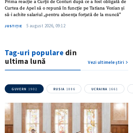
Prima reacție a Curții de Conturi după ce a fost obligată de
Curtea de Apel să o repună în funcție pe Tatiana Vozian și
să-i achite salariul „pentru absența forțată de la muncă”
5 august 2026, 09:12
JUSTIȚIE
Tag-uri populare
din
ultima lună
Vezi ultimele știri
GUVERN
1902
RUSIA
1886
UCRAINA
1661
SUSȚINE