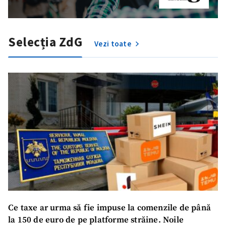
ȘTIREA MEA
Titlu știre
+ Adaugă titlu
Selecția ZdG
Vezi toate
Fotografie
+ Încarcă imagine
Link media
+ Link media
Mesajul știrei
+ Mesajul știrei
CONTACT SURSĂ
Sursă anonimă
Nume
+ Numele meu
Ce taxe ar urma să fie impuse la comenzile de până
la 150 de euro de pe platforme străine. Noile