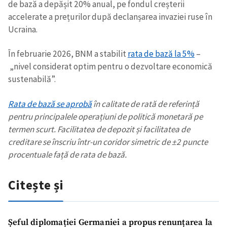
de bază a depășit 20% anual, pe fondul creșterii
accelerate a prețurilor după declanșarea invaziei ruse în
Ucraina.
În februarie 2026, BNM a stabilit
rata de bază la 5%
–
„nivel considerat optim pentru o dezvoltare economică
sustenabilă”.
Rata de bază se aprobă
în calitate de rată de referință
pentru principalele operațiuni de politică monetară pe
termen scurt. Facilitatea de depozit și facilitatea de
creditare se înscriu într-un coridor simetric de ±2 puncte
procentuale față de rata de bază.
Citește și
Șeful diplomației Germaniei a propus renunțarea la