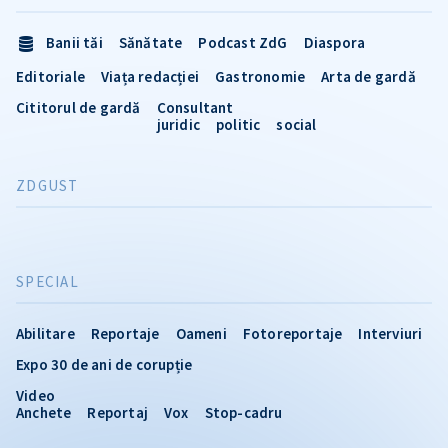
Banii tăi
Sănătate
Podcast ZdG
Diaspora
Editoriale
Viața redacției
Gastronomie
Arta de gardă
Cititorul de gardă
Consultant
juridic
politic
social
ZDGUST
SPECIAL
Abilitare
Reportaje
Oameni
Fotoreportaje
Interviuri
Expo 30 de ani de corupție
Video
Anchete
Reportaj
Vox
Stop-cadru