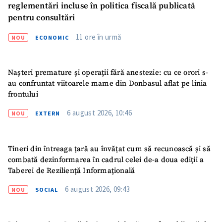
reglementări incluse în politica fiscală publicată
Email
+ Emailul meu
pentru consultări
Telefon
+ Telefon personal
11 ore în urmă
NOU
ECONOMIC
Am citit și sunt de
acord cu
politica de
Nașteri premature și operații fără anestezie: cu ce orori s-
confidențialitate
.
au confruntat viitoarele mame din Donbasul aflat pe linia
frontului
TRIMITE ȘTIREA
6 august 2026, 10:46
NOU
EXTERN
Tineri din întreaga țară au învățat cum să recunoască și să
combată dezinformarea în cadrul celei de-a doua ediții a
Taberei de Reziliență Informațională
6 august 2026, 09:43
NOU
SOCIAL