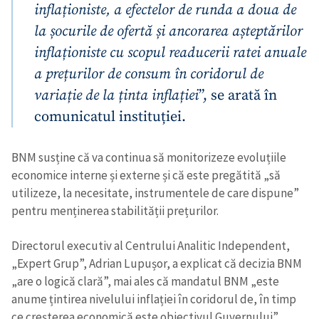
inflaționiste, a efectelor de runda a doua de
la șocurile de ofertă și ancorarea așteptărilor
inflaționiste cu scopul readucerii ratei anuale
a prețurilor de consum în coridorul de
variație de la ținta inflației
”, se arată în
comunicatul instituției.
BNM susține că va continua să monitorizeze evoluțiile
economice interne și externe și că este pregătită „să
utilizeze, la necesitate, instrumentele de care dispune”
pentru menținerea stabilității prețurilor.
Directorul executiv al Centrului Analitic Independent,
„Expert Grup”, Adrian Lupușor, a explicat că decizia BNM
„are o logică clară”, mai ales că mandatul BNM „este
anume țintirea nivelului inflației în coridorul de, în timp
ce creșterea economică este obiectivul Guvernului”.