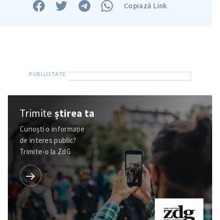
Copiază Link
Trimite
știrea ta
Cunoști o informație
de interes public?
Trimite-o la ZdG