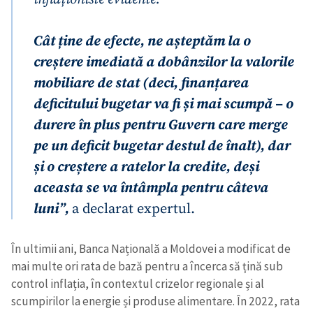
Cât ține de efecte, ne așteptăm la o
creștere imediată a dobânzilor la valorile
Trimite o informație
Despre ZdG
mobiliare de stat (deci, finanțarea
in English
на русском
deficitului bugetar va fi și mai scumpă – o
durere în plus pentru Guvern care merge
pe un deficit bugetar destul de înalt), dar
și o creștere a ratelor la credite, deși
aceasta se va întâmpla pentru câteva
luni”,
a declarat expertul.
În ultimii ani, Banca Națională a Moldovei a modificat de
mai multe ori rata de bază pentru a încerca să țină sub
control inflația, în contextul crizelor regionale și al
scumpirilor la energie și produse alimentare. În 2022, rata