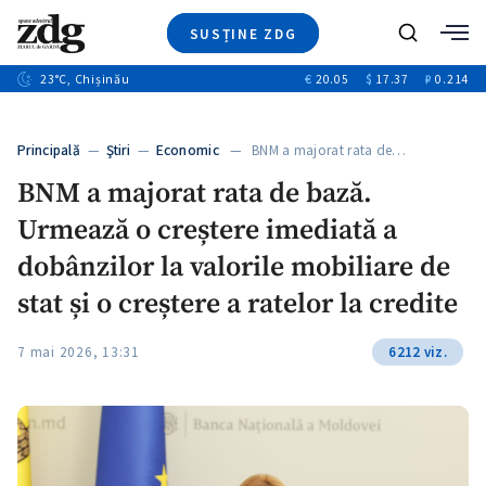
SUSȚINE ZDG
+4
Caută
+1
23
°C
, Chișinău
€
20.05
$
17.37
₽
0.214
Ştiri
+13
+10
Investigatii
Banii tăi
+3
Principală
—
Ştiri
—
Economic
— BNM a majorat rata de…
Video
BNM a majorat rata de bază.
Special
Urmează o creștere imediată a
Blog
+1
ZdGust
dobânzilor la valorile mobiliare de
stat și o creștere a ratelor la credite
7 mai 2026, 13:31
6212 viz.