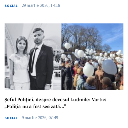
29 martie 2026, 14:18
SOCIAL
Trimite o informație
Despre ZdG
in English
на русском
Șeful Poliției, despre decesul Ludmilei Vartic:
„Poliția nu a fost sesizată…”
9 martie 2026, 07:49
SOCIAL