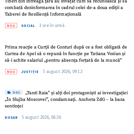
Tineri din întreaga țară au învățat cum să recunoască și să
combată dezinformarea în cadrul celei de-a doua ediții a
Taberei de Reziliență Informațională
3 ore în urmă
NOU
SOCIAL
Prima reacție a Curții de Conturi după ce a fost obligată de
ȘTIREA MEA
Curtea de Apel să o repună în funcție pe Tatiana Vozian și
Titlu știre
+ Adaugă titlu
să-i achite salariul „pentru absența forțată de la muncă”
5 august 2026, 09:12
NOU
JUSTIȚIE
Fotografie
+ Încarcă imagine
„Tanti Raia” și alți doi protagoniști ai investigației
DOC
Link media
+ Link media
„În Slujba Moscovei”, condamnați. Ancheta ZdG – la baza
sentinței
5 august 2026, 06:36
DOSAR
Mesajul știrei
+ Mesajul știrei