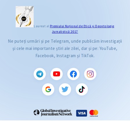
Laureat al
Premiului Naţional de Etică și Deontologie
Jurnalistică 2017
Ne puteți urmări și pe Telegram, unde publicăm investigații
și cele mai importante știri ale zilei, dar și pe: YouTube,
Facebook, Instagram și TikTok.
CITEȘTE
Citește articolul
ZdG este membru al rețelei globale a jurnaliștilor de investigație (GIJN).