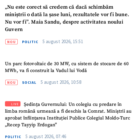
„Nu este corect să credem că dacă schimbăm
miniștrii o dată la șase luni, rezultatele vor fi bune.
Nu vor fi”. Maia Sandu, despre activitatea noului
Guvern
5 august 2026, 15:51
NOU
POLITIC
Un parc fotovoltaic de 30 MW, cu sistem de stocare de 60
MWh, va fi construit la Vadul lui Vodă
5 august 2026, 10:58
NOU
SOCIAL
Ședința Guvernului: Un colegiu cu predare în
LIVE
limba română urmează a fi deschis la Comrat. Miniștrii au
aprobat înființarea Instituției Publice Colegiul Moldo-Turc
„Recep Tayyip Erdogan”
SUSȚINE
5 august 2026, 07:46
POLITIC