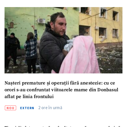
Nașteri premature și operații fără anestezie: cu ce
orori s-au confruntat viitoarele mame din Donbasul
aflat pe linia frontului
2 ore în urmă
NOU
EXTERN