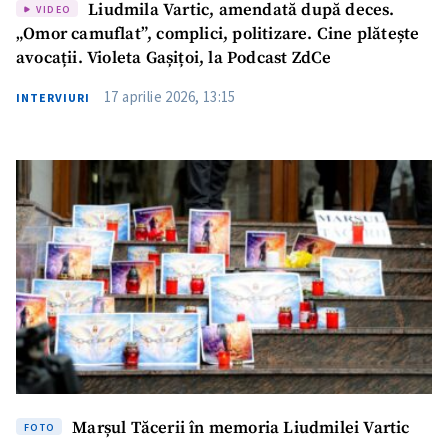
Liudmila Vartic, amendată după deces.
VIDEO
„Omor camuflat”, complici, politizare. Cine plătește
avocații. Violeta Gașițoi, la Podcast ZdCe
17 aprilie 2026, 13:15
INTERVIURI
Marșul Tăcerii în memoria Liudmilei Vartic
FOTO