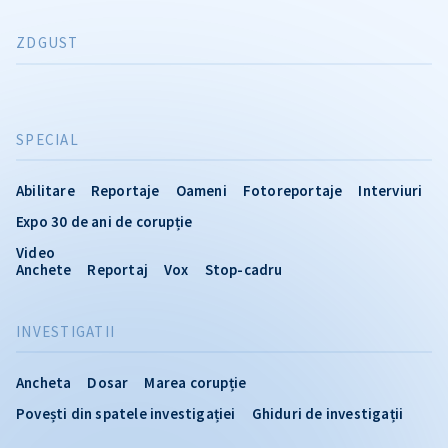
ZDGUST
SPECIAL
Abilitare
Reportaje
Oameni
Fotoreportaje
Interviuri
Expo 30 de ani de corupție
Video
Anchete
Reportaj
Vox
Stop-cadru
INVESTIGATII
Ancheta
Dosar
Marea corupție
Povești din spatele investigației
Ghiduri de investigații