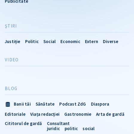
Publicitate
ŞTIRI
Justiție
Politic
Social
Economic
Extern
Diverse
VIDEO
BLOG
Banii tăi
Sănătate
Podcast ZdG
Diaspora
Editoriale
Viața redacției
Gastronomie
Arta de gardă
Cititorul de gardă
Consultant
juridic
politic
social