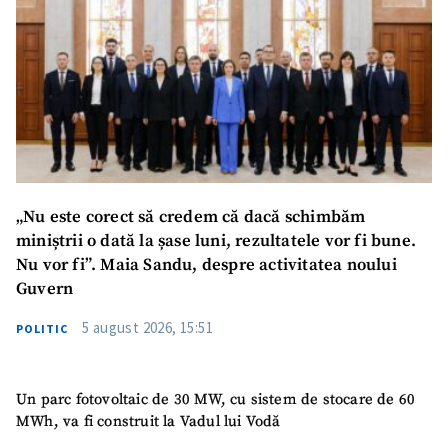
„Nu este corect să credem că dacă schimbăm
miniștrii o dată la șase luni, rezultatele vor fi bune.
ȘTIREA MEA
Nu vor fi”. Maia Sandu, despre activitatea noului
Guvern
Titlu știre
+ Adaugă titlu
5 august 2026, 15:51
POLITIC
Fotografie
+ Încarcă imagine
Un parc fotovoltaic de 30 MW, cu sistem de stocare de 60
Link media
+ Link media
MWh, va fi construit la Vadul lui Vodă