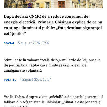
TRIMITE ȘTIREA
După decizia CNMC de a reduce consumul de
energie electrică, Primăria Chișinău explică de ce nu
va stinge iluminatul public: „Este destinat siguranței
cetățenilor”
5 august 2026, 07:07
SOCIAL
Stimulente în valoare totală de 6,5 miliarde de lei, puse la
dispoziția localităților care finalizează procesul de
amalgamare voluntară
4 august 2026, 10:17
POLITIC
SUSȚINE
Vasile Tofan, despre vizita „oficială” a delegației guvernului
taliban din Afganistan la Chișinău: „Situația este jenantă și