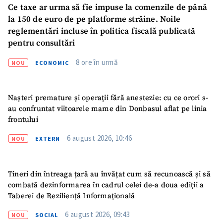
Ce taxe ar urma să fie impuse la comenzile de până
la 150 de euro de pe platforme străine. Noile
reglementări incluse în politica fiscală publicată
Trimite o informație
Despre ZdG
in English
на русском
pentru consultări
8 ore în urmă
NOU
ECONOMIC
Nașteri premature și operații fără anestezie: cu ce orori s-
au confruntat viitoarele mame din Donbasul aflat pe linia
frontului
6 august 2026, 10:46
NOU
EXTERN
Tineri din întreaga țară au învățat cum să recunoască și să
combată dezinformarea în cadrul celei de-a doua ediții a
Taberei de Reziliență Informațională
6 august 2026, 09:43
NOU
SOCIAL