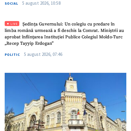
5 august 2026, 10:58
SOCIAL
Mesajul știrei
+ Mesajul știrei
Ședința Guvernului: Un colegiu cu predare în
LIVE
limba română urmează a fi deschis la Comrat. Miniștrii au
aprobat înființarea Instituției Publice Colegiul Moldo-Turc
CONTACT SURSĂ
„Recep Tayyip Erdogan”
Sursă anonimă
5 august 2026, 07:46
POLITIC
Nume
+ Numele meu
Email
+ Emailul meu
Telefon
+ Telefon personal
Am citit și sunt de
acord cu
politica de
confidențialitate
.