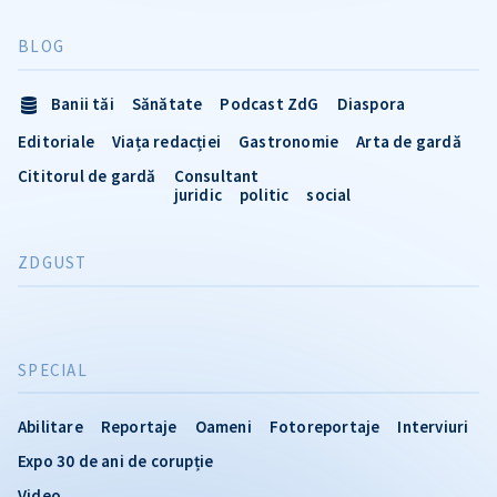
BLOG
Banii tăi
Sănătate
Podcast ZdG
Diaspora
Editoriale
Viața redacției
Gastronomie
Arta de gardă
Cititorul de gardă
Consultant
juridic
politic
social
ZDGUST
SPECIAL
Abilitare
Reportaje
Oameni
Fotoreportaje
Interviuri
Expo 30 de ani de corupție
Video