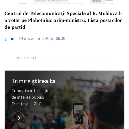
Centrul de Telecomunicaţii Speciale al R. Moldova l-
a votat pe Plahotniuc prim-ministru. Lista postacilor
de partid
19 decembrie 2015, 06:30
ŞTIRI
Trimite
știrea ta
Cunoști o informație
de interes public?
Trimite-o la ZdG