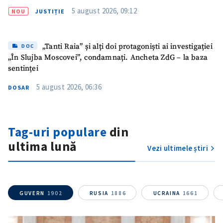
5 august 2026, 09:12
NOU
JUSTIȚIE
„Tanti Raia” și alți doi protagoniști ai investigației
DOC
„În Slujba Moscovei”, condamnați. Ancheta ZdG – la baza
sentinței
5 august 2026, 06:36
DOSAR
Trimite o informație
Despre ZdG
Tag-uri populare
din
in English
на русском
ultima lună
Vezi ultimele știri
GUVERN
1902
RUSIA
1886
UCRAINA
1661