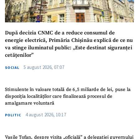
Mesajul știrei
+ Mesajul știrei
După decizia CNMC de a reduce consumul de
energie electrică, Primăria Chișinău explică de ce nu
CONTACT SURSĂ
va stinge iluminatul public: „Este destinat siguranței
cetățenilor”
Sursă anonimă
5 august 2026, 07:07
SOCIAL
Nume
+ Numele meu
Email
+ Emailul meu
Stimulente în valoare totală de 6,5 miliarde de lei, puse la
dispoziția localităților care finalizează procesul de
amalgamare voluntară
Telefon
+ Telefon personal
4 august 2026, 10:17
POLITIC
Am citit și sunt de
acord cu
politica de
confidențialitate
.
Vasile Tofan, despre vizita „oficială” a delegației guvernului