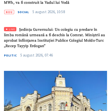
MWh, va fi construit la Vadul lui Vodă
5 august 2026, 10:58
NOU
SOCIAL
Ședința Guvernului: Un colegiu cu predare în
LIVE
limba română urmează a fi deschis la Comrat. Miniștrii au
aprobat înființarea Instituției Publice Colegiul Moldo-Turc
„Recep Tayyip Erdogan”
5 august 2026, 07:46
POLITIC
ȘTIREA MEA
Titlu știre
+ Adaugă titlu
Fotografie
+ Încarcă imagine
Link media
+ Link media