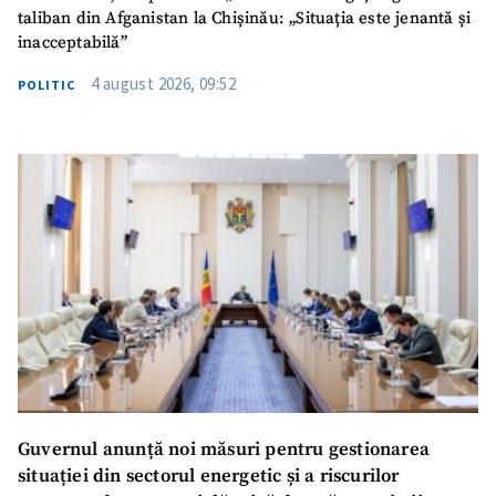
taliban din Afganistan la Chișinău: „Situația este jenantă și
TRIMITE ȘTIREA
inacceptabilă”
4 august 2026, 09:52
POLITIC
SUSȚINE
Guvernul anunță noi măsuri pentru gestionarea
situației din sectorul energetic și a riscurilor