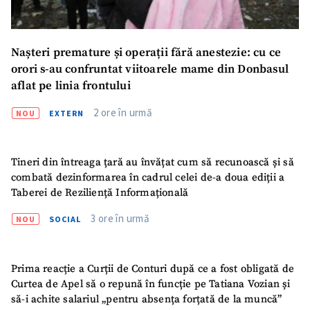
Nașteri premature și operații fără anestezie: cu ce
orori s-au confruntat viitoarele mame din Donbasul
aflat pe linia frontului
2 ore în urmă
NOU
EXTERN
Tineri din întreaga țară au învățat cum să recunoască și să
combată dezinformarea în cadrul celei de-a doua ediții a
Taberei de Reziliență Informațională
3 ore în urmă
NOU
SOCIAL
Prima reacție a Curții de Conturi după ce a fost obligată de
Curtea de Apel să o repună în funcție pe Tatiana Vozian și
să-i achite salariul „pentru absența forțată de la muncă”