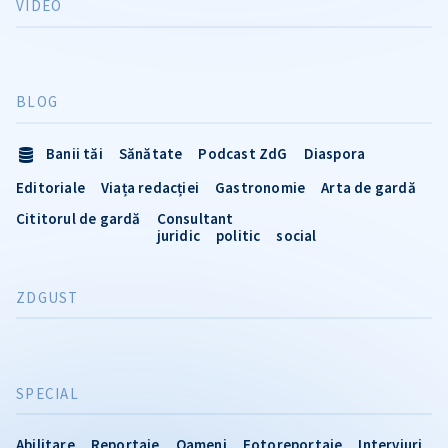
VIDEO
BLOG
Banii tăi
Sănătate
Podcast ZdG
Diaspora
Editoriale
Viața redacției
Gastronomie
Arta de gardă
Cititorul de gardă
Consultant
juridic
politic
social
ZDGUST
SPECIAL
Abilitare
Reportaje
Oameni
Fotoreportaje
Interviuri