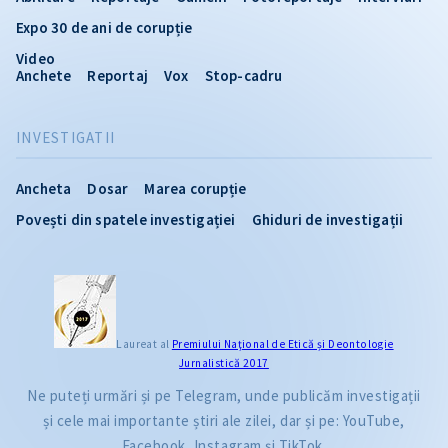
Expo 30 de ani de corupție
Video
Anchete
Reportaj
Vox
Stop-cadru
INVESTIGATII
Ancheta
Dosar
Marea corupție
Povești din spatele investigației
Ghiduri de investigații
Laureat al
Premiului Naţional de Etică și Deontologie
Jurnalistică 2017
Ne puteți urmări și pe Telegram, unde publicăm investigații
și cele mai importante știri ale zilei, dar și pe: YouTube,
Facebook, Instagram și TikTok.