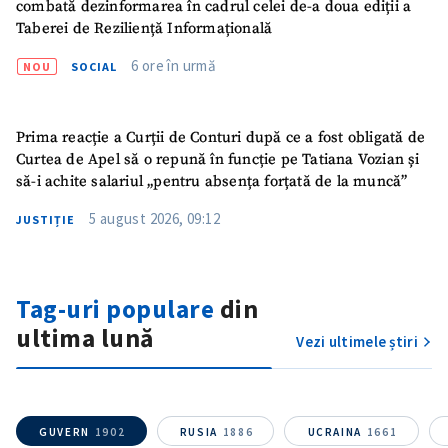
combată dezinformarea în cadrul celei de-a doua ediții a
Taberei de Reziliență Informațională
6 ore în urmă
NOU
SOCIAL
Prima reacție a Curții de Conturi după ce a fost obligată de
Curtea de Apel să o repună în funcție pe Tatiana Vozian și
să-i achite salariul „pentru absența forțată de la muncă”
5 august 2026, 09:12
JUSTIȚIE
Trimite o informație
Despre ZdG
in English
на русском
Tag-uri populare
din
ultima lună
Vezi ultimele știri
GUVERN
1902
RUSIA
1886
UCRAINA
1661