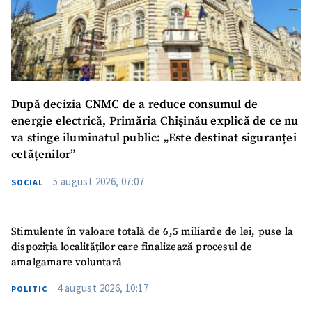
Link media
+ Link media
Mesajul știrei
+ Mesajul știrei
După decizia CNMC de a reduce consumul de
CONTACT SURSĂ
energie electrică, Primăria Chișinău explică de ce nu
va stinge iluminatul public: „Este destinat siguranței
Sursă anonimă
cetățenilor”
Nume
+ Numele meu
5 august 2026, 07:07
SOCIAL
Email
+ Emailul meu
Stimulente în valoare totală de 6,5 miliarde de lei, puse la
dispoziția localităților care finalizează procesul de
Telefon
+ Telefon personal
amalgamare voluntară
Am citit și sunt de
4 august 2026, 10:17
POLITIC
acord cu
politica de
confidențialitate
.