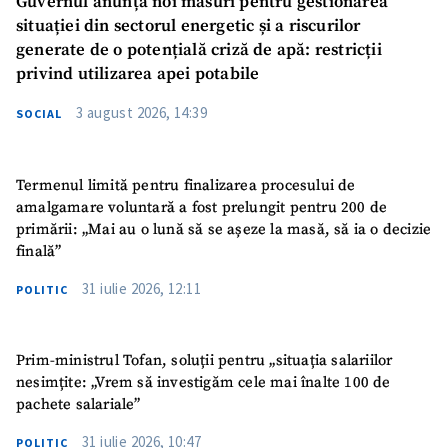
Guvernul anunță noi măsuri pentru gestionarea
situației din sectorul energetic și a riscurilor
generate de o potențială criză de apă: restricții
privind utilizarea apei potabile
3 august 2026, 14:39
SOCIAL
Termenul limită pentru finalizarea procesului de
amalgamare voluntară a fost prelungit pentru 200 de
primării: „Mai au o lună să se așeze la masă, să ia o decizie
finală”
31 iulie 2026, 12:11
POLITIC
Prim-ministrul Tofan, soluții pentru „situația salariilor
nesimțite: „Vrem să investigăm cele mai înalte 100 de
pachete salariale”
31 iulie 2026, 10:47
POLITIC