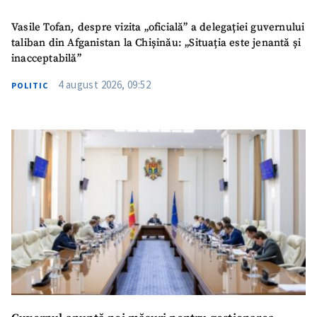
Vasile Tofan, despre vizita „oficială” a delegației guvernului
TRIMITE ȘTIREA
taliban din Afganistan la Chișinău: „Situația este jenantă și
inacceptabilă”
4 august 2026, 09:52
POLITIC
SUSȚINE