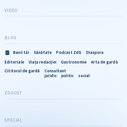
VIDEO
BLOG
Banii tăi
Sănătate
Podcast ZdG
Diaspora
Editoriale
Viața redacției
Gastronomie
Arta de gardă
Cititorul de gardă
Consultant
juridic
politic
social
ZDGUST
SPECIAL