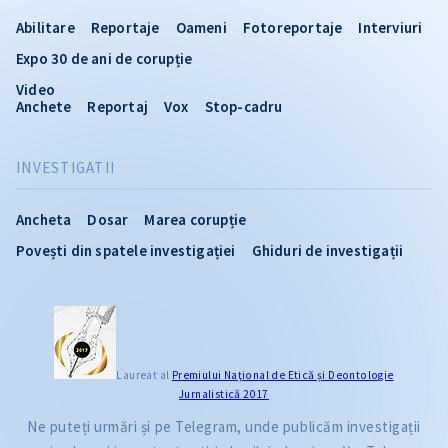
Abilitare
Reportaje
Oameni
Fotoreportaje
Interviuri
Expo 30 de ani de corupție
Video
Anchete
Reportaj
Vox
Stop-cadru
INVESTIGATII
Ancheta
Dosar
Marea corupție
Povești din spatele investigației
Ghiduri de investigații
Laureat al
Premiului Naţional de Etică și Deontologie
Jurnalistică 2017
Ne puteți urmări și pe Telegram, unde publicăm investigații