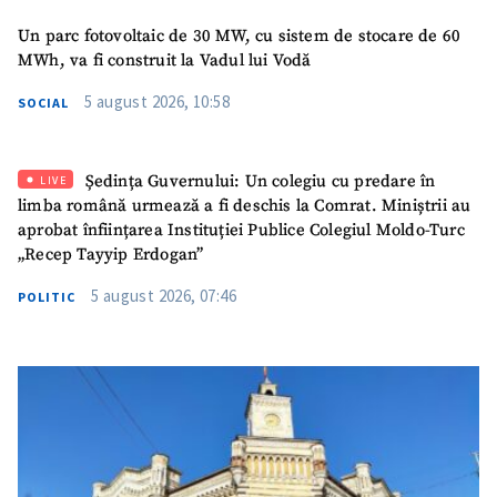
Un parc fotovoltaic de 30 MW, cu sistem de stocare de 60
MWh, va fi construit la Vadul lui Vodă
5 august 2026, 10:58
SOCIAL
Ședința Guvernului: Un colegiu cu predare în
LIVE
limba română urmează a fi deschis la Comrat. Miniștrii au
aprobat înființarea Instituției Publice Colegiul Moldo-Turc
„Recep Tayyip Erdogan”
5 august 2026, 07:46
POLITIC
ȘTIREA MEA
Titlu știre
+ Adaugă titlu
Fotografie
+ Încarcă imagine