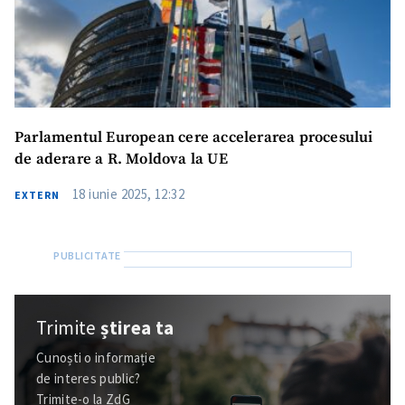
Parlamentul European cere accelerarea procesului
de aderare a R. Moldova la UE
18 iunie 2025, 12:32
EXTERN
Trimite
știrea ta
Cunoști o informație
de interes public?
Trimite-o la ZdG