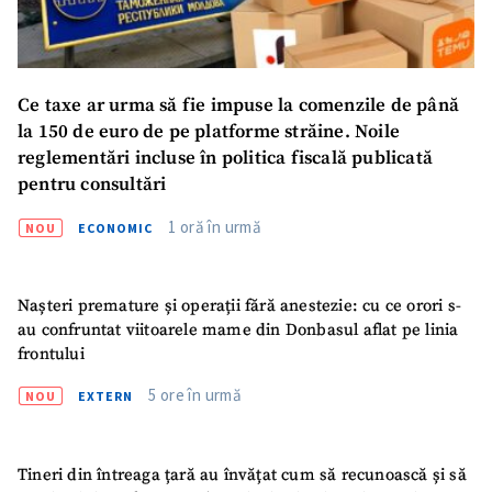
Ce taxe ar urma să fie impuse la comenzile de până
la 150 de euro de pe platforme străine. Noile
reglementări incluse în politica fiscală publicată
pentru consultări
1 oră în urmă
NOU
ECONOMIC
Nașteri premature și operații fără anestezie: cu ce orori s-
au confruntat viitoarele mame din Donbasul aflat pe linia
frontului
5 ore în urmă
NOU
EXTERN
Tineri din întreaga țară au învățat cum să recunoască și să