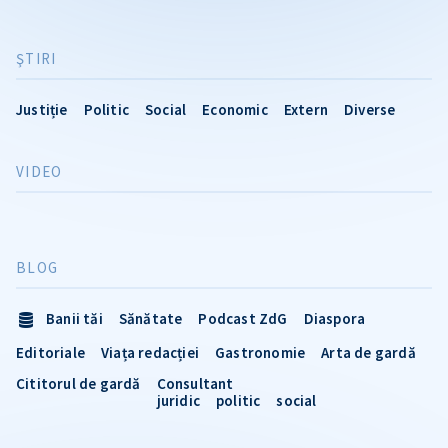
ŞTIRI
Justiție
Politic
Social
Economic
Extern
Diverse
VIDEO
BLOG
Banii tăi
Sănătate
Podcast ZdG
Diaspora
Editoriale
Viața redacției
Gastronomie
Arta de gardă
Cititorul de gardă
Consultant
juridic
politic
social