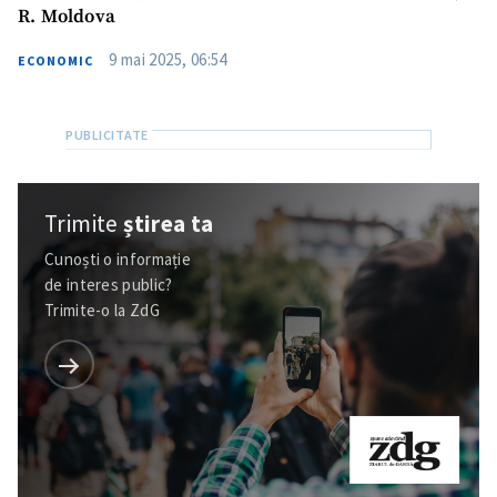
R. Moldova
9 mai 2025, 06:54
ECONOMIC
Trimite
știrea ta
Cunoști o informație
de interes public?
Trimite-o la ZdG