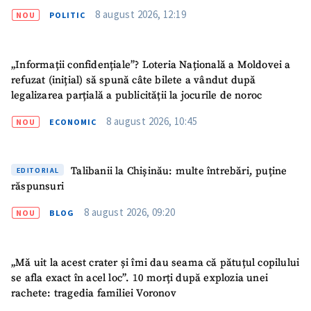
Fotografie
+ Încarcă imagine
8 august 2026, 12:19
NOU
POLITIC
Link media
+ Link media
„Informații confidențiale”? Loteria Națională a Moldovei a
refuzat (inițial) să spună câte bilete a vândut după
legalizarea parțială a publicității la jocurile de noroc
Mesajul știrei
+ Mesajul știrei
8 august 2026, 10:45
NOU
ECONOMIC
CONTACT SURSĂ
Talibanii la Chișinău: multe întrebări, puține
EDITORIAL
răspunsuri
Sursă anonimă
8 august 2026, 09:20
NOU
BLOG
Nume
+ Numele meu
Email
+ Emailul meu
„Mă uit la acest crater și îmi dau seama că pătuțul copilului
se afla exact în acel loc”. 10 morți după explozia unei
rachete: tragedia familiei Voronov
Telefon
+ Telefon personal