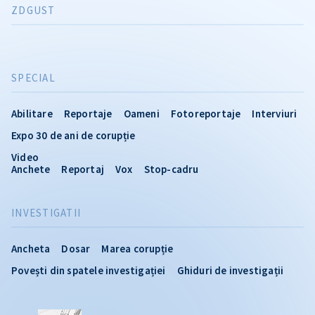
ZDGUST
SPECIAL
Abilitare
Reportaje
Oameni
Fotoreportaje
Interviuri
Expo 30 de ani de corupție
Video
Anchete
Reportaj
Vox
Stop-cadru
INVESTIGATII
Ancheta
Dosar
Marea corupție
Povești din spatele investigației
Ghiduri de investigații