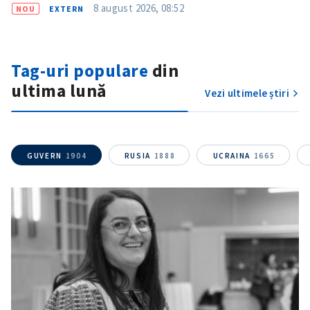
8 august 2026, 08:52
NOU
EXTERN
Am citit și sunt de
acord cu
politica de
confidențialitate
.
Tag-uri populare
din
TRIMITE ȘTIREA
ultima lună
Vezi ultimele știri
GUVERN
1904
RUSIA
1888
UCRAINA
1665