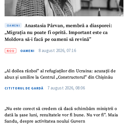
Anastasia Pârvan, membră a diasporei:
OAMENI
„Migrația nu poate fi oprită. Important este ca
Moldova să-i facă pe oameni să revină”
8 august 2026, 07:16
NOU
OAMENI
SUSȚINE
„Al doilea război” al refugiaților din Ucraina: acuzații de
abuz și umilire la Centrul „Constructorul” din Chișinău
7 august 2026, 08:06
CITITORUL DE GARDĂ
„Nu este corect să credem că dacă schimbăm miniștrii o
dată la șase luni, rezultatele vor fi bune. Nu vor fi”. Maia
Sandu, despre activitatea noului Guvern