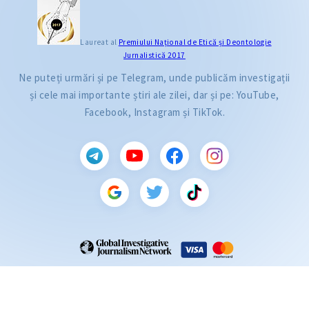
Laureat al
Premiului Naţional de Etică și Deontologie
Jurnalistică 2017
Ne puteți urmări și pe Telegram, unde publicăm investigații
și cele mai importante știri ale zilei, dar și pe: YouTube,
Facebook, Instagram și TikTok.
CITEȘTE
Citește articolul
ZdG este membru al rețelei globale a jurnaliștilor de investigație (GIJN).
2004—2026 © Ziarul de Gardă.