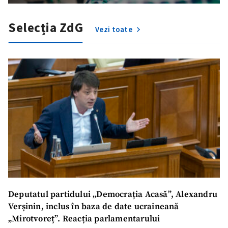
Selecția ZdG
Vezi toate
ȘTIREA MEA
Deputatul partidului „Democrația Acasă”, Alexandru
Verșinin, inclus în baza de date ucraineană
Titlu știre
+ Adaugă titlu
„Mirotvoreț”. Reacția parlamentarului