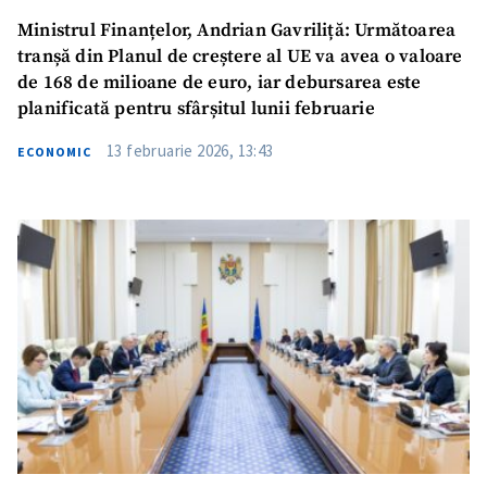
Ministrul Finanțelor, Andrian Gavriliță: Următoarea
tranșă din Planul de creștere al UE va avea o valoare
de 168 de milioane de euro, iar debursarea este
planificată pentru sfârșitul lunii februarie
13 februarie 2026, 13:43
ECONOMIC
Trimite o informație
Despre ZdG
in English
на русском