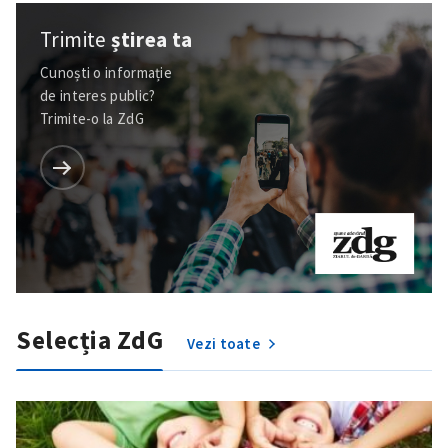
Trimite
știrea ta
Cunoști o informație
de interes public?
Trimite-o la ZdG
Selecția ZdG
Vezi toate