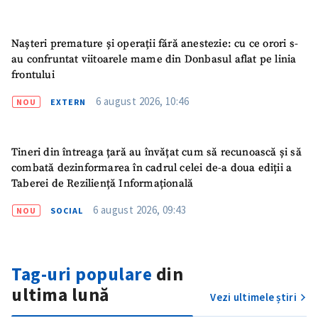
Nașteri premature și operații fără anestezie: cu ce orori s-
au confruntat viitoarele mame din Donbasul aflat pe linia
ȘTIREA MEA
frontului
Titlu știre
+ Adaugă titlu
6 august 2026, 10:46
NOU
EXTERN
Fotografie
+ Încarcă imagine
Tineri din întreaga țară au învățat cum să recunoască și să
combată dezinformarea în cadrul celei de-a doua ediții a
Link media
+ Link media
Taberei de Reziliență Informațională
6 august 2026, 09:43
NOU
SOCIAL
Mesajul știrei
+ Mesajul știrei
Tag-uri populare
din
CONTACT SURSĂ
ultima lună
Vezi ultimele știri
Sursă anonimă