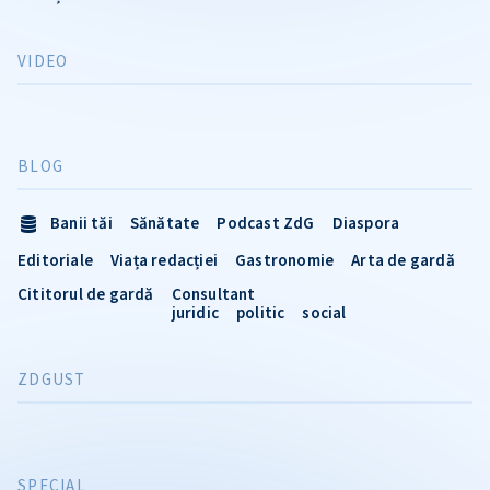
VIDEO
BLOG
Banii tăi
Sănătate
Podcast ZdG
Diaspora
Editoriale
Viața redacției
Gastronomie
Arta de gardă
Cititorul de gardă
Consultant
juridic
politic
social
ZDGUST
SPECIAL