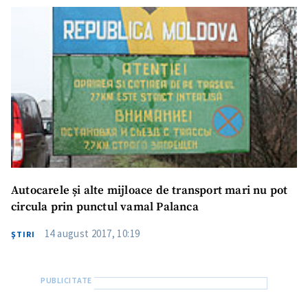
Trimite o informație
Despre ZdG
in English
на русском
Autocarele și alte mijloace de transport mari nu pot
circula prin punctul vamal Palanca
14 august 2017, 10:19
ŞTIRI