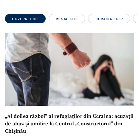
Nume
+ Numele meu
GUVERN
1903
RUSIA
1886
UCRAINA
1662
Email
+ Emailul meu
Telefon
+ Telefon personal
Am citit și sunt de
acord cu
politica de
confidențialitate
.
TRIMITE ȘTIREA
„Al doilea război” al refugiaților din Ucraina: acuzații
de abuz și umilire la Centrul „Constructorul” din
Chișinău