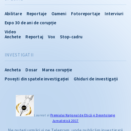
Abilitare
Reportaje
Oameni
Fotoreportaje
Interviuri
Expo 30 de ani de corupție
Video
Anchete
Reportaj
Vox
Stop-cadru
INVESTIGATII
Ancheta
Dosar
Marea corupție
Povești din spatele investigației
Ghiduri de investigații
Laureat al
Premiului Naţional de Etică și Deontologie
Jurnalistică 2017
Ne puteți urmări și pe Telegram, unde publicăm investigații