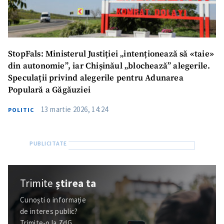
StopFals: Ministerul Justiției „intenționează să «taie»
din autonomie”, iar Chișinăul „blochează” alegerile.
Speculații privind alegerile pentru Adunarea
Populară a Găgăuziei
13 martie 2026, 14:24
POLITIC
Trimite
știrea ta
Cunoști o informație
de interes public?
Trimite-o la ZdG