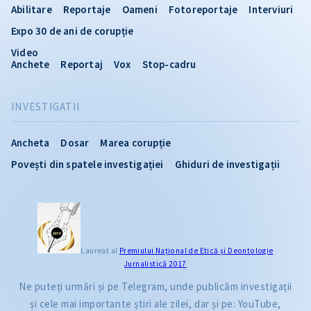
Abilitare
Reportaje
Oameni
Fotoreportaje
Interviuri
Expo 30 de ani de corupție
Video
Anchete
Reportaj
Vox
Stop-cadru
INVESTIGATII
Ancheta
Dosar
Marea corupție
Povești din spatele investigației
Ghiduri de investigații
Laureat al
Premiului Naţional de Etică și Deontologie
Jurnalistică 2017
Ne puteți urmări și pe Telegram, unde publicăm investigații
și cele mai importante știri ale zilei, dar și pe: YouTube,