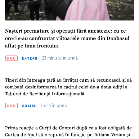
Nașteri premature și operații fără anestezie: cu ce
orori s-au confruntat viitoarele mame din Donbasul
aflat pe linia frontului
23 minute în urmă
NOU
EXTERN
Tineri din întreaga țară au învățat cum să recunoască și să
combată dezinformarea în cadrul celei de-a doua ediții a
Taberei de Reziliență Informațională
1 oră în urmă
NOU
SOCIAL
Prima reacție a Curții de Conturi după ce a fost obligată de
Curtea de Apel să o repună în funcție pe Tatiana Vozian și