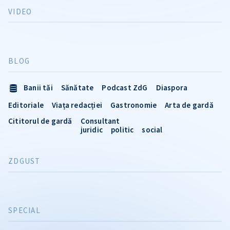
VIDEO
BLOG
Banii tăi
Sănătate
Podcast ZdG
Diaspora
Editoriale
Viața redacției
Gastronomie
Arta de gardă
Cititorul de gardă
Consultant
juridic
politic
social
ZDGUST
SPECIAL