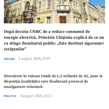
Mesajul știrei
+ Mesajul știrei
După decizia CNMC de a reduce consumul de
energie electrică, Primăria Chișinău explică de ce nu
CONTACT SURSĂ
va stinge iluminatul public: „Este destinat siguranței
Sursă anonimă
cetățenilor”
Nume
+ Numele meu
5 august 2026, 07:07
SOCIAL
Email
+ Emailul meu
Stimulente în valoare totală de 6,5 miliarde de lei, puse la
dispoziția localităților care finalizează procesul de
Telefon
+ Telefon personal
amalgamare voluntară
4 august 2026, 10:17
POLITIC
Am citit și sunt de
acord cu
politica de
confidențialitate
.