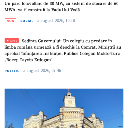
Un parc fotovoltaic de 30 MW, cu sistem de stocare de 60
MWh, va fi construit la Vadul lui Vodă
5 august 2026, 10:58
NOU
SOCIAL
Ședința Guvernului: Un colegiu cu predare în
LIVE
limba română urmează a fi deschis la Comrat. Miniștrii au
aprobat înființarea Instituției Publice Colegiul Moldo-Turc
„Recep Tayyip Erdogan”
5 august 2026, 07:46
POLITIC
ȘTIREA MEA
Titlu știre
+ Adaugă titlu
Fotografie
+ Încarcă imagine
Link media
+ Link media