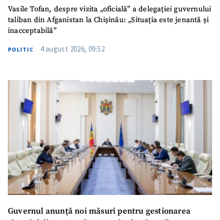
Vasile Tofan, despre vizita „oficială” a delegației guvernului
TRIMITE ȘTIREA
taliban din Afganistan la Chișinău: „Situația este jenantă și
inacceptabilă”
4 august 2026, 09:52
POLITIC
SUSȚINE
Guvernul anunță noi măsuri pentru gestionarea