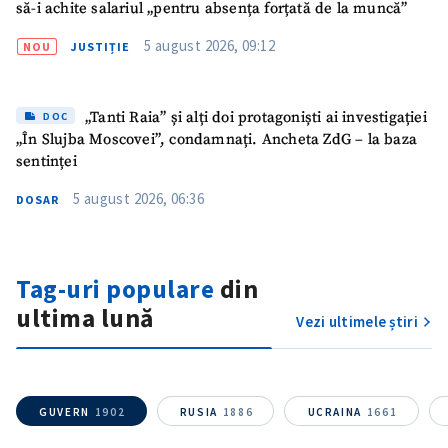
să-i achite salariul „pentru absența forțată de la muncă”
5 august 2026, 09:12
NOU
JUSTIȚIE
„Tanti Raia” și alți doi protagoniști ai investigației
DOC
„În Slujba Moscovei”, condamnați. Ancheta ZdG – la baza
sentinței
5 august 2026, 06:36
DOSAR
Trimite o informație
Despre ZdG
Tag-uri populare
din
in English
на русском
ultima lună
Vezi ultimele știri
GUVERN
1902
RUSIA
1886
UCRAINA
1661