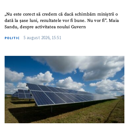
„Nu este corect să credem că dacă schimbăm miniștrii o
dată la șase luni, rezultatele vor fi bune. Nu vor fi”. Maia
Sandu, despre activitatea noului Guvern
5 august 2026, 15:51
POLITIC
ȘTIREA MEA
Titlu știre
+ Adaugă titlu
Fotografie
+ Încarcă imagine
Link media
+ Link media