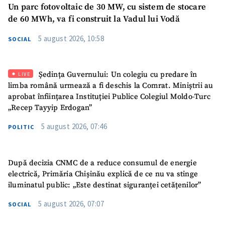
Mesajul știrei
+ Mesajul știrei
Un parc fotovoltaic de 30 MW, cu sistem de stocare
de 60 MWh, va fi construit la Vadul lui Vodă
CONTACT SURSĂ
5 august 2026, 10:58
SOCIAL
Sursă anonimă
Ședința Guvernului: Un colegiu cu predare în
LIVE
Nume
+ Numele meu
limba română urmează a fi deschis la Comrat. Miniștrii au
aprobat înființarea Instituției Publice Colegiul Moldo-Turc
Email
+ Emailul meu
„Recep Tayyip Erdogan”
5 august 2026, 07:46
POLITIC
Telefon
+ Telefon personal
Am citit și sunt de
După decizia CNMC de a reduce consumul de energie
acord cu
politica de
electrică, Primăria Chișinău explică de ce nu va stinge
confidențialitate
.
iluminatul public: „Este destinat siguranței cetățenilor”
TRIMITE ȘTIREA
5 august 2026, 07:07
SOCIAL