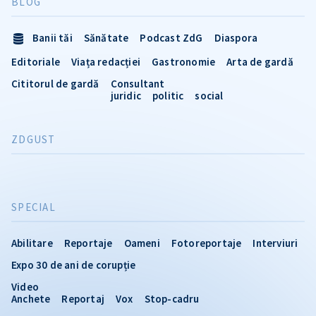
BLOG
Banii tăi
Sănătate
Podcast ZdG
Diaspora
Editoriale
Viața redacției
Gastronomie
Arta de gardă
Cititorul de gardă
Consultant
juridic
politic
social
ZDGUST
SPECIAL
Abilitare
Reportaje
Oameni
Fotoreportaje
Interviuri
Expo 30 de ani de corupție
Video
Anchete
Reportaj
Vox
Stop-cadru