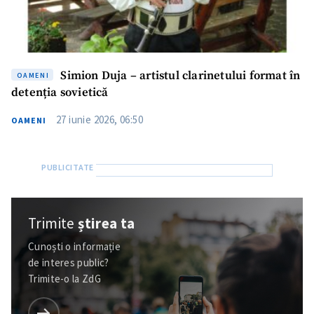
Simion Duja – artistul clarinetului format în
OAMENI
detenția sovietică
27 iunie 2026, 06:50
OAMENI
Trimite
știrea ta
Cunoști o informație
de interes public?
Trimite-o la ZdG