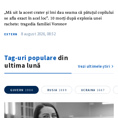
„Mă uit la acest crater și îmi dau seama că pătuțul copilului
se afla exact în acel loc”. 10 morți după explozia unei
rachete: tragedia familiei Voronov
8 august 2026, 08:52
EXTERN
Tag-uri populare
din
Trimite o informație
Despre ZdG
in English
на русском
ultima lună
Vezi ultimele știri
GUVERN
1904
RUSIA
1889
UCRAINA
1667