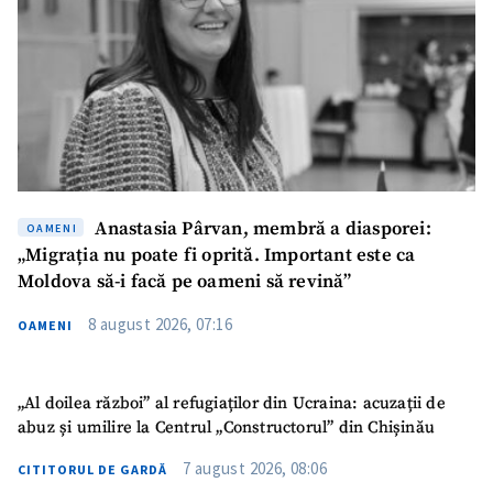
Anastasia Pârvan, membră a diasporei:
OAMENI
„Migrația nu poate fi oprită. Important este ca
Moldova să-i facă pe oameni să revină”
8 august 2026, 07:16
OAMENI
„Al doilea război” al refugiaților din Ucraina: acuzații de
abuz și umilire la Centrul „Constructorul” din Chișinău
7 august 2026, 08:06
CITITORUL DE GARDĂ