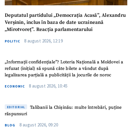
Deputatul partidului „Democrația Acasă”, Alexandru
Verșinin, inclus în baza de date ucraineană
„Mirotvoreț”. Reacția parlamentarului
8 august 2026, 12:19
POLITIC
„Informații confidențiale”? Loteria Națională a Moldovei a
refuzat (inițial) să spună câte bilete a vândut după
legalizarea parțială a publicității la jocurile de noroc
8 august 2026, 10:45
ECONOMIC
Talibanii la Chișinău: multe întrebări, puține
EDITORIAL
răspunsuri
8 august 2026, 09:20
BLOG