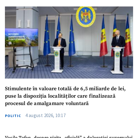
SUSȚINE
Stimulente în valoare totală de 6,5 miliarde de lei,
puse la dispoziția localităților care finalizează
procesul de amalgamare voluntară
4 august 2026, 10:17
POLITIC
Vasile Tofan, despre vizita „oficială” a delegației guvernului