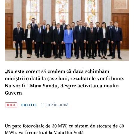
„Nu este corect să credem că dacă schimbăm
miniștrii o dată la șase luni, rezultatele vor fi bune.
ȘTIREA MEA
Nu vor fi”. Maia Sandu, despre activitatea noului
Titlu știre
+ Adaugă titlu
Guvern
11 ore în urmă
NOU
POLITIC
Fotografie
+ Încarcă imagine
Un parc fotovoltaic de 30 MW, cu sistem de stocare de 60
Link media
+ Link media
MWh, va fi construit la Vadul lui Vodă