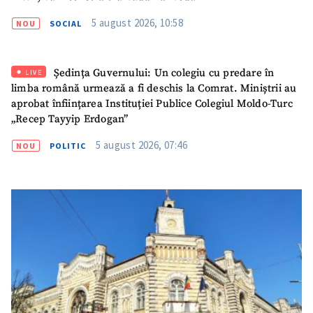
5 august 2026, 10:58
NOU
SOCIAL
Mesajul știrei
+ Mesajul știrei
Ședința Guvernului: Un colegiu cu predare în
LIVE
limba română urmează a fi deschis la Comrat. Miniștrii au
CONTACT SURSĂ
aprobat înființarea Instituției Publice Colegiul Moldo-Turc
„Recep Tayyip Erdogan”
Sursă anonimă
5 august 2026, 07:46
NOU
POLITIC
Nume
+ Numele meu
Email
+ Emailul meu
Telefon
+ Telefon personal
Am citit și sunt de
acord cu
politica de
confidențialitate
.