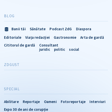
BLOG
Banii tăi
Sănătate
Podcast ZdG
Diaspora
Editoriale
Viața redacției
Gastronomie
Arta de gardă
Cititorul de gardă
Consultant
juridic
politic
social
ZDGUST
SPECIAL
Abilitare
Reportaje
Oameni
Fotoreportaje
Interviuri
Expo 30 de ani de corupție