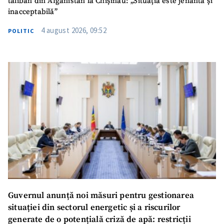
taliban din Afganistan la Chișinău: „Situația este jenantă și
inacceptabilă”
4 august 2026, 09:52
POLITIC
Guvernul anunță noi măsuri pentru gestionarea
situației din sectorul energetic și a riscurilor
generate de o potențială criză de apă: restricții