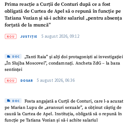
Prima reacție a Curții de Conturi după ce a fost
obligată de Curtea de Apel să o repună în funcție pe
Tatiana Vozian și să-i achite salariul „pentru absența
Trimite o informație
Despre ZdG
forțată de la muncă”
in English
на русском
5 august 2026, 09:12
NOU
JUSTIȚIE
„Tanti Raia” și alți doi protagoniști ai investigației
DOC
„În Slujba Moscovei”, condamnați. Ancheta ZdG – la baza
sentinței
5 august 2026, 06:36
NOU
DOSAR
Fosta angajată a Curții de Conturi, care l-a acuzat
DOC
pe Marian Lupu de „avansuri sexuale”, a obținut câștig de
cauză la Curtea de Apel. Instituția, obligată să o repună în
funcție pe Tatiana Vozian și să-i achite salariul