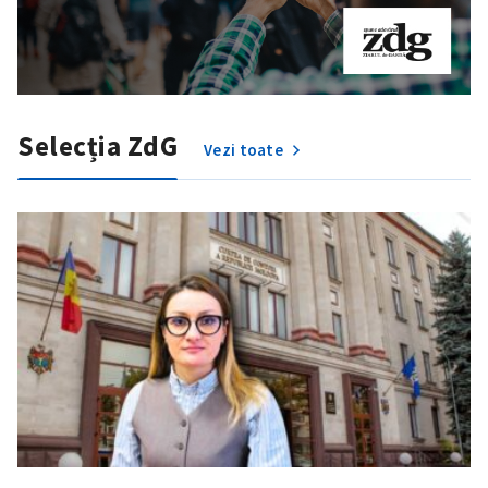
Selecția ZdG
Vezi toate