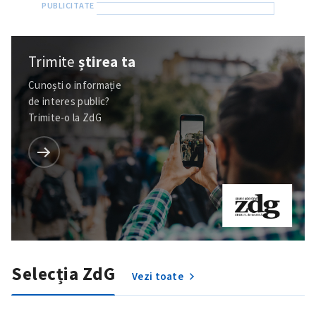
Trimite
știrea ta
Cunoști o informație
de interes public?
Trimite-o la ZdG
Selecția ZdG
Vezi toate