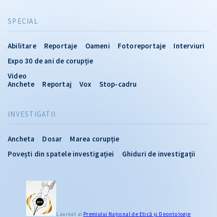
SPECIAL
Abilitare
Reportaje
Oameni
Fotoreportaje
Interviuri
Expo 30 de ani de corupție
Video
Anchete
Reportaj
Vox
Stop-cadru
INVESTIGATII
Ancheta
Dosar
Marea corupție
Povești din spatele investigației
Ghiduri de investigații
Laureat al
Premiului Naţional de Etică și Deontologie