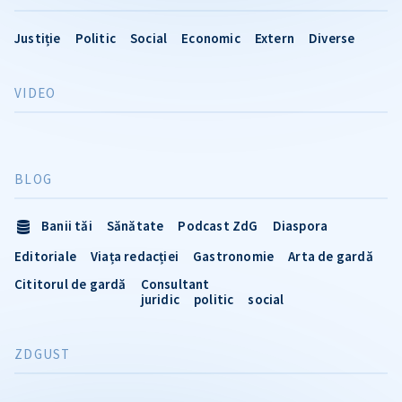
Justiție
Politic
Social
Economic
Extern
Diverse
VIDEO
BLOG
Banii tăi
Sănătate
Podcast ZdG
Diaspora
Editoriale
Viața redacției
Gastronomie
Arta de gardă
Cititorul de gardă
Consultant
juridic
politic
social
ZDGUST