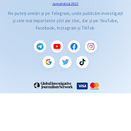
Jurnalistică 2017
Ne puteți urmări și pe Telegram, unde publicăm investigații
și cele mai importante știri ale zilei, dar și pe: YouTube,
Facebook, Instagram și TikTok.
CITEȘTE
Citește articolul
ZdG este membru al rețelei globale a jurnaliștilor de investigație (GIJN).
2004—2026 © Ziarul de Gardă.
Toate drepturile rezervate.
Dezvoltat de
SENSMEDIA