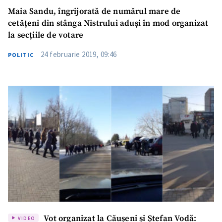
Maia Sandu, îngrijorată de numărul mare de
cetățeni din stânga Nistrului aduși în mod organizat
la secțiile de votare
24 februarie 2019, 09:46
POLITIC
Vot organizat la Căușeni și Ștefan Vodă:
VIDEO