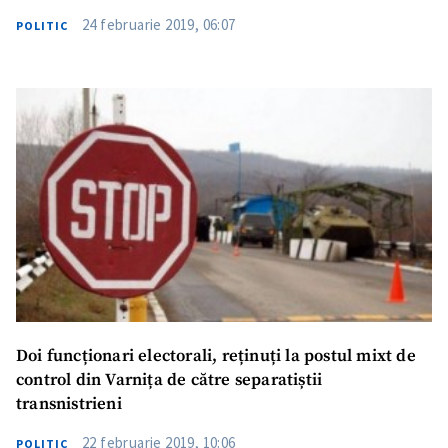
24 februarie 2019, 06:07
POLITIC
Doi funcționari electorali, reținuți la postul mixt de
control din Varnița de către separatiștii
transnistrieni
22 februarie 2019, 10:06
POLITIC