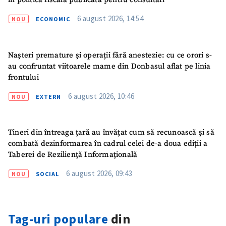
6 august 2026, 14:54
NOU
ECONOMIC
Nașteri premature și operații fără anestezie: cu ce orori s-
ȘTIREA MEA
au confruntat viitoarele mame din Donbasul aflat pe linia
Titlu știre
+ Adaugă titlu
frontului
6 august 2026, 10:46
NOU
EXTERN
Fotografie
+ Încarcă imagine
Tineri din întreaga țară au învățat cum să recunoască și să
Link media
+ Link media
combată dezinformarea în cadrul celei de-a doua ediții a
Taberei de Reziliență Informațională
6 august 2026, 09:43
NOU
SOCIAL
Mesajul știrei
+ Mesajul știrei
Tag-uri populare
din
CONTACT SURSĂ