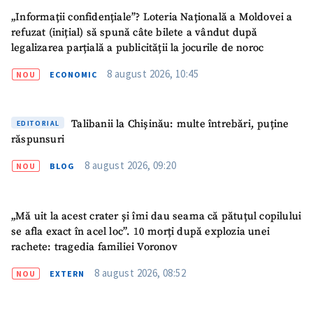
acord cu
politica de
„Informații confidențiale”? Loteria Națională a Moldovei a
confidențialitate
.
refuzat (inițial) să spună câte bilete a vândut după
legalizarea parțială a publicității la jocurile de noroc
TRIMITE ȘTIREA
8 august 2026, 10:45
NOU
ECONOMIC
Talibanii la Chișinău: multe întrebări, puține
EDITORIAL
răspunsuri
8 august 2026, 09:20
NOU
BLOG
„Mă uit la acest crater și îmi dau seama că pătuțul copilului
se afla exact în acel loc”. 10 morți după explozia unei
rachete: tragedia familiei Voronov
8 august 2026, 08:52
NOU
EXTERN