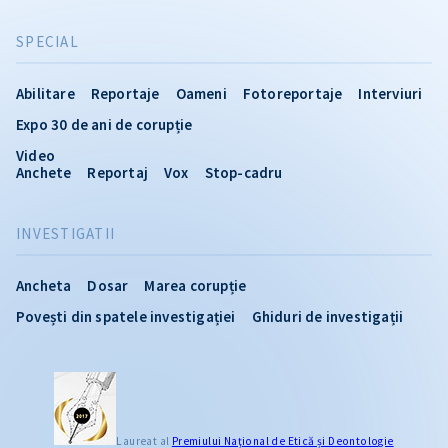
SPECIAL
Abilitare
Reportaje
Oameni
Fotoreportaje
Interviuri
Expo 30 de ani de corupție
Video
Anchete
Reportaj
Vox
Stop-cadru
INVESTIGATII
Ancheta
Dosar
Marea corupție
Povești din spatele investigației
Ghiduri de investigații
Laureat al
Premiului Naţional de Etică și Deontologie