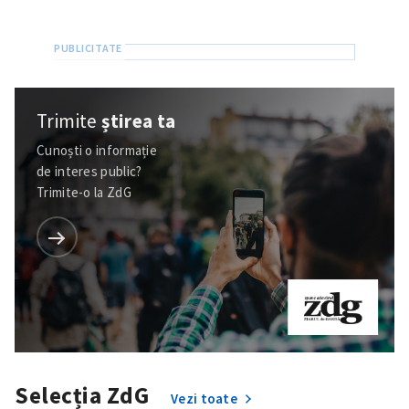
Trimite
știrea ta
Cunoști o informație
de interes public?
Trimite-o la ZdG
ȘTIREA MEA
Titlu știre
+ Adaugă titlu
Selecția ZdG
Fotografie
+ Încarcă imagine
Vezi toate