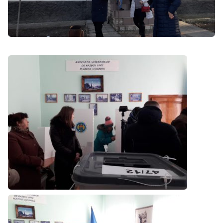
Trimite o informație
Despre ZdG
in English
на русском