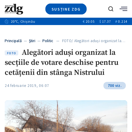
SUSȚINE ZDG
Caută
+2
20
°C
, Chișinău
€
20.05
$
17.37
₽
0.214
Ştiri
+6
+3
Investigatii
Banii tăi
+2
Principală
—
Ştiri
—
Politic
— FOTO/ Alegători aduși organizat la…
Video
+1
+1
Alegători aduși organizat la
Special
FOTO
secțiile de votare deschise pentru
Blog
+2
ZdGust
cetățenii din stânga Nistrului
+1
24 februarie 2019, 06:07
700 viz.