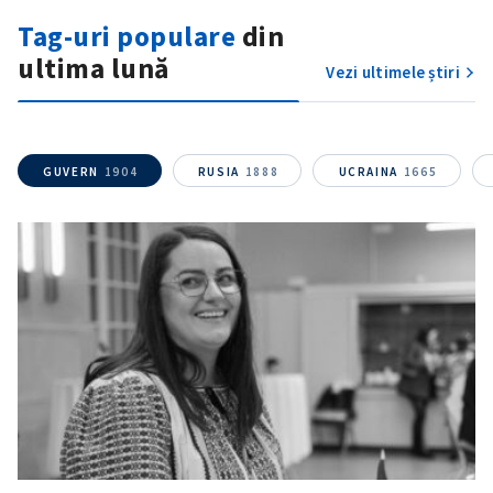
Tag-uri populare
din
ultima lună
Vezi ultimele știri
GUVERN
1904
RUSIA
1888
UCRAINA
1665
SUSȚINE