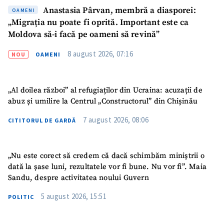
Anastasia Pârvan, membră a diasporei:
OAMENI
„Migrația nu poate fi oprită. Important este ca
Moldova să-i facă pe oameni să revină”
8 august 2026, 07:16
NOU
OAMENI
„Al doilea război” al refugiaților din Ucraina: acuzații de
abuz și umilire la Centrul „Constructorul” din Chișinău
7 august 2026, 08:06
CITITORUL DE GARDĂ
„Nu este corect să credem că dacă schimbăm miniștrii o
dată la șase luni, rezultatele vor fi bune. Nu vor fi”. Maia
Sandu, despre activitatea noului Guvern
5 august 2026, 15:51
POLITIC