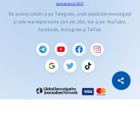
Jurnalistică 2017
Ne puteți urmări și pe Telegram, unde publicăm investigații
și cele mai importante știri ale zilei, dar și pe: YouTube,
Facebook, Instagram și TikTok.
CITEȘTE
Citește articolul
Copiază Link
ZdG este membru al rețelei globale a jurnaliștilor de investigație (GIJN).
2004—2026 © Ziarul de Gardă.
Toate drepturile rezervate.
Dezvoltat de
SENSMEDIA