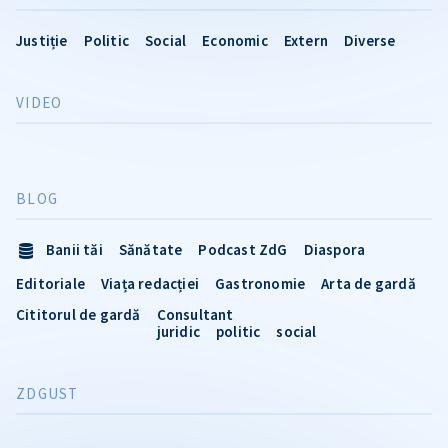
Justiție
Politic
Social
Economic
Extern
Diverse
VIDEO
BLOG
Banii tăi
Sănătate
Podcast ZdG
Diaspora
Editoriale
Viața redacției
Gastronomie
Arta de gardă
Cititorul de gardă
Consultant
juridic
politic
social
ZDGUST