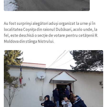
Au fost surprinși alegători aduși organizat la urne și în
localitatea Coșnița din raionul Dubăsari, acolo unde, la
fel, este deschisă o secție de votare pentru cetățenii R.
Moldova din stânga Nistrului.