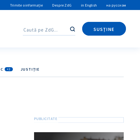
Trimite o informație
Despre ZdG
in English
на русском
SUSȚINE
Caută
Caută
IC
JUSTIȚIE
+3