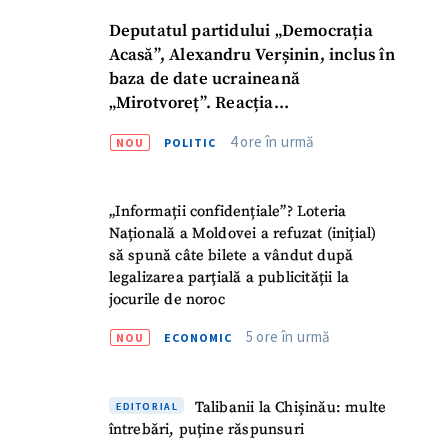
Deputatul partidului „Democrația
Acasă”, Alexandru Verșinin, inclus în
baza de date ucraineană
„Mirotvoreț”. Reacția
parlamentarului
4 ore în urmă
NOU
POLITIC
„Informații confidențiale”? Loteria
Națională a Moldovei a refuzat (inițial)
să spună câte bilete a vândut după
legalizarea parțială a publicității la
jocurile de noroc
5 ore în urmă
NOU
ECONOMIC
Talibanii la Chișinău: multe
EDITORIAL
întrebări, puține răspunsuri