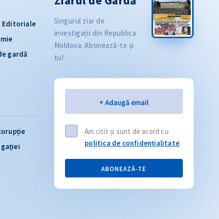
Ziarul de Gardă
Singurul ziar de
Editoriale
investigații din Republica
omie
Moldova. Abonează-te și
 de gardă
tu!
Email
+ Adaugă email
corupție
Am citit și sunt de acord cu
politica de confidențialitate
.
igației
ABONEAZĂ-TE