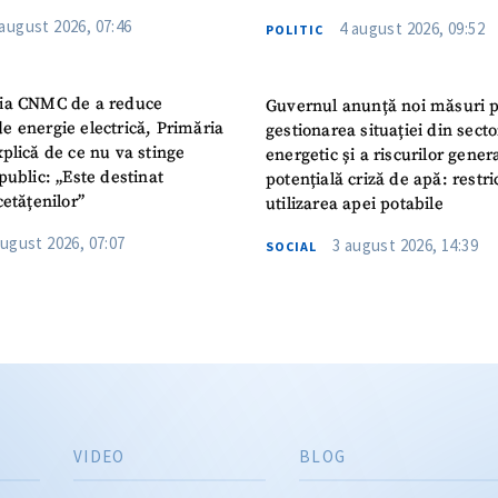
 august 2026, 07:46
4 august 2026, 09:52
POLITIC
ia CNMC de a reduce
Guvernul anunță noi măsuri 
e energie electrică, Primăria
gestionarea situației din secto
plică de ce nu va stinge
energetic și a riscurilor gener
public: „Este destinat
potențială criză de apă: restric
cetățenilor”
utilizarea apei potabile
august 2026, 07:07
3 august 2026, 14:39
SOCIAL
VIDEO
BLOG