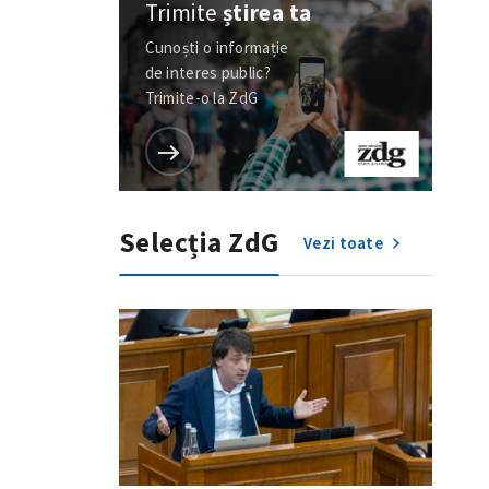
Trimite
știrea ta
Cunoști o informație
de interes public?
Trimite-o la ZdG
Selecția ZdG
Vezi toate