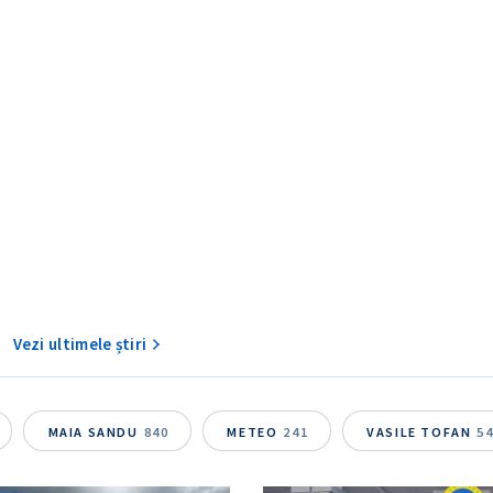
CONTACT SURSĂ
Sursă anonimă
+ Adaugă titlu
Nume
+ Numele 
Vezi ultimele știri
+ Încarcă imagine
Email
+ Emailul 
+ Link media
MAIA SANDU
840
METEO
241
VASILE TOFAN
5
Telefon
+ Telefon pe