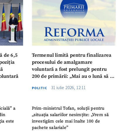
ord cu
politica de
IREA
ă de 6,5
Termenul limită pentru finalizarea
poziția
procesului de amalgamare
ză
voluntară a fost prelungit pentru
oluntară
200 de primării: „Mai au o lună să se
așeze la masă, să ia o decizie finală”
31 iulie 2026, 12:11
POLITIC
icială” a
Prim-ministrul Tofan, soluții pentru
din
„situația salariilor nesimțite: „Vrem să
ția este
investigăm cele mai înalte 100 de
pachete salariale”