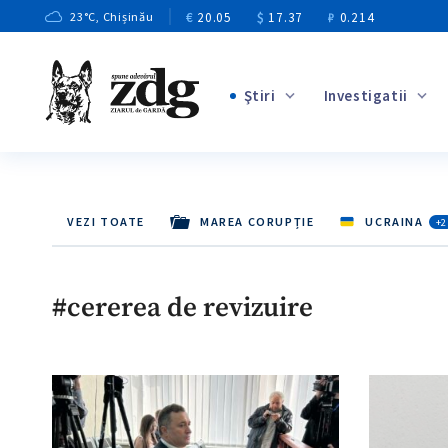
€
20.05
$
17.37
₽
0.214
23
°C
, Chișinău
Ştiri
Investigatii
+2
+6
VEZI TOATE
MAREA CORUPȚIE
UCRAINA
+2
+3
+5
#cererea de revizuire