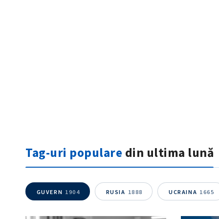
ȘTIREA MEA
Titlu știre
Tag-uri populare
din ultima lună
Fotografie
Link media
GUVERN
1904
RUSIA
1888
UCRAINA
1665