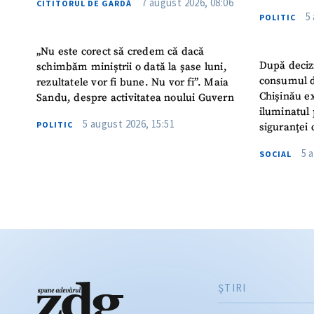
7 august 2026, 08:06
CITITORUL DE GARDĂ
5
POLITIC
„Nu este corect să credem că dacă
După deciz
schimbăm miniștrii o dată la șase luni,
consumul d
rezultatele vor fi bune. Nu vor fi”. Maia
Chișinău ex
Sandu, despre activitatea noului Guvern
iluminatul 
5 august 2026, 15:51
POLITIC
siguranței 
5 
SOCIAL
ŞTIRI