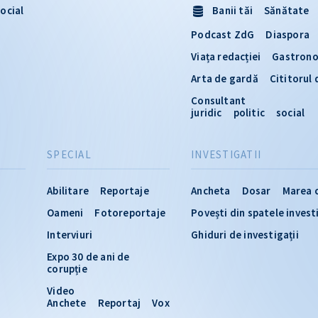
ocial
Banii tăi
Sănătate
Podcast ZdG
Diaspora
Viața redacției
Gastron
Arta de gardă
Cititorul
Consultant
juridic
politic
social
SPECIAL
INVESTIGATII
Abilitare
Reportaje
Ancheta
Dosar
Marea 
Oameni
Fotoreportaje
Povești din spatele invest
Interviuri
Ghiduri de investigații
Expo 30 de ani de
corupție
Video
Anchete
Reportaj
Vox