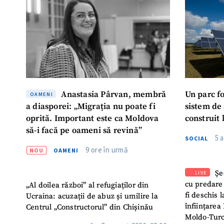
Mesajul știrei
Anastasia Pârvan, membră
Un parc f
OAMENI
a diasporei: „Migrația nu poate fi
sistem de
oprită. Important este ca Moldova
construit 
să-i facă pe oameni să revină”
5 
SOCIAL
9 ore în urmă
NOU
OAMENI
Șe
LIVE
cu predare
„Al doilea război” al refugiaților din
fi deschis 
Ucraina: acuzații de abuz și umilire la
înființarea 
Centrul „Constructorul” din Chișinău
Moldo-Turc