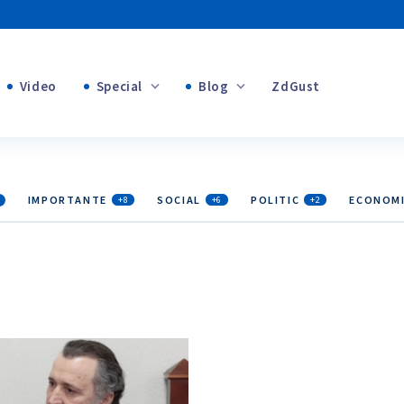
Video
Special
Blog
ZdGust
Banii tăi
+1
+1
IMPORTANTE
SOCIAL
POLITIC
ECONOM
+8
+6
+2
+2
+1