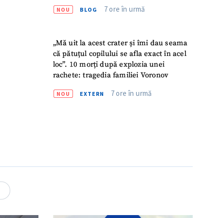
7 ore în urmă
NOU
BLOG
„Mă uit la acest crater și îmi dau seama
că pătuțul copilului se afla exact în acel
loc”. 10 morți după explozia unei
rachete: tragedia familiei Voronov
7 ore în urmă
NOU
EXTERN
meu
meu
4
rsonal