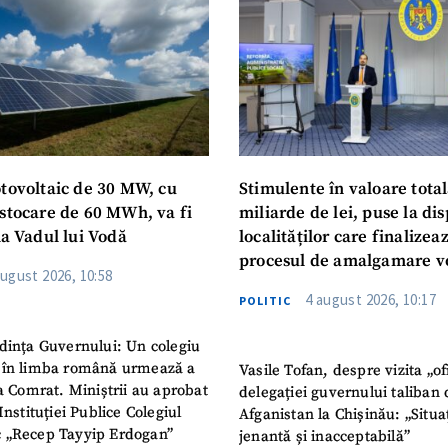
Am citit și sunt de ac
+ Mesajul știrei
confidențialitate
.
TRIMITE ȘT
otovoltaic de 30 MW, cu
Stimulente în valoare total
 stocare de 60 MWh, va fi
miliarde de lei, puse la dis
la Vadul lui Vodă
localităților care finalizea
procesul de amalgamare v
august 2026, 10:58
4 august 2026, 10:17
POLITIC
dința Guvernului: Un colegiu
 în limba română urmează a
Vasile Tofan, despre vizita „of
la Comrat. Miniștrii au aprobat
delegației guvernului taliban 
Instituției Publice Colegiul
Afganistan la Chișinău: „Situa
 „Recep Tayyip Erdogan”
jenantă și inacceptabilă”