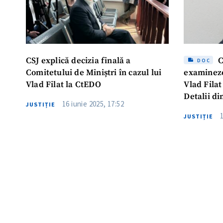
CSJ explică decizia finală a
C
DOC
Comitetului de Miniștri în cazul lui
examineze
Vlad Filat la CtEDO
Vlad Fila
Detalii di
16 iunie 2025, 17:52
JUSTIȚIE
judecător
JUSTIȚIE