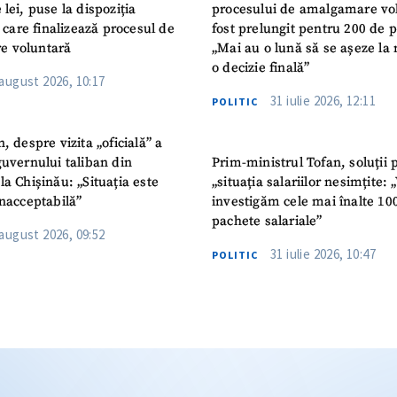
 lei, puse la dispoziția
procesului de amalgamare vo
or care finalizează procesul de
fost prelungit pentru 200 de p
e voluntară
„Mai au o lună să se așeze la 
o decizie finală”
 august 2026, 10:17
31 iulie 2026, 12:11
POLITIC
n, despre vizita „oficială” a
guvernului taliban din
Prim-ministrul Tofan, soluții 
la Chișinău: „Situația este
„situația salariilor nesimțite:
inacceptabilă”
investigăm cele mai înalte 10
pachete salariale”
 august 2026, 09:52
31 iulie 2026, 10:47
POLITIC