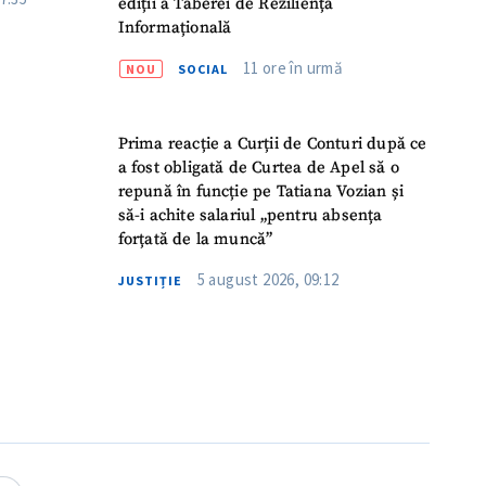
ediții a Taberei de Reziliență
Informațională
11 ore în urmă
NOU
SOCIAL
Prima reacție a Curții de Conturi după ce
a fost obligată de Curtea de Apel să o
repună în funcție pe Tatiana Vozian și
să-i achite salariul „pentru absența
forțată de la muncă”
5 august 2026, 09:12
JUSTIȚIE
meu
meu