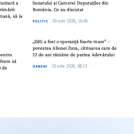
luntară a
Senatului și Camerei Deputaților din
rimării:
România. Ce au discutat
masă, să ia
30 iulie 2026, 16:06
POLITIC
„ZdG a fost o speranță foarte mare” –
povestea Alionei Zuza, cititoarea care de
pentru
22 de ani rămâne de partea Adevărului
 „Vrem să
30 iulie 2026, 08:13
OAMENI
0 de