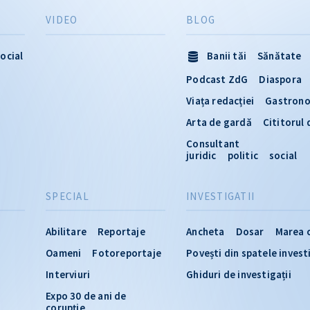
VIDEO
BLOG
ocial
Banii tăi
Sănătate
Podcast ZdG
Diaspora
Viața redacției
Gastron
Arta de gardă
Cititorul
Consultant
juridic
politic
social
SPECIAL
INVESTIGATII
Abilitare
Reportaje
Ancheta
Dosar
Marea 
Oameni
Fotoreportaje
Povești din spatele invest
Interviuri
Ghiduri de investigații
Expo 30 de ani de
corupție