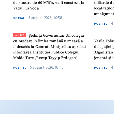
de stocare de 60 MWh, va fi construit la
miliarde de
Vadul lui Vodă
localitățil
amalgamar
5 august 2026, 10:58
SOCIAL
4
POLITIC
Ședința Guvernului: Un colegiu
LIVE
cu predare în limba română urmează a
Vasile Tofa
fi deschis la Comrat. Miniștrii au aprobat
delegației 
înființarea Instituției Publice Colegiul
Afganistan 
Moldo-Turc „Recep Tayyip Erdogan”
jenantă și 
5 august 2026, 07:46
4
POLITIC
POLITIC