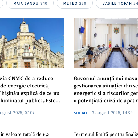
Telefon
+ Telefon pe
MAIA SANDU
840
METEO
239
VASILE TOFAN
5
Am citit și sunt de ac
+ Mesajul știrei
confidențialitate
.
TRIMITE ȘT
zia CNMC de a reduce
Guvernul anunță noi măsu
de energie electrică,
gestionarea situației din s
Chișinău explică de ce nu
energetic și a riscurilor g
iluminatul public: „Este
o potențială criză de apă: r
iguranței cetățenilor”
privind utilizarea apei pot
august 2026, 07:07
3 august 2026, 14:39
SOCIAL
în valoare totală de 6,5
Termenul limită pentru finali