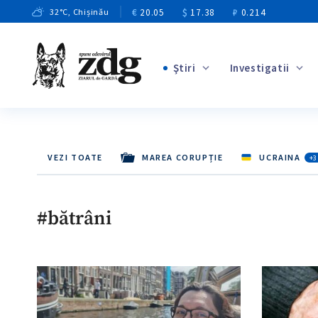
€
20.05
$
17.38
₽
0.214
32
°C
, Chișinău
Ştiri
Investigatii
+4
+1
+12
VEZI TOATE
MAREA CORUPȚIE
UCRAINA
+3
+8
+5
#bătrâni