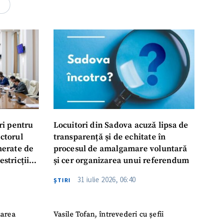
rsonal
4
ord cu
politica de
IREA
ri pentru
Locuitori din Sadova acuză lipsa de
ectorul
transparență și de echitate în
enerate de
procesul de amalgamare voluntară
estricții
și cer organizarea unui referendum
abile
31 iulie 2026, 06:40
ŞTIRI
zarea
Vasile Tofan, întrevederi cu șefii