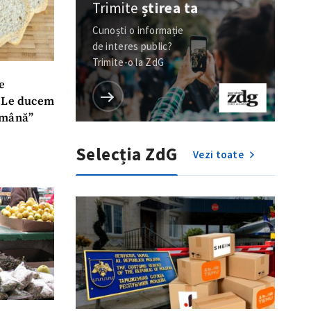
Trimite
știrea ta
Cunoști o informație
de interes public?
Trimite-o la ZdG
e
. Le ducem
ămână”
Selecția ZdG
Vezi toate