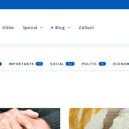
Video
Special
Blog
ZdGust
Banii tăi
IMPORTANTE
SOCIAL
POLITIC
ECONOM
+5
+12
+1
+1