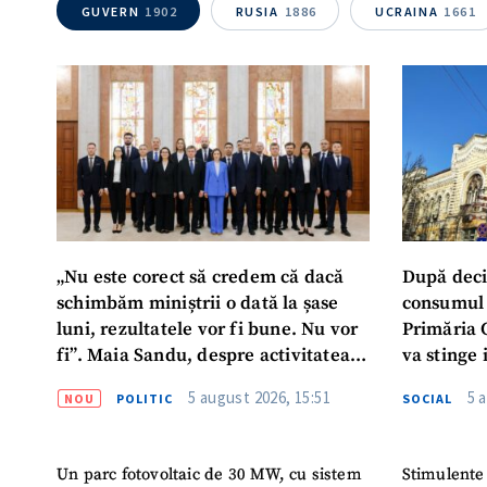
GUVERN
1902
RUSIA
1886
UCRAINA
1661
Mesajul știrei
„Nu este corect să credem că dacă
După deci
schimbăm miniștrii o dată la șase
consumul 
luni, rezultatele vor fi bune. Nu vor
Primăria 
fi”. Maia Sandu, despre activitatea
va stinge 
noului Guvern
destinat s
5 august 2026, 15:51
5 
NOU
POLITIC
SOCIAL
Un parc fotovoltaic de 30 MW, cu sistem
Stimulente 