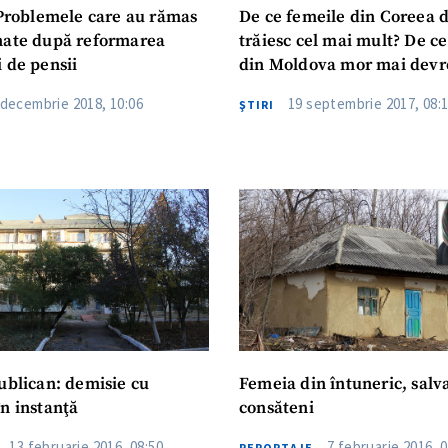
roblemele care au rămas
De ce femeile din Coreea 
nate după reformarea
trăiesc cel mai mult? De ce
 de pensii
din Moldova mor mai dev
 decembrie 2018, 10:06
19 septembrie 2017, 08:
ŞTIRI
an: demisie cu
Femeia din întuneric, salvată de
lângere în instanţă
consăteni
13 februarie 2016, 08:50
7 februarie 2016, 0
REPORTAJE