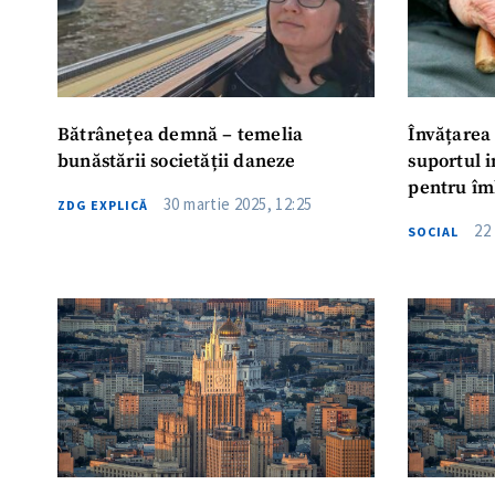
Bătrânețea demnă – temelia
Învățarea 
bunăstării societății daneze
suportul 
pentru îm
30 martie 2025, 12:25
ZDG EXPLICĂ
22
SOCIAL