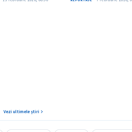
CONTACT SURSĂ
Sursă anonimă
+ Adaugă titlu
Nume
+ Numele 
+ Încarcă imagine
Vezi ultimele știri
Email
+ Emailul 
+ Link media