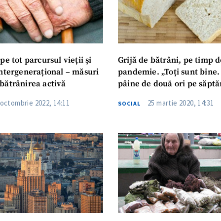
pe tot parcursul vieții și
Grijă de bătrâni, pe timp d
intergenerațional – măsuri
pandemie. „Toți sunt bine
bătrânirea activă
pâine de două ori pe săpt
 octombrie 2022, 14:11
25 martie 2020, 14:31
SOCIAL