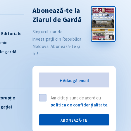
Abonează-te la
Ziarul de Gardă
Singurul ziar de
Editoriale
investigații din Republica
omie
Moldova. Abonează-te și
 de gardă
tu!
Email
+ Adaugă email
corupție
Am citit și sunt de acord cu
politica de confidențialitate
.
igației
ABONEAZĂ-TE