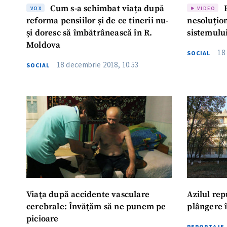
Cum s-a schimbat viața după
P
VOX
VIDEO
reforma pensiilor și de ce tinerii nu-
nesoluțio
și doresc să îmbătrânească în R.
sistemului
Moldova
18
SOCIAL
18 decembrie 2018, 10:53
SOCIAL
Viaţa după accidente vasculare
Azilul republic
cerebrale: Învăţăm să ne punem pe
p
picioare
REPORTAJE