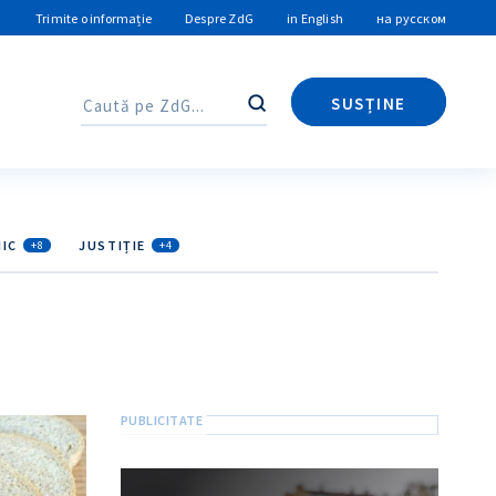
Trimite o informație
Despre ZdG
in English
на русском
SUSȚINE
Caută
Caută
IC
JUSTIȚIE
+8
+4