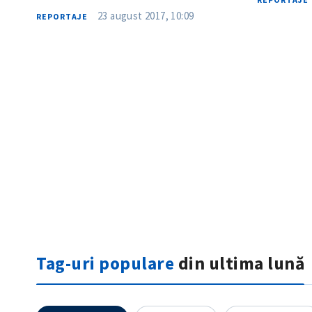
23 august 2017, 10:09
REPORTAJE
ȘTIREA MEA
Titlu știre
Fotografie
Tag-uri populare
din ultima lună
Link media