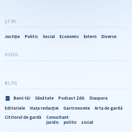
ŞTIRI
Justiție
Politic
Social
Economic
Extern
Diverse
VIDEO
BLOG
Banii tăi
Sănătate
Podcast ZdG
Diaspora
Editoriale
Viața redacției
Gastronomie
Arta de gardă
Cititorul de gardă
Consultant
juridic
politic
social