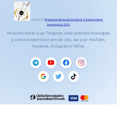
Laureat al
Premiului Naţional de Etică și Deontologie
Jurnalistică 2017
Ne puteți urmări și pe Telegram, unde publicăm investigații
și cele mai importante știri ale zilei, dar și pe: YouTube,
Facebook, Instagram și TikTok.
CITEȘTE
Citește articolul
ZdG este membru al rețelei globale a jurnaliștilor de investigație (GIJN).