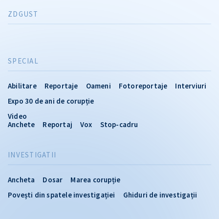
ZDGUST
SPECIAL
Abilitare
Reportaje
Oameni
Fotoreportaje
Interviuri
Expo 30 de ani de corupție
Video
Anchete
Reportaj
Vox
Stop-cadru
INVESTIGATII
Ancheta
Dosar
Marea corupție
Povești din spatele investigației
Ghiduri de investigații