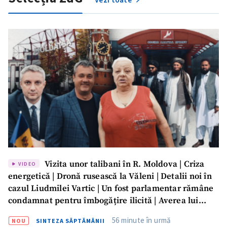
CONTACT SURSĂ
Sursă anonimă
Nume
+ Numele meu
Email
+ Emailul meu
Telefon
+ Telefon personal
Am citit și sunt de
acord cu
politica de
confidențialitate
.
Vizita unor talibani în R. Moldova | Criza
VIDEO
TRIMITE ȘTIREA
energetică | Dronă rusească la Văleni | Detalii noi în
cazul Liudmilei Vartic | Un fost parlamentar rămâne
condamnat pentru îmbogățire ilicită | Averea lui
Dumitru Vangheli, sub lupa ANI | SĂPTĂMÂNA DE
56 minute în urmă
NOU
SINTEZA SĂPTĂMÂNII
GARDĂ