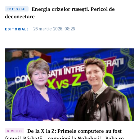
Energia crizelor rusești. Pericol de
EDITORIAL
deconectare
26 martie 2026, 08:26
EDITORIALE
De la X la Z: Primele computere au fost
VIDEO
femei | Bărbații – campioni la Nobeluri | „Baba se