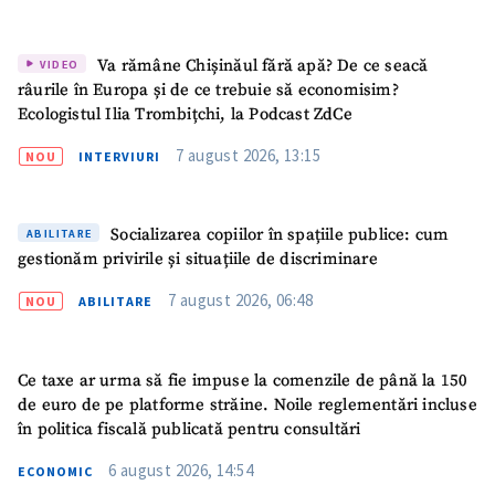
Va rămâne Chișinăul fără apă? De ce seacă
VIDEO
râurile în Europa și de ce trebuie să economisim?
Ecologistul Ilia Trombițchi, la Podcast ZdCe
7 august 2026, 13:15
NOU
INTERVIURI
Socializarea copiilor în spațiile publice: cum
ABILITARE
gestionăm privirile și situațiile de discriminare
7 august 2026, 06:48
NOU
ABILITARE
Ce taxe ar urma să fie impuse la comenzile de până la 150
de euro de pe platforme străine. Noile reglementări incluse
în politica fiscală publicată pentru consultări
6 august 2026, 14:54
ECONOMIC