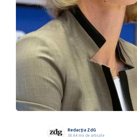
Redacția ZdG
38.64 mii de articole