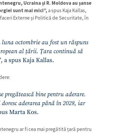
ntenegru, Ucraina și R. Moldova au șanse
orgiei sunt mai mici”,
a spus Kaja Kallas,
aceri Externe și Politică de Securitate, în
n luna octombrie au fost un răspuns
uropean al țării. Țara continuă să
”
, a spus Kaja Kallas.
dere:
 se pregătească bine pentru aderare.
CONTACT SURSĂ
 doresc aderarea până în 2028, iar
Sursă anonimă
+ Adaugă titlu
spus Marta Kos.
Nume
+ Numele 
+ Încarcă imagine
tenegru ar fi cea mai pregătită țară pentru