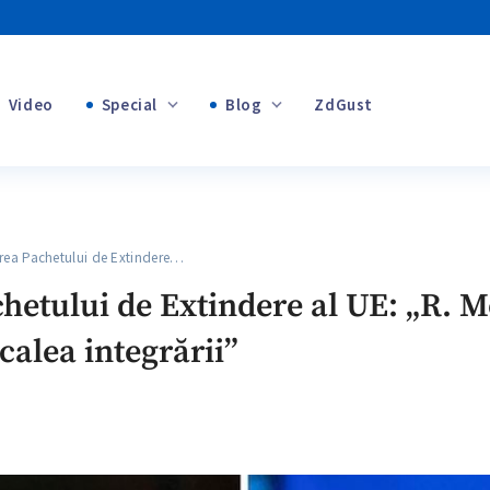
Video
Special
Blog
ZdGust
+1
Banii tăi
+1
a Pachetului de Extindere…
+1
etului de Extindere al UE: „R. M
alea integrării”
+1