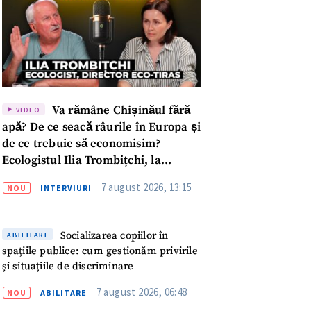
Va rămâne Chișinăul fără
VIDEO
apă? De ce seacă râurile în Europa și
de ce trebuie să economisim?
Ecologistul Ilia Trombițchi, la
Podcast ZdCe
7 august 2026, 13:15
NOU
INTERVIURI
Socializarea copiilor în
ABILITARE
spațiile publice: cum gestionăm privirile
și situațiile de discriminare
meu
7 august 2026, 06:48
NOU
ABILITARE