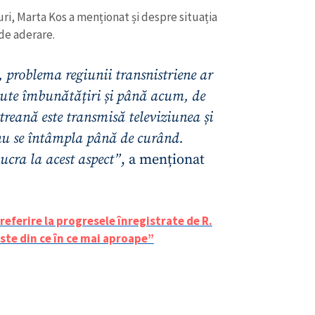
uri, Marta Kos a menționat și despre situația
 de aderare.
 problema regiunii transnistriene ar
ăcute îmbunătățiri și până acum, de
treană este transmisă televiziunea și
 nu se întâmpla până de curând.
cra la acest aspect”
, a menționat
eferire la progresele înregistrate de R.
ste din ce în ce mai aproape”