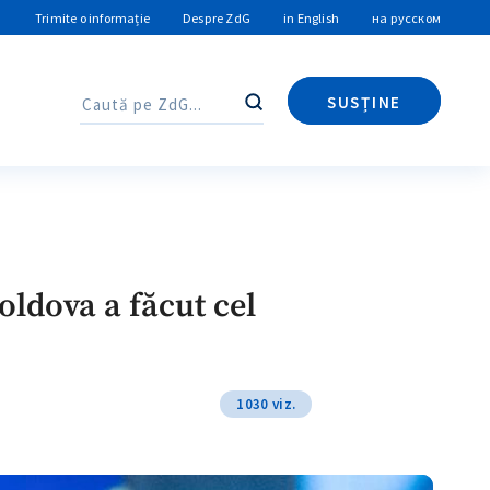
Trimite o informație
Despre ZdG
in English
на русском
SUSȚINE
Caută
Caută
oldova a făcut cel
1030 viz.