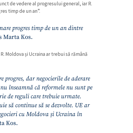
Email
+ Emailul 
nct de vedere al progresului general, iar R.
+ Link media
res timp de un an”.
Telefon
+ Telefon pe
mare progres timp de un an dintre
Am citit și sunt de ac
+ Mesajul știrei
us Marta Kos.
confidențialitate
.
TRIMITE ȘT
R. Moldova și Ucraina ar trebui să rămână
 progres, dar negocierile de aderare
 nu înseamnă că reformele nu sunt pe
ie de reguli care trebuie urmate.
uie să continue să se dezvolte. UE ar
negocieri cu Moldova și Ucraina în
ta Kos.