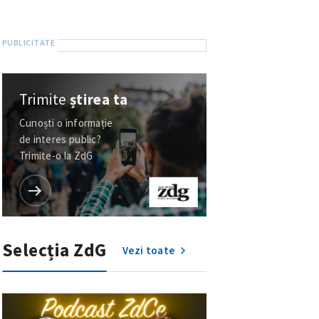
Trimite
știrea ta
Cunoști o informație
de interes public?
Trimite-o la ZdG
Selecția ZdG
Vezi toate