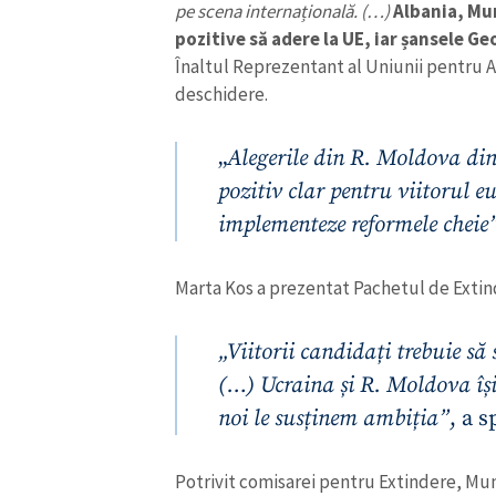
pe scena internațională. (…)
Albania, Mu
pozitive să adere la UE, iar șansele Ge
Înaltul Reprezentant al Uniunii pentru Af
deschidere.
„
Alegerile din R. Moldova di
pozitiv clar pentru viitorul e
implementeze reformele cheie
Marta Kos a prezentat Pachetul de Extin
„Viitorii candidați trebuie să
ȘTIREA MEA
(…) Ucraina și R. Moldova își
Titlu știre
noi le susținem ambiția”
, a 
Fotografie
Potrivit comisarei pentru Extindere, Mun