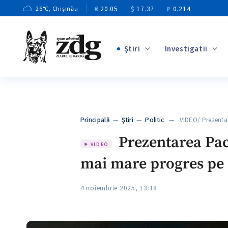
€
20.05
$
17.37
₽
0.214
26
°C
, Chișinău
Ştiri
Investigatii
+3
+1
+8
+2
Principală
—
Ştiri
—
Politic
— VIDEO/ Prezentare
+5
Prezentarea Pach
VIDEO
mai mare progres pe c
4 noiembrie 2025, 13:18