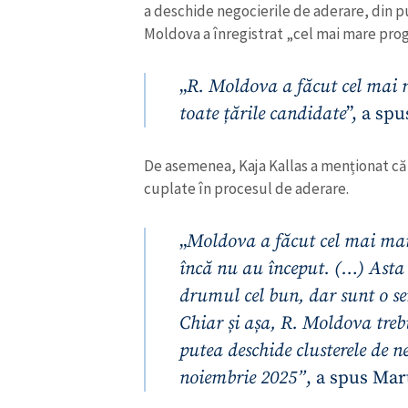
a deschide negocierile de aderare, din pu
Link media
Moldova a înregistrat „cel mai mare prog
„
R. Moldova a făcut cel mai 
Mesajul știrei
toate țările candidate
”, a sp
De asemenea, Kaja Kallas a menționat că 
cuplate în procesul de aderare.
„
Moldova a făcut cel mai mare
încă nu au început. (…) Asta
drumul cel bun, dar sunt o ser
Chiar și așa, R. Moldova treb
putea deschide clusterele de 
noiembrie 2025”
, a spus Mar