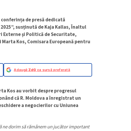
o conferința de presă dedicată
2025”, susținută de Kaja Kallas, Înaltul
 Externe și Politică de Securitate,
și Marta Kos, Comisara Europeană pentru
Adaugă
ZdG
ca sursă preferată
Marta Kos au vorbit despre progresul
ionând că R. Moldova a înregistrat un
eschidere a negocierilor cu Uniunea
că ne dorim să rămânem un jucător important