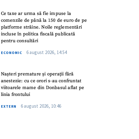
meu
Ce taxe ar urma să fie impuse la
rsonal
comenzile de până la 150 de euro de pe
platforme străine. Noile reglementări
incluse în politica fiscală publicată
ord cu
politica de
pentru consultări
6 august 2026, 14:54
ECONOMIC
IREA
Nașteri premature și operații fără
anestezie: cu ce orori s-au confruntat
viitoarele mame din Donbasul aflat pe
linia frontului
6 august 2026, 10:46
EXTERN