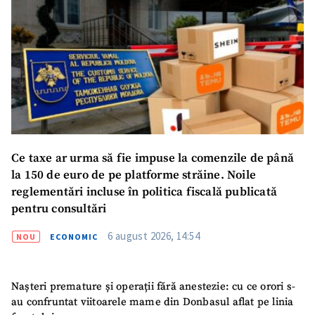
ȘTIREA MEA
Titlu știre
+ Adaugă titlu
Ce taxe ar urma să fie impuse la comenzile de până
Fotografie
+ Încarcă imagine
la 150 de euro de pe platforme străine. Noile
reglementări incluse în politica fiscală publicată
Link media
+ Link media
pentru consultări
6 august 2026, 14:54
NOU
ECONOMIC
Mesajul știrei
+ Mesajul știrei
Nașteri premature și operații fără anestezie: cu ce orori s-
au confruntat viitoarele mame din Donbasul aflat pe linia