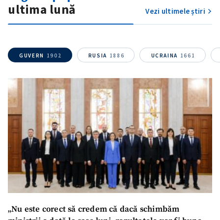
ultima lună
Vezi ultimele știri
GUVERN
1902
RUSIA
1886
UCRAINA
1661
„Nu este corect să credem că dacă schimbăm