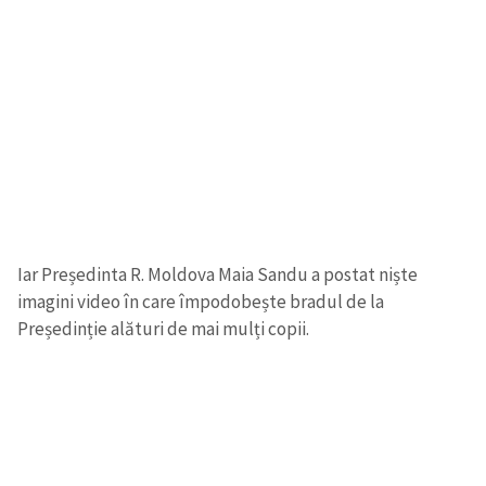
Iar Președinta R. Moldova Maia Sandu a postat niște
imagini video în care împodobește bradul de la
Președinție alături de mai mulți copii.
Trimite o informație
Despre ZdG
in English
на русском