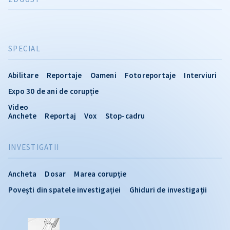
SPECIAL
Abilitare
Reportaje
Oameni
Fotoreportaje
Interviuri
Expo 30 de ani de corupție
Video
Anchete
Reportaj
Vox
Stop-cadru
INVESTIGATII
Ancheta
Dosar
Marea corupție
Povești din spatele investigației
Ghiduri de investigații