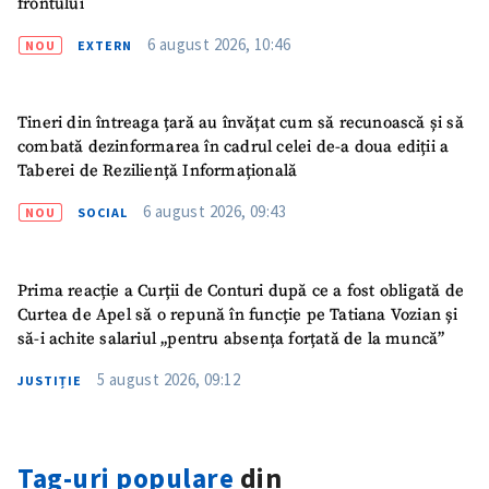
frontului
CONTACT SURSĂ
Sursă anonimă
6 august 2026, 10:46
NOU
EXTERN
Nume
+ Numele meu
Tineri din întreaga țară au învățat cum să recunoască și să
combată dezinformarea în cadrul celei de-a doua ediții a
Email
+ Emailul meu
Taberei de Reziliență Informațională
6 august 2026, 09:43
NOU
SOCIAL
Telefon
+ Telefon personal
Am citit și sunt de
Prima reacție a Curții de Conturi după ce a fost obligată de
acord cu
politica de
confidențialitate
.
Curtea de Apel să o repună în funcție pe Tatiana Vozian și
să-i achite salariul „pentru absența forțată de la muncă”
TRIMITE ȘTIREA
5 august 2026, 09:12
JUSTIȚIE
Tag-uri populare
din