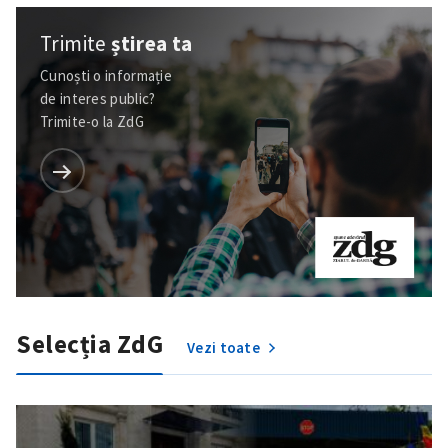
Trimite
știrea ta
Cunoști o informație
de interes public?
Trimite-o la ZdG
Selecția ZdG
Vezi toate