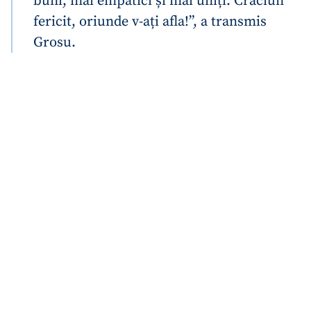
buni, mai empatici și mai uniți. Crăciun
fericit, oriunde v-ați afla!”, a transmis
Grosu.