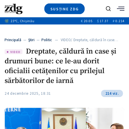
SUSȚINE ZDG
+4
Caută
+1
23
°C
, Chișinău
€
20.05
$
17.37
₽
0.214
Ştiri
+13
+10
Investigatii
Banii tăi
+3
Principală
—
Ştiri
—
Politic
— VIDEO/ Dreptate, căldură în case…
Video
Dreptate, căldură în case și
Special
VIDEO
drumuri bune: ce le-au dorit
Blog
+1
ZdGust
oficialii cetățenilor cu prilejul
sărbătorilor de iarnă
24 decembrie 2025, 18:31
214 viz.