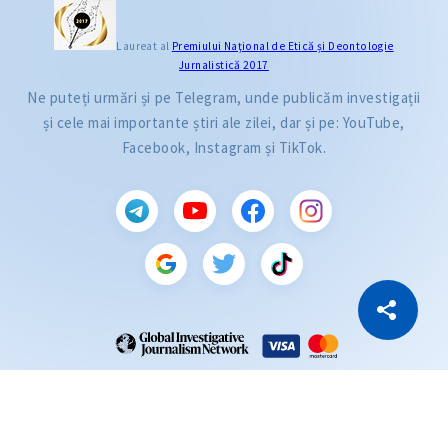
Laureat al
Premiului Naţional de Etică și Deontologie
Jurnalistică 2017
Ne puteți urmări și pe Telegram, unde publicăm investigații
și cele mai importante știri ale zilei, dar și pe: YouTube,
Facebook, Instagram și TikTok.
CITEȘTE
Citește articolul
Copiază Link
ZdG este membru al rețelei globale a jurnaliștilor de investigație (GIJN).
2004—2026 © Ziarul de Gardă.
Toate drepturile rezervate.