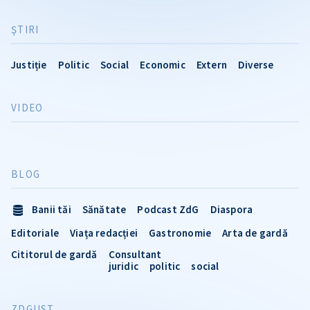
ŞTIRI
Justiție
Politic
Social
Economic
Extern
Diverse
VIDEO
BLOG
Banii tăi
Sănătate
Podcast ZdG
Diaspora
Editoriale
Viața redacției
Gastronomie
Arta de gardă
Cititorul de gardă
Consultant
juridic
politic
social
ZDGUST