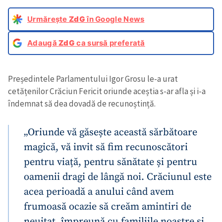
Urmărește
ZdG
în Google News
Adaugă
ZdG
ca sursă preferată
Președintele Parlamentului Igor Grosu le-a urat
cetățenilor Crăciun Fericit oriunde aceștia s-ar afla și i-a
îndemnat să dea dovadă de recunoștință.
„Oriunde vă găsește această sărbătoare
magică, vă invit să fim recunoscători
pentru viață, pentru sănătate și pentru
oamenii dragi de lângă noi. Crăciunul este
acea perioadă a anului când avem
frumoasă ocazie să creăm amintiri de
neuitat, împreună cu familiile noastre și