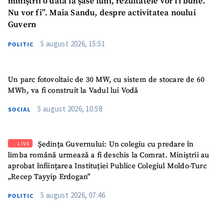
miniștrii o dată la șase luni, rezultatele vor fi bune.
SUSȚINE
Nu vor fi”. Maia Sandu, despre activitatea noului
Guvern
5 august 2026, 15:51
POLITIC
Un parc fotovoltaic de 30 MW, cu sistem de stocare de 60
MWh, va fi construit la Vadul lui Vodă
5 august 2026, 10:58
SOCIAL
Ședința Guvernului: Un colegiu cu predare în
LIVE
limba română urmează a fi deschis la Comrat. Miniștrii au
aprobat înființarea Instituției Publice Colegiul Moldo-Turc
„Recep Tayyip Erdogan”
5 august 2026, 07:46
POLITIC