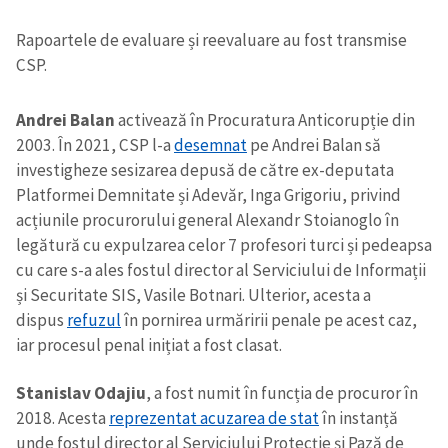
Rapoartele de evaluare și reevaluare au fost transmise
CSP.
Andrei Balan
activează în Procuratura Anticorupție din
2003. În 2021, CSP l-a
desemnat
pe Andrei Balan să
investigheze sesizarea depusă de către ex-deputata
Platformei Demnitate și Adevăr, Inga Grigoriu, privind
acțiunile procurorului general Alexandr Stoianoglo în
legătură cu expulzarea celor 7 profesori turci și pedeapsa
cu care s-a ales fostul director al Serviciului de Informații
și Securitate SIS, Vasile Botnari. Ulterior, acesta a
dispus
refuzul
în pornirea urmăririi penale pe acest caz,
iar procesul penal inițiat a fost clasat.
Stanislav Odajiu
, a fost numit în funcția de procuror în
2018. Acesta
reprezentat acuzarea de stat
în instanță
unde fostul director al Serviciului Protecție și Pază de