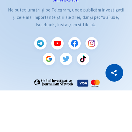
Jurnalistică 2017
Ne puteți urmări și pe Telegram, unde publicăm investigații
și cele mai importante știri ale zilei, dar și pe: YouTube,
Facebook, Instagram și TikTok.
CITEȘTE
Citește articolul
Copiază Link
ZdG este membru al rețelei globale a jurnaliștilor de investigație (GIJN).
2004—2026 © Ziarul de Gardă.
Toate drepturile rezervate.
Dezvoltat de
SENSMEDIA