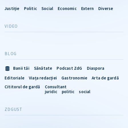
Justiție
Politic
Social
Economic
Extern
Diverse
VIDEO
BLOG
Banii tăi
Sănătate
Podcast ZdG
Diaspora
Editoriale
Viața redacției
Gastronomie
Arta de gardă
Cititorul de gardă
Consultant
juridic
politic
social
ZDGUST