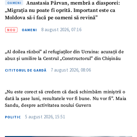
Anastasia Pârvan, membră a diasporei:
OAMENI
„Migrația nu poate fi oprită. Important este ca
Moldova să-i facă pe oameni să revină”
8 august 2026, 07:16
NOU
OAMENI
„Al doilea război” al refugiaților din Ucraina: acuzații de
abuz și umilire la Centrul „Constructorul” din Chișinău
7 august 2026, 08:06
CITITORUL DE GARDĂ
„Nu este corect să credem că dacă schimbăm miniștrii o
dată la șase luni, rezultatele vor fi bune. Nu vor fi”. Maia
SUSȚINE
Sandu, despre activitatea noului Guvern
5 august 2026, 15:51
POLITIC