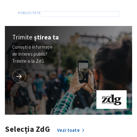
Trimite
știrea ta
Cunoști o informație
de interes public?
Trimite-o la ZdG
Selecția ZdG
Vezi toate