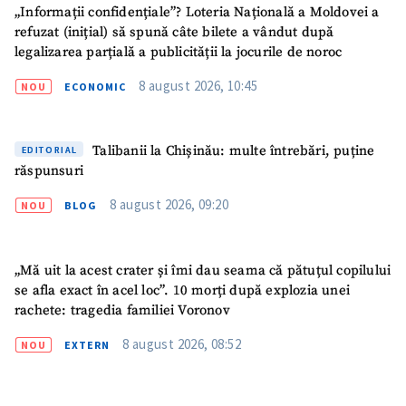
„Informații confidențiale”? Loteria Națională a Moldovei a
refuzat (inițial) să spună câte bilete a vândut după
legalizarea parțială a publicității la jocurile de noroc
8 august 2026, 10:45
NOU
ECONOMIC
ȘTIREA MEA
Titlu știre
+ Adaugă titlu
Talibanii la Chișinău: multe întrebări, puține
EDITORIAL
răspunsuri
Fotografie
+ Încarcă imagine
8 august 2026, 09:20
NOU
BLOG
Link media
+ Link media
„Mă uit la acest crater și îmi dau seama că pătuțul copilului
se afla exact în acel loc”. 10 morți după explozia unei
rachete: tragedia familiei Voronov
Mesajul știrei
+ Mesajul știrei
8 august 2026, 08:52
NOU
EXTERN
CONTACT SURSĂ