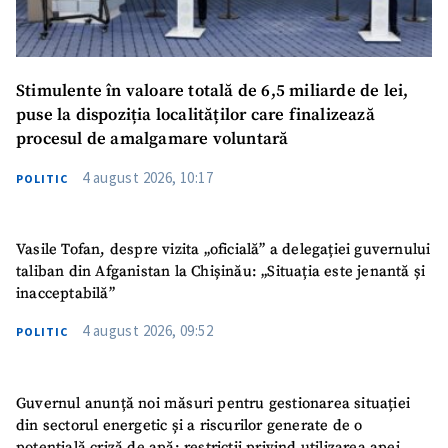
Stimulente în valoare totală de 6,5 miliarde de lei,
puse la dispoziția localităților care finalizează
procesul de amalgamare voluntară
4 august 2026, 10:17
POLITIC
Vasile Tofan, despre vizita „oficială” a delegației guvernului
taliban din Afganistan la Chișinău: „Situația este jenantă și
inacceptabilă”
4 august 2026, 09:52
POLITIC
Guvernul anunță noi măsuri pentru gestionarea situației
din sectorul energetic și a riscurilor generate de o
potențială criză de apă: restricții privind utilizarea apei