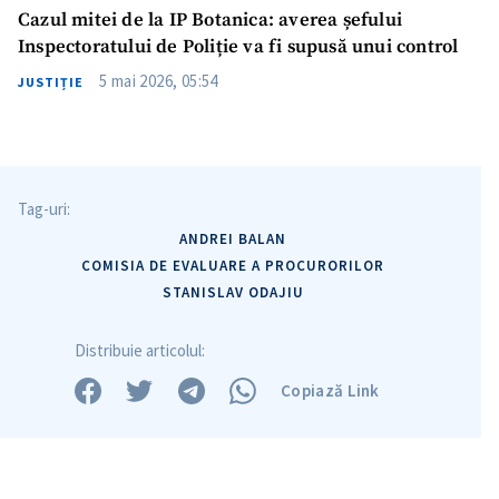
Cazul mitei de la IP Botanica: averea șefului
Inspectoratului de Poliție va fi supusă unui control
Trimite o informație
Despre ZdG
5 mai 2026, 05:54
JUSTIȚIE
in English
на русском
Tag-uri:
ANDREI BALAN
COMISIA DE EVALUARE A PROCURORILOR
STANISLAV ODAJIU
Distribuie articolul:
Copiază Link