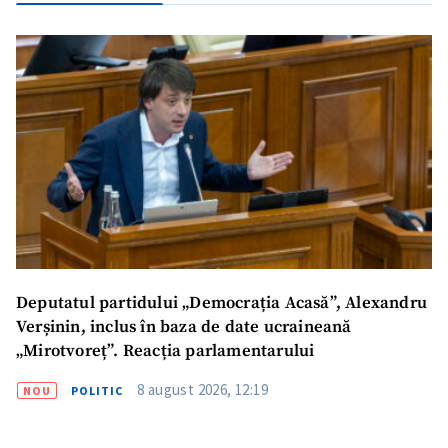
Deputatul partidului „Democrația Acasă”, Alexandru
Verșinin, inclus în baza de date ucraineană
„Mirotvoreț”. Reacția parlamentarului
8 august 2026, 12:19
NOU
POLITIC