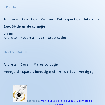
SPECIAL
Abilitare
Reportaje
Oameni
Fotoreportaje
Interviuri
Expo 30 de ani de corupție
Video
Anchete
Reportaj
Vox
Stop-cadru
INVESTIGATII
Ancheta
Dosar
Marea corupție
Povești din spatele investigației
Ghiduri de investigații
Laureat al
Premiului Naţional de Etică și Deontologie