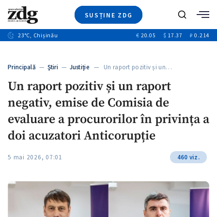
SUSȚINE ZDG
Caută
+2
23
°C
, Chișinău
€
20.05
$
17.37
₽
0.214
Ştiri
+6
+3
Investigatii
Banii tăi
+2
Principală
—
Ştiri
—
Justiție
— Un raport pozitiv și un…
Video
+1
+1
Un raport pozitiv și un raport
Special
negativ, emise de Comisia de
Blog
+2
ZdGust
evaluare a procurorilor în privința a
+1
doi acuzatori Anticorupție
5 mai 2026, 07:01
460 viz.