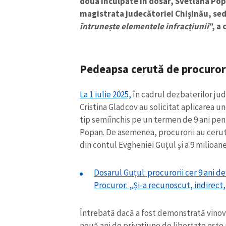
doua inculpate în dosar, Svetlana Pop
magistrata judecătoriei Chișinău, sed
întrunește elementele infracțiunii
”, a
Pedeapsa cerută de procuro
La 1 iulie 2025,
în cadrul dezbaterilor jud
Cristina Gladcov au solicitat aplicarea u
tip semiînchis pe un termen de 9 ani pen
Popan. De asemenea, procurorii au cerut
din contul Evgheniei Guțul și a 9 milioan
ȘTIREA MEA
Dosarul Guțul: procurorii cer 9 ani 
Titlu știre
Procuror: „Și-a recunoscut, indirect,
Fotografie
Întrebată dacă a fost demonstrată vinovă
nouă ani de privațiune de libertate este