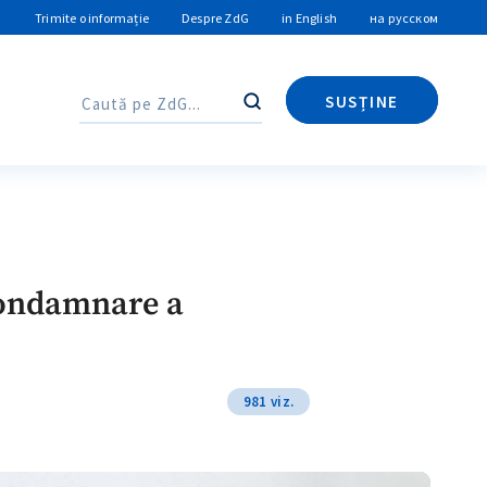
Trimite o informație
Despre ZdG
in English
на русском
SUSȚINE
Caută
Caută
condamnare a
981 viz.