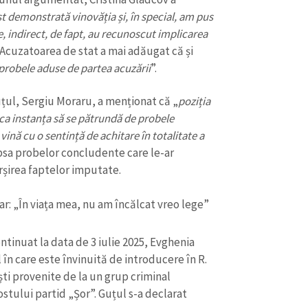
Email
+ Emailul 
t demonstrată vinovăția și, în special, am pus
+ Link media
e, indirect, de fapt, au recunoscut implicarea
Telefon
+ Telefon pe
” Acuzatoarea de stat a mai adăugat că și
 probele aduse de partea acuzării
”.
Am citit și sunt de ac
+ Mesajul știrei
confidențialitate
.
țul, Sergiu Moraru, a menționat că „
poziția
 ca instanța să se pătrundă de probele
TRIMITE ȘT
ă vină cu o sentință de achitare în totalitate a
psa probelor concludente care le-ar
rșirea faptelor imputate.
r: „În viața mea, nu am încălcat vreo lege”
ntinuat la data de 3 iulie 2025, Evghenia
 în care este învinuită de introducere în R.
ti provenite de la un grup criminal
fostului partid „Șor”. Guțul s-a declarat