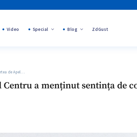
Video
Special
Blog
ZdGust
Banii tăi
+1
+1
tea de Apel…
+2
l Centru a menținut sentința de 
+1