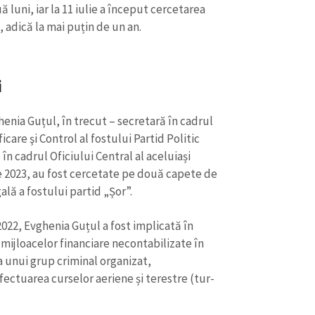
 luni, iar la 11 iulie a început cercetarea
, adică la mai puțin de un an.
i
enia Guțul, în trecut – secretară în cadrul
are şi Control al fostului Partid Politic
în cadrul Oficiului Central al aceluiași
ie 2023, au fost cercetate pe două capete de
ală a fostului partid „Șor”.
2022, Evghenia Guțul a fost implicată în
mijloacelor financiare necontabilizate în
 unui grup criminal organizat,
ectuarea curselor aeriene și terestre (tur-