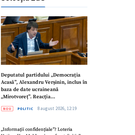
Deputatul partidului „Democrația
Acasă”, Alexandru Verșinin, inclus în
baza de date ucraineană
„Mirotvoreț”. Reacția
parlamentarului
8 august 2026, 12:19
NOU
POLITIC
meu
„Informații confidențiale”? Loteria