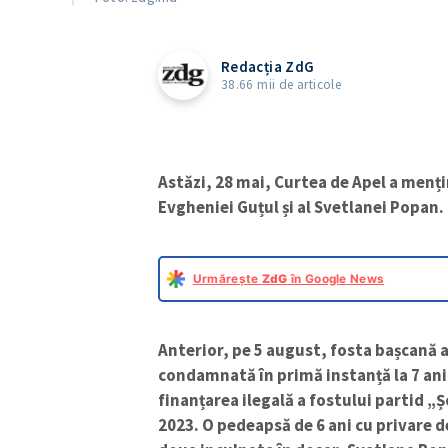
Redacția ZdG
38.66 mii de articole
Astăzi, 28 mai, Curtea de Apel a menți
Evgheniei Guțul și al Svetlanei Popan.
Urmărește
ZdG
în Google News
Anterior, pe 5 august, fosta bașcană a
condamnată în primă instanță la 7 ani 
finanțarea ilegală a fostului partid „Ș
2023. O pedeapsă de 6 ani cu privare de 