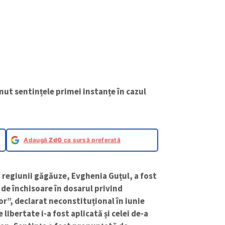
nut sentințele primei instanțe în cazul
Adaugă
ZdG
ca sursă preferată
 regiunii găgăuze, Evghenia Guțul, a fost
de închisoare în dosarul privind
or”, declarat neconstituțional în iunie
libertate i-a fost aplicată și celei de-a