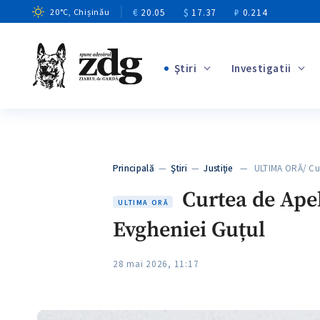
€
20.05
$
17.37
₽
0.214
20
°C
, Chișinău
Ştiri
Investigatii
+2
+6
+2
Principală
—
Ştiri
—
Justiție
— ULTIMA ORĂ/ Cur
+2
Curtea de Ape
ULTIMA ORĂ
Evgheniei Guțul
28 mai 2026, 11:17