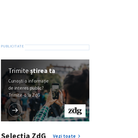
Trimite
știrea ta
Cunoști o informație
de interes public?
Trimite-o la ZdG
Selecția ZdG
Vezi toate