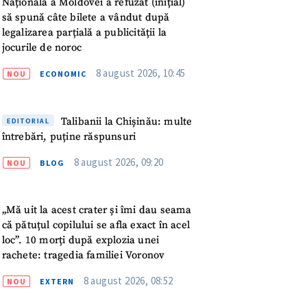
Națională a Moldovei a refuzat (inițial)
meu
să spună câte bilete a vândut după
legalizarea parțială a publicității la
rsonal
jocurile de noroc
8 august 2026, 10:45
ord cu
politica de
NOU
ECONOMIC
IREA
Talibanii la Chișinău: multe
EDITORIAL
întrebări, puține răspunsuri
8 august 2026, 09:20
NOU
BLOG
„Mă uit la acest crater și îmi dau seama
că pătuțul copilului se afla exact în acel
loc”. 10 morți după explozia unei
rachete: tragedia familiei Voronov
8 august 2026, 08:52
NOU
EXTERN