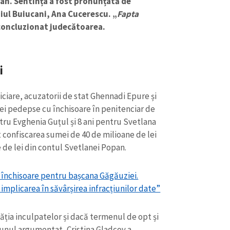
an. Sentința a fost pronunțată de
iul Buiucani, Ana Cucerescu. „
Fapta
 concluzionat judecătoarea.
ri
iciare, acuzatorii de stat Ghennadi Epure și
nei pedepse cu închisoare în penitenciar de
tru Evghenia Guțul și 8 ani pentru Svetlana
 confiscarea sumei de 40 de milioane de lei
e de lei din contul Svetlanei Popan.
CONTACT SURSĂ
de închisoare pentru bașcana Găgăuziei.
Sursă anonimă
+ Adaugă titlu
 implicarea în săvârșirea infracțiunilor date”
Nume
+ Numele 
+ Încarcă imagine
ția inculpatelor și dacă termenul de opt și
 unul argumentat, Cristina Gladcov a