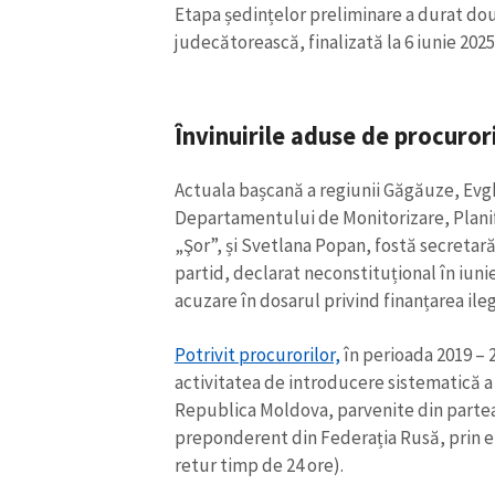
Etapa ședințelor preliminare a durat două
judecătorească, finalizată la 6 iunie 2025
Învinuirile aduse de procuror
Actuala bașcană a regiunii Găgăuze, Evgh
Departamentului de Monitorizare, Planific
„Şor”, și Svetlana Popan, fostă secretară 
partid, declarat neconstituțional în iun
acuzare în dosarul privind finanțarea ileg
Potrivit procurorilor,
în perioada 2019 – 
activitatea de introducere sistematică a 
Republica Moldova, parvenite din partea
preponderent din Federația Rusă, prin ef
retur timp de 24 ore).