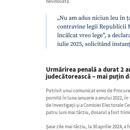
nevinovată.
„Nu am adus niciun leu în ț
contravine legii Republicii
încălcat vreo lege”, a declar
iulie 2025, solicitând instan
Urmărirea penală a durat 2 ani
judecătorească
–
mai puțin d
Potrivit unui comunicat emis de Procura
pornită în luna ianuarie a anului 2022, în
de Investigații și a Comisiei Electorale Cen
patru luni mai târziu, dosarul a fost trim
Șase zile mai târziu, la 30 aprilie 2024, a