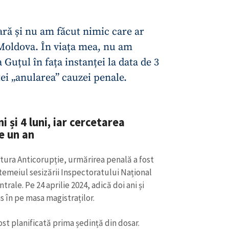
ară și nu am făcut nimic care ar
 Moldova. În viața mea, nu am
a Guțul în fața instanței la data de 3
ței „anularea” cauzei penale.
 și 4 luni, iar cercetarea
e un an
tura Anticorupție, urmărirea penală a fost
 temeiul sesizării Inspectoratului Național
trale. Pe 24 aprilie 2024, adică doi ani și
is în pe masa magistraților.
 fost planificată prima ședință din dosar.