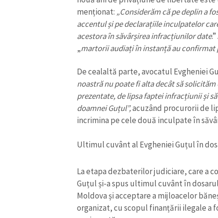
menționat:
„Considerăm că pe deplin a fos
Link media
accentul și pe declarațiile inculpatelor car
acestora în săvârșirea infracțiunilor date
.
„
martorii audiați în instanță au confirmat
Mesajul știrei
De cealaltă parte, avocatul Evgheniei Gu
noastră nu poate fi alta decât să solicităm
prezentate, de lipsa faptei infracțiunii și s
doamnei Guțul”,
acuzând procurorii de li
incrimina pe cele două inculpate în săvâ
Ultimul cuvânt al Evgheniei Guțul în dosa
La etapa dezbaterilor judiciare, care a co
Guțul și-a spus ultimul cuvânt în dosarul
Moldova și acceptare a mijloacelor băneș
organizat, cu scopul finanțării ilegale a 