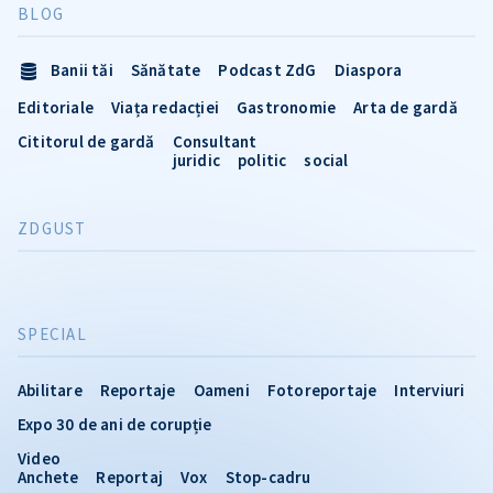
BLOG
Banii tăi
Sănătate
Podcast ZdG
Diaspora
Editoriale
Viața redacției
Gastronomie
Arta de gardă
Cititorul de gardă
Consultant
juridic
politic
social
ZDGUST
SPECIAL
Abilitare
Reportaje
Oameni
Fotoreportaje
Interviuri
Expo 30 de ani de corupție
Video
Anchete
Reportaj
Vox
Stop-cadru