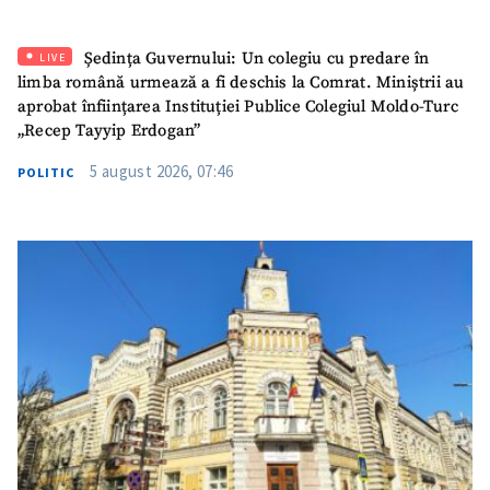
Email
+ Emailul meu
Ședința Guvernului: Un colegiu cu predare în
LIVE
limba română urmează a fi deschis la Comrat. Miniștrii au
Telefon
+ Telefon personal
aprobat înființarea Instituției Publice Colegiul Moldo-Turc
„Recep Tayyip Erdogan”
Am citit și sunt de
acord cu
politica de
5 august 2026, 07:46
POLITIC
confidențialitate
.
TRIMITE ȘTIREA