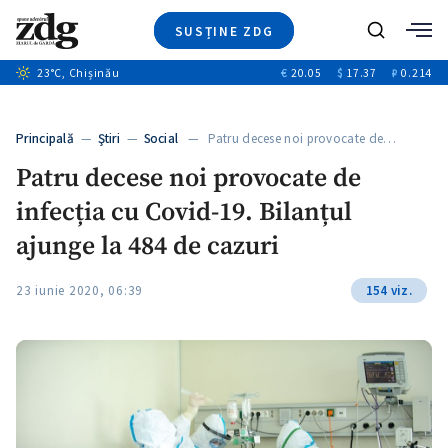
SUSȚINE ZDG
+4
Caută
+1
23
°C
, Chișinău
€
20.05
$
17.37
₽
0.214
Ştiri
+13
+11
Investigatii
Banii tăi
+3
Principală
—
Ştiri
—
Social
— Patru decese noi provocate de…
Video
Patru decese noi provocate de
Special
infecția cu Covid-19. Bilanțul
Blog
+1
ZdGust
ajunge la 484 de cazuri
23 iunie 2020, 06:39
154 viz.