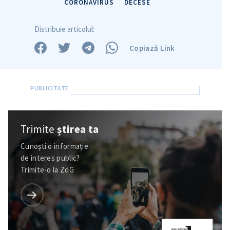
CORONAVIRUS
DECESE
Distribuie articolul:
Copiază Link
Trimite
știrea ta
Cunoști o informație
de interes public?
Trimite-o la ZdG