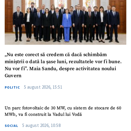
ȘTIREA MEA
Titlu știre
+ Adaugă titlu
Fotografie
+ Încarcă imagine
Link media
+ Link media
„Nu este corect să credem că dacă schimbăm
miniștrii o dată la șase luni, rezultatele vor fi bune.
Nu vor fi”. Maia Sandu, despre activitatea noului
Guvern
Mesajul știrei
+ Mesajul știrei
5 august 2026, 15:51
POLITIC
CONTACT SURSĂ
Sursă anonimă
Un parc fotovoltaic de 30 MW, cu sistem de stocare de 60
MWh, va fi construit la Vadul lui Vodă
Nume
+ Numele meu
5 august 2026, 10:58
SOCIAL