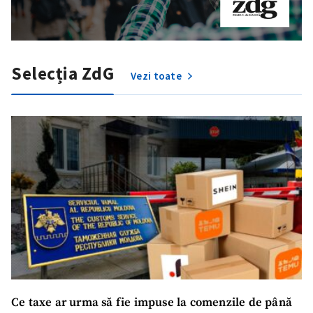
Selecția ZdG
Vezi toate
Trimite o informație
Despre ZdG
in English
на русском
Ce taxe ar urma să fie impuse la comenzile de până