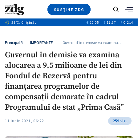
SUSȚINE ZDG
+4
Caută
+1
23
°C
, Chișinău
€
20.05
$
17.37
₽
0.214
Ştiri
+13
+11
Investigatii
Banii tăi
+3
Principală
—
IMPORTANTE
— Guvernul în demisie va examina…
Video
Guvernul în demisie va examina
Special
alocarea a 9,5 milioane de lei din
Blog
+1
ZdGust
Fondul de Rezervă pentru
finanțarea programelor de
compensații demarate în cadrul
Programului de stat „Prima Casă”
11 iunie 2021, 06:22
259 viz.