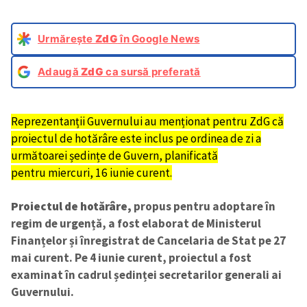
Urmărește
ZdG
în Google News
Adaugă
ZdG
ca sursă preferată
Reprezentanții Guvernului au menționat pentru ZdG că
proiectul de hotărâre este inclus pe ordinea de zi a
următoarei ședințe de Guvern, planificată
pentru miercuri, 16 iunie curent.
Proiectul de hotărâre,
propus pentru adoptare
în
regim de urgență, a fost elaborat de Ministerul
Finanțelor și înregistrat de Cancelaria de Stat pe 27
mai curent. Pe 4 iunie curent, proiectul a fost
examinat în cadrul ședinței secretarilor generali ai
Guvernului.