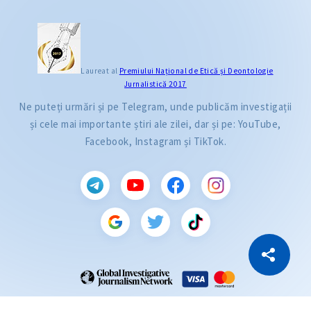
Laureat al
Premiului Naţional de Etică și Deontologie
Jurnalistică 2017
Ne puteți urmări și pe Telegram, unde publicăm investigații
și cele mai importante știri ale zilei, dar și pe: YouTube,
Facebook, Instagram și TikTok.
CITEȘTE
Citește articolul
Copiază Link
ZdG este membru al rețelei globale a jurnaliștilor de investigație (GIJN).