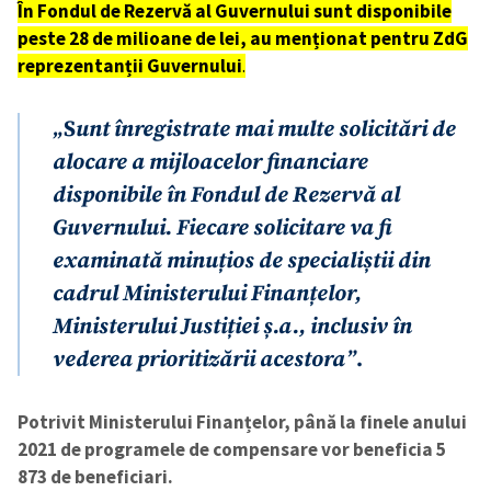
În Fondul de Rezervă al Guvernului sunt disponibile
peste 28 de milioane de lei, au menționat pentru ZdG
reprezentanții Guvernului
.
„
S
unt înregistrate mai multe solicitări de
alocare a mijloacelor financiare
disponibile în Fondul de Rezervă al
Guvernului. Fiecare solicitare va fi
examinată minuțios de specialiștii din
cadrul Ministerului Finanțelor,
Ministerului Justiției ș.a., inclusiv în
vederea prioritizării acestora”
.
Potrivit Ministerului Finanțelor, până la finele anului
2021 de programele de compensare vor beneficia 5
873 de beneficiari.