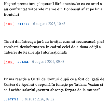
Nașteri premature și operații fără anestezie: cu ce orori s-
au confruntat viitoarele mame din Donbasul aflat pe linia
frontului
6 august 2026, 10:46
NOU
EXTERN
ȘTIREA MEA
Tineri din întreaga țară au învățat cum să recunoască și să
combată dezinformarea în cadrul celei de-a doua ediții a
Titlu știre
+ Adaugă titlu
Taberei de Reziliență Informațională
6 august 2026, 09:43
NOU
SOCIAL
Fotografie
+ Încarcă imagine
Link media
+ Link media
Prima reacție a Curții de Conturi după ce a fost obligată de
Curtea de Apel să o repună în funcție pe Tatiana Vozian și
să-i achite salariul „pentru absența forțată de la muncă”
5 august 2026, 09:12
JUSTIȚIE
Mesajul știrei
+ Mesajul știrei