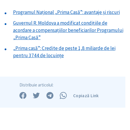
Programul Național „Prima Casă”: avantaje și riscuri
Guvernul R. Moldova a modificat condițiile de
Trimite o informație
Despre ZdG
acordare a compensațiilor beneficiarilor Programului
in English
на русском
„Prima Casă”
„Prima casă”: Credite de peste 1,8 miliarde de lei
pentru 3744 de locuințe
Distribuie articolul:
Copiază Link