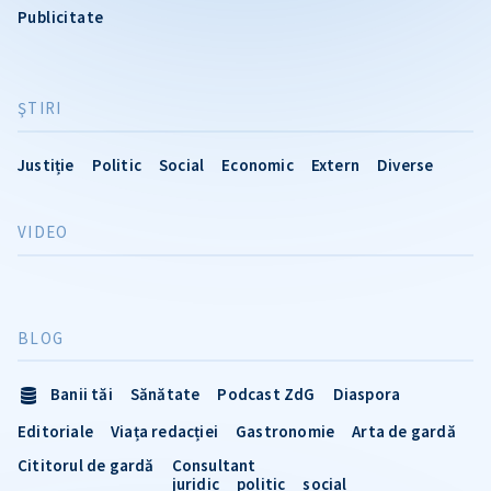
Publicitate
ŞTIRI
Justiție
Politic
Social
Economic
Extern
Diverse
VIDEO
BLOG
Banii tăi
Sănătate
Podcast ZdG
Diaspora
Editoriale
Viața redacției
Gastronomie
Arta de gardă
Cititorul de gardă
Consultant
juridic
politic
social