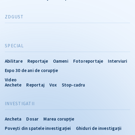
ZDGUST
SPECIAL
Abilitare
Reportaje
Oameni
Fotoreportaje
Interviuri
Expo 30 de ani de corupție
Video
Anchete
Reportaj
Vox
Stop-cadru
INVESTIGATII
Ancheta
Dosar
Marea corupție
Povești din spatele investigației
Ghiduri de investigații