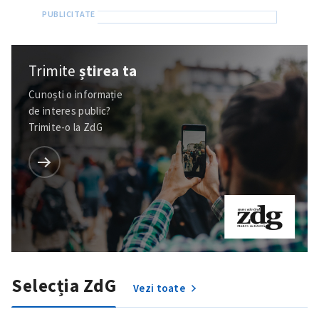
Trimite
știrea ta
Cunoști o informație
de interes public?
Trimite-o la ZdG
Selecția ZdG
Vezi toate