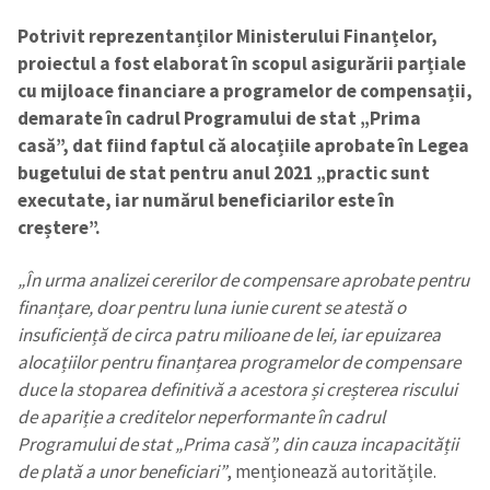
Potrivit reprezentanților Ministerului Finanțelor,
proiectul a fost elaborat în scopul asigurării parțiale
cu mijloace financiare a programelor de compensații,
demarate în cadrul Programului de stat „Prima
casă”, dat fiind faptul că alocațiile aprobate în Legea
bugetului de stat pentru anul 2021 „practic sunt
executate, iar numărul beneficiarilor este în
creștere”.
„În urma analizei cererilor de compensare aprobate pentru
finanțare, doar pentru luna iunie curent se atestă o
insuficiență de circa patru milioane de lei, iar epuizarea
alocațiilor pentru finanțarea programelor de compensare
duce la stoparea definitivă a acestora și creșterea riscului
de apariție a creditelor neperformante în cadrul
Programului de stat „Prima casă”, din cauza incapacității
de plată a unor beneficiari”
, menționează autoritățile.