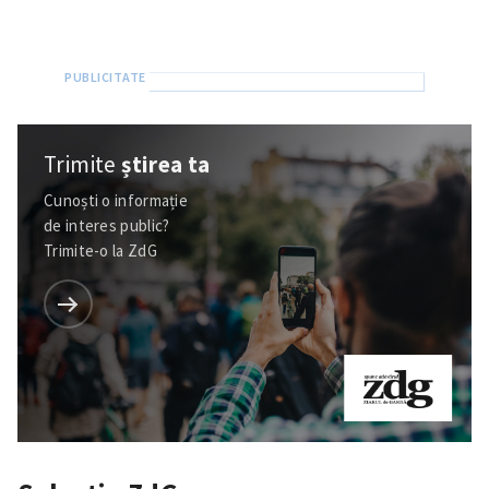
Trimite
știrea ta
Cunoști o informație
de interes public?
Trimite-o la ZdG