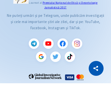
Laureat al
Premiului Naţional de Etică și Deontologie
Jurnalistică 2017
Ne puteți urmări și pe Telegram, unde publicăm investigații
și cele mai importante știri ale zilei, dar și pe: YouTube,
Facebook, Instagram și TikTok.
CITEȘTE
Citește articolul
Copiază Link
ZdG este membru al rețelei globale a jurnaliștilor de investigație (GIJN).
2004—2026 © Ziarul de Gardă.
Toate drepturile rezervate.
Dezvoltat de
SENSMEDIA