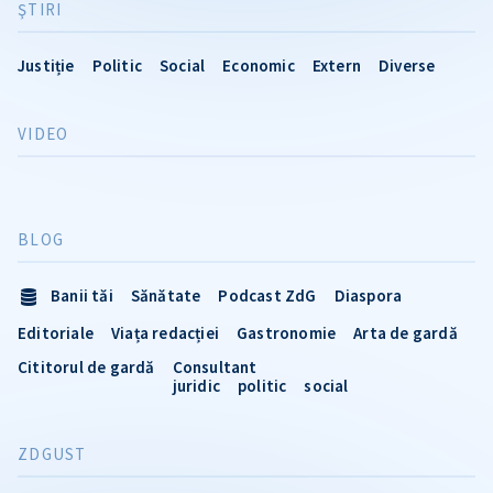
ŞTIRI
Justiție
Politic
Social
Economic
Extern
Diverse
VIDEO
BLOG
Banii tăi
Sănătate
Podcast ZdG
Diaspora
Editoriale
Viața redacției
Gastronomie
Arta de gardă
Cititorul de gardă
Consultant
juridic
politic
social
ZDGUST