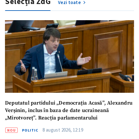
Selecția ZdG
Vezi toate
Deputatul partidului „Democrația Acasă”, Alexandru
Verșinin, inclus în baza de date ucraineană
„Mirotvoreț”. Reacția parlamentarului
8 august 2026, 12:19
NOU
POLITIC