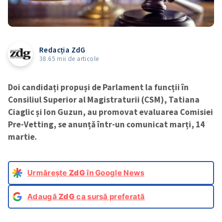
Redacția ZdG
38.65 mii de articole
Doi candidați propuși de Parlament la funcții în
Consiliul Superior al Magistraturii (CSM), Tatiana
Ciaglic și Ion Guzun, au promovat evaluarea Comisiei
Pre-Vetting, se anunță într-un comunicat marți, 14
martie.
Urmărește
ZdG
în Google News
Adaugă
ZdG
ca sursă preferată