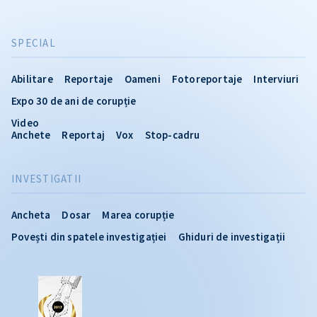
SPECIAL
Abilitare
Reportaje
Oameni
Fotoreportaje
Interviuri
Expo 30 de ani de corupție
Video
Anchete
Reportaj
Vox
Stop-cadru
INVESTIGATII
Ancheta
Dosar
Marea corupție
Povești din spatele investigației
Ghiduri de investigații