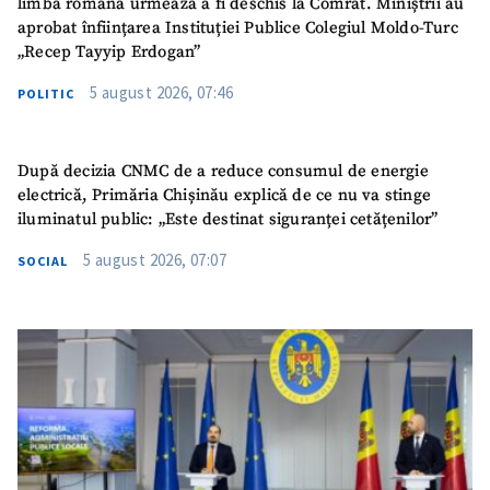
limba română urmează a fi deschis la Comrat. Miniștrii au
aprobat înființarea Instituției Publice Colegiul Moldo-Turc
„Recep Tayyip Erdogan”
5 august 2026, 07:46
POLITIC
După decizia CNMC de a reduce consumul de energie
electrică, Primăria Chișinău explică de ce nu va stinge
iluminatul public: „Este destinat siguranței cetățenilor”
5 august 2026, 07:07
SOCIAL