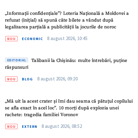
„Informații confidențiale”? Loteria Națională a Moldovei a
refuzat (inițial) să spună câte bilete a vândut după
legalizarea parțială a publicității la jocurile de noroc
ȘTIREA MEA
8 august 2026, 10:45
NOU
ECONOMIC
Titlu știre
+ Adaugă titlu
Talibanii la Chișinău: multe întrebări, puține
EDITORIAL
Fotografie
+ Încarcă imagine
răspunsuri
8 august 2026, 09:20
NOU
BLOG
Link media
+ Link media
„Mă uit la acest crater și îmi dau seama că pătuțul copilului
se afla exact în acel loc”. 10 morți după explozia unei
Mesajul știrei
+ Mesajul știrei
rachete: tragedia familiei Voronov
8 august 2026, 08:52
NOU
EXTERN
CONTACT SURSĂ