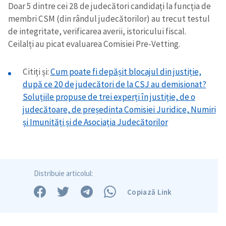
Doar 5 dintre cei 28 de judecători candidați la funcția de
membri CSM (din rândul judecătorilor) au trecut testul
de integritate, verificarea averii, istoricului fiscal.
Trimite o informație
Despre ZdG
Ceilalți au picat evaluarea Comisiei Pre-Vetting.
in English
на русском
Citiți și:
Cum poate fi depășit blocajul din justiție,
după ce 20 de judecători de la CSJ au demisionat?
Soluțiile propuse de trei experți în justiție, de o
judecătoare, de președinta Comisiei Juridice, Numiri
și Imunități și de Asociația Judecătorilor
Distribuie articolul:
Copiază Link