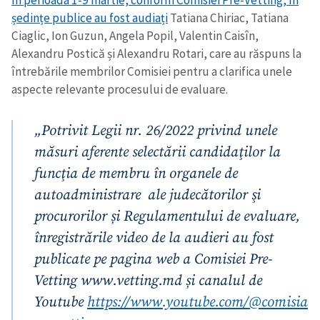
În perioada 1-9 martie, conform Comisiei Pre-Vetting, în
ședințe publice au fost audiați
Tatiana Chiriac, Tatiana
Ciaglic, Ion Guzun, Angela Popil, Valentin Caisîn,
Alexandru Postică și Alexandru Rotari, care au răspuns la
întrebările membrilor Comisiei pentru a clarifica unele
aspecte relevante procesului de evaluare.
„Potrivit Legii nr. 26/2022 privind unele
măsuri aferente selectării candidaţilor la
funcţia de membru în organele de
autoadministrare ale judecătorilor şi
procurorilor și Regulamentului de evaluare,
înregistrările video de la audieri au fost
publicate pe pagina web a Comisiei Pre-
Vetting www.vetting.md și canalul de
Youtube
https://www.youtube.com/@comisia