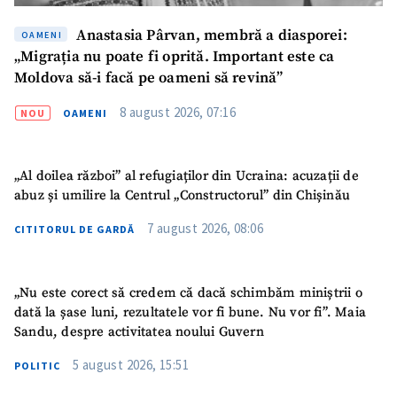
Anastasia Pârvan, membră a diasporei:
OAMENI
„Migrația nu poate fi oprită. Important este ca
Moldova să-i facă pe oameni să revină”
8 august 2026, 07:16
NOU
OAMENI
„Al doilea război” al refugiaților din Ucraina: acuzații de
abuz și umilire la Centrul „Constructorul” din Chișinău
7 august 2026, 08:06
CITITORUL DE GARDĂ
„Nu este corect să credem că dacă schimbăm miniștrii o
dată la șase luni, rezultatele vor fi bune. Nu vor fi”. Maia
SUSȚINE
Sandu, despre activitatea noului Guvern
5 august 2026, 15:51
POLITIC