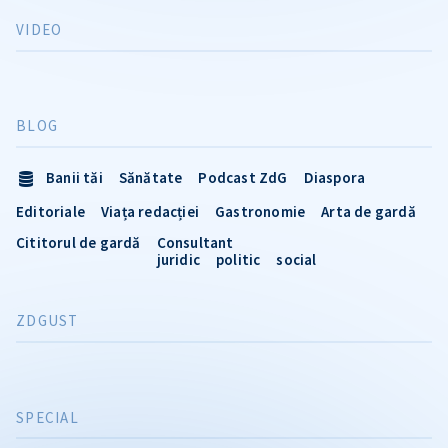
VIDEO
BLOG
Banii tăi
Sănătate
Podcast ZdG
Diaspora
Editoriale
Viața redacției
Gastronomie
Arta de gardă
Cititorul de gardă
Consultant
juridic
politic
social
ZDGUST
SPECIAL