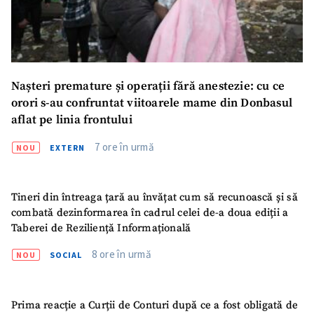
Nașteri premature și operații fără anestezie: cu ce
orori s-au confruntat viitoarele mame din Donbasul
aflat pe linia frontului
7 ore în urmă
NOU
EXTERN
Tineri din întreaga țară au învățat cum să recunoască și să
combată dezinformarea în cadrul celei de-a doua ediții a
Taberei de Reziliență Informațională
8 ore în urmă
NOU
SOCIAL
Prima reacție a Curții de Conturi după ce a fost obligată de