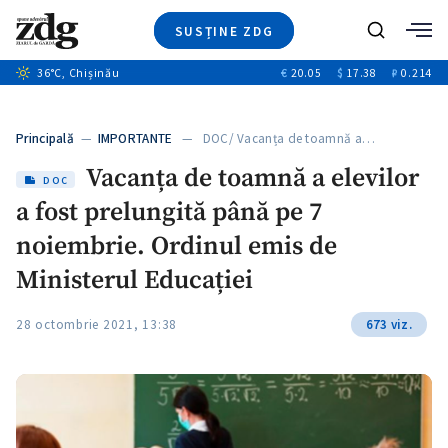
SUSȚINE ZDG
+6
Caută
+4
36
°C
, Chișinău
€
20.05
$
17.38
₽
0.214
Ştiri
+11
+4
Investigatii
Banii tăi
+6
Principală
—
IMPORTANTE
— DOC/ Vacanța de toamnă a…
Video
Vacanța de toamnă a elevilor
Special
DOC
a fost prelungită până pe 7
Blog
+1
ZdGust
noiembrie. Ordinul emis de
Ministerul Educației
28 octombrie 2021, 13:38
673 viz.