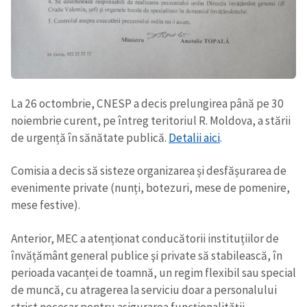
La 26 octombrie, CNESP a decis prelungirea până pe 30
noiembrie curent, pe întreg teritoriul R. Moldova, a stării
de urgență în sănătate publică.
Detalii aici
.
Comisia a decis să sisteze organizarea și desfășurarea de
evenimente private (nunți, botezuri, mese de pomenire,
mese festive).
Anterior, MEC a atenționat conducătorii instituțiilor de
învățământ general publice şi private să stabilească, în
perioada vacanței de toamnă, un regim flexibil sau special
de muncă, cu atragerea la serviciu doar a personalului
strict necesar pentru asigurarea funcționalității