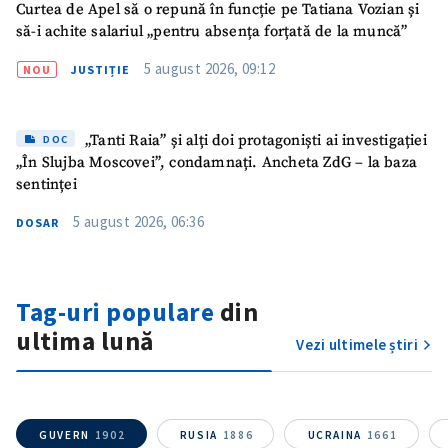
Curtea de Apel să o repună în funcție pe Tatiana Vozian și
să-i achite salariul „pentru absența forțată de la muncă”
5 august 2026, 09:12
ȘTIREA MEA
NOU
JUSTIȚIE
Titlu știre
+ Adaugă titlu
„Tanti Raia” și alți doi protagoniști ai investigației
DOC
„În Slujba Moscovei”, condamnați. Ancheta ZdG – la baza
Fotografie
+ Încarcă imagine
sentinței
5 august 2026, 06:36
DOSAR
Link media
+ Link media
Tag-uri populare
din
Mesajul știrei
+ Mesajul știrei
ultima lună
Vezi ultimele știri
CONTACT SURSĂ
Sursă anonimă
GUVERN
1902
RUSIA
1886
UCRAINA
1661