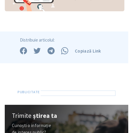
Trimite o informație
Despre ZdG
in English
на русском
Distribuie articolul:
Copiază Link
Trimite
știrea ta
Cunoști o informație
de interes public?