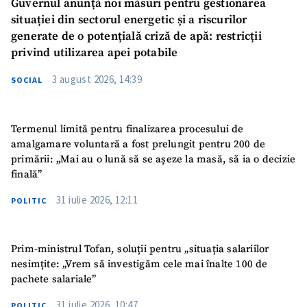
Guvernul anunță noi măsuri pentru gestionarea
situației din sectorul energetic și a riscurilor
generate de o potențială criză de apă: restricții
privind utilizarea apei potabile
3 august 2026, 14:39
SOCIAL
Termenul limită pentru finalizarea procesului de
amalgamare voluntară a fost prelungit pentru 200 de
primării: „Mai au o lună să se așeze la masă, să ia o decizie
finală”
31 iulie 2026, 12:11
POLITIC
Prim-ministrul Tofan, soluții pentru „situația salariilor
nesimțite: „Vrem să investigăm cele mai înalte 100 de
pachete salariale”
31 iulie 2026, 10:47
POLITIC