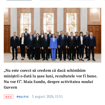
Nume
+ Numele meu
Email
+ Emailul meu
Telefon
+ Telefon personal
Am citit și sunt de
acord cu
politica de
confidențialitate
.
TRIMITE ȘTIREA
„Nu este corect să credem că dacă schimbăm
miniștrii o dată la șase luni, rezultatele vor fi bune.
Nu vor fi”. Maia Sandu, despre activitatea noului
Guvern
5 august 2026, 15:51
NOU
POLITIC