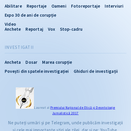
Abilitare
Reportaje
Oameni
Fotoreportaje
Interviuri
Expo 30 de ani de corupție
Video
Anchete
Reportaj
Vox
Stop-cadru
INVESTIGATII
Ancheta
Dosar
Marea corupție
Povești din spatele investigației
Ghiduri de investigații
Laureat al
Premiului Naţional de Etică și Deontologie
Jurnalistică 2017
Ne puteți urmări și pe Telegram, unde publicăm investigații
și cele mai importante știri ale zilei, dar și pe: YouTube,