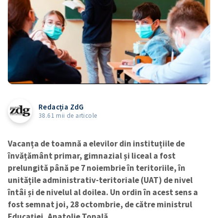
Redacția ZdG
38.61 mii de articole
Vacanța de toamnă a elevilor din instituțiile de
învățământ primar, gimnazial și liceal a fost
prelungită până pe 7 noiembrie în teritoriile, în
unitățile administrativ-teritoriale (UAT) de nivel
întâi și de nivelul al doilea. Un ordin în acest sens a
fost semnat joi, 28 octombrie, de către ministrul
Educației, Anatolie Topală.