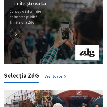
Trimite
știrea ta
Cunoști o informație
de interes public?
Trimite-o la ZdG
Selecția ZdG
Vezi toate