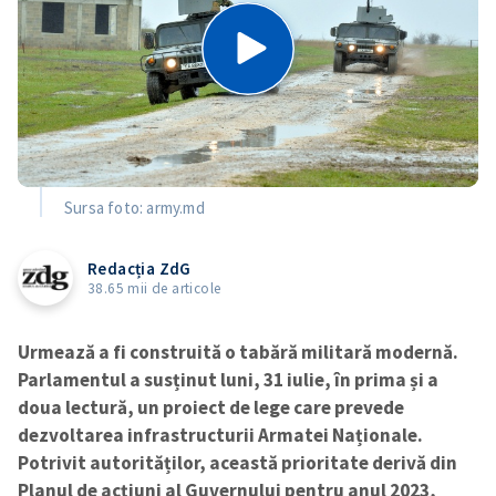
Sursa foto: army.md
Redacția ZdG
38.65 mii de articole
Urmează a fi construită o tabără militară modernă.
Parlamentul a susținut luni, 31 iulie, în prima și a
doua lectură, un proiect de lege care prevede
dezvoltarea infrastructurii Armatei Naționale.
Potrivit autorităților, această prioritate derivă din
Planul de acțiuni al Guvernului pentru anul 2023,