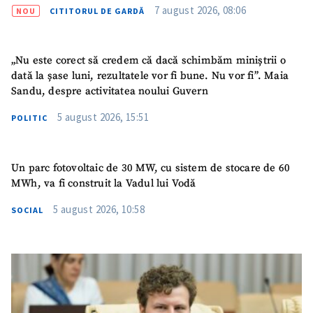
7 august 2026, 08:06
NOU
CITITORUL DE GARDĂ
„Nu este corect să credem că dacă schimbăm miniștrii o
dată la șase luni, rezultatele vor fi bune. Nu vor fi”. Maia
Sandu, despre activitatea noului Guvern
SUSȚINE
5 august 2026, 15:51
POLITIC
Un parc fotovoltaic de 30 MW, cu sistem de stocare de 60
MWh, va fi construit la Vadul lui Vodă
5 august 2026, 10:58
SOCIAL