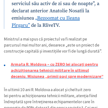
serviciul său activ de zi sau de noapte”, a
declarat anterior Anatolie Nosatîi la
emisiunea
„Rezoomat cu Ileana
Pîrgaru”
de la RliveTV.
Ministrul a mai spus că proiectul va fi realizat pe
parcursul mai multor ani, deoarece „este un proiect de
construcție capitală și investițiile vor fi de lungă durată”.
Armata R. Moldova – cu ZERO lei alocați pentru
achiziționarea tehnicii militare în ultimul
deceniu. Misiunea „primii pași spre modernizare”
În ultimii 10 ani R. Moldova a alocat și cheltuit zero
lei pentru achiziţionarea tehnicii militare, atenția fiind
îndreptată spre întreținerea echipamentelor care în
proporție de 90% datează din epoca sovietică. Cei mai