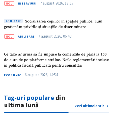
7 august 2026, 13:15
NOU
INTERVIURI
Link media
+ Link media
Socializarea copiilor în spațiile publice: cum
ABILITARE
gestionăm privirile și situațiile de discriminare
Mesajul știrei
+ Mesajul știrei
7 august 2026, 06:48
NOU
ABILITARE
CONTACT SURSĂ
Sursă anonimă
Ce taxe ar urma să fie impuse la comenzile de până la 150
de euro de pe platforme străine. Noile reglementări incluse
în politica fiscală publicată pentru consultări
Nume
+ Numele meu
6 august 2026, 14:54
ECONOMIC
Email
+ Emailul meu
Telefon
+ Telefon personal
Tag-uri populare
din
ultima lună
Vezi ultimele știri
Am citit și sunt de
acord cu
politica de