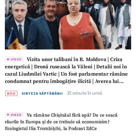
Vizita unor talibani în R. Moldova | Criza
VIDEO
energetică | Dronă rusească la Văleni | Detalii noi în
cazul Liudmilei Vartic | Un fost parlamentar rămâne
condamnat pentru îmbogățire ilicită | Averea lui
Dumitru Vangheli, sub lupa ANI | SĂPTĂMÂNA DE
35 minute în urmă
ȘTIREA MEA
NOU
SINTEZA SĂPTĂMÂNII
GARDĂ
Titlu știre
+ Adaugă titlu
Va rămâne Chișinăul fără apă? De ce seacă
VIDEO
râurile în Europa și de ce trebuie să economisim?
Fotografie
+ Încarcă imagine
Ecologistul Ilia Trombițchi, la Podcast ZdCe