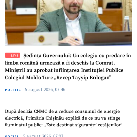
Ședința Guvernului: Un colegiu cu predare în
LIVE
limba română urmează a fi deschis la Comrat.
Miniștrii au aprobat înființarea Instituției Publice
Colegiul Moldo-Turc „Recep Tayyip Erdogan”
5 august 2026, 07:46
POLITIC
După decizia CNMC de a reduce consumul de energie
electrică, Primăria Chișinău explică de ce nu va stinge
iluminatul public: „Este destinat siguranței cetățenilor”
5 august 2026, 07:07
SOCIAL