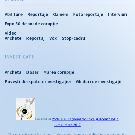
Abilitare
Reportaje
Oameni
Fotoreportaje
Interviuri
Expo 30 de ani de corupție
Video
Anchete
Reportaj
Vox
Stop-cadru
INVESTIGATII
Ancheta
Dosar
Marea corupție
Povești din spatele investigației
Ghiduri de investigații
Laureat al
Premiului Naţional de Etică și Deontologie
Jurnalistică 2017
Ne puteți urmări și pe Telegram, unde publicăm investigații