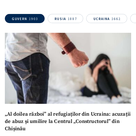
confidențialitate
.
TRIMITE ȘTIREA
GUVERN
1903
RUSIA
1887
UCRAINA
1662
„Al doilea război” al refugiaților din Ucraina: acuzații
de abuz și umilire la Centrul „Constructorul” din
Chișinău