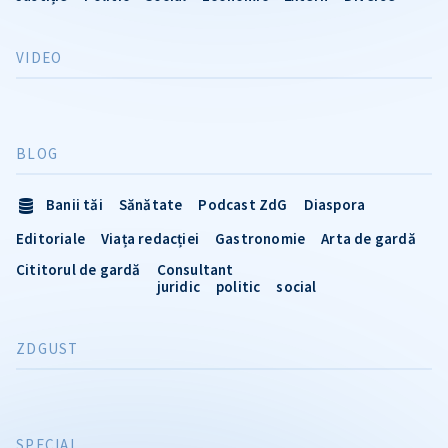
VIDEO
BLOG
Banii tăi
Sănătate
Podcast ZdG
Diaspora
Editoriale
Viața redacției
Gastronomie
Arta de gardă
Cititorul de gardă
Consultant
juridic
politic
social
ZDGUST
SPECIAL