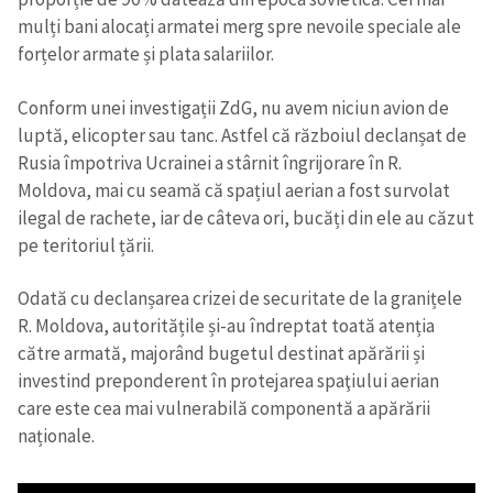
mulți bani alocați armatei merg spre nevoile speciale ale
forțelor armate și plata salariilor.
Conform unei investigații ZdG, nu avem niciun avion de
luptă, elicopter sau tanc. Astfel că războiul declanșat de
Rusia împotriva Ucrainei a stârnit îngrijorare în R.
Moldova, mai cu seamă că spațiul aerian a fost survolat
Trimite o informație
Despre ZdG
ilegal de rachete, iar de câteva ori, bucăți din ele au căzut
in English
на русском
pe teritoriul țării.
Odată cu declanșarea crizei de securitate de la granițele
R. Moldova, autoritățile și-au îndreptat toată atenția
către armată, majorând bugetul destinat apărării și
investind preponderent în protejarea spaţiului aerian
care este cea mai vulnerabilă componentă a apărării
naționale.