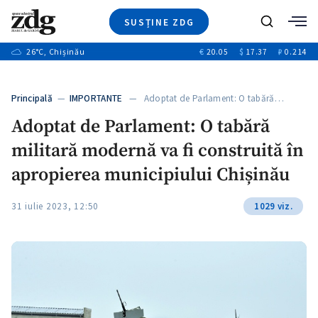
SUSȚINE ZDG
+3
Caută
+1
26
°C
, Chișinău
€
20.05
$
17.37
₽
0.214
Ştiri
+8
+2
Investigatii
Banii tăi
+1
+6
Principală
—
IMPORTANTE
— Adoptat de Parlament: O tabără…
Video
+1
Adoptat de Parlament: O tabără
Special
militară modernă va fi construită în
Blog
+1
ZdGust
apropierea municipiului Chișinău
+1
31 iulie 2023, 12:50
1029 viz.
+1