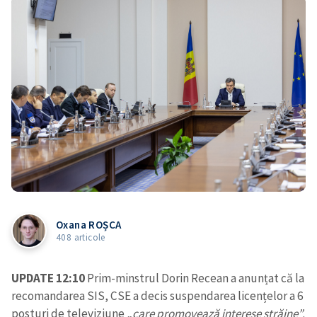
Oxana ROȘCA
408 articole
UPDATE 12:10
Prim-minstrul Dorin Recean a anunțat că la
recomandarea SIS, CSE a decis suspendarea licențelor a 6
posturi de televiziune „
care promovează interese străine”
.