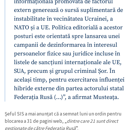
informațională promovată de factorul
extern generează o sursă suplimentară de
instabilitate în vecinătatea Ucrainei, a
NATO și a UE. Politica editorială a acestor
posturi este orientată spre lansarea unei
campanii de dezinformarea în interesul
persoanelor fizice sau juridice incluse în
listele de sancțiuni internaționale ale UE,
SUA, precum și grupul criminal Șor. În
același timp, pentru exercitarea influenței
hibride externe din partea actorului statal
Federația Rusă (…)”, a afirmat Musteața.
Șeful SIS a mai anunțat că a semnat luni un ordin pentru
blocarea a 31 de pagini web, „
dintre care 21 sunt direct
gestionate de către Federația Rusă
”.