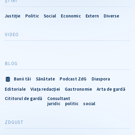
ŞTIRI
Justiție
Politic
Social
Economic
Extern
Diverse
VIDEO
BLOG
Banii tăi
Sănătate
Podcast ZdG
Diaspora
Editoriale
Viața redacției
Gastronomie
Arta de gardă
Cititorul de gardă
Consultant
juridic
politic
social
ZDGUST