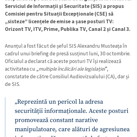
Serviciul de Informații şi Securitate (SIS) a propus
Comisiei pentru Situații Excepționale (CSE) să
„sisteze” licențele de emise a șase posturi TV:
Orizont TV, ITV, Prime, Publika TV, Canal 2 și Canal 3.
Anunțul a fost făcut de șeful SIS Alexandru Musteața în
cadrul unui briefing de presă susținut luni, 30 octombrie.
Oficialul a declarat că aceste posturi TV își realizează
activitatea cu „
multiple încălcări ale legislației
”,
constatate de către Consiliul Audiovizualului (CA), dar și
de SIS.
„Reprezintă un pericol la adresa
securității informaționale. Aceste posturi
promovează constant narative
manipulatoare, care alături de agresiunea