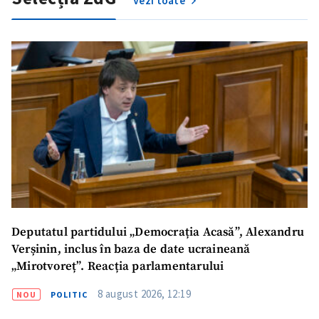
Vezi toate
ȘTIREA MEA
Titlu știre
+ Adaugă titlu
Fotografie
+ Încarcă imagine
Link media
+ Link media
Deputatul partidului „Democrația Acasă”, Alexandru
Verșinin, inclus în baza de date ucraineană
Mesajul știrei
+ Mesajul știrei
„Mirotvoreț”. Reacția parlamentarului
8 august 2026, 12:19
NOU
POLITIC
CONTACT SURSĂ