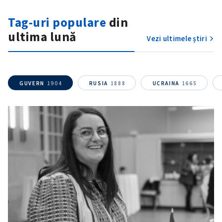
Tag-uri populare
din
ultima lună
Vezi ultimele știri
GUVERN
1904
RUSIA
1888
UCRAINA
1665
SUSȚINE