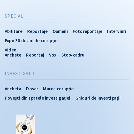
SPECIAL
Abilitare
Reportaje
Oameni
Fotoreportaje
Interviuri
Expo 30 de ani de corupție
Video
Anchete
Reportaj
Vox
Stop-cadru
INVESTIGATII
Ancheta
Dosar
Marea corupție
Povești din spatele investigației
Ghiduri de investigații