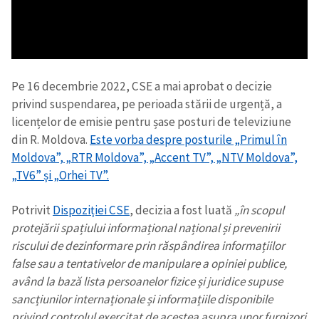
Pe 16 decembrie 2022, CSE a mai aprobat o decizie
privind suspendarea, pe perioada stării de urgență, a
licențelor de emisie pentru șase posturi de televiziune
din R. Moldova.
Este vorba despre posturile „Primul în
Moldova”, „RTR Moldova”, „Accent TV”, „NTV Moldova”,
„TV6” și „Orhei TV”.
Potrivit
Dispoziției CSE
, decizia a fost luată
„în scopul
protejării spațiului informațional național și prevenirii
riscului de dezinformare prin răspândirea informațiilor
false sau a tentativelor de manipulare a opiniei publice,
având la bază lista persoanelor fizice și juridice supuse
sancțiunilor internaționale și informațiile disponibile
privind controlul exercitat de acestea asupra unor furnizori