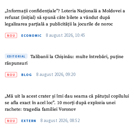
Sursă anonimă
„Informații confidențiale”? Loteria Națională a Moldovei a
refuzat (inițial) să spună câte bilete a vândut după
Nume
+ Numele meu
legalizarea parțială a publicității la jocurile de noroc
8 august 2026, 10:45
NOU
ECONOMIC
Email
+ Emailul meu
Telefon
+ Telefon personal
Talibanii la Chișinău: multe întrebări, puține
EDITORIAL
răspunsuri
Am citit și sunt de
acord cu
politica de
8 august 2026, 09:20
NOU
BLOG
confidențialitate
.
TRIMITE ȘTIREA
„Mă uit la acest crater și îmi dau seama că pătuțul copilului
se afla exact în acel loc”. 10 morți după explozia unei
rachete: tragedia familiei Voronov
8 august 2026, 08:52
NOU
EXTERN