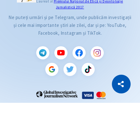
Laureat al
Premiului Naţional de Etică și Deontologie
Jurnalistică 2017
Ne puteți urmări și pe Telegram, unde publicăm investigații
și cele mai importante știri ale zilei, dar și pe: YouTube,
Facebook, Instagram și TikTok.
CITEȘTE
Citește articolul
Copiază Link
ZdG este membru al rețelei globale a jurnaliștilor de investigație (GIJN).
2004—2026 © Ziarul de Gardă.
Toate drepturile rezervate.
Dezvoltat de
SENSMEDIA