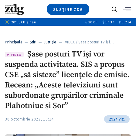
SUSȚINE ZDG
Caută
+2
20
°C
, Chișinău
€
20.05
$
17.37
₽
0.214
Ştiri
+6
+3
Investigatii
Banii tăi
+2
Principală
—
Ştiri
—
Justiție
— VIDEO/ Șase posturi TV își…
Video
+1
+1
Șase posturi TV își vor
Special
VIDEO
suspenda activitatea. SIS a propus
Blog
+2
ZdGust
CSE „să sisteze” licențele de emisie.
+1
Recean: „Aceste televiziuni sunt
subordonate grupărilor criminale
Plahotniuc și Șor”
30 octombrie 2023, 10:14
2924 viz.