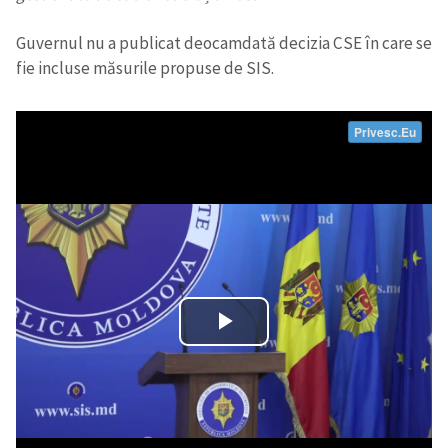
Guvernul nu a publicat deocamdată decizia CSE în care se
fie incluse măsurile propuse de SIS.
Trimite o informație
Despre ZdG
in English
на русском