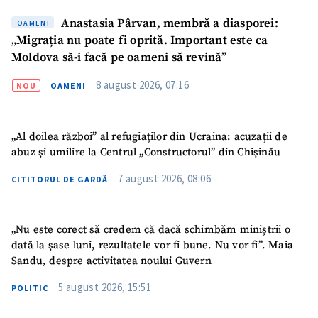
Anastasia Pârvan, membră a diasporei:
OAMENI
„Migrația nu poate fi oprită. Important este ca
Moldova să-i facă pe oameni să revină”
8 august 2026, 07:16
NOU
OAMENI
„Al doilea război” al refugiaților din Ucraina: acuzații de
abuz și umilire la Centrul „Constructorul” din Chișinău
7 august 2026, 08:06
CITITORUL DE GARDĂ
„Nu este corect să credem că dacă schimbăm miniștrii o
dată la șase luni, rezultatele vor fi bune. Nu vor fi”. Maia
Sandu, despre activitatea noului Guvern
5 august 2026, 15:51
POLITIC