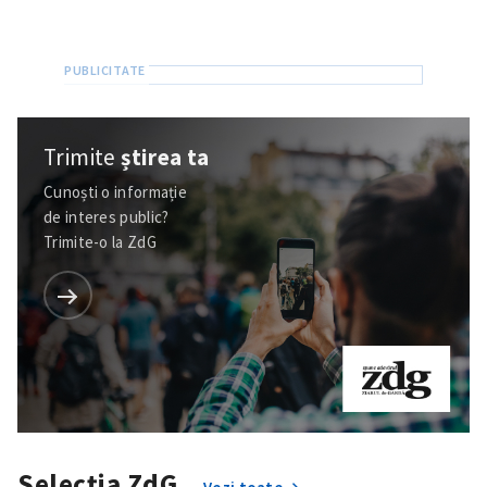
Trimite
știrea ta
Cunoști o informație
de interes public?
Trimite-o la ZdG
Selecția ZdG