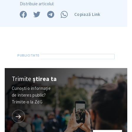
Distribuie articolul:
Copiază Link
Trimite
știrea ta
Cunoști o informație
de interes public?
Trimite-o la ZdG