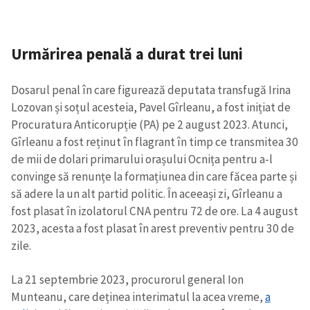
Urmărirea penală a durat trei luni
Dosarul penal în care figurează deputata transfugă Irina
Lozovan și soțul acesteia, Pavel Gîrleanu, a fost inițiat de
Procuratura Anticorupție (PA) pe 2 august 2023. Atunci,
Gîrleanu a fost reținut în flagrant în timp ce transmitea 30
de mii de dolari primarului orașului Ocnița pentru a-l
convinge să renunțe la formațiunea din care făcea parte și
să adere la un alt partid politic. În aceeași zi, Gîrleanu a
fost plasat în izolatorul CNA pentru 72 de ore. La 4 august
2023, acesta a fost plasat în arest preventiv pentru 30 de
zile.
La 21 septembrie 2023, procurorul general Ion
Munteanu, care deținea interimatul la acea vreme,
a