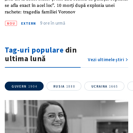
se afla exact în acel loc”. 10 morți după explozia unei
rachete: tragedia familiei Voronov
9 ore în urmă
NOU
EXTERN
Tag-uri populare
din
ultima lună
Vezi ultimele știri
GUVERN
1904
RUSIA
1888
UCRAINA
1665