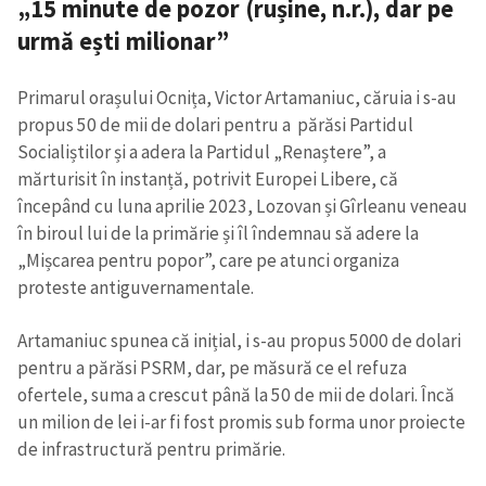
„15 minute de pozor (rușine, n.r.), dar pe
urmă ești milionar”
Primarul orașului Ocnița, Victor Artamaniuc, căruia i s-au
propus 50 de mii de dolari pentru a părăsi Partidul
Socialiștilor și a adera la Partidul „Renaștere”, a
mărturisit în instanță, potrivit Europei Libere, că
începând cu luna aprilie 2023, Lozovan și Gîrleanu veneau
în biroul lui de la primărie și îl îndemnau să adere la
„Mișcarea pentru popor”, care pe atunci organiza
proteste antiguvernamentale.
Artamaniuc spunea că inițial, i s-au propus 5000 de dolari
pentru a părăsi PSRM, dar, pe măsură ce el refuza
ofertele, suma a crescut până la 50 de mii de dolari. Încă
un milion de lei i-ar fi fost promis sub forma unor proiecte
de infrastructură pentru primărie.