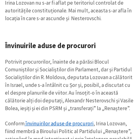
Irina Lozovan nu s-ar fi aflat pe teritoriul controlat de
autoritățile constituționale. Mai mult, aceasta s-ar afla în
locația în care s-ar ascunde și Nesterovschi.
Învinuirile aduse de procurori
Potrivit procurorilor, înainte de a părăsi Blocul
Comuniștilor și Socialiștilor din Parlament, dar și Partidul
Socialiștilor din R. Moldova, deputata Lozovan a călătorit
în Israel, unde s-a întâlnit cu Șor și, posibil, a discutat cu
el despre planurile de viitor. Au însoțit-o în această
călătorie alți doi deputați, Alexandr Nesterovschi și Vasile
Bolea, ieșiți și ei din PSRM și „transferați” la „Renaștere”.
Conform
învinuirilor aduse de procurori
, Irina Lozovan,
fiind membră a Biroului Politic al Partidului „Renaștere”,
acționând în mod intenționat şi prin înțelegere prealabilă