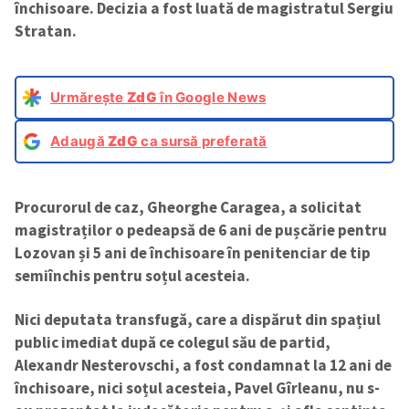
închisoare.
Decizia a fost luată de magistratul Sergiu
Stratan.
Urmărește
ZdG
în Google News
Adaugă
ZdG
ca sursă preferată
Procurorul de caz, Gheorghe Caragea, a solicitat
magistraților o pedeapsă de 6 ani de pușcărie pentru
Lozovan și 5 ani de închisoare în penitenciar de tip
semiînchis pentru soțul acesteia.
Nici deputata transfugă, care a dispărut din spațiul
public imediat după ce colegul său de partid,
Alexandr Nesterovschi, a fost condamnat la 12 ani de
închisoare, nici soțul acesteia, Pavel Gîrleanu, nu s-