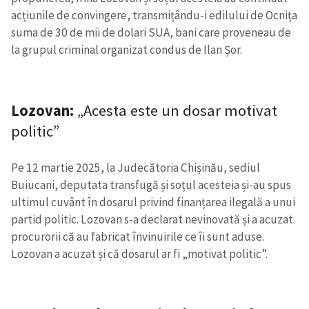
acțiunile de convingere, transmițându-i edilului de Ocnița
suma de 30 de mii de dolari SUA, bani care proveneau de
la grupul criminal organizat condus de Ilan Șor.
Lozovan:
„Acesta este un dosar motivat
politic”
Pe 12 martie 2025, la Judecătoria Chișinău, sediul
Buiucani, deputata transfugă și soțul acesteia și-au spus
Trimite o informație
Despre ZdG
ultimul cuvânt în dosarul privind finanțarea ilegală a unui
in English
на русском
partid politic. Lozovan s-a declarat nevinovată și a acuzat
procurorii că au fabricat învinuirile ce îi sunt aduse.
Lozovan a acuzat și că dosarul ar fi „motivat politic”.