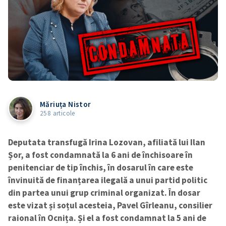
Măriuța Nistor
258 articole
Deputata transfugă Irina Lozovan, afiliată lui Ilan
Șor, a fost condamnată la 6 ani de închisoare în
penitenciar de tip închis, în dosarul în care este
învinuită de finanțarea ilegală a unui partid politic
din partea unui grup criminal organizat. În dosar
este vizat și soțul acesteia, Pavel Gîrleanu, consilier
raional în Ocnița. Și el a fost condamnat la 5 ani de