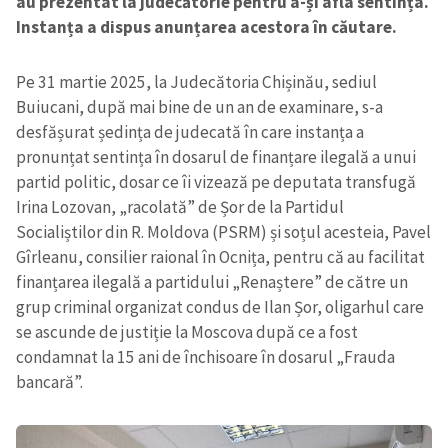
au prezentat la judecătorie pentru a-și afla sentința.
Instanța a dispus anunțarea acestora în căutare.
Pe 31 martie 2025, la Judecătoria Chișinău, sediul
Buiucani, după mai bine de un an de examinare, s-a
desfășurat ședința de judecată în care instanța a
pronunțat sentința în dosarul de finanțare ilegală a unui
partid politic, dosar ce îi vizează pe deputata transfugă
Irina Lozovan, „racolată” de Șor de la Partidul
Socialiștilor din R. Moldova (PSRM) și soțul acesteia, Pavel
Gîrleanu, consilier raional în Ocnița, pentru că au facilitat
finanțarea ilegală a partidului „Renaștere” de către un
grup criminal organizat condus de Ilan Șor, oligarhul care
se ascunde de justiție la Moscova după ce a fost
condamnat la 15 ani de închisoare în dosarul „Frauda
bancară”.