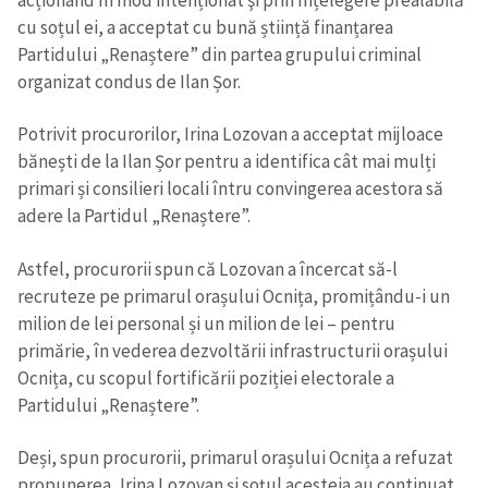
cu soțul ei, a acceptat cu bună știință finanțarea
Partidului „Renaștere” din partea grupului criminal
organizat condus de Ilan Șor.
Potrivit procurorilor, Irina Lozovan a acceptat mijloace
bănești de la Ilan Șor pentru a identifica cât mai mulți
primari și consilieri locali întru convingerea acestora să
adere la Partidul „Renaștere”.
Astfel, procurorii spun că Lozovan a încercat să-l
recruteze pe primarul orașului Ocnița, promițându-i un
milion de lei personal și un milion de lei – pentru
primărie, în vederea dezvoltării infrastructurii orașului
Ocnița, cu scopul fortificării poziției electorale a
Partidului „Renaștere”.
Deși, spun procurorii, primarul orașului Ocnița a refuzat
propunerea, Irina Lozovan și soțul acesteia au continuat