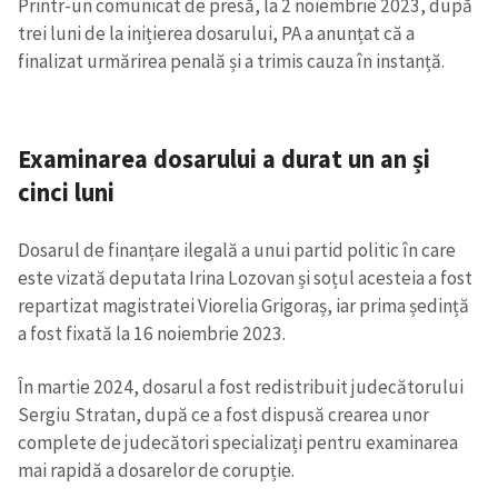
Printr-un comunicat de presă, la 2 noiembrie 2023, după
trei luni de la inițierea dosarului, PA a anunțat că a
finalizat urmărirea penală și a trimis cauza în instanță.
Examinarea dosarului a durat un an și
cinci luni
ȘTIREA MEA
Titlu știre
+ Adaugă titlu
Dosarul de finanțare ilegală a unui partid politic în care
este vizată deputata Irina Lozovan și soțul acesteia a fost
Fotografie
+ Încarcă imagine
repartizat magistratei Viorelia Grigoraș, iar prima ședință
a fost fixată la 16 noiembrie 2023.
Link media
+ Link media
În martie 2024, dosarul a fost redistribuit judecătorului
Sergiu Stratan, după ce a fost dispusă crearea unor
complete de judecători specializați pentru examinarea
mai rapidă a dosarelor de corupție.
Mesajul știrei
+ Mesajul știrei