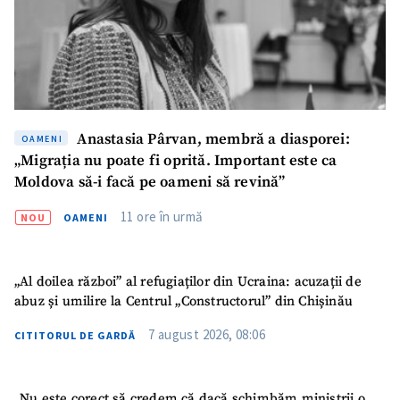
Anastasia Pârvan, membră a diasporei:
OAMENI
„Migrația nu poate fi oprită. Important este ca
Moldova să-i facă pe oameni să revină”
11 ore în urmă
NOU
OAMENI
„Al doilea război” al refugiaților din Ucraina: acuzații de
abuz și umilire la Centrul „Constructorul” din Chișinău
7 august 2026, 08:06
CITITORUL DE GARDĂ
„Nu este corect să credem că dacă schimbăm miniștrii o