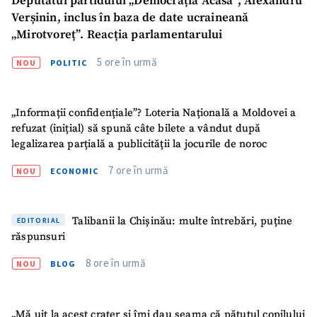
Deputatul partidului „Democrația Acasă”, Alexandru
Verșinin, inclus în baza de date ucraineană
„Mirotvoreț”. Reacția parlamentarului
5 ore în urmă
NOU
POLITIC
„Informații confidențiale”? Loteria Națională a Moldovei a
refuzat (inițial) să spună câte bilete a vândut după
legalizarea parțială a publicității la jocurile de noroc
7 ore în urmă
NOU
ECONOMIC
Talibanii la Chișinău: multe întrebări, puține
EDITORIAL
răspunsuri
8 ore în urmă
NOU
BLOG
„Mă uit la acest crater și îmi dau seama că pătuțul copilului