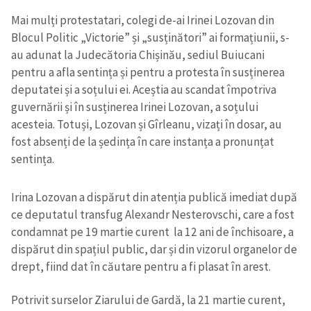
Mai mulți protestatari, colegi de-ai Irinei Lozovan din
Blocul Politic „Victorie” și „susținători” ai formațiunii, s-
au adunat la Judecătoria Chișinău, sediul Buiucani
pentru a afla sentința și pentru a protesta în susținerea
deputatei și a soțului ei. Aceștia au scandat împotriva
guvernării și în susținerea Irinei Lozovan, a soțului
acesteia. Totuși, Lozovan și Gîrleanu, vizați în dosar, au
fost absenți de la ședința în care instanța a pronunțat
sentința.
Irina Lozovan a dispărut din atenția publică imediat după
ce deputatul transfug Alexandr Nesterovschi, care a fost
condamnat pe 19 martie curent la 12 ani de închisoare, a
dispărut din spațiul public, dar și din vizorul organelor de
drept, fiind dat în căutare pentru a fi plasat în arest.
Potrivit surselor Ziarului de Gardă, la 21 martie curent,