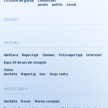
Cititorul de gardă
Consultant
juridic
politic
social
ZDGUST
SPECIAL
Abilitare
Reportaje
Oameni
Fotoreportaje
Interviuri
Expo 30 de ani de corupție
Video
Anchete
Reportaj
Vox
Stop-cadru
INVESTIGATII
Ancheta
Dosar
Marea corupție