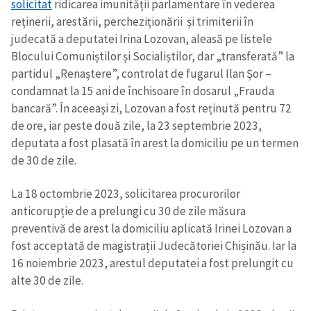
solicitat
ridicarea imunității parlamentare în vederea
reținerii, arestării, percheziționării și trimiterii în
judecată a deputatei Irina Lozovan, aleasă pe listele
Blocului Comuniștilor și Socialiștilor, dar „transferată” la
partidul „Renaștere”, controlat de fugarul Ilan Șor –
condamnat la 15 ani de închisoare în dosarul „Frauda
bancară”. În aceeași zi, Lozovan a fost reținută pentru 72
de ore, iar peste două zile, la 23 septembrie 2023,
deputata a fost plasată în arest la domiciliu pe un termen
de 30 de zile.
La 18 octombrie 2023, solicitarea procurorilor
anticorupție de a prelungi cu 30 de zile măsura
preventivă de arest la domiciliu aplicată Irinei Lozovan a
fost acceptată de magistrații Judecătoriei Chișinău. Iar la
16 noiembrie 2023, arestul deputatei a fost prelungit cu
alte 30 de zile.