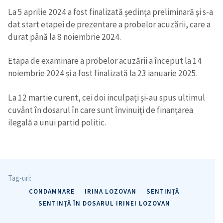
La 5 aprilie 2024 a fost finalizată ședința preliminară și s-a
CONTACT SURSĂ
dat start etapei de prezentare a probelor acuzării, care a
durat până la 8 noiembrie 2024.
Sursă anonimă
Etapa de examinare a probelor acuzării a început la 14
Nume
+ Numele meu
noiembrie 2024 și a fost finalizată la 23 ianuarie 2025.
Email
+ Emailul meu
La 12 martie curent, cei doi inculpați și-au spus ultimul
cuvânt în dosarul în care sunt învinuiți de finanțarea
Telefon
+ Telefon personal
ilegală a unui partid politic.
Am citit și sunt de
acord cu
politica de
confidențialitate
.
Tag-uri:
TRIMITE ȘTIREA
CONDAMNARE
IRINA LOZOVAN
SENTINȚĂ
SENTINȚĂ ÎN DOSARUL IRINEI LOZOVAN