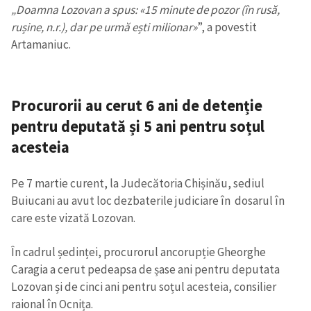
„Doamna Lozovan a spus: «15 minute de pozor (în rusă,
rușine, n.r.), dar pe urmă ești milionar»
”, a povestit
Artamaniuc.
Procurorii au cerut 6 ani de detenție
pentru deputată și 5 ani pentru soțul
acesteia
Pe 7 martie curent, la Judecătoria Chișinău, sediul
Buiucani au avut loc dezbaterile judiciare în dosarul în
care este vizată Lozovan.
În cadrul ședinței, procurorul ancorupție Gheorghe
Caragia a cerut pedeapsa de șase ani pentru deputata
Lozovan și de cinci ani pentru soțul acesteia, consilier
raional în Ocnița.