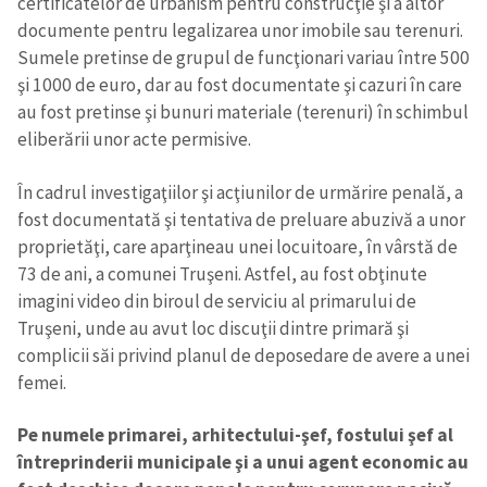
certificatelor de urbanism pentru construcţie şi a altor
documente pentru legalizarea unor imobile sau terenuri.
Sumele pretinse de grupul de funcţionari variau între 500
şi 1000 de euro, dar au fost documentate şi cazuri în care
au fost pretinse şi bunuri materiale (terenuri) în schimbul
eliberării unor acte permisive.
În cadrul investigaţiilor şi acţiunilor de urmărire penală, a
fost documentată şi tentativa de preluare abuzivă a unor
proprietăţi, care aparţineau unei locuitoare, în vârstă de
73 de ani, a comunei Truşeni. Astfel, au fost obţinute
imagini video din biroul de serviciu al primarului de
Truşeni, unde au avut loc discuţii dintre primară şi
complicii săi privind planul de deposedare de avere a unei
femei.
Pe numele primarei, arhitectului-şef, fostului şef al
întreprinderii municipale şi a unui agent economic au