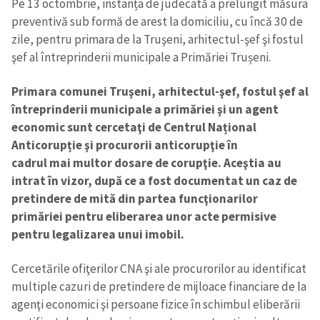
Pe 13 octombrie, instanța de judecată a prelungit măsura
preventivă sub formă de arest la domiciliu, cu încă 30 de
zile, pentru primara de la Truşeni, arhitectul-şef şi fostul
şef al întreprinderii municipale a Primăriei Trușeni.
Primara comunei Truşeni, arhitectul-şef, fostul şef al
întreprinderii municipale a primăriei şi un agent
economic sunt cercetaţi de Centrul Național
Anticorupție şi procurorii anticorupţie în
cadrul mai multor dosare de corupţie. Aceştia au
intrat în vizor, după ce a fost documentat un caz de
pretindere de mită din partea funcţionarilor
primăriei pentru eliberarea unor acte permisive
pentru legalizarea unui imobil.
Cercetările ofiţerilor CNA şi ale procurorilor au identificat
multiple cazuri de pretindere de mijloace financiare de la
agenţi economici şi persoane fizice în schimbul eliberării