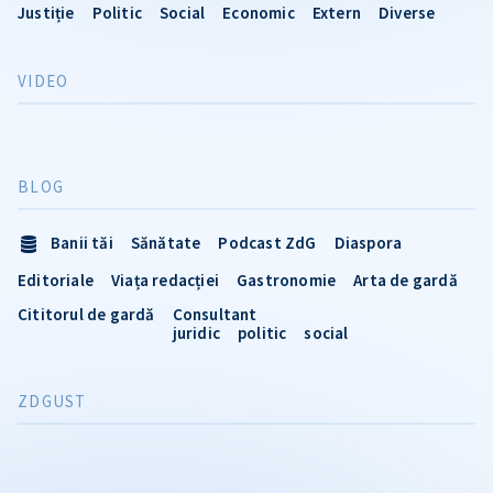
Justiție
Politic
Social
Economic
Extern
Diverse
VIDEO
BLOG
Banii tăi
Sănătate
Podcast ZdG
Diaspora
Editoriale
Viața redacției
Gastronomie
Arta de gardă
Cititorul de gardă
Consultant
juridic
politic
social
ZDGUST