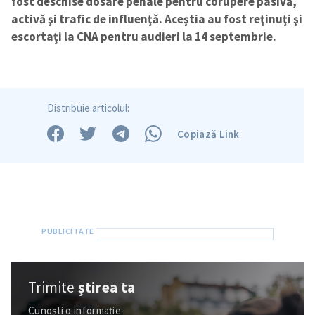
fost deschise dosare penale pentru corupere pasivă,
activă şi trafic de influenţă. Aceştia au fost reţinuţi şi
escortaţi la CNA pentru audieri la 14 septembrie.
Trimite o informație
Despre ZdG
in English
на русском
Distribuie articolul:
Copiază Link
Trimite
știrea ta
Cunoști o informație