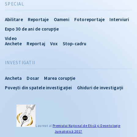
SPECIAL
Abilitare
Reportaje
Oameni
Fotoreportaje
Interviuri
Expo 30 de ani de corupție
Video
Anchete
Reportaj
Vox
Stop-cadru
INVESTIGATII
Ancheta
Dosar
Marea corupție
Povești din spatele investigației
Ghiduri de investigații
Laureat al
Premiului Naţional de Etică și Deontologie
Jurnalistică 2017