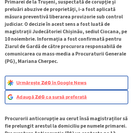
Primarei de la Trușeni, suspectată de corupţie şi
preluări abuzive de proprietăţi, i-a fost aplicată
măsura preventivă liberarea provizorie sub control
judiciar. O decizie în acest sens a fost luată de
magistrații Judecătoriei Chișinău, sediul Ciocana, pe
10 noiembrie. Informația a fost confirmată pentru
Ziarul de Gardă de către procurora responsabilă de
comunicarea cu mass-media a Procuraturii Generale
(PG), Mariana Cherpec.
Urmărește
ZdG
în Google News
Adaugă
ZdG
ca sursă preferată
Procurorii anticorupție au cerut însă magistraților să
fie prelungit arestul la domiciliu
pe numele primarei.