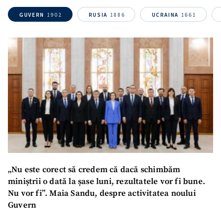
GUVERN
1902
RUSIA
1886
UCRAINA
1661
Nume
+ Numele meu
Email
+ Emailul meu
Telefon
+ Telefon personal
Am citit și sunt de
acord cu
politica de
confidențialitate
.
TRIMITE ȘTIREA
„Nu este corect să credem că dacă schimbăm
miniștrii o dată la șase luni, rezultatele vor fi bune.
Nu vor fi”. Maia Sandu, despre activitatea noului
Guvern