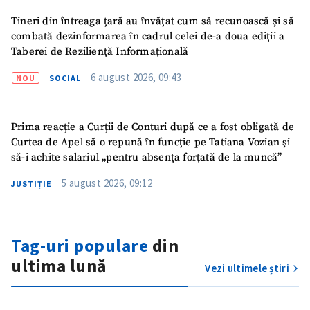
Tineri din întreaga țară au învățat cum să recunoască și să
combată dezinformarea în cadrul celei de-a doua ediții a
Taberei de Reziliență Informațională
ȘTIREA MEA
6 august 2026, 09:43
NOU
SOCIAL
Titlu știre
+ Adaugă titlu
Prima reacție a Curții de Conturi după ce a fost obligată de
Fotografie
+ Încarcă imagine
Curtea de Apel să o repună în funcție pe Tatiana Vozian și
să-i achite salariul „pentru absența forțată de la muncă”
Link media
+ Link media
5 august 2026, 09:12
JUSTIȚIE
Mesajul știrei
+ Mesajul știrei
Tag-uri populare
din
ultima lună
Vezi ultimele știri
CONTACT SURSĂ
Sursă anonimă