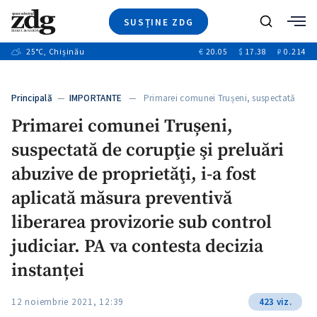
SUSȚINE ZDG
+4
Caută
+1
25
°C
, Chișinău
€
20.05
$
17.38
₽
0.214
Ştiri
+13
+10
Investigatii
Banii tăi
+3
Principală
—
IMPORTANTE
— Primarei comunei Trușeni, suspectată
Video
de…
Primarei comunei Trușeni,
Special
suspectată de corupţie şi preluări
Blog
+1
ZdGust
abuzive de proprietăţi, i-a fost
aplicată măsura preventivă
liberarea provizorie sub control
judiciar. PA va contesta decizia
instanței
12 noiembrie 2021, 12:39
423 viz.