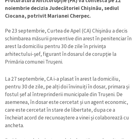
Procuratura Anticorupție (PA) va contesta pe 12
noiembrie decizia Judecătoriei Chișinău, sediul
Ciocana, potrivit Marianei Cherpec.
Pe 23 septembrie, Curtea de Apel (CA) Chişinău a decis
schimbarea măsurii preventive din arest în penitenciar în
arest la domiciliu pentru 30 de zile în privinţa
arhitectului-şef, figurant în dosarul de corupţie la
Primăria comunei Truşeni.
La 27 septembrie, CA i-a plasat în arest la domiciliu,
pentru 30 de zile, pe alți doi învinuiți în dosar, primara și
fostul șef al întreprinderii municipale din Trușeni. De
asemenea, în dosar este cercetat și un agent economic,
care este cercetat în stare de libertate, dupa ce a
încheiat acord de recunoaștere a vinei și colaborează cu
ancheta.