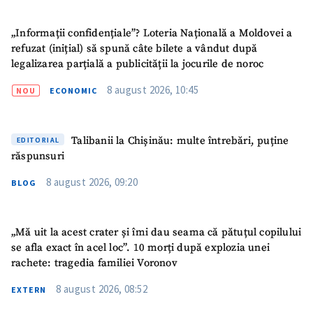
„Informații confidențiale”? Loteria Națională a Moldovei a
refuzat (inițial) să spună câte bilete a vândut după
legalizarea parțială a publicității la jocurile de noroc
8 august 2026, 10:45
NOU
ECONOMIC
Talibanii la Chișinău: multe întrebări, puține
EDITORIAL
răspunsuri
8 august 2026, 09:20
BLOG
„Mă uit la acest crater și îmi dau seama că pătuțul copilului
se afla exact în acel loc”. 10 morți după explozia unei
SUSȚINE
rachete: tragedia familiei Voronov
8 august 2026, 08:52
EXTERN