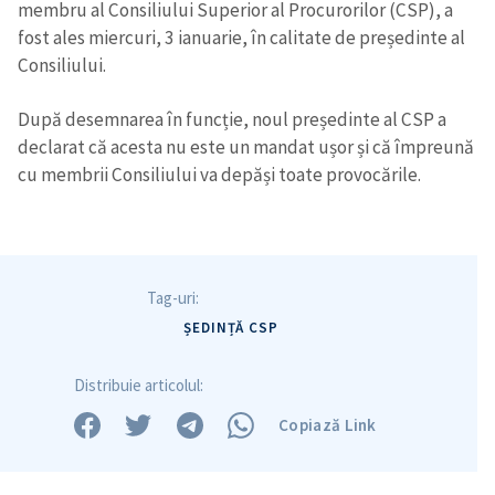
membru al Consiliului Superior al Procurorilor (CSP), a
fost ales miercuri, 3 ianuarie, în calitate de președinte al
Consiliului.
După desemnarea în funcție, noul președinte al CSP a
declarat că acesta nu este un mandat ușor și că împreună
cu membrii Consiliului va depăși toate provocările.
Tag-uri:
ȘEDINȚĂ CSP
ȘTIREA MEA
Distribuie articolul:
Titlu știre
+ Adaugă titlu
Copiază Link
Fotografie
+ Încarcă imagine