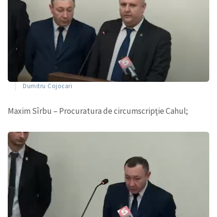
Dumitru Cojocari
Maxim Sîrbu – Procuratura de circumscripţie Cahul;