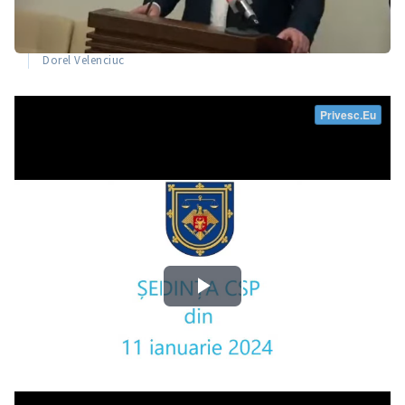
Dorel Velenciuc
Trimite o informație
Despre ZdG
in English
на русском