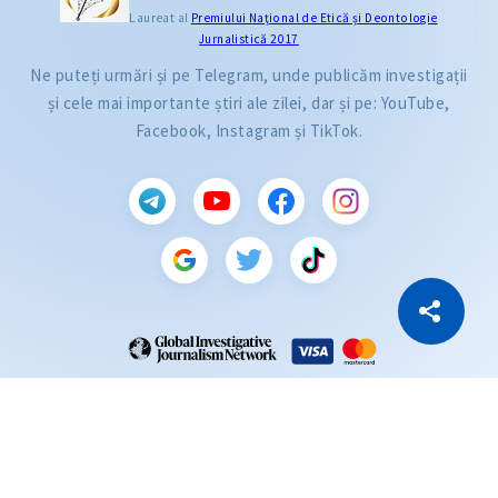
Laureat al
Premiului Naţional de Etică și Deontologie
Jurnalistică 2017
Ne puteți urmări și pe Telegram, unde publicăm investigații
și cele mai importante știri ale zilei, dar și pe: YouTube,
Facebook, Instagram și TikTok.
CITEȘTE
Citește articolul
Copiază Link
ZdG este membru al rețelei globale a jurnaliștilor de investigație (GIJN).
2004—2026 © Ziarul de Gardă.
Toate drepturile rezervate.
Dezvoltat de
SENSMEDIA