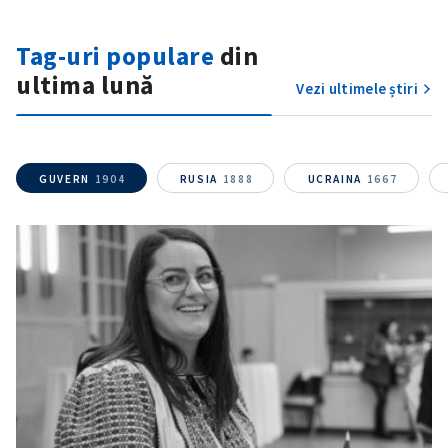
Tag-uri populare
din
ultima lună
Vezi ultimele știri
GUVERN
1904
RUSIA
1888
UCRAINA
1667