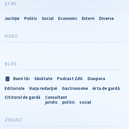
ŞTIRI
Justiție
Politic
Social
Economic
Extern
Diverse
VIDEO
BLOG
Banii tăi
Sănătate
Podcast ZdG
Diaspora
Editoriale
Viața redacției
Gastronomie
Arta de gardă
Cititorul de gardă
Consultant
juridic
politic
social
ZDGUST