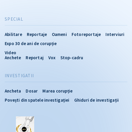
SPECIAL
Abilitare
Reportaje
Oameni
Fotoreportaje
Interviuri
Expo 30 de ani de corupție
Video
Anchete
Reportaj
Vox
Stop-cadru
INVESTIGATII
Ancheta
Dosar
Marea corupție
Povești din spatele investigației
Ghiduri de investigații