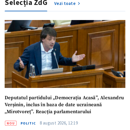
Selecția ZdG
Am citit și sunt de
Vezi toate
acord cu
politica de
confidențialitate
.
TRIMITE ȘTIREA
Deputatul partidului „Democrația Acasă”, Alexandru
Verșinin, inclus în baza de date ucraineană
„Mirotvoreț”. Reacția parlamentarului
8 august 2026, 12:19
NOU
POLITIC