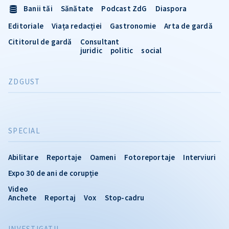
Banii tăi
Sănătate
Podcast ZdG
Diaspora
Editoriale
Viața redacției
Gastronomie
Arta de gardă
Cititorul de gardă
Consultant
juridic
politic
social
ZDGUST
SPECIAL
Abilitare
Reportaje
Oameni
Fotoreportaje
Interviuri
Expo 30 de ani de corupție
Video
Anchete
Reportaj
Vox
Stop-cadru
INVESTIGATII