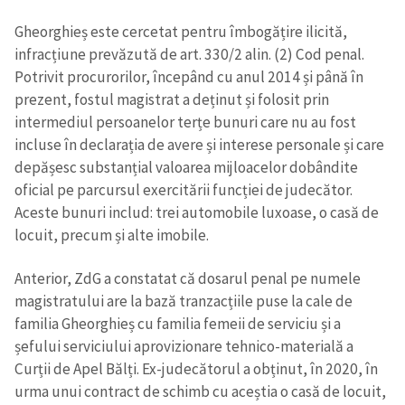
Gheorghieș este cercetat pentru îmbogățire ilicită,
infracțiune prevăzută de art. 330/2 alin. (2) Cod penal.
Potrivit procurorilor, începând cu anul 2014 și până în
prezent, fostul magistrat a deținut și folosit prin
intermediul persoanelor terțe bunuri care nu au fost
incluse în declarația de avere și interese personale și care
depășesc substanțial valoarea mijloacelor dobândite
oficial pe parcursul exercitării funcției de judecător.
Aceste bunuri includ: trei automobile luxoase, o casă de
locuit, precum și alte imobile.
Anterior, ZdG a constatat că dosarul penal pe numele
magistratului are la bază tranzacțiile puse la cale de
familia Gheorghieș cu familia femeii de serviciu și a
șefului serviciului aprovizionare tehnico-materială a
Curții de Apel Bălți. Ex-judecătorul a obținut, în 2020, în
urma unui contract de schimb cu aceștia o casă de locuit,