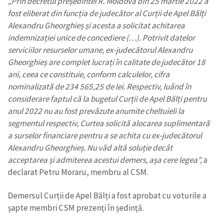
„Prin decretul președintei R. Moldova din 25 martie 2022 a
fost eliberat din funcția de judecător al Curții de Apel Bălți
Alexandru Gheorghieș și acesta a solicitat achitarea
indemnizației unice de concediere (…). Potrivit datelor
serviciilor resurselor umane, ex-judecătorul Alexandru
Gheorghieș are complet lucrați în calitate de judecător 18
ani, ceea ce constituie, conform calculelor, cifra
nominalizată de 234 565,25 de lei. Respectiv, luând în
considerare faptul că la bugetul Curții de Apel Bălți pentru
anul 2022 nu au fost prevăzute anumite cheltuieli la
segmentul respectiv, Curtea solicită alocarea suplimentară
a surselor financiare pentru a se achita cu ex-judecătorul
Alexandru Gheorghieș. Nu văd altă soluție decât
acceptarea și admiterea acestui demers, așa cere legea”,
a
declarat Petru Moraru, membru al CSM.
Demersul Curții de Apel Bălți a fost aprobat cu voturile a
șapte membri CSM prezenți în ședință.