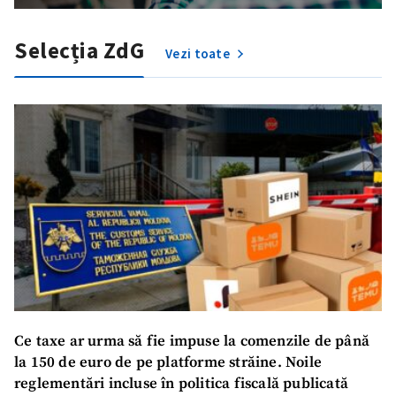
Selecția ZdG
Vezi toate
ȘTIREA MEA
Titlu știre
+ Adaugă titlu
Fotografie
+ Încarcă imagine
Link media
+ Link media
Ce taxe ar urma să fie impuse la comenzile de până
la 150 de euro de pe platforme străine. Noile
reglementări incluse în politica fiscală publicată