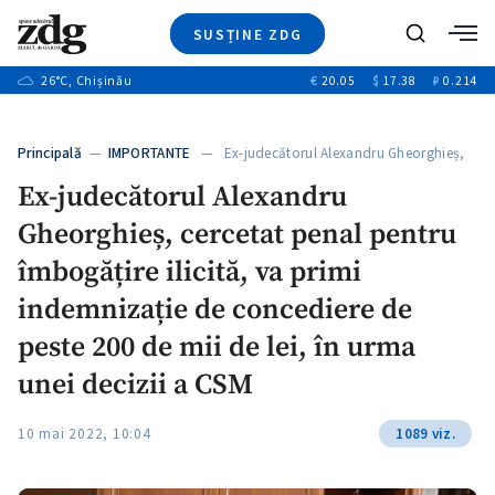
SUSȚINE ZDG
+4
Caută
+1
26
°C
, Chișinău
€
20.05
$
17.38
₽
0.214
Ştiri
+13
+10
Investigatii
Banii tăi
+3
Principală
—
IMPORTANTE
— Ex-judecătorul Alexandru Gheorghieș,
Video
cercetat penal…
Ex-judecătorul Alexandru
Special
Gheorghieș, cercetat penal pentru
Blog
+1
ZdGust
îmbogățire ilicită, va primi
indemnizație de concediere de
peste 200 de mii de lei, în urma
unei decizii a CSM
10 mai 2022, 10:04
1089 viz.