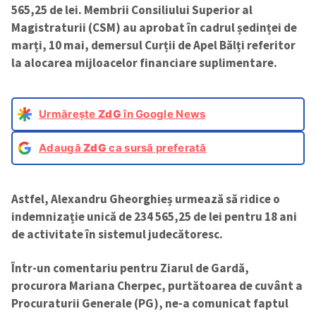
565,25 de lei. Membrii Consiliului Superior al
Magistraturii (CSM) au aprobat în cadrul ședinței de
marți, 10 mai, demersul Curții de Apel Bălți referitor
la alocarea mijloacelor financiare suplimentare.
Urmărește
ZdG
în Google News
Adaugă
ZdG
ca sursă preferată
Astfel, Alexandru Gheorghieș urmează să ridice o
indemnizație unică de 234 565,25 de lei pentru 18 ani
de activitate în sistemul judecătoresc.
Într-un comentariu pentru Ziarul de Gardă,
procurora Mariana Cherpec, purtătoarea de cuvânt a
Procuraturii Generale (PG), ne-a comunicat faptul