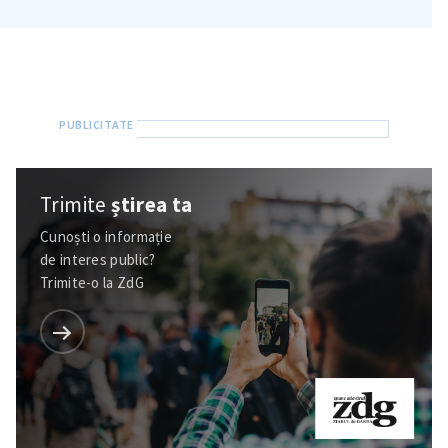
Trimite
știrea ta
Cunoști o informație
de interes public?
Trimite-o la ZdG