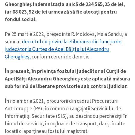
Gheorghieș indemnizația unică de 234 565,25 de lei,
iar 68 023,92 de lei urmează să fie alocați pentru
fondul social.
Pe 25 martie 2022, președinta R. Moldova, Maia Sandu, a
semnat
decretul cu privire la eliberarea din funcția de
judecător la Curtea de Apel Bălți a lui Alexandru
Gheroghieș,
conform cererii de demisie.
În prezent, în privința fostului judecător al Curții de
Apel Bălți Alexandru Gheorghieș este aplicată măsura
sub formă de liberare provizorie sub control judiciar.
În noiembrie 2021, procurorii din cadrul Procuraturii
Anticorupție (PA), în comun cu angajații Serviciului de
Informații și Securitate (SIS), au descins cu percheziții în
Trimite o informație
Despre ZdG
biroul de serviciu, în mijloace de transport, dar și în alte
in English
на русском
locații ci aparțineau fostului magistrat.