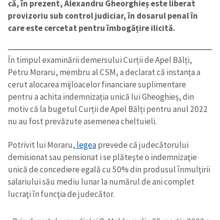
că, în prezent, Alexandru Gheorghieș este liberat
provizoriu sub control judiciar, în dosarul penal în
care este cercetat pentru îmbogățire ilicită.
În timpul examinării demersului Curții de Apel Bălți,
Petru Moraru, membru al CSM, a declarat că instanța a
cerut alocarea mijloacelor financiare suplimentare
pentru a achita indemnizația unică lui Gheoghieș, din
motiv că la bugetul Curții de Apel Bălți pentru anul 2022
nu au fost prevăzute asemenea cheltuieli.
Potrivit lui Moraru,
legea
prevede că judecătorului
demisionat sau pensionat i se plăteşte o indemnizaţie
unică de concediere egală cu 50% din produsul înmulţirii
salariului său mediu lunar la numărul de ani complet
lucraţi în funcţia de judecător.