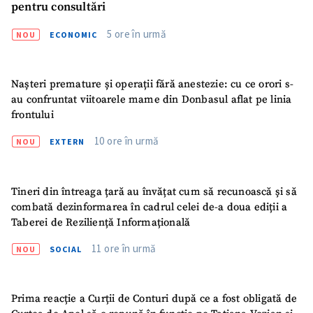
pentru consultări
Mesajul știrei
+ Mesajul știrei
5 ore în urmă
NOU
ECONOMIC
CONTACT SURSĂ
Sursă anonimă
Nașteri premature și operații fără anestezie: cu ce orori s-
au confruntat viitoarele mame din Donbasul aflat pe linia
frontului
Nume
+ Numele meu
10 ore în urmă
NOU
EXTERN
Email
+ Emailul meu
Tineri din întreaga țară au învățat cum să recunoască și să
Telefon
+ Telefon personal
combată dezinformarea în cadrul celei de-a doua ediții a
Taberei de Reziliență Informațională
Am citit și sunt de
acord cu
politica de
11 ore în urmă
NOU
SOCIAL
confidențialitate
.
TRIMITE ȘTIREA
Prima reacție a Curții de Conturi după ce a fost obligată de