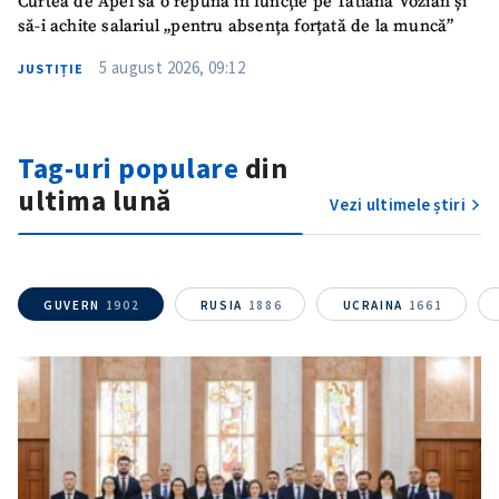
Curtea de Apel să o repună în funcție pe Tatiana Vozian și
să-i achite salariul „pentru absența forțată de la muncă”
5 august 2026, 09:12
JUSTIȚIE
Tag-uri populare
din
ultima lună
Vezi ultimele știri
GUVERN
1902
RUSIA
1886
UCRAINA
1661