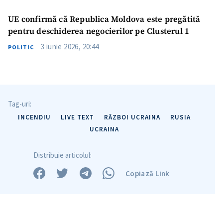
UE confirmă că Republica Moldova este pregătită
pentru deschiderea negocierilor pe Clusterul 1
3 iunie 2026, 20:44
POLITIC
ȘTIREA MEA
Titlu știre
+ Adaugă titlu
Tag-uri:
Fotografie
+ Încarcă imagine
INCENDIU
LIVE TEXT
RĂZBOI UCRAINA
RUSIA
UCRAINA
Link media
+ Link media
Distribuie articolul:
Copiază Link
Mesajul știrei
+ Mesajul știrei
CONTACT SURSĂ