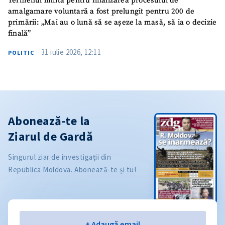
Termenul limită pentru finalizarea procesului de
amalgamare voluntară a fost prelungit pentru 200 de
primării: „Mai au o lună să se așeze la masă, să ia o decizie
finală”
31 iulie 2026, 12:11
POLITIC
Abonează-te la
Ziarul de Gardă
Singurul ziar de investigații din
Republica Moldova. Abonează-te și tu!
Email
+ Adaugă email