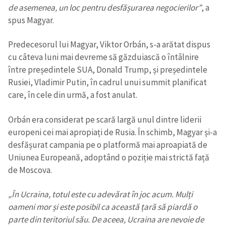
in English
на русском
de asemenea, un loc pentru desfășurarea negocierilor”
, a
spus Magyar.
Predecesorul lui Magyar, Viktor Orbán, s-a arătat dispus
cu câteva luni mai devreme să găzduiască o întâlnire
între președintele SUA, Donald Trump, și președintele
Rusiei, Vladimir Putin, în cadrul unui summit planificat
care, în cele din urmă, a fost anulat.
Orbán era considerat pe scară largă unul dintre liderii
europeni cei mai apropiați de Rusia. În schimb, Magyar și-a
desfășurat campania pe o platformă mai aproapiată de
Uniunea Europeană, adoptând o poziție mai strictă față
de Moscova.
„În Ucraina, totul este cu adevărat în joc acum. Mulți
oameni mor și este posibil ca această țară să piardă o
parte din teritoriul său. De aceea, Ucraina are nevoie de