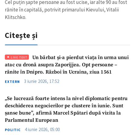
Cel puțin șapte persoane au fost ucise, iar alte 90 au fost
rănite în capitală, potrivit primarului Kievului, Vitalii
Klitschko.
Citește și
Un bărbat și-a pierdut viața în urma unui
LIVE TEXT
atac cu dronă asupra Zaporijjea. Opt persoane –
rănite în Dnipro. Război în Ucraina, ziua 1561
3 iunie 2026, 17:52
EXTERN
„Se lucrează foarte intens la nivel diplomatic pentru
deschiderea negocierilor pe clustere în iunie. Sunt
șanse bune”, afirmă Marcel Spătari după vizita la
Parlamentul European
4 iunie 2026, 05:00
POLITIC