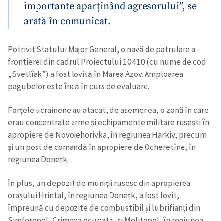
importante aparținând agresorului”, se
arată în comunicat.
Potrivit Statului Major General, o navă de patrulare a
frontierei din cadrul Proiectului 10410 (cu nume de cod
„Svetlîak”) a fost lovită în Marea Azov. Amploarea
pagubelor este încă în curs de evaluare.
Forțele ucrainene au atacat, de asemenea, o zonă în care
erau concentrate arme și echipamente militare rusești în
apropiere de Novoiehorivka, în regiunea Harkiv, precum
și un post de comandă în apropiere de Ocheretîne, în
regiunea Donețk.
În plus, un depozit de muniții rusesc din apropierea
orașului Hrintal, în regiunea Donețk, a fost lovit,
împreună cu depozite de combustibil și lubrifianți din
Simferopol, Crimeea ocupată, și Melitopol, în regiunea