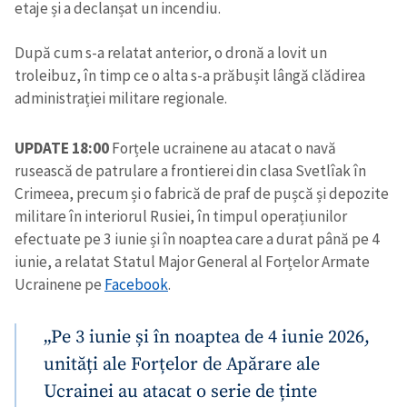
etaje și a declanșat un incendiu.
După cum s-a relatat anterior, o dronă a lovit un
troleibuz, în timp ce o alta s-a prăbușit lângă clădirea
administrației militare regionale.
UPDATE 18:00
Forțele ucrainene au atacat o navă
rusească de patrulare a frontierei din clasa Svetlîak în
Crimeea, precum și o fabrică de praf de pușcă și depozite
militare în interiorul Rusiei, în timpul operațiunilor
efectuate pe 3 iunie și în noaptea care a durat până pe 4
iunie, a relatat Statul Major General al Forțelor Armate
Ucrainene pe
Facebook
.
„Pe 3 iunie și în noaptea de 4 iunie 2026,
unități ale Forțelor de Apărare ale
Ucrainei au atacat o serie de ținte