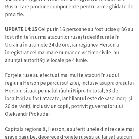
Rusia, care produce componente pentru arme ghidate de
precizie.
UPDATE 14:15
Cel puțin 16 persoane au fost ucise și 86 au
fost rănite în urma atacurilor rusești desfășurate în
Ucraina în ultimele 24 de ore, iar regiunea Herson a
înregistrat cel mai mare număr de victime civile, au
anunțat autoritățile locale pe 4 iunie.
Forțele ruse au efectuat mai multe atacuri în sudul
regiunii Herson pe parcursul zilei, inclusiv asupra orașului
Herson, situat pe malul râului Nipru În total, 53 de
localități au fost atacate, iar bilanțul este de șase morți și
26 de răniți, inclusiv un copil, potrivit guvernatorului
Oleksandr Prokudin.
Capitala regională, Herson, a suferit unele dintre cele mai
grave pagube, deoarece dronele rusești au lansat atacuri