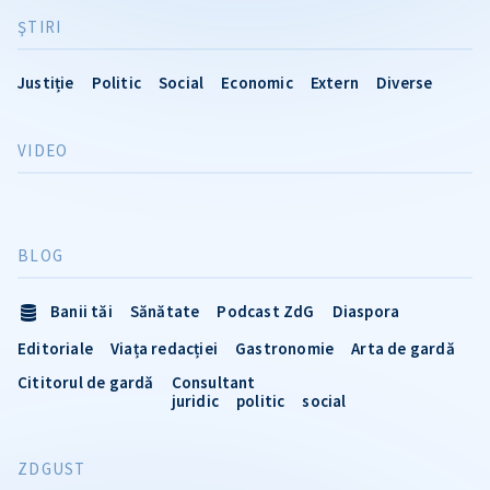
ŞTIRI
Justiție
Politic
Social
Economic
Extern
Diverse
VIDEO
BLOG
Banii tăi
Sănătate
Podcast ZdG
Diaspora
Editoriale
Viața redacției
Gastronomie
Arta de gardă
Cititorul de gardă
Consultant
juridic
politic
social
ZDGUST