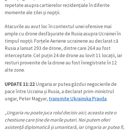
repetate asupra cartierelor rezidențiale în diferite
momente ale zilei și nopții.
Atacurile au avut loc în contextul unei ofensive mai
ample cu drone desfășurate de Rusia asupra Ucrainei în
timpul nopții. Forțele Aeriene ucrainene au declarat că
Rusia a lansat 293 de drone, dintre care 264 au fost
interceptate. Cel puțin 24 de drone au lovit 11 locații, iar
resturi provenite de la drone au fost înregistrate în 12
alte zone.
UPDATE 11:22
Ungaria ar putea găzdui negocierile de
pace între Ucraina și Rusia, a declarat prim-ministrul
ungar, Peter Magyar,
transmite Ukrainska Pravda
.
„Ungaria nu poate juca rolul decisiv aici; aceasta este o
chestiune care ține de marile puteri. Noi putem oferi
Trimite o informație
Despre ZdG
asistență diplomatică și umanitară, iar Ungaria ar putea fi,