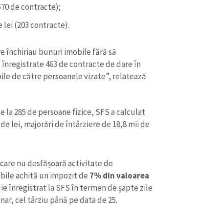
(570 de contracte);
 lei (203 contracte).
re închiriau bunuri imobile fără să
t înregistrate 463 de contracte de dare în
ile de către persoanele vizate”, relatează
 la 285 de persoane fizice, SFS a calculat
 de lei, majorări de întârziere de 18,8 mii de
CONTACT SURSĂ
e care nu desfășoară activitate de
Sursă anonimă
obile achită un impozit de
7% din valoarea
+ Adaugă titlu
ie înregistrat la SFS în termen de șapte zile
Nume
+ Numele 
unar, cel târziu până pe data de 25.
+ Încarcă imagine