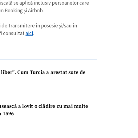
Email
+ Emailul 
iscală se aplică inclusiv persoanelor care
+ Link media
m Booking și Airbnb.
Telefon
+ Telefon pe
 de transmitere în posesie şi/sau în
fi consultat
aici
.
Am citit și sunt de ac
+ Mesajul știrei
confidențialitate
.
TRIMITE ȘT
 liber”. Cum Turcia a arestat sute de
sească a lovit o clădire cu mai multe
a 1596