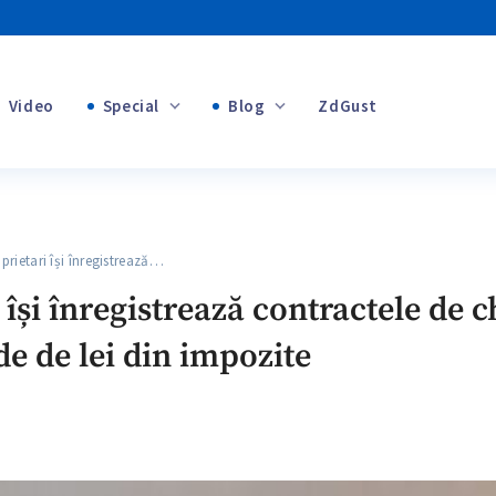
Video
Special
Blog
ZdGust
+1
Banii tăi
+1
ietari își înregistrează…
+1
își înregistrează contractele de ch
de de lei din impozite
+1