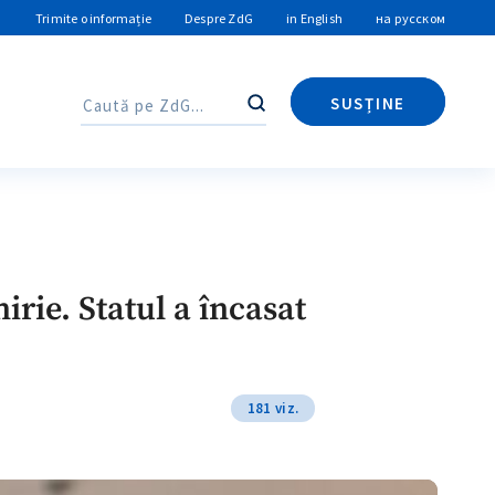
Trimite o informație
Despre ZdG
in English
на русском
SUSȚINE
Caută
Caută
irie. Statul a încasat
181 viz.