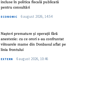
meu
incluse în politica fiscală publicată
pentru consultări
rsonal
6 august 2026, 14:54
ECONOMIC
ord cu
politica de
Nașteri premature și operații fără
anestezie: cu ce orori s-au confruntat
IREA
viitoarele mame din Donbasul aflat pe
linia frontului
6 august 2026, 10:46
EXTERN