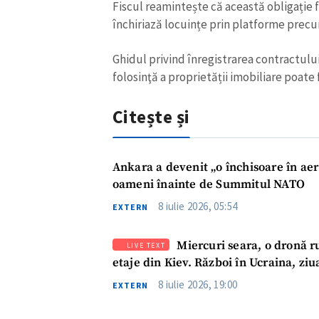
Fiscul reamintește că această obligație f
Link media
închiriază locuințe prin platforme precu
Ghidul privind înregistrarea contractului
folosinţă a proprietății imobiliare poate 
Mesajul știrei
Citește și
Ankara a devenit „o închisoare în aer
oameni înainte de Summitul NATO
8 iulie 2026, 05:54
EXTERN
Miercuri seara, o dronă ru
LIVE TEXT
etaje din Kiev. Război în Ucraina, ziu
8 iulie 2026, 19:00
EXTERN