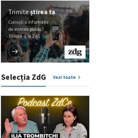
Trimite
știrea ta
Cunoști o informație
de interes public?
Trimite-o la ZdG
Selecția ZdG
Vezi toate