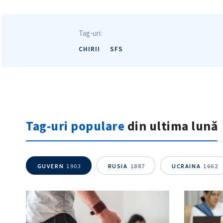
Tag-uri:
CHIRII
SFS
Tag-uri populare
din ultima lună
GUVERN
1903
RUSIA
1887
UCRAINA
1662