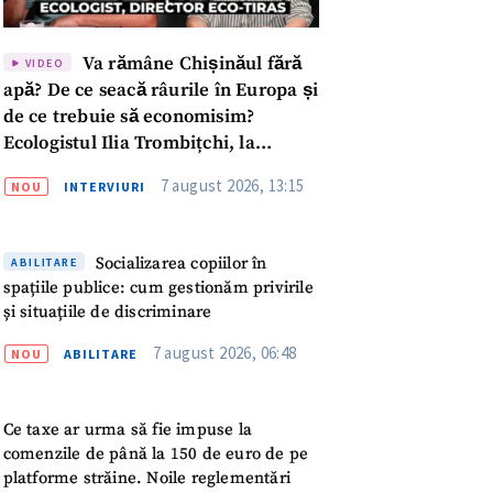
Va rămâne Chișinăul fără
VIDEO
apă? De ce seacă râurile în Europa și
de ce trebuie să economisim?
Ecologistul Ilia Trombițchi, la
Podcast ZdCe
7 august 2026, 13:15
NOU
INTERVIURI
Socializarea copiilor în
ABILITARE
spațiile publice: cum gestionăm privirile
și situațiile de discriminare
7 august 2026, 06:48
NOU
ABILITARE
Ce taxe ar urma să fie impuse la
meu
comenzile de până la 150 de euro de pe
platforme străine. Noile reglementări