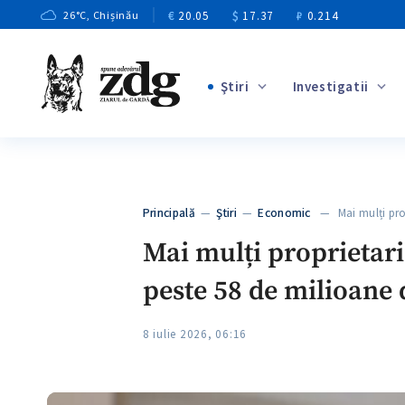
€
20.05
$
17.37
₽
0.214
26
°C
, Chișinău
Ştiri
Investigatii
+3
+1
+8
+3
Principală
—
Ştiri
—
Economic
— Mai mulți propr
+5
Mai mulți proprietari 
peste 58 de milioane 
8 iulie 2026, 06:16