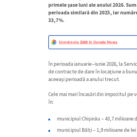
primele șase luni ale anului 2026. Su
perioada similară din 2025, iar număru
33,7%.
Urmărește
ZdG
în Google News
În perioada ianuarie–iunie 2026, la Servic
de contracte de dare în locațiune a bunu
aceeași perioadă a anului trecut.
Cele mai mari încasări din impozitul pe ve
în:
municipiul Chișinău – 43,7 milioane d
municipiul Bălți – 1,9 milioane de lei