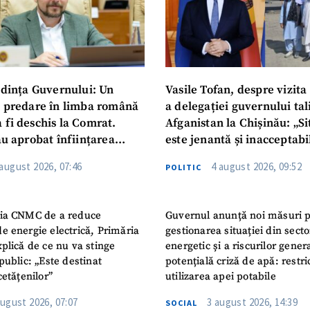
dința Guvernului: Un
Vasile Tofan, despre vizita 
u predare în limba română
a delegației guvernului ta
 fi deschis la Comrat.
Afganistan la Chișinău: „Si
au aprobat înființarea
este jenantă și inacceptabi
i Publice Colegiul Moldo-
 august 2026, 07:46
4 august 2026, 09:52
POLITIC
ep Tayyip Erdogan”
ia CNMC de a reduce
Guvernul anunță noi măsuri 
e energie electrică, Primăria
gestionarea situației din secto
plică de ce nu va stinge
energetic și a riscurilor gener
public: „Este destinat
potențială criză de apă: restric
cetățenilor”
utilizarea apei potabile
august 2026, 07:07
3 august 2026, 14:39
SOCIAL