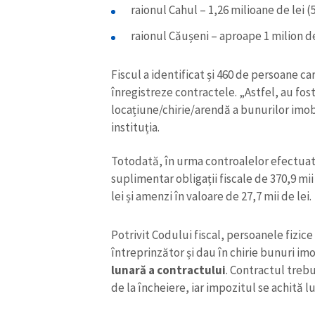
raionul Cahul – 1,26 milioane de lei 
raionul Căușeni – aproape 1 milion de
Fiscul a identificat și 460 de persoane ca
înregistreze contractele. „Astfel, au fos
locațiune/chirie/arendă a bunurilor imob
instituția.
Totodată, în urma controalelor efectuate
suplimentar obligații fiscale de 370,9 mii
lei și amenzi în valoare de 27,7 mii de lei.
ȘTIREA MEA
Potrivit Codului fiscal, persoanele fizic
întreprinzător și dau în chirie bunuri im
Titlu știre
lunară a contractului
. Contractul trebu
de la încheiere, iar impozitul se achită l
Fotografie