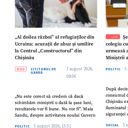
„Al doilea război” al refugiaților din
Șe
LIVE
Ucraina: acuzații de abuz și umilire
colegiu c
la Centrul „Constructorul” din
urmează a
Chișinău
Miniștrii 
Instituție
7 august 2026,
5
NOU
CITITORUL DE
POLITIC
Turc „Rec
GARDĂ
08:06
După deciz
consumul d
„Nu este corect să credem că dacă
Chișinău ex
schimbăm miniștrii o dată la șase luni,
iluminatul 
rezultatele vor fi bune. Nu vor fi”. Maia
siguranței 
Sandu, despre activitatea noului Guvern
5 
SOCIAL
5 august 2026, 15:51
POLITIC