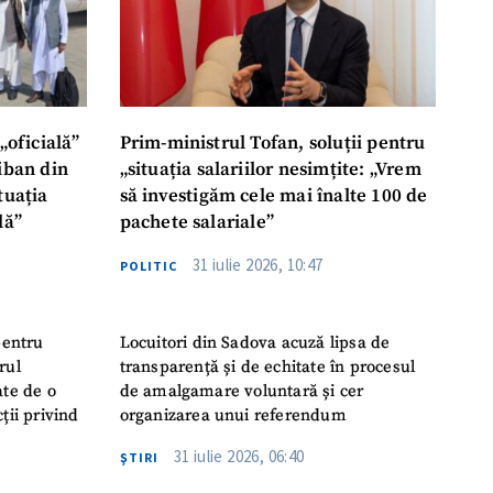
„oficială”
Prim-ministrul Tofan, soluții pentru
liban din
„situația salariilor nesimțite: „Vrem
tuația
să investigăm cele mai înalte 100 de
lă”
pachete salariale”
31 iulie 2026, 10:47
POLITIC
pentru
Locuitori din Sadova acuză lipsa de
rul
transparență și de echitate în procesul
ate de o
de amalgamare voluntară și cer
ții privind
organizarea unui referendum
31 iulie 2026, 06:40
ŞTIRI