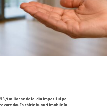
t 58,9 milioane de lei din impozitul pe
e care dau în chirie bunuri imobile în